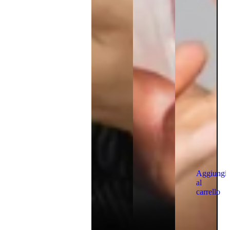
Aggiungi
al
carrello