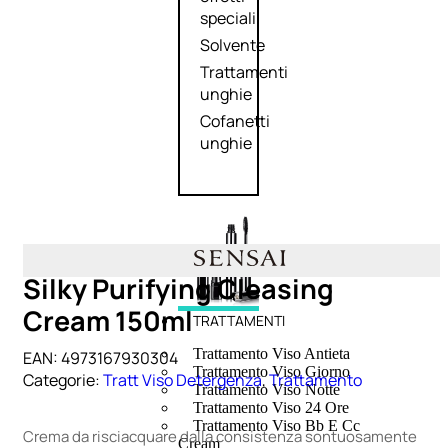
speciali
Solvente
Trattamenti
unghie
Cofanetti
unghie
Silky Purifying Cleasing
Cream 150ml
TRATTAMENTI
Trattamento Viso Antieta
EAN:
4973167930304
Trattamento Viso Giorno
Categorie:
Tratt Viso Detergenza
,
Trattamento
Trattamento Viso Notte
Trattamento Viso 24 Ore
Trattamento Viso Bb E Cc
Crema da risciacquare dalla consistenza sontuosamente
Cream