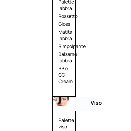
Palette
labbra
Rossetto
Gloss
Matita
labbra
Rimpolpante
Balsamo
labbra
BB e
CC
Cream
Viso
Palette
viso