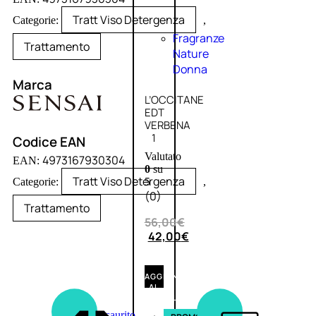
Tratt Viso Detergenza
Categorie:
,
Fragranze
Trattamento
Nature
Donna
Marca
L’OCCITANE
EDT
VERBENA
1
Codice EAN
Valutato
4973167930304
EAN:
0
su
Tratt Viso Detergenza
Categorie:
,
5
(0)
Trattamento
56,00
€
42,00
€
AGGIUNGI
AL
CARRELLO
Esaurito