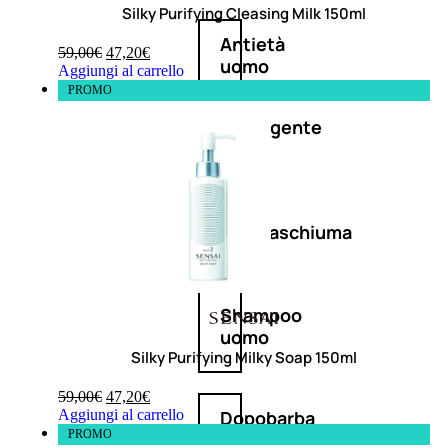
Silky Purifying Cleasing Milk 150ml
Antietà
59,00
€
47,20
€
uomo
Aggiungi al carrello
PROMO
Detergente
viso
uomo
Docciaschiuma
uomo
Shampoo
uomo
Silky Purifying Milky Soap 150ml
59,00
€
47,20
€
Aggiungi al carrello
Dopobarba
PROMO