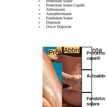
Protezione Solare
Protezione Solare Capelli
Abbronzanti
Autoabbronzanti
Fondotinta Solare
Doposole
Docce Doposole
Abbronzante
Protezione
Protezio
capelli
Autoabbr
Fondotin
solare