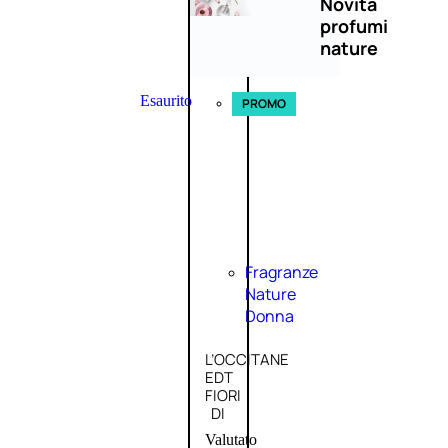
Novità
profumi
nature
Esaurito
PROMO
Fragranze
Nature
Donna
L’OCCITANE
EDT
FIORI
DI
Valutato