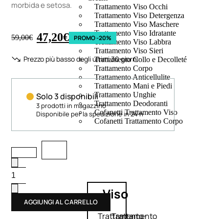
morbida e setosa.
Trattamento Viso Occhi
Trattamento Viso Detergenza
Trattamento Viso Maschere
Trattamento Viso Idratante
47,20
€
59,00
€
PROMO -20%
Trattamento Viso Labbra
Trattamento Viso Sieri
Prezzo più basso degli ultimi 30 giorni:
Trattamento Collo e Decolleté
Trattamento Corpo
Trattamento Anticellulite
Trattamento Mani e Piedi
Trattamento Unghie
Solo 3 disponibili
Trattamento Deodoranti
3 prodotti in magazzino
Cofanetti Trattamento Viso
Disponibile per la spedizione in 24 h
Cofanetti Trattamento Corpo
Viso
AGGIUNGI AL CARRELLO
Trattamento
Trattamento