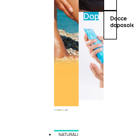
Doposole
Docce
doposole
NATURALI