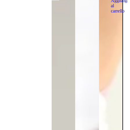
Aggiungi
al
carrello