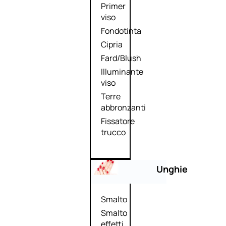
Primer
viso
Fondotinta
Cipria
Fard/Blush
Illuminante
viso
Terre
abbronzanti
Fissatore
trucco
Unghie
Smalto
Smalto
effetti