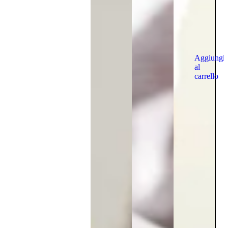
Aggiungi
al
carrello