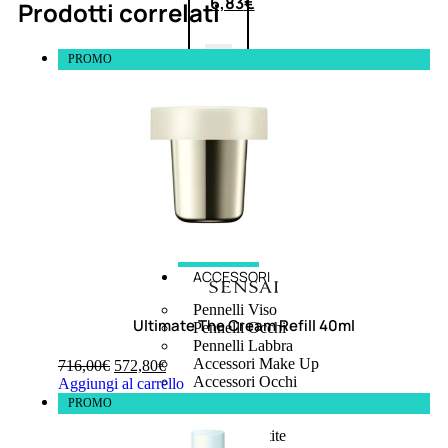
6,83
€
Prodotti correlati
PROMO
ESAURITO
ACCESSORI
Pennelli Viso
Ultimate The Cream Refill 40ml
Pennelli Occhi
Pennelli Labbra
Accessori Make Up
716,00
€
572,80
€
Accessori Occhi
Aggiungi al carrello
Ciglia Finte
PROMO
Pinzette
Temperamatite