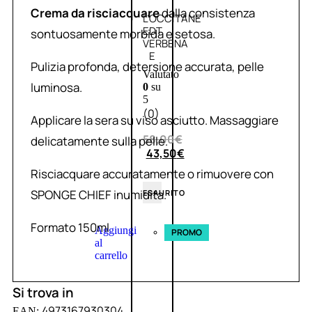
Crema da risciacquare
dalla consistenza
L’OCCITANE
EDT
sontuosamente morbida e setosa.
VERBENA
E
Pulizia profonda, detersione accurata, pelle
Valutato
luminosa.
0
su
5
(0)
Applicare la sera su viso asciutto. Massaggiare
58,00
€
delicatamente sulla pelle.
43,50
€
Risciacquare accuratamente o rimuovere con
SPONGE CHIEF inumidita.
ESAURITO
Formato 150ml
Aggiungi
PROMO
al
carrello
Si trova in
4973167930304
EAN: