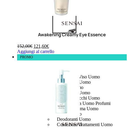
Awakening Creamy Eye Essence
152,00
€
121,60
€
Aggiungi al carrello
PROMO
UOMO
Detergente Viso Uomo
Dopobarba Uomo
Antieta Uomo
Anticaduta Uomo
Contorno Occhi Uomo
Bagnodoccia Uomo Profumi
Docciaschiuma Uomo
Corpo Uomo
Deodoranti Uomo
Confezioni Trattamenti Uomo