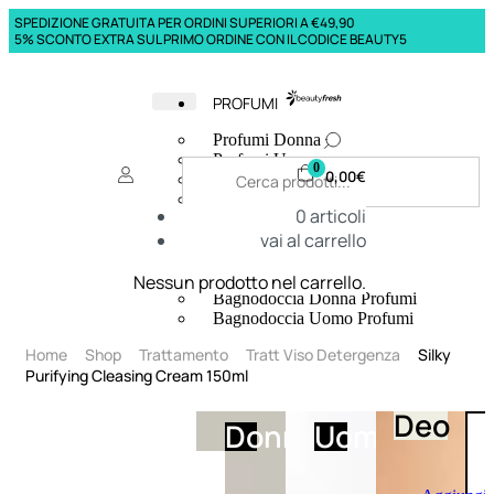
SPEDIZIONE GRATUITA PER ORDINI SUPERIORI A €49,90
5% SCONTO EXTRA SUL PRIMO ORDINE CON IL CODICE BEAUTY5
PROFUMI
Profumi Donna
Profumi Uomo
0
0,00
€
Deodoranti Donna
Deodoranti Uomo
0
articoli
Corpo Donna
vai al carrello
Corpo Uomo
Profumi Capelli
Creme Mani
Nessun prodotto nel carrello.
Bagnodoccia Donna Profumi
Bagnodoccia Uomo Profumi
Home
Shop
Trattamento
Tratt Viso Detergenza
Silky
Purifying Cleasing Cream 150ml
Deo
Donna
Uomo