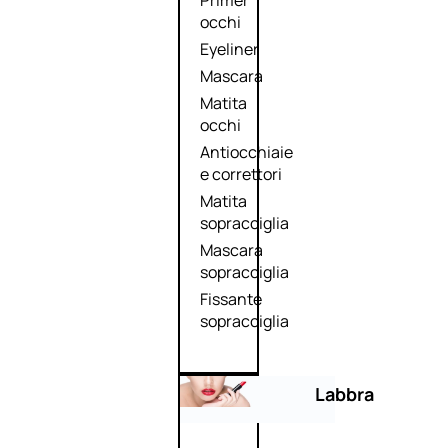
Primer
occhi
Eyeliner
Mascara
Matita
occhi
Antiocchiaie
e correttori
Matita
sopracciglia
Mascara
sopracciglia
Fissante
sopracciglia
Labbra