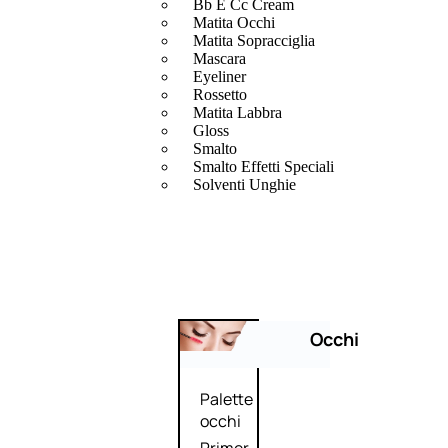
Bb E Cc Cream
Matita Occhi
Matita Sopracciglia
Mascara
Eyeliner
Rossetto
Matita Labbra
Gloss
Smalto
Smalto Effetti Speciali
Solventi Unghie
Occhi
Palette
occhi