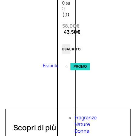
0
su
5
(0)
58,00
€
43,50
€
ESAURITO
Esaurito
PROMO
Fragranze
Nature
Scopri di più
Donna