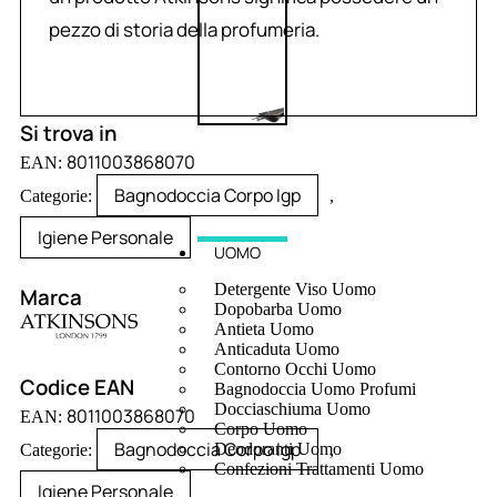
pezzo di storia della profumeria.
Si trova in
8011003868070
EAN:
Bagnodoccia Corpo Igp
Categorie:
,
Igiene Personale
UOMO
Detergente Viso Uomo
Marca
Dopobarba Uomo
Antieta Uomo
Anticaduta Uomo
Contorno Occhi Uomo
Codice EAN
Bagnodoccia Uomo Profumi
Docciaschiuma Uomo
8011003868070
EAN:
Corpo Uomo
Bagnodoccia Corpo Igp
Deodoranti Uomo
Categorie:
,
Confezioni Trattamenti Uomo
Igiene Personale