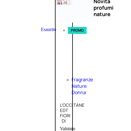
Novità
profumi
nature
Esaurito
PROMO
Fragranze
Nature
Donna
L’OCCITANE
EDT
FIORI
DI
Valutato