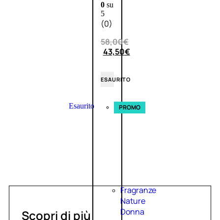
0
su
5
(0)
58,00
€
43,50
€
ESAURITO
Esaurito
PROMO
Fragranze
Nature
Donna
Scopri di più