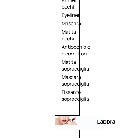
Primer
occhi
Eyeliner
Mascara
Matita
occhi
Antiocchiaie
e correttori
Matita
sopracciglia
Mascara
sopracciglia
Fissante
sopracciglia
Labbra