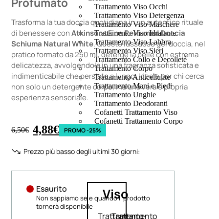
Profumato
Trattamento Viso Occhi
Trattamento Viso Detergenza
Trasforma la tua doccia quotidiana in un autentico rituale
Trattamento Viso Maschere
di benessere con
Atkinsons Fine Perfumed Doccia
Trattamento Viso Idratante
Trattamento Viso Labbra
Schiuma Natural White
. Questo lussuoso gel doccia, nel
Trattamento Viso Sieri
pratico formato da 250 ml, deterge la pelle con estrema
Trattamento Collo e Decolleté
delicatezza, avvolgendola in una fragranza sofisticata e
Trattamento Corpo
indimenticabile che persiste a lungo. Ideale per chi cerca
Trattamento Anticellulite
non solo un detergente corpo, ma una vera e propria
Trattamento Mani e Piedi
Trattamento Unghie
esperienza sensoriale.
Trattamento Deodoranti
Cofanetti Trattamento Viso
Cofanetti Trattamento Corpo
4,88
€
6,50
€
PROMO -25%
Prezzo più basso degli ultimi 30 giorni:
Esaurito
Viso
Non sappiamo se e quando il prodotto
tornerà disponibile
Trattamento
Trattamento