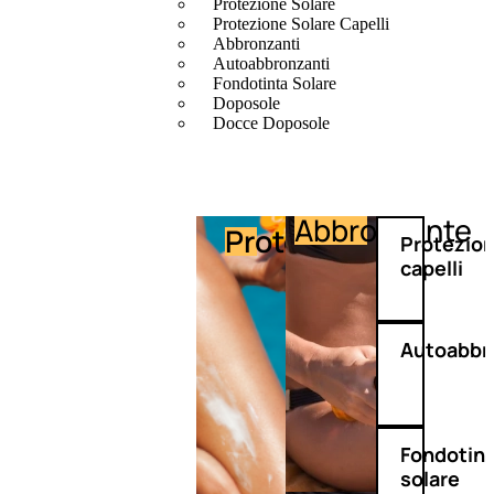
Protezione Solare
Protezione Solare Capelli
Abbronzanti
Autoabbronzanti
Fondotinta Solare
Doposole
Docce Doposole
Abbronzante
Protezione
Protezio
capelli
Autoabbr
Fondotin
solare