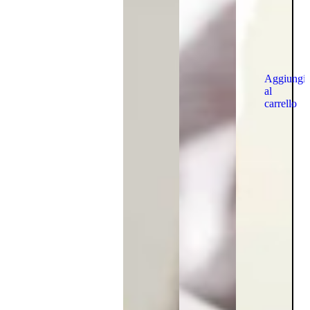
Aggiungi
al
carrello