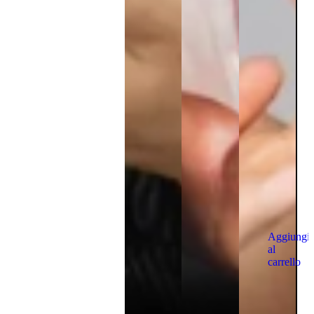
Aggiungi
al
carrello