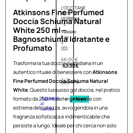
L’OCCITANE
Atkinsons Fine Perfumed
EDT
VERBENA
Doccia Schiuma Natural
E
White 250 ml –
Valutato
Bagnoschiuma Idratante e
0
su
5
Profumato
(0)
58,00
€
Trasforma la tua doccia quotidiana in un
43,50
€
autentico rituale di benessere con
Atkinsons
Fine Perfumed Doccia Schiuma Natural
ESAURITO
White
. Questo lussuoso gel doccia, nel pratico
formato da 250 ml, deterge la pelle con
Aggiungi
PROMO
al
estrema delicatezza, avvolgendola in una
carrello
fragranza sofisticata e indimenticabile che
persiste a lungo. Ideale per chi cerca non solo