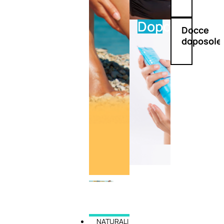
Doposole
Docce
doposole
NATURALI