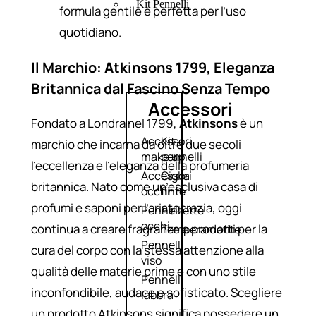
Kit Pennelli
formula gentile è perfetta per l’uso
quotidiano.
Il Marchio: Atkinsons 1799, Eleganza
Britannica dal Fascino Senza Tempo
Accessori
Fondato a Londra nel 1799,
Atkinsons
è un
Accessori
Kit
marchio che incarna da oltre due secoli
make up
pennelli
l’eccellenza e l’eleganza della profumeria
Accessori
Ciglia
britannica. Nato come un’esclusiva casa di
occhi
finte
profumi e saponi per l’aristocrazia, oggi
Pennelli
Pinzette
occhi
continua a creare fragranze e prodotti per la
Temperamatite
Pennelli
cura del corpo con la stessa attenzione alla
viso
qualità delle materie prime e con uno stile
Pennelli
inconfondibile, audace e sofisticato. Scegliere
labbra
un prodotto Atkinsons significa possedere un