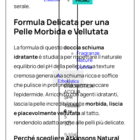
PROMO
serale.
Formula Delicata per una
Pelle Morbida e Vellutata
La formula di questo
doccia schiuma
Fragranze
idratante
è studiata per rispettare il naturale
Nature
equilibrio del pH della pelle. La sua texture
Donna
cremosa genera una schiuma ricca e soffice
L
L’
Erboristica
che pulisce in profondità senza seccare
ERBORISTICA
ACQUA
l’epidermide. Arricchito con agenti idratanti,
SPR
lascia la pelle incredibilmente
morbida, liscia
Valutato
0
su
e piacevolmente vellutata
al tatto,
5
rendendolo adatto anche alle pelli più delicate.
(0)
9,10
€
Perché scegliere Atkinsons Natural