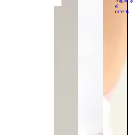
Aggiungi
al
carrello