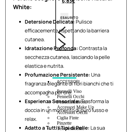
6,83
€
White:
ESAURITO
Detersione Delicata:
Pulisce
efficacemente rispettando la barriera
cutanea.
Idratazione Profonda:
Contrasta la
secchezza cutanea, lasciando la pelle
elastica e nutrita.
Profumazione Persistente:
Una
ACCESSORI
fragranza elegante di fiori bianchi che ti
Pennelli Viso
accompagna per ore.
Pennelli Occhi
Esperienza Sensoriale:
Trasforma la
Pennelli Labbra
Accessori Make Up
doccia in un momento di puro lusso e
Accessori Occhi
Ciglia Finte
relax.
Pinzette
Adatto a Tutti i Tipi di Pelle:
La sua
Temperamatite