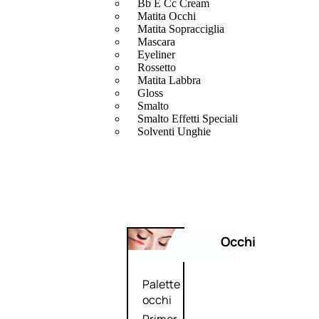
Bb E Cc Cream
Matita Occhi
Matita Sopracciglia
Mascara
Eyeliner
Rossetto
Matita Labbra
Gloss
Smalto
Smalto Effetti Speciali
Solventi Unghie
Occhi
Palette
occhi