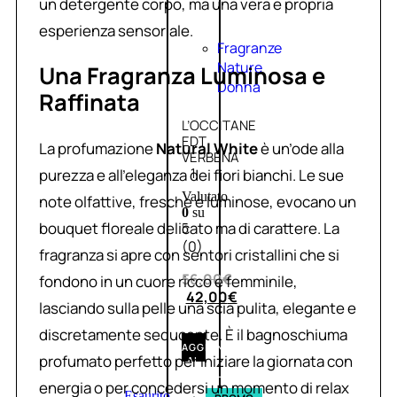
un detergente corpo, ma una vera e propria
esperienza sensoriale.
Fragranze
Nature
Una Fragranza Luminosa e
Donna
Raffinata
L’OCCITANE
EDT
La profumazione
Natural White
è un’ode alla
VERBENA
1
purezza e all’eleganza dei fiori bianchi. Le sue
Valutato
note olfattive, fresche e luminose, evocano un
0
su
bouquet floreale delicato ma di carattere. La
5
(0)
fragranza si apre con sentori cristallini che si
56,00
€
fondono in un cuore ricco e femminile,
42,00
€
lasciando sulla pelle una scia pulita, elegante e
discretamente seducente. È il bagnoschiuma
AGGIUNGI
profumato perfetto per iniziare la giornata con
AL
CARRELLO
energia o per concedersi un momento di relax
Esaurito