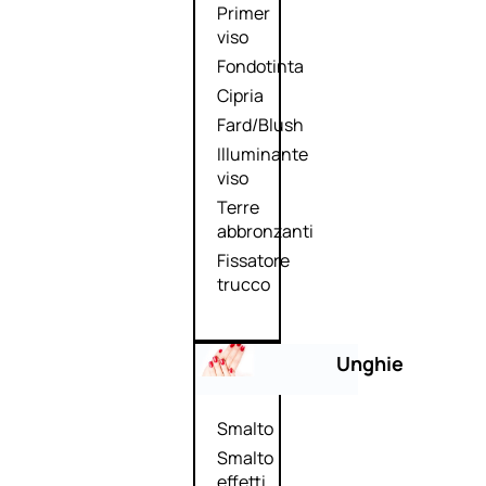
Primer
viso
Fondotinta
Cipria
Fard/Blush
Illuminante
viso
Terre
abbronzanti
Fissatore
trucco
Unghie
Smalto
Smalto
effetti