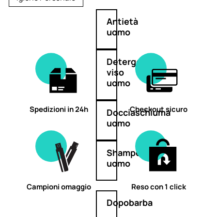
Antietà
uomo
Detergente
viso
uomo
Spedizioni in 24h
Checkout sicuro
Docciaschiuma
uomo
Shampoo
uomo
Campioni omaggio
Reso con 1 click
Dopobarba