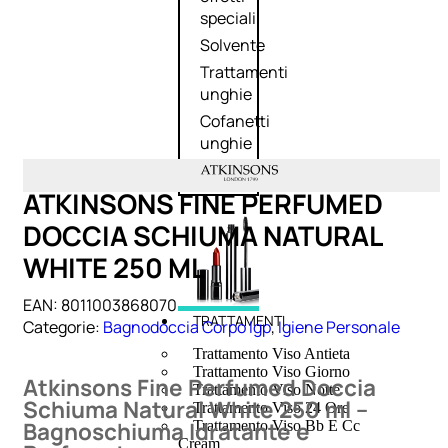
speciali
Solvente
Trattamenti
unghie
Cofanetti
unghie
ATKINSONS FINE PERFUMED
DOCCIA SCHIUMA NATURAL
WHITE 250 ML
EAN:
8011003868070
TRATTAMENTI
Categorie:
Bagnodoccia Corpo Igp
,
Igiene Personale
Trattamento Viso Antieta
Trattamento Viso Giorno
Atkinsons Fine Perfumed Doccia
Trattamento Viso Notte
Schiuma Natural White 250 ml –
Trattamento Viso 24 Ore
Bagnoschiuma Idratante e
Trattamento Viso Bb E Cc
Cream