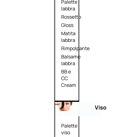
Palette
labbra
Rossetto
Gloss
Matita
labbra
Rimpolpante
Balsamo
labbra
BB e
CC
Cream
Viso
Palette
viso