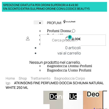
SPEDIZIONE GRATUITA PER ORDINI SUPERIORI A €49,90
5% SCONTO EXTRA SUL PRIMO ORDINE CON IL CODICE BEAUTY5
PROFUMI
Profumi Donna
Profumi Uomo
0
0,00
€
Deodoranti Donna
Deodoranti Uomo
0
articoli
Corpo Donna
vai al carrello
Corpo Uomo
Profumi Capelli
Creme Mani
Nessun prodotto nel carrello.
Bagnodoccia Donna Profumi
Bagnodoccia Uomo Profumi
Home
Shop
Trattamento
Bagnodoccia Corpo
Igp
ATKINSONS FINE PERFUMED DOCCIA SCHIUMA NATURAL
WHITE 250 ML
Deo
Donna
Uomo