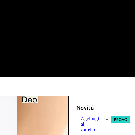
Deo
Novità
Aggiungi
PROMO
al
carrello