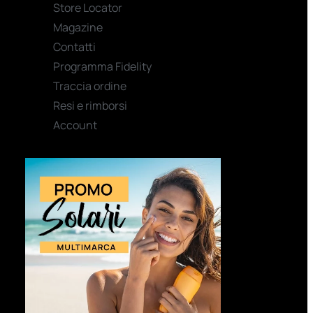
Store Locator
Magazine
Contatti
Programma Fidelity
Traccia ordine
Resi e rimborsi
Account