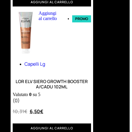
AGGIUNGI AL CARRELLO
Aggiungi
al carrello
PROMO
Capelli Lg
LOR ELV SIERO GROWTH BOOSTER
A/CADU 102ML
Valutato
0
su 5
(0)
10,31
€
6,50
€
AGGIUNGI AL CARRELLO