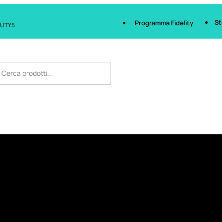
St
Programma Fidelity
AUTY5