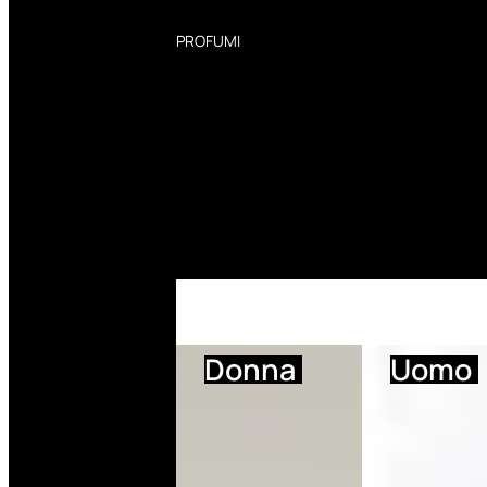
PROFUMI
Profumi Donna
Profumi Uomo
Deodoranti Donna
Deodoranti Uomo
Corpo Donna
Corpo Uomo
Profumi Capelli
Creme Mani
Bagnodoccia Donna Profumi
Bagnodoccia Uomo Profumi
Donna
Uomo