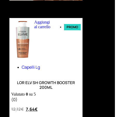
Ultimi arrivi
Aggiungi
al carrello
PROMO
Capelli Lg
LOR ELV SH GROWTH BOOSTER
200ML
Valutato
0
su 5
(0)
12,12
€
7,64
€