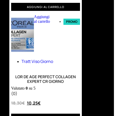
AGGIUNGI AL CARRELLO
Aggiungi
al carrello
PROMO
Tratt Viso Giorno
LOR DE AGE PERFECT COLLAGEN
EXPERT CR GIORNO
Valutato
0
su 5
(0)
18,30
€
10,25
€