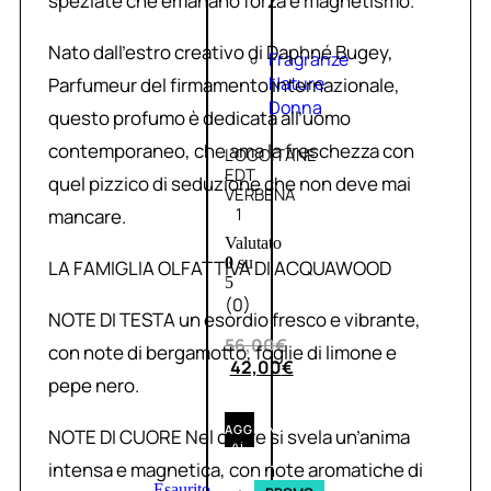
speziate che emanano forza e magnetismo.
Nato dall’estro creativo di Daphné Bugey,
Fragranze
Nature
Parfumeur del firmamento internazionale,
Donna
questo profumo è dedicata all’uomo
contemporaneo, che ama la freschezza con
L’OCCITANE
EDT
quel pizzico di seduzione che non deve mai
VERBENA
1
mancare.
Valutato
0
su
LA FAMIGLIA OLFATTIVA DI ACQUAWOOD
5
(0)
NOTE DI TESTA un esordio fresco e vibrante,
56,00
€
con note di bergamotto, foglie di limone e
42,00
€
pepe nero.
AGGIUNGI
NOTE DI CUORE Nel cuore si svela un’anima
AL
CARRELLO
intensa e magnetica, con note aromatiche di
Esaurito