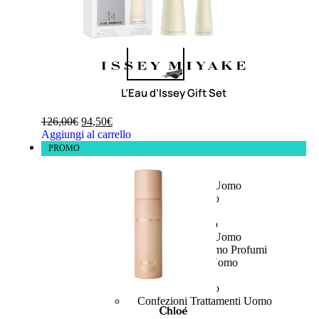
L’Eau d’Issey Gift Set
126,00
€
94,50
€
Aggiungi al carrello
PROMO
UOMO
Detergente Viso Uomo
Dopobarba Uomo
Antieta Uomo
Anticaduta Uomo
Contorno Occhi Uomo
Bagnodoccia Uomo Profumi
Docciaschiuma Uomo
Corpo Uomo
Deodoranti Uomo
Confezioni Trattamenti Uomo