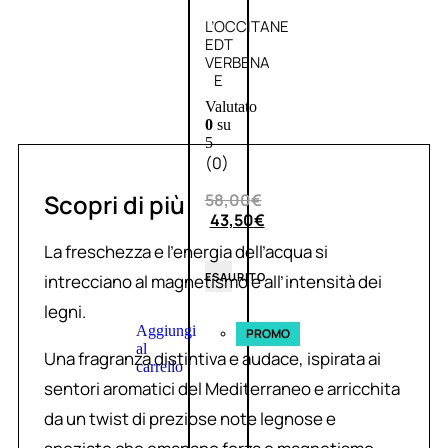
L’OCCITANE
EDT
VERBENA
E
Valutato
0
su
5
(0)
Scopri di più
58,00
€
43,50
€
La freschezza e l’energia dell’acqua si
ESAURITO
intrecciano al magnetismo e all’intensità dei
legni.
Aggiungi
PROMO
al
Una fragranza distintiva e audace, ispirata ai
carrello
sentori aromatici del Mediterraneo e arricchita
da un twist di preziose note legnose e