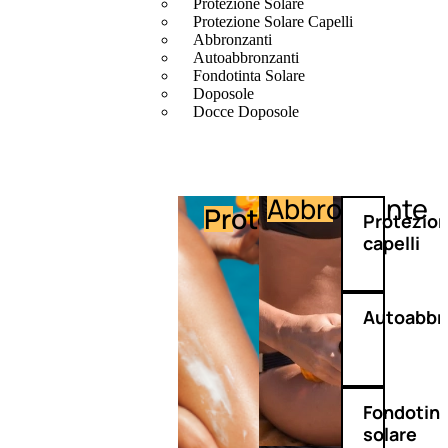
Protezione Solare
Protezione Solare Capelli
Abbronzanti
Autoabbronzanti
Fondotinta Solare
Doposole
Docce Doposole
Abbronzante
Protezione
Protezio
capelli
Autoabbr
Fondotin
solare