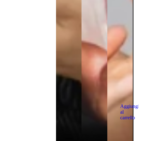
Aggiungi
al
carrello