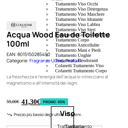
Trattamento Viso Occhi
Trattamento Viso Detergenza
Trattamento Viso Maschere
Trattamento Viso Idratante
Trattamento Viso Labbra
Trattamento Viso Sieri
Acqua Wood Eau de Toilette
Trattamento Collo e Decolleté
Trattamento Corpo
100ml
Trattamento Anticellulite
Trattamento Mani e Piedi
EAN:
8015150285490
Trattamento Unghie
Categorie:
Fragranze Uomo
,
Profumi
Trattamento Deodoranti
Cofanetti Trattamento Viso
Cofanetti Trattamento Corpo
La freschezza e l’energia dell’acqua si intrecciano al
magnetismo e all’intensità dei legni
41,30
€
59,00
€
PROMO -30%
Viso
Prezzo più basso degli ultimi 30 giorni:
Trattamento
Trattamento