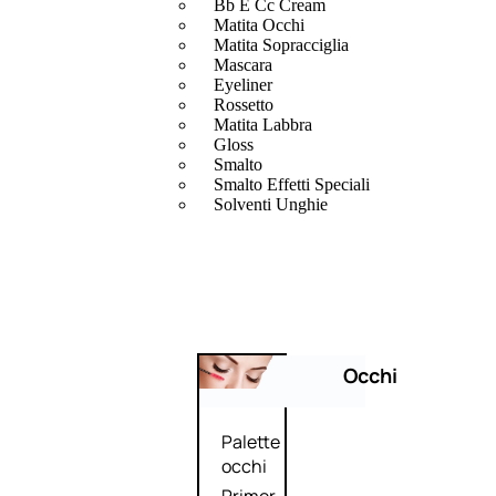
Bb E Cc Cream
Matita Occhi
Matita Sopracciglia
Mascara
Eyeliner
Rossetto
Matita Labbra
Gloss
Smalto
Smalto Effetti Speciali
Solventi Unghie
Occhi
Palette
occhi