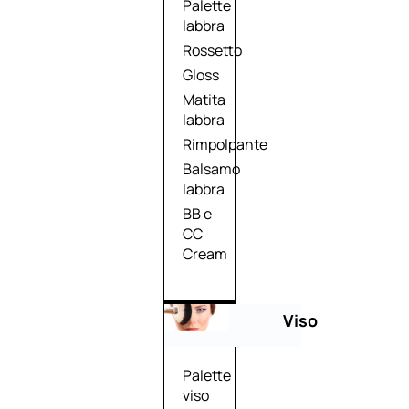
Palette
labbra
Rossetto
Gloss
Matita
labbra
Rimpolpante
Balsamo
labbra
BB e
CC
Cream
Viso
Palette
viso