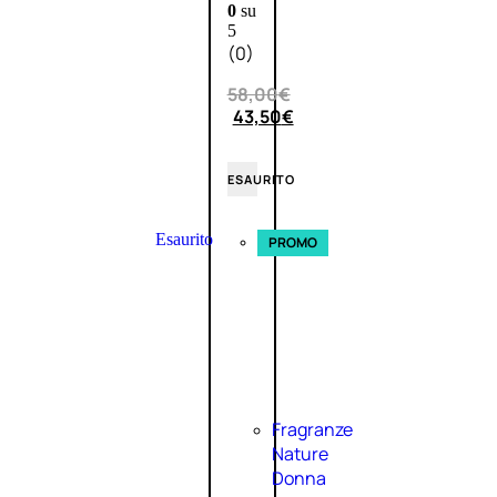
0
su
5
(0)
58,00
€
43,50
€
ESAURITO
Esaurito
PROMO
Fragranze
Nature
Donna