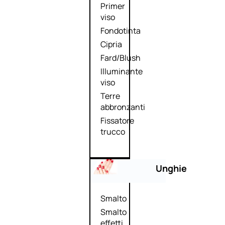
Primer
viso
Fondotinta
Cipria
Fard/Blush
Illuminante
viso
Terre
abbronzanti
Fissatore
trucco
Unghie
Smalto
Smalto
effetti