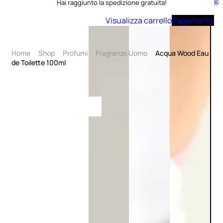
Aggiungi
Hai raggiunto la spedizione gratuita!
al
carrello
Visualizza carrello
Pagamento
Home
Shop
Profumi
Fragranze Uomo
Acqua Wood Eau
de Toilette 100ml