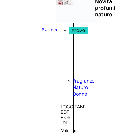
Novità
profumi
nature
Esaurito
PROMO
Fragranze
Nature
Donna
L’OCCITANE
EDT
FIORI
DI
Valutato