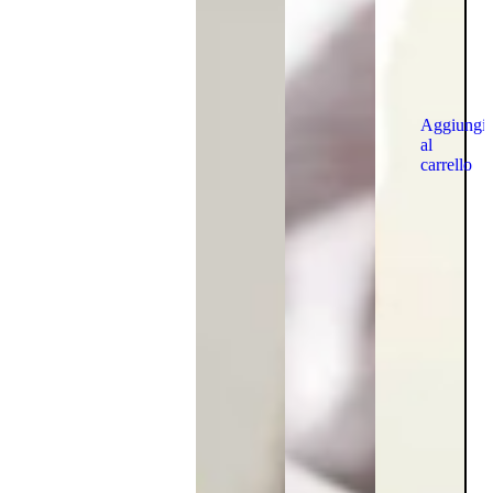
Aggiungi
al
carrello