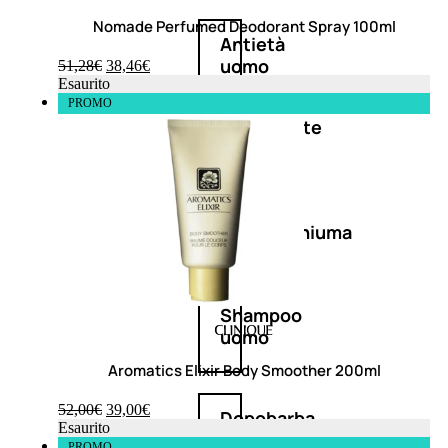
Nomade Perfumed Deodorant Spray 100ml
Antietà
uomo
51,28
€
38,46
€
Esaurito
PROMO
Detergente
viso
uomo
Docciaschiuma
uomo
Shampoo
uomo
Aromatics Elixir Body Smoother 200ml
52,00
€
39,00
€
Dopobarba
Esaurito
PROMO