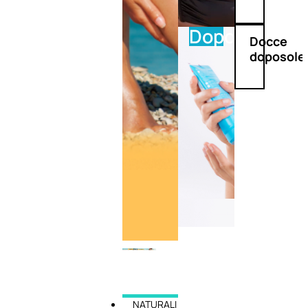
Doposole
Docce
doposole
NATURALI