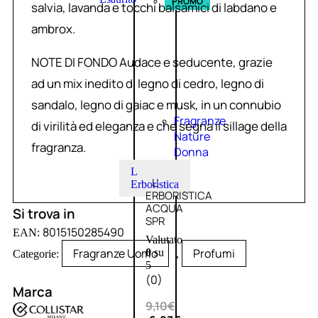
PROMO
salvia, lavanda e tocchi balsamici di labdano e
ambrox.
NOTE DI FONDO Audace e seducente, grazie
ad un mix inedito di legno di cedro, legno di
sandalo, legno di gaiac e musk, in un connubio
Fragranze
di virilità ed eleganza e che segna il sillage della
Nature
fragranza.
Donna
L
L’
Erboristica
ERBORISTICA
ACQUA
Si trova in
SPR
8015150285490
EAN:
Valutato
Fragranze Uomo
Profumi
0
su
Categorie:
,
5
(0)
Marca
9,10
€