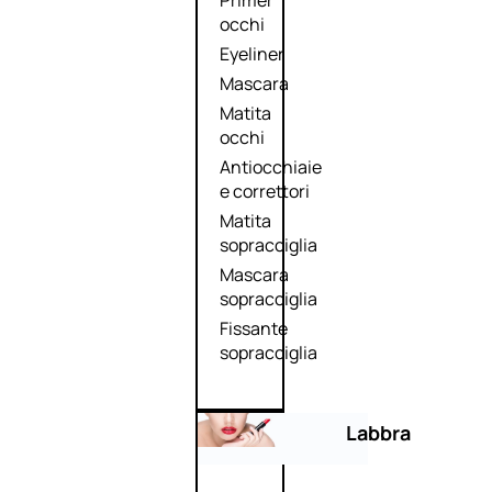
Primer
occhi
Eyeliner
Mascara
Matita
occhi
Antiocchiaie
e correttori
Matita
sopracciglia
Mascara
sopracciglia
Fissante
sopracciglia
Labbra