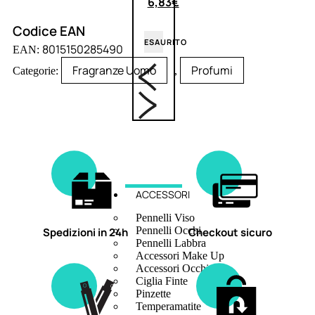
6,83
€
Codice EAN
ESAURITO
8015150285490
EAN:
Fragranze Uomo
Profumi
Categorie:
,
ACCESSORI
Pennelli Viso
Pennelli Occhi
Spedizioni in 24h
Checkout sicuro
Pennelli Labbra
Accessori Make Up
Accessori Occhi
Ciglia Finte
Pinzette
Temperamatite