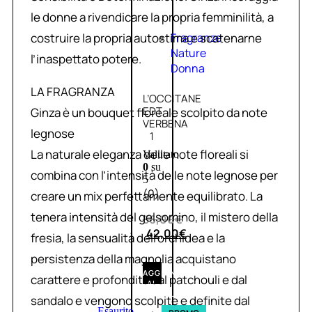
le donne a rivendicare la propria femminilità, a
costruire la propria autostima e scatenarne
Fragranze
Nature
l’inaspettato potere.
Donna
LA FRAGRANZA
L’OCCITANE
EDT
Ginza è un bouquet floreale scolpito da note
VERBENA
legnose
1
La naturale eleganza delle note floreali si
Valutato
0
su
combina con l’intensità delle note legnose per
5
(0)
creare un mix perfettamente equilibrato. La
tenera intensità del gelsomino, il mistero della
56,00
€
42,00
€
fresia, la sensualità dell’orchidea e la
persistenza della magnolia acquistano
AGGIUNGI
carattere e profondità dal patchouli e dal
AL
CARRELLO
sandalo e vengono scolpite e definite dal
Esaurito