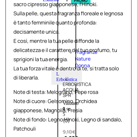
PROMO
sacro cipresso giapponese, l’Hinoki.
Sulla pelle, questa fragranza floreale e legnosa
è tanto femminile quanto profonda:
decisamente unica.
E così, mentre la tua pelle diffonde la
delicatezza e il carattere del tuo profumo, tu
Fragranze
Nature
sprigioni la tua energia.
Donna
La tua forza vitale è dentro di te, si tratta solo
L
di liberarla.
L’
Erboristica
ERBORISTICA
ACQUA
Note di testa: Melograno, Pepe rosa
SPR
Note di cuore: Gelsomino, Orchidea
Valutato
0
su
giapponese, Magnolia, Fresia
5
Note di fondo: Legno Hinoki, Legno di sandalo,
(0)
Patchouli
9,10
€