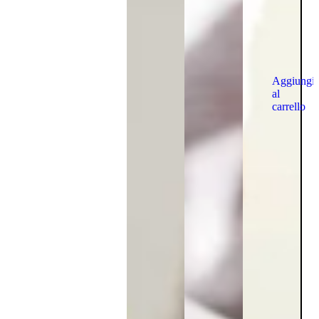
Aggiungi
al
carrello