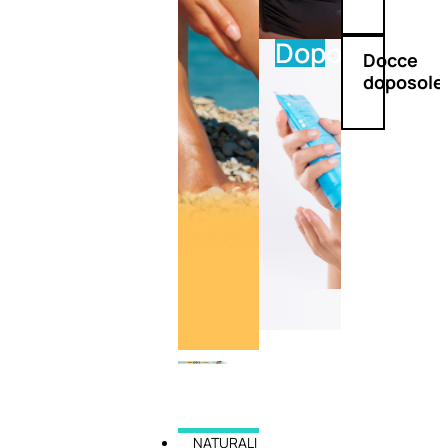
Doposole
Docce
doposole
NATURALI