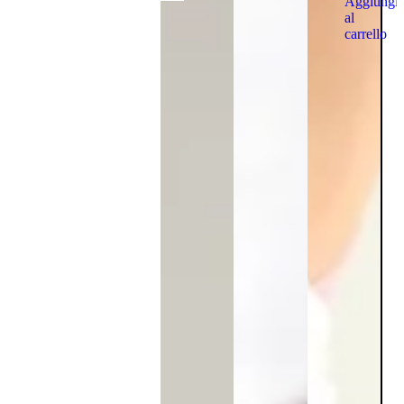
Aggiungi
al
carrello