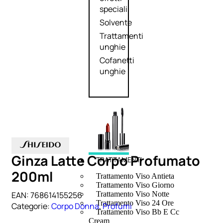
speciali
Solvente
Trattamenti
unghie
Cofanetti
unghie
Ginza Latte Corpo Profumato
TRATTAMENTI
200ml
Trattamento Viso Antieta
Trattamento Viso Giorno
EAN:
768614155256
Trattamento Viso Notte
Trattamento Viso 24 Ore
Categorie:
Corpo Donna
,
Profumi
Trattamento Viso Bb E Cc
Cream