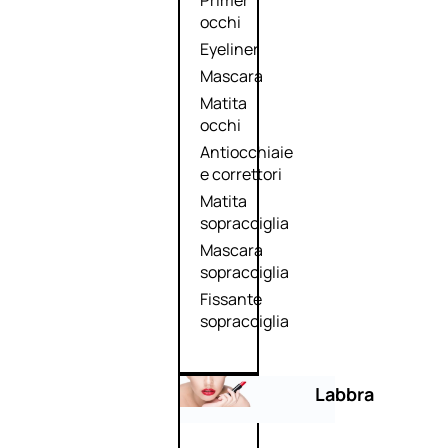
Primer
occhi
Eyeliner
Mascara
Matita
occhi
Antiocchiaie
e correttori
Matita
sopracciglia
Mascara
sopracciglia
Fissante
sopracciglia
Labbra