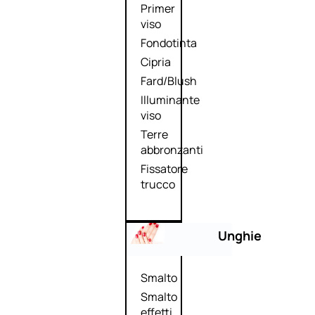
Primer
viso
Fondotinta
Cipria
Fard/Blush
Illuminante
viso
Terre
abbronzanti
Fissatore
trucco
Unghie
Smalto
Smalto
effetti