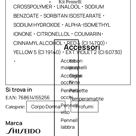
Kit Pennelli
CROSSPOLYMER ･ LINALOOL ･ SODIUM
BENZOATE ･ SORBITAN ISOSTEARATE ･
SODIUM HYDROXIDE ･ ALPHA-ISOMETHYL
IONONE ･ CITRONELLOL ･ COUMARIN･
CINNAMYL ALCOHOL ･ RED 4 (CI 14700)･
Accessori
YELLOW 5 (CI 19140) ･ EXT. VIOLET 2 (CI 60730)
Accessori
Kit
･
make up
pennelli
Accessori
Ciglia
occhi
finte
Si trova in
Pennelli
Pinzette
occhi
768614155256
EAN:
Temperamatite
Pennelli
Corpo Donna
Profumi
Categorie:
,
viso
Pennelli
Marca
labbra