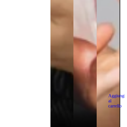
Aggiungi
al
carrello