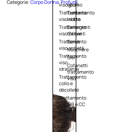
Categorie:
Corpo Donna
,
Profumi
viso giorno
occhi
Trattamento
Trattamento
viso notte
labbra
Trattamento
Detergenti
viso 24 ore
trattanti
Trattamento
Scrub
viso antietà
Maschere
Trattamento
Sieri
viso
Cofanetti
idratante
trattamento
Trattamento
viso
collo e
décolleté
Trattamento
viso BB e CC
cream