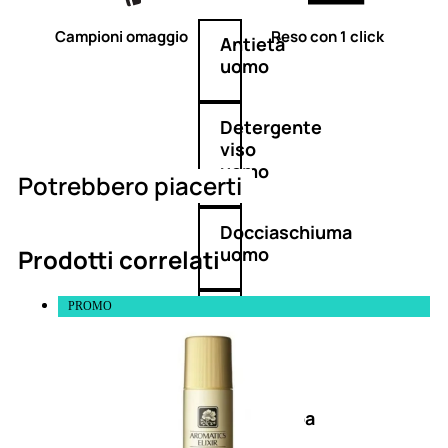
Campioni omaggio
Reso con 1 click
Antietà
uomo
Detergente
viso
uomo
Potrebbero piacerti
Docciaschiuma
uomo
Prodotti correlati
PROMO
Shampoo
uomo
Dopobarba