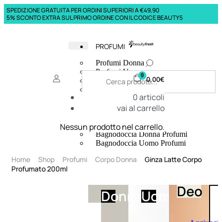
SPEDIZIONE GRATUITA PER ORDINI SUPERIORI A €49,90
5% SCONTO EXTRA SUL PRIMO ORDINE CON IL CODICE BEAUTY5
PROFUMI
Profumi Donna
Profumi Uomo
0
0,00
€
Deodoranti Donna
Deodoranti Uomo
0
articoli
Corpo Donna
vai al carrello
Corpo Uomo
Profumi Capelli
Creme Mani
Nessun prodotto nel carrello.
Bagnodoccia Donna Profumi
Bagnodoccia Uomo Profumi
Home
Shop
Profumi
Corpo Donna
Ginza Latte Corpo
Profumato 200ml
Deo
Donna
Uomo