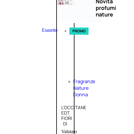
Novità
profumi
nature
Esaurito
PROMO
Fragranze
Nature
Donna
L’OCCITANE
EDT
FIORI
DI
Valutato