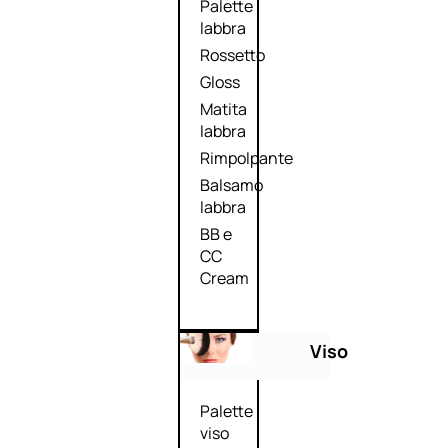
Palette
labbra
Rossetto
Gloss
Matita
labbra
Rimpolpante
Balsamo
labbra
BB e
CC
Cream
Viso
Palette
viso