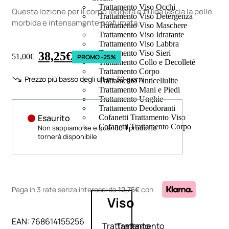
Trattamento Viso Occhi
Questa lozione per il corpo leggera e fluida lascia la pelle
Trattamento Viso Detergenza
morbida e intensamente profumata.
Trattamento Viso Maschere
Trattamento Viso Idratante
Trattamento Viso Labbra
Trattamento Viso Sieri
38,25
€
51,00
€
PROMO -25%
Trattamento Collo e Decolleté
Trattamento Corpo
Prezzo più basso degli ultimi 30 giorni:
Trattamento Anticellulite
Trattamento Mani e Piedi
Trattamento Unghie
Trattamento Deodoranti
Esaurito
Cofanetti Trattamento Viso
Cofanetti Trattamento Corpo
Non sappiamo se e quando il prodotto
tornerà disponibile
Paga in 3 rate senza interessi
da
12,75€
con
Viso
EAN:
768614155256
Trattamento
Trattamento