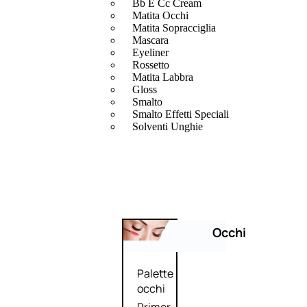
Bb E Cc Cream
Matita Occhi
Matita Sopracciglia
Mascara
Eyeliner
Rossetto
Matita Labbra
Gloss
Smalto
Smalto Effetti Speciali
Solventi Unghie
Occhi
Palette
occhi