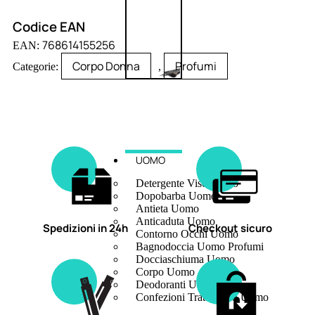
Codice EAN
768614155256
EAN:
Corpo Donna
Profumi
Categorie:
,
UOMO
Detergente Viso Uomo
Dopobarba Uomo
Antieta Uomo
Anticaduta Uomo
Spedizioni in 24h
Checkout sicuro
Contorno Occhi Uomo
Bagnodoccia Uomo Profumi
Docciaschiuma Uomo
Corpo Uomo
Deodoranti Uomo
Confezioni Trattamenti Uomo