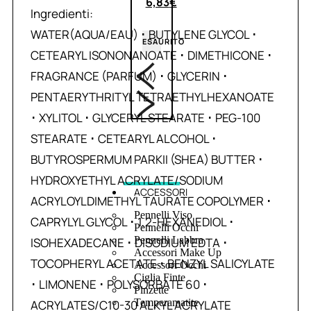
6,83
€
Ingredienti:
WATER(AQUA/EAU) ･ BUTYLENE GLYCOL ･
ESAURITO
CETEARYL ISONONANOATE ･ DIMETHICONE ･
FRAGRANCE (PARFUM) ･ GLYCERIN ･
PENTAERYTHRITYL TETRAETHYLHEXANOATE
･ XYLITOL ･ GLYCERYL STEARATE ･ PEG-100
STEARATE ･ CETEARYL ALCOHOL ･
BUTYROSPERMUM PARKII (SHEA) BUTTER ･
HYDROXYETHYL ACRYLATE/SODIUM
ACCESSORI
ACRYLOYLDIMETHYL TAURATE COPOLYMER ･
Pennelli Viso
CAPRYLYL GLYCOL ･ 1,2-HEXANEDIOL ･
Pennelli Occhi
Pennelli Labbra
ISOHEXADECANE ･ DISODIUM EDTA ･
Accessori Make Up
TOCOPHERYL ACETATE ･ BENZYL SALICYLATE
Accessori Occhi
Ciglia Finte
･ LIMONENE ･ POLYSORBATE 60 ･
Pinzette
Temperamatite
ACRYLATES/C10-30 ALKYL ACRYLATE