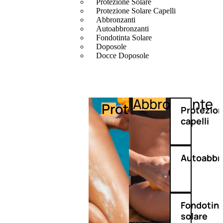
Protezione Solare
Protezione Solare Capelli
Abbronzanti
Autoabbronzanti
Fondotinta Solare
Doposole
Docce Doposole
Abbronzante
Protezione
Protezio
capelli
Autoabbr
Fondotin
solare