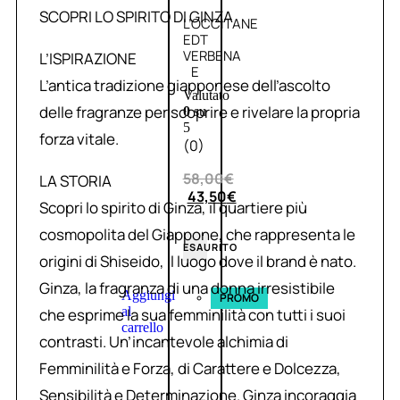
SCOPRI LO SPIRITO DI GINZA
L’OCCITANE
EDT
VERBENA
L’ISPIRAZIONE
E
L’antica tradizione giapponese dell’ascolto
Valutato
delle fragranze per scoprire e rivelare la propria
0
su
5
forza vitale.
(0)
58,00
€
LA STORIA
43,50
€
Scopri lo spirito di Ginza, il quartiere più
cosmopolita del Giappone, che rappresenta le
ESAURITO
origini di Shiseido, il luogo dove il brand è nato.
Ginza, la fragranza di una donna irresistibile
Aggiungi
PROMO
al
che esprime la sua femminilità con tutti i suoi
carrello
contrasti. Un’incantevole alchimia di
Femminilità e Forza, di Carattere e Dolcezza,
Sensibilità e Determinazione. Ginza incoraggia