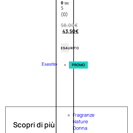
0
su
5
(0)
58,00
€
43,50
€
ESAURITO
Esaurito
PROMO
Fragranze
Nature
Scopri di più
Donna