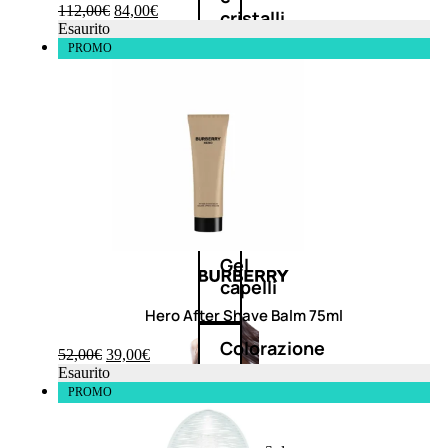
112,00
€
84,00
€
cristalli
Esaurito
PROMO
Spray
Cera
e
crema
Gel
capelli
Hero After Shave Balm 75ml
Colorazione
52,00
€
39,00
€
Esaurito
PROMO
SOLARI