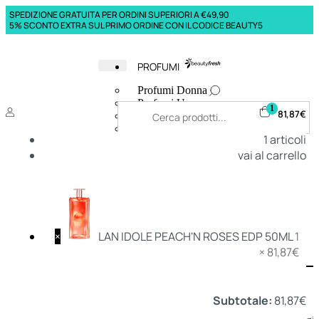
SPEDIZIONE GRATUITA PER ORDINI SUPERIORI A €49,90
5% SCONTO EXTRA SUL PRIMO ORDINE CON IL CODICE BEAUTY5
PROFUMI
Profumi Donna
Profumi Uomo
1
81,87
€
Deodoranti Donna
Deodoranti Uomo
1
articoli
Corpo Donna
vai al carrello
Corpo Uomo
Profumi Capelli
Creme Mani
Bagnodoccia Donna Profumi
Bagnodoccia Uomo Profumi
×
LAN IDOLE PEACH'N ROSES EDP 50ML
1
×
81,87
€
Deo
Donna
Uomo
Subtotale:
81,87
€