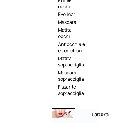
Primer
occhi
Eyeliner
Mascara
Matita
occhi
Antiocchiaie
e correttori
Matita
sopracciglia
Mascara
sopracciglia
Fissante
sopracciglia
Labbra