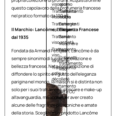
propria collezione di profumi. Acquista online
viso giorno
occhi
questo capolavoro della profumeria francese
Trattamento
Trattamento
nel pratico formato da 100 ml.
viso notte
labbra
Trattamento
Detergenti
Il Marchio: Lancôme, l’Eleganza Francese
viso 24 ore
trattanti
Trattamento
Scrub
dal 1935
viso antietà
Maschere
Trattamento
Fondata da Armand Petitjean, Lancôme è da
Sieri
viso
Cofanetti
sempre sinonimo di lusso, innovazione e
idratante
trattamento
bellezza francese. Nata con l’ambizione di
Trattamento
viso
collo e
diffondere lo spirito e il gusto dell’eleganza
décolleté
parigina nel mondo, la maison si è distinta non
Trattamento
solo per i suoi trattamenti skincare e make-up
viso BB e CC
all’avanguardia, ma anche per aver creato
cream
alcune delle fragranze più iconiche e amate
della storia. Scegliere un prodotto Lancôme