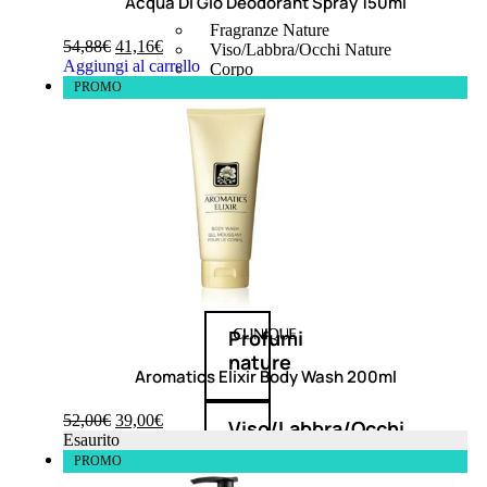
Acqua Di Giò Deodorant Spray 150ml
Fragranze Nature
54,88
€
41,16
€
Viso/Labbra/Occhi Nature
Aggiungi al carrello
Corpo
PROMO
Mani
Maschera Nature
Trattamenti Viso
Detergenza
Bagno Nature
Deodoranti
Profumi
nature
Aromatics Elixir Body Wash 200ml
52,00
€
39,00
€
Viso/Labbra/Occhi
Esaurito
PROMO