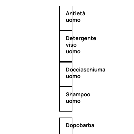
Antietà
uomo
Detergente
viso
uomo
Docciaschiuma
uomo
Shampoo
uomo
Dopobarba