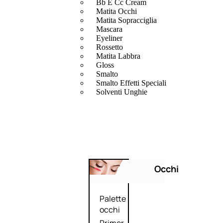
Bb E Cc Cream
Matita Occhi
Matita Sopracciglia
Mascara
Eyeliner
Rossetto
Matita Labbra
Gloss
Smalto
Smalto Effetti Speciali
Solventi Unghie
Occhi
Palette
occhi