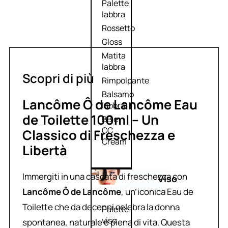
Palette
labbra
Rossetto
Gloss
Matita
labbra
Scopri di più
Rimpolpante
Balsamo
Lancôme Ô de Lancôme Eau
labbra
de Toilette 100ml – Un
BB e
CC
Classico di Freschezza e
Cream
Libertà
Immergiti in una cascata di freschezza con
Viso
Lancôme Ô de Lancôme
, un’iconica Eau de
Toilette che da decenni celebra la donna
Palette
viso
spontanea, naturale e piena di vita. Questa