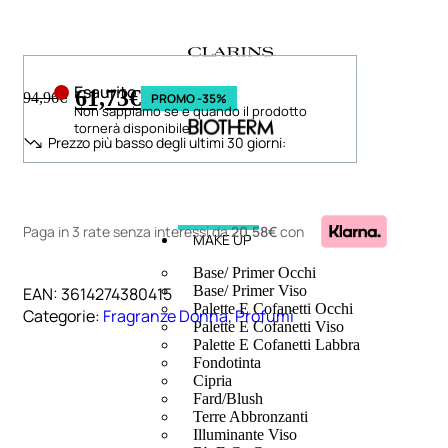
Esaurito
61,73
€
94,96
€
PROMO -35%
Non sappiamo se e quando il prodotto
tornerà disponibile
Prezzo più basso degli ultimi 30 giorni:
Paga in 3 rate senza interessi
da
20,58€
con
MAKE UP
Base/ Primer Occhi
Base/ Primer Viso
EAN:
3614274380415
Palette E Cofanetti Occhi
Categorie:
Fragranze Donna
,
Profumi
Palette E Cofanetti Viso
Palette E Cofanetti Labbra
Fondotinta
Cipria
Fard/Blush
Terre Abbronzanti
Illuminante Viso