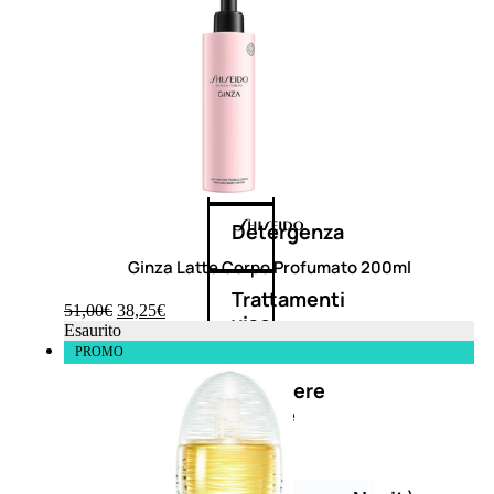
Corpo
Mani
Bagno
Detergenza
Ginza Latte Corpo Profumato 200ml
Trattamenti
51,00
€
38,25
€
viso
Esaurito
PROMO
Maschere
nature