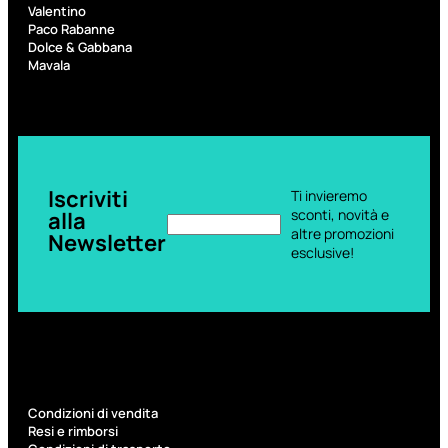
6,83
€
Valentino
Paco Rabanne
Dolce & Gabbana
ESAURITO
Mavala
Iscriviti
Ti invieremo
sconti, novità e
alla
altre promozioni
Newsletter
esclusive!
ACCESSORI
Pennelli Viso
Pennelli Occhi
Pennelli Labbra
Accessori Make Up
Accessori Occhi
Ciglia Finte
Condizioni di vendita
Pinzette
Resi e rimborsi
Temperamatite