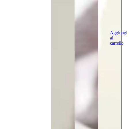
Aggiungi
al
carrello