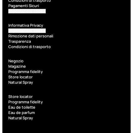
Condizioni di trasporto
Kit Pennelli
Pagamenti Sicuri
Impostazioni cookie
Informativa Privacy
Impostazioni cookie
Rimozione dati personali
Trasparenza
Accessori
Condizioni di trasporto
Accessori
Kit
Negozio
make up
pennelli
Magazine
Programma fidelity
Accessori
Ciglia
Store locator
occhi
finte
Natural Spray
Pennelli
Pinzette
occhi
Temperamatite
Store locator
Programma fidelity
Pennelli
Eau de toilette
viso
Eau de parfum
Pennelli
Natural Spray
labbra