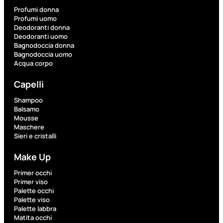
Profumi donna
Profumi uomo
Fragranze
Deodoranti donna
Deodoranti uomo
Nature
Bagnodoccia donna
Donna
Bagnodoccia uomo
Acqua corpo
L’OCCITANE
EDT
Capelli
VERBENA
1
Shampoo
Balsamo
Valutato
Mousse
0
su
Maschere
5
Sieri e cristalli
(0)
Make Up
56,00
€
42,00
€
Primer occhi
Primer viso
Palette occhi
AGGIUNGI
Palette viso
AL
Palette labbra
CARRELLO
Matita occhi
Esaurito