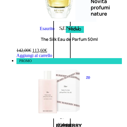
Novità
profumi
nature
Esaurito
PROMO
The Silk Eau de Parfum 50ml
142,00
€
113,60
€
Aggiungi al carrello
PROMO
Fragranze
Nature
Donna
L’OCCITANE
EDT
FIORI
DI
Valutato