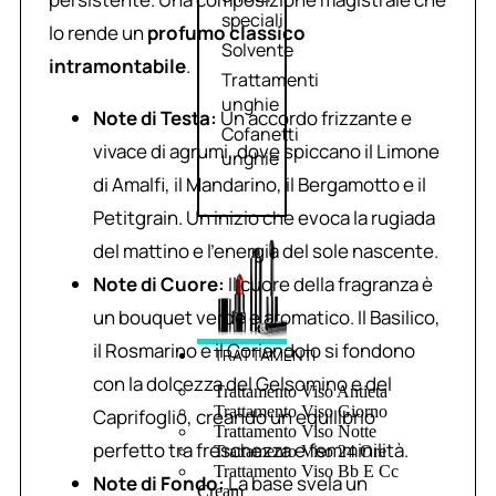
speciali
lo rende un
profumo classico
Solvente
intramontabile
.
Trattamenti
unghie
Note di Testa:
Un accordo frizzante e
Cofanetti
vivace di agrumi, dove spiccano il Limone
unghie
di Amalfi, il Mandarino, il Bergamotto e il
Petitgrain. Un inizio che evoca la rugiada
del mattino e l’energia del sole nascente.
Note di Cuore:
Il cuore della fragranza è
un bouquet verde e aromatico. Il Basilico,
il Rosmarino e il Coriandolo si fondono
TRATTAMENTI
con la dolcezza del Gelsomino e del
Trattamento Viso Antieta
Trattamento Viso Giorno
Caprifoglio, creando un equilibrio
Trattamento Viso Notte
perfetto tra freschezza e femminilità.
Trattamento Viso 24 Ore
Trattamento Viso Bb E Cc
Note di Fondo:
La base svela un
Cream