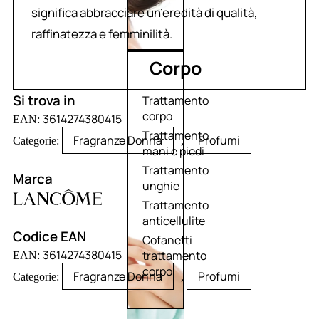
significa abbracciare un’eredità di qualità,
raffinatezza e femminilità.
Corpo
Si trova in
Trattamento
corpo
3614274380415
EAN:
Trattamento
Fragranze Donna
Profumi
Categorie:
,
mani e piedi
Trattamento
Marca
unghie
Trattamento
anticellulite
Codice EAN
Cofanetti
3614274380415
trattamento
EAN:
corpo
Fragranze Donna
Profumi
Categorie:
,