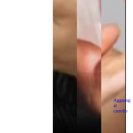
Aggiungi
al
carrello