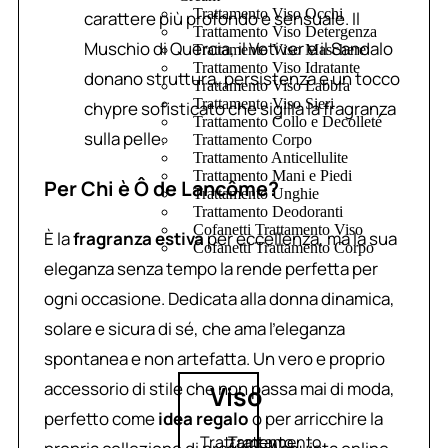
Trattamento Viso Occhi
carattere più profondo e sensuale. Il
Trattamento Viso Detergenza
Muschio di Quercia, il Vetiver e il Sandalo
Trattamento Viso Maschere
Trattamento Viso Idratante
donano struttura, persistenza e un tocco
Trattamento Viso Labbra
Trattamento Viso Sieri
chypre sofisticato che sigilla la fragranza
Trattamento Collo e Decolleté
sulla pelle.
Trattamento Corpo
Trattamento Anticellulite
Trattamento Mani e Piedi
Per Chi è Ô de Lancôme?
Trattamento Unghie
Trattamento Deodoranti
Cofanetti Trattamento Viso
È la
fragranza estiva
per eccellenza, ma la sua
Cofanetti Trattamento Corpo
eleganza senza tempo la rende perfetta per
ogni occasione. Dedicata alla donna dinamica,
solare e sicura di sé, che ama l’eleganza
spontanea e non artefatta. Un vero e proprio
accessorio di stile che non passa mai di moda,
Viso
perfetto come
idea regalo
o per arricchire la
Trattamento
Trattamento