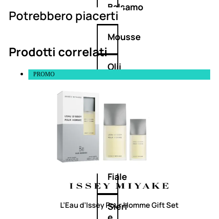
Balsamo
Potrebbero piacerti
Mousse
Prodotti correlati
Olii
PROMO
capelli
Maschere
Lozioni
Fiale
L’Eau d’Issey Pour Homme Gift Set
Sieri
e