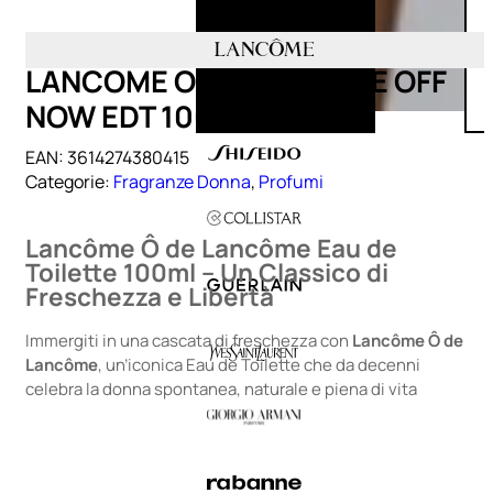
LANCOME O DE LANCOME OFF
NOW EDT 100 ML
EAN:
3614274380415
Categorie:
Fragranze Donna
,
Profumi
Lancôme Ô de Lancôme Eau de
Toilette 100ml – Un Classico di
Freschezza e Libertà
Immergiti in una cascata di freschezza con
Lancôme Ô de
Lancôme
, un’iconica Eau de Toilette che da decenni
celebra la donna spontanea, naturale e piena di vita