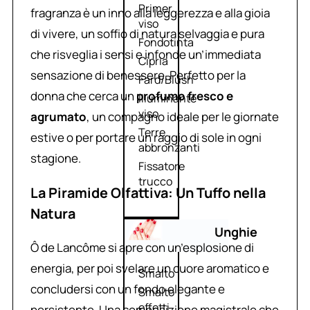
Primer
fragranza è un inno alla leggerezza e alla gioia
viso
di vivere, un soffio di natura selvaggia e pura
Fondotinta
che risveglia i sensi e infonde un’immediata
Cipria
sensazione di benessere. Perfetto per la
Fard/Blush
donna che cerca un
profumo fresco e
Illuminante
viso
agrumato
, un compagno ideale per le giornate
Terre
estive o per portare un raggio di sole in ogni
abbronzanti
stagione.
Fissatore
trucco
La Piramide Olfattiva: Un Tuffo nella
Natura
Unghie
Ô de Lancôme si apre con un’esplosione di
energia, per poi svelare un cuore aromatico e
Smalto
concludersi con un fondo elegante e
Smalto
effetti
persistente. Una composizione magistrale che