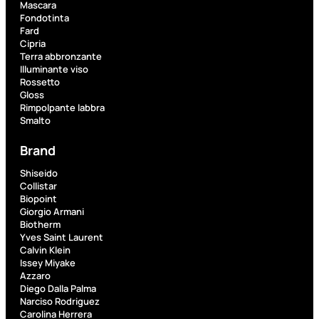
PROMO
Mascara
Fondotinta
Fard
Cipria
Terra abbronzante
Illuminante viso
Rossetto
Gloss
Rimpolpante labbra
Fragranze
Smalto
Nature
Brand
Donna
L
Shiseido
L’
Erboristica
Collistar
ERBORISTICA
Biopoint
ACQUA
Giorgio Armani
SPR
Biotherm
Yves Saint Laurent
Valutato
Calvin Klein
0
su
Issey Miyake
5
Azzaro
(0)
Diego Dalla Palma
Narciso Rodriguez
9,10
€
Carolina Herrera