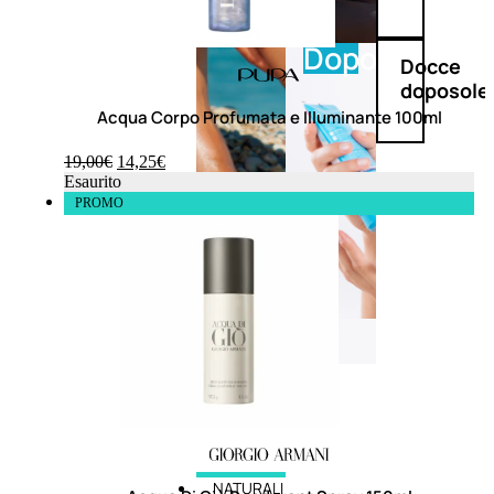
Doposole
Docce
doposole
Acqua Corpo Profumata e Illuminante 100ml
19,00
€
14,25
€
Esaurito
PROMO
NATURALI