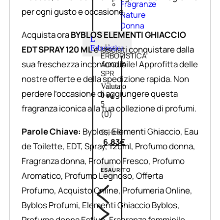
Fragranze
per ogni gusto e occasione.
Nature
Donna
Acquista ora
BYBLOS ELEMENTI GHIACCIO
L
L’
EDT SPRAY 120 ML
e lasciati conquistare dalla
Erboristica
ERBORISTICA
sua freschezza inconfondibile! Approfitta delle
ACQUA
SPR
nostre offerte e della spedizione rapida. Non
Valutato
perdere l’occasione di aggiungere questa
0
su
5
fragranza iconica alla tua collezione di profumi.
(0)
Parole Chiave:
Byblos, Elementi Ghiaccio, Eau
9,10
€
6,83
€
de Toilette, EDT, Spray, 120ml, Profumo donna,
Fragranza donna, Profumo Fresco, Profumo
ESAURITO
Aromatico, Profumo Legnoso, Offerta
Profumo, Acquisto Online, Profumeria Online,
Byblos Profumi, Elementi Ghiaccio Byblos,
Profumo donna Estivo, Fragranza femminile,