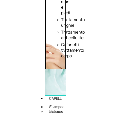
mani
e
piedi
Trattamento
unghie
Trattamento
anticellulite
Cofanetti
trattamento
corpo
CAPELLI
Shampoo
Balsamo