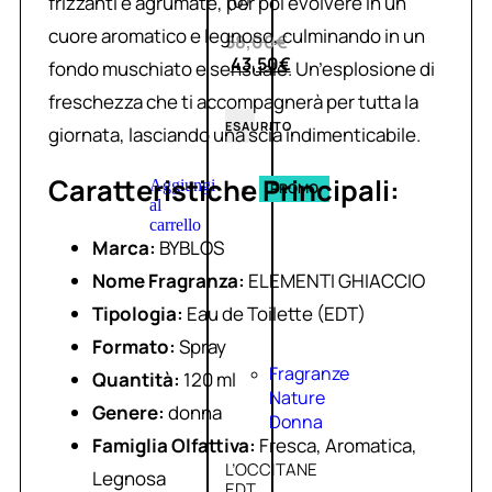
(0)
frizzanti e agrumate, per poi evolvere in un
cuore aromatico e legnoso, culminando in un
58,00
€
43,50
€
fondo muschiato e sensuale. Un’esplosione di
freschezza che ti accompagnerà per tutta la
ESAURITO
giornata, lasciando una scia indimenticabile.
Caratteristiche Principali:
Aggiungi
PROMO
al
carrello
Marca:
BYBLOS
Nome Fragranza:
ELEMENTI GHIACCIO
Tipologia:
Eau de Toilette (EDT)
Formato:
Spray
Fragranze
Quantità:
120 ml
Nature
Genere:
donna
Donna
Famiglia Olfattiva:
Fresca, Aromatica,
L’OCCITANE
Legnosa
EDT