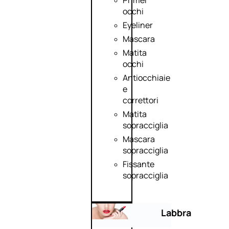
Primer
occhi
Eyeliner
Mascara
Matita
occhi
Antiocchiaie
e
correttori
Matita
sopracciglia
Mascara
sopracciglia
Fissante
sopracciglia
Labbra