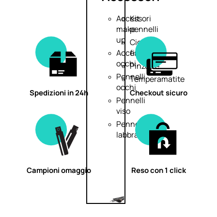
Accessori
Kit
make
pennelli
up
Ciglia
Accessori
finte
occhi
Pinzette
Pennelli
Temperamatite
occhi
Spedizioni in 24h
Checkout sicuro
Pennelli
viso
Pennelli
labbra
Campioni omaggio
Reso con 1 click