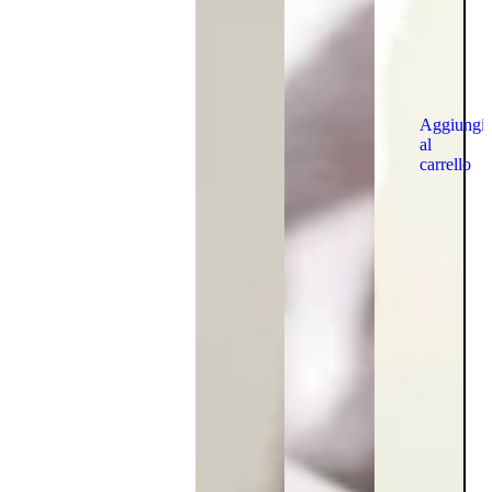
Aggiungi
al
carrello