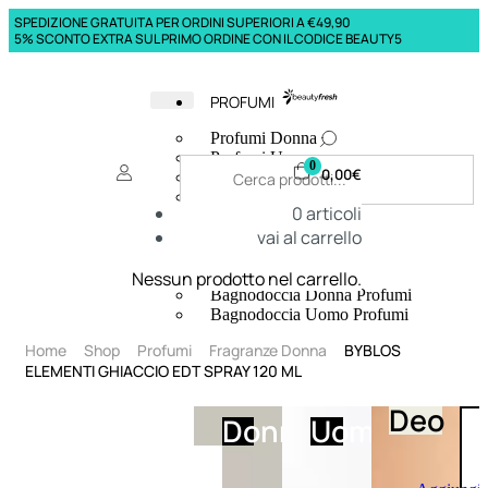
SPEDIZIONE GRATUITA PER ORDINI SUPERIORI A €49,90
5% SCONTO EXTRA SUL PRIMO ORDINE CON IL CODICE BEAUTY5
PROFUMI
Profumi Donna
Profumi Uomo
0
0,00
€
Deodoranti Donna
Deodoranti Uomo
0
articoli
Corpo Donna
vai al carrello
Corpo Uomo
Profumi Capelli
Creme Mani
Nessun prodotto nel carrello.
Bagnodoccia Donna Profumi
Bagnodoccia Uomo Profumi
Home
Shop
Profumi
Fragranze Donna
BYBLOS
ELEMENTI GHIACCIO EDT SPRAY 120 ML
Deo
Donna
Uomo