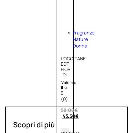
Fragranze
Nature
Donna
L’OCCITANE
EDT
FIORI
DI
Valutato
0
su
5
(0)
58,00
€
43,50
€
Scopri di più
ESAURITO