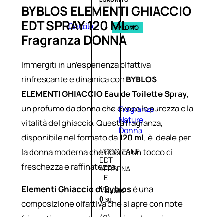
BYBLOS ELEMENTI GHIACCIO
EDT SPRAY 120 ML –
Esaurito
PROMO
Fragranza DONNA
Immergiti in un’esperienza olfattiva
rinfrescante e dinamica con
BYBLOS
ELEMENTI GHIACCIO Eau de Toilette Spray
,
un profumo da donna che evoca la purezza e la
Fragranze
Nature
vitalità del ghiaccio. Questa fragranza,
Donna
disponibile nel formato da
120 ml
, è ideale per
la donna moderna che ricerca un tocco di
L’OCCITANE
EDT
freschezza e raffinatezza.
VERBENA
E
Elementi Ghiaccio di Byblos
è una
Valutato
0
su
composizione olfattiva che si apre con note
5