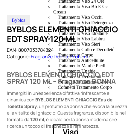
Trattamento Viso 24 Ore
Trattamento Viso Bb E Cc
Cream
Trattamento Viso Occhi
Byblos
Trattamento Viso Detergenza
BYBLOS ELEMENTI GHIACCIO
Trattamento Viso Maschere
Trattamento Viso Idratante
EDT SPRAY 120 ML
Trattamento Viso Labbra
Trattamento Viso Sieri
EAN:
8007033784824
Trattamento Collo e Decolleté
Trattamento Corpo
Categorie:
Fragranze Donna
,
Profumi
Trattamento Anticellulite
Trattamento Mani e Piedi
Trattamento Unghie
BYBLOS ELEMENTI GHIACCIO EDT
Trattamento Deodoranti
SPRAY 120 ML – Fragranza DONNA
Cofanetti Trattamento Viso
Cofanetti Trattamento Corpo
Immergiti in un’esperienza olfattiva rinfrescante e
dinamica con
BYBLOS ELEMENTI GHIACCIO Eau de
Toilette Spray
, un profumo da donna che evoca la purezza
e la vitalità del ghiaccio. Questa fragranza, disponibile nel
formato da
120 ml
, è ideale per la donna moderna che
ricerca un tocco di freschezza e raffinatezza.
Viso