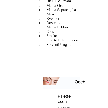
Bb E Cc Cream
Matita Occhi
Matita Sopracciglia
Mascara
Eyeliner
Rossetto
Matita Labbra
Gloss
Smalto
Smalto Effetti Speciali
Solventi Unghie
Occhi
Palette
occhi