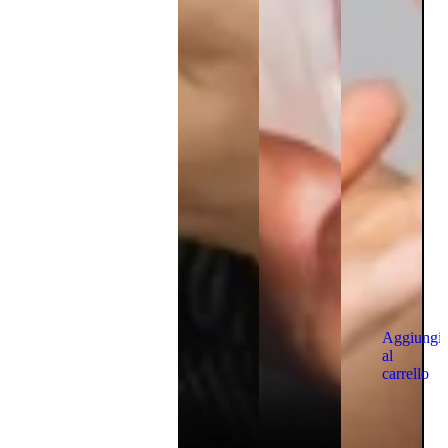
Aggiungi
al
carrello