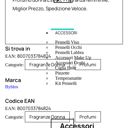
Miglior Prezzo, Spedizione Veloce.
ACCESSORI
Pennelli Viso
Si trova in
Pennelli Occhi
Pennelli Labbra
8007033784824
EAN:
Accessori Make Up
Accessori Occhi
Fragranze Donna
Profumi
Categorie:
,
Ciglia Finte
Pinzette
Temperamatite
Marca
Kit Pennelli
Byblos
Codice EAN
8007033784824
EAN:
Fragranze Donna
Profumi
Categorie:
,
Accessori