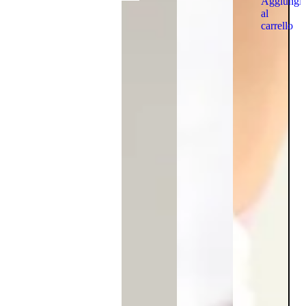
Aggiungi
al
carrello