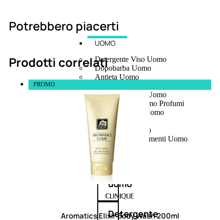
Potrebbero piacerti
UOMO
Prodotti correlati
Detergente Viso Uomo
Dopobarba Uomo
Antieta Uomo
PROMO
Anticaduta Uomo
Contorno Occhi Uomo
Bagnodoccia Uomo Profumi
Docciaschiuma Uomo
Corpo Uomo
Deodoranti Uomo
Confezioni Trattamenti Uomo
Antietà
uomo
Detergente
Aromatics Elixir Body Wash 200ml