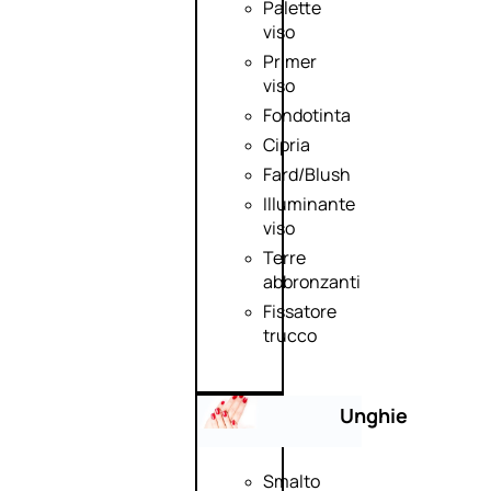
Palette
viso
Primer
viso
Fondotinta
Cipria
Fard/Blush
Illuminante
viso
Terre
abbronzanti
Fissatore
trucco
Unghie
Smalto