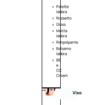
Palette
labbra
Rossetto
Gloss
Matita
labbra
Rimpolpante
Balsamo
labbra
BB
e
CC
Cream
Viso