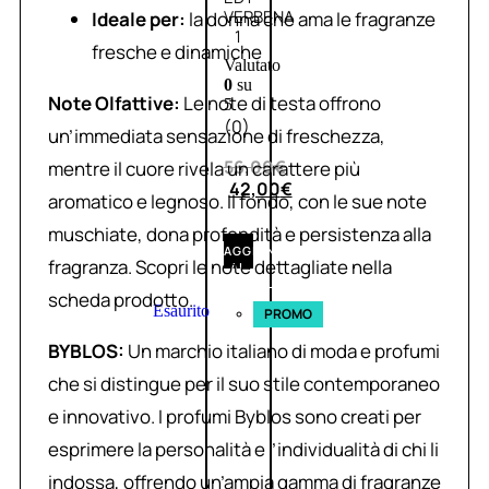
VERBENA
Ideale per:
la donna che ama le fragranze
1
fresche e dinamiche
Valutato
0
su
Note Olfattive:
Le note di testa offrono
5
(0)
un’immediata sensazione di freschezza,
56,00
€
mentre il cuore rivela un carattere più
42,00
€
aromatico e legnoso. Il fondo, con le sue note
muschiate, dona profondità e persistenza alla
AGGIUNGI
fragranza. Scopri le note dettagliate nella
AL
CARRELLO
scheda prodotto.
Esaurito
PROMO
BYBLOS:
Un marchio italiano di moda e profumi
che si distingue per il suo stile contemporaneo
e innovativo. I profumi Byblos sono creati per
esprimere la personalità e l’individualità di chi li
indossa, offrendo un’ampia gamma di fragranze