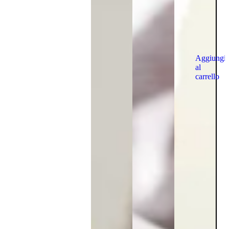
Aggiungi
al
carrello