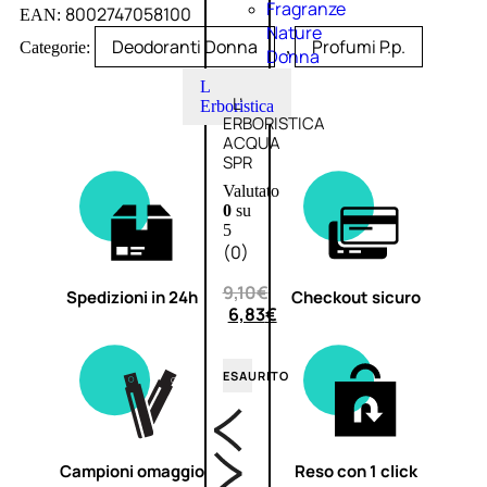
Fragranze
8002747058100
EAN:
Nature
Deodoranti Donna
Profumi P.p.
Categorie:
,
Donna
L
L’
Erboristica
ERBORISTICA
ACQUA
SPR
Valutato
0
su
5
(0)
9,10
€
Spedizioni in 24h
Checkout sicuro
6,83
€
ESAURITO
Campioni omaggio
Reso con 1 click