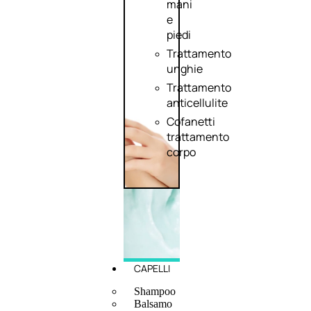
mani
e
piedi
Trattamento
unghie
Trattamento
anticellulite
Cofanetti
trattamento
corpo
CAPELLI
Shampoo
Balsamo