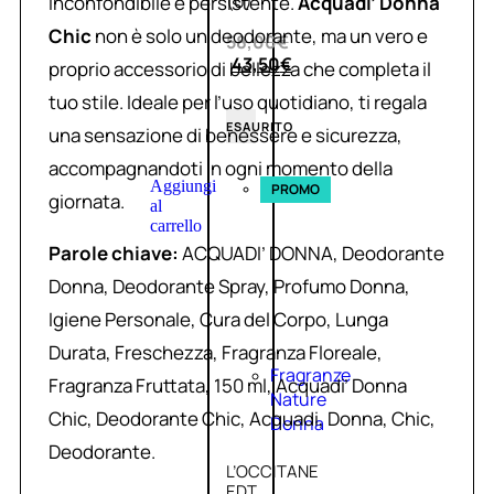
(0)
inconfondibile e persistente.
Acquadi’ Donna
Chic
non è solo un deodorante, ma un vero e
58,00
€
43,50
€
proprio accessorio di bellezza che completa il
tuo stile. Ideale per l’uso quotidiano, ti regala
ESAURITO
una sensazione di benessere e sicurezza,
accompagnandoti in ogni momento della
Aggiungi
PROMO
giornata.
al
carrello
Parole chiave:
ACQUADI’ DONNA, Deodorante
Donna, Deodorante Spray, Profumo Donna,
Igiene Personale, Cura del Corpo, Lunga
Durata, Freschezza, Fragranza Floreale,
Fragranze
Fragranza Fruttata, 150 ml, Acquadi’ Donna
Nature
Chic, Deodorante Chic, Acquadi, Donna, Chic,
Donna
Deodorante.
L’OCCITANE
EDT