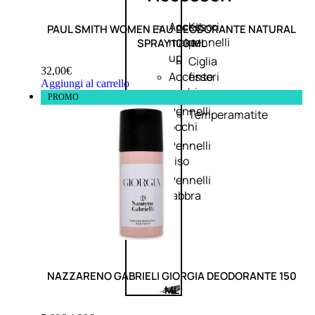
Accessori
Kit
PAUL SMITH WOMEN EAU DEODORANTE NATURAL
make
pennelli
SPRAY 100 ML
up
Ciglia
32,00
€
Accessori
finte
Aggiungi al carrello
occhi
Pinzette
PROMO
Pennelli
Temperamatite
occhi
Pennelli
viso
Pennelli
labbra
NAZZARENO GABRIELI GIORGIA DEODORANTE 150
ML