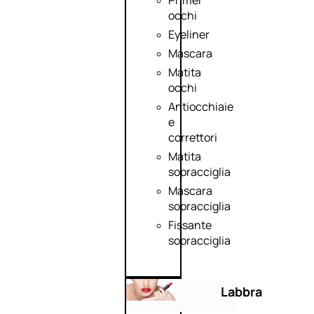
Primer
occhi
Eyeliner
Mascara
Matita
occhi
Antiocchiaie
e
correttori
Matita
sopracciglia
Mascara
sopracciglia
Fissante
sopracciglia
Labbra