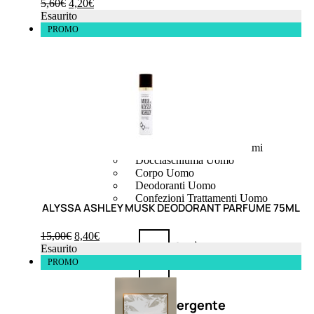
5,60
€
4,20
€
Esaurito
PROMO
UOMO
Detergente Viso Uomo
Dopobarba Uomo
Antieta Uomo
Anticaduta Uomo
Contorno Occhi Uomo
Bagnodoccia Uomo Profumi
Docciaschiuma Uomo
Corpo Uomo
Deodoranti Uomo
Confezioni Trattamenti Uomo
ALYSSA ASHLEY MUSK DEODORANT PARFUME 75ML
15,00
€
8,40
€
Antietà
Esaurito
uomo
PROMO
Detergente