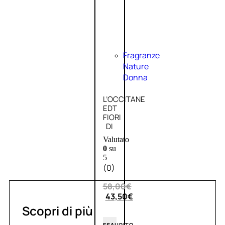
Fragranze
Nature
Donna
L’OCCITANE
EDT
FIORI
DI
Valutato
0
su
5
(0)
58,00
€
43,50
€
Scopri di più
ESAURITO