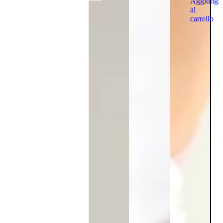
Aggiungi
al
carrello