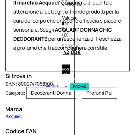
Il marchio Acquadi’
è sinonimo di qualità e
VERBENA
1
attenzione ai dettagli, offrendo prodotti per la
Valutato
cura del corpo che uniscono efficacia e piacere
0
su
sensoriale. Scegli
ACQUADI’ DONNA CHIC
5
(0)
DEODORANTE
per un’esperienza di freschezza
56,00
€
e profumo che ti accompagnerà con stile.
42,00
€
AGGIUNGI
AL
Si trova in
CARRELLO
8002747058100
EAN:
Esaurito
PROMO
Deodoranti Donna
Profumi P.p.
Categorie:
,
Marca
Acquadi
Codice EAN