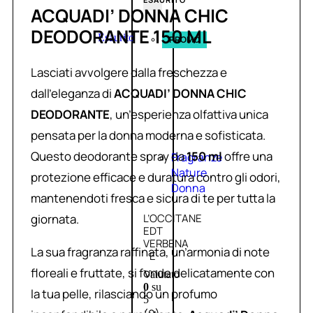
ACQUADI’ DONNA CHIC
DEODORANTE 150 ML
Esaurito
PROMO
Lasciati avvolgere dalla freschezza e
dall’eleganza di
ACQUADI’ DONNA CHIC
DEODORANTE
, un’esperienza olfattiva unica
pensata per la donna moderna e sofisticata.
Questo deodorante spray da
150 ml
offre una
Fragranze
Nature
protezione efficace e duratura contro gli odori,
Donna
mantenendoti fresca e sicura di te per tutta la
giornata.
L’OCCITANE
EDT
VERBENA
La sua fragranza raffinata, un’armonia di note
E
floreali e fruttate, si fonde delicatamente con
Valutato
0
su
la tua pelle, rilasciando un profumo
5