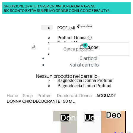
SPEDIZIONE GRATUITA PER ORDINI SUPERIORI A €49,90
5% SCONTO EXTRA SUL PRIMO ORDINE CON IL CODICE BEAUTY5
PROFUMI
Profumi Donna
Profumi Uomo
0
0,00
€
Deodoranti Donna
Deodoranti Uomo
0
articoli
Corpo Donna
vai al carrello
Corpo Uomo
Profumi Capelli
Creme Mani
Nessun prodotto nel carrello.
Bagnodoccia Donna Profumi
Bagnodoccia Uomo Profumi
Home
Shop
Profumi
Deodoranti Donna
ACQUADI’
DONNA CHIC DEODORANTE 150 ML
Deo
Donna
Uomo