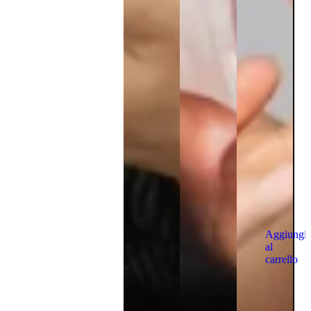
Aggiungi
al
carrello