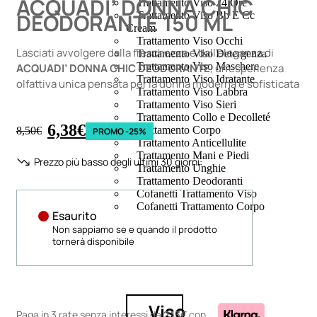
ACQUADI’ DONNA CHIC
Trattamento Viso 24 Ore
DEODORANTE 150 ML
Trattamento Viso Bb E Cc
Cream
Trattamento Viso Occhi
Lasciati avvolgere dalla freschezza e dall’eleganza di
Trattamento Viso Detergenza
Trattamento Viso Maschere
ACQUADI’ DONNA CHIC DEODORANTE
, un’esperienza
Trattamento Viso Idratante
olfattiva unica pensata per la donna moderna e sofisticata
Trattamento Viso Labbra
Trattamento Viso Sieri
Trattamento Collo e Decolleté
6,38
€
Trattamento Corpo
8,50
€
PROMO -25%
Trattamento Anticellulite
Trattamento Mani e Piedi
Prezzo più basso degli ultimi 30 giorni:
Trattamento Unghie
Trattamento Deodoranti
Cofanetti Trattamento Viso
Cofanetti Trattamento Corpo
Esaurito
Non sappiamo se e quando il prodotto
tornerà disponibile
Viso
Paga in 3 rate senza interessi
da
2,13€
con