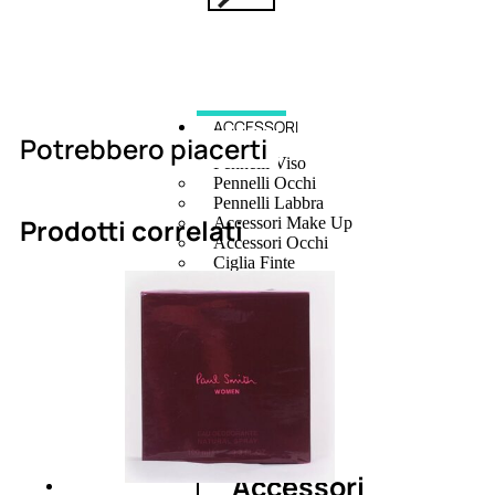
ACCESSORI
Potrebbero piacerti
Pennelli Viso
Pennelli Occhi
Pennelli Labbra
Prodotti correlati
Accessori Make Up
Accessori Occhi
Ciglia Finte
Pinzette
Temperamatite
Kit Pennelli
Accessori