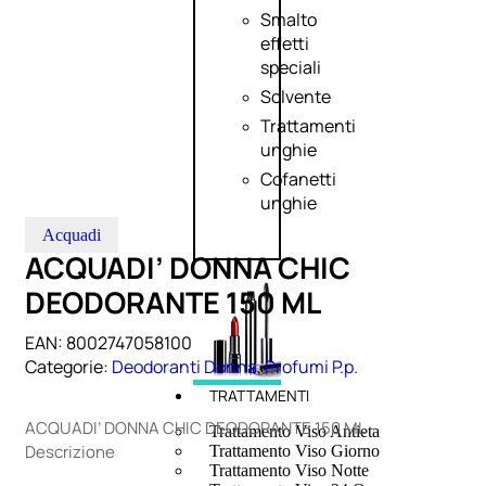
Smalto
effetti
speciali
Solvente
Trattamenti
unghie
Cofanetti
unghie
Acquadi
ACQUADI’ DONNA CHIC
DEODORANTE 150 ML
EAN:
8002747058100
Categorie:
Deodoranti Donna
,
Profumi P.p.
TRATTAMENTI
ACQUADI’ DONNA CHIC DEODORANTE 150 ML –
Trattamento Viso Antieta
Descrizione
Trattamento Viso Giorno
Trattamento Viso Notte