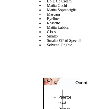
Bb E Cc Cream
Matita Occhi
Matita Sopracciglia
Mascara
Eyeliner
Rossetto
Matita Labbra
Gloss
Smalto
Smalto Effetti Speciali
Solventi Unghie
Occhi
Palette
occhi