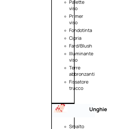
Palette
viso
Primer
viso
Fondotinta
Cipria
Fard/Blush
Illuminante
viso
Terre
abbronzanti
Fissatore
trucco
Unghie
Smalto