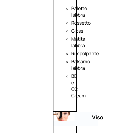
Palette
labbra
Rossetto
Gloss
Matita
labbra
Rimpolpante
Balsamo
labbra
BB
e
CC
Cream
Viso