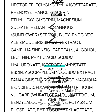
6,83
€
HECTORITE, POLYGLYCERYL-4 ISOSTEARATE,
PHENOXYETHANOL, GLYCERIN,
ESAURITO
ETHYLHEXYLGLYCERIN, MAGNESIUM
SULFATE, HELIANTHUS ANNUUS
(SUNFLOWER) SEED OIL, BUTYLENE GLYCOL,
ALBIZIA JULIBRISSIN BARK EXTRACT,
CAMELLIA SINENSIS LEAF TEA(*), ALCOHOL,
LECITHIN, PHYTIC ACID, SODIUM
HYALURONATE, ISOPROPYL MYRISTATE,
ACCESSORI
ESCIN, ASCOPHYLLUM NODOSUM EXTRACT,
Pennelli Viso
PANAX GINSENG ROOT EXTRACT, MAGNOLIA
Pennelli Occhi
Pennelli Labbra
BIONDII BUD/FLOWER EXTRACT, TRITICUM
Accessori Make Up
VULGARE (WHEAT) GERM OIL, NATTO GUM,
Accessori Occhi
Ciglia Finte
BENZYL ALCOHOL, CAFFEINE, POTASSIUM
Pinzette
Temperamatite
PHOSPHATE, BHT, TOCOPHERYL ACETATE,