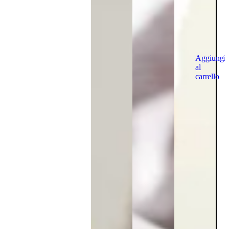
Aggiungi
al
carrello