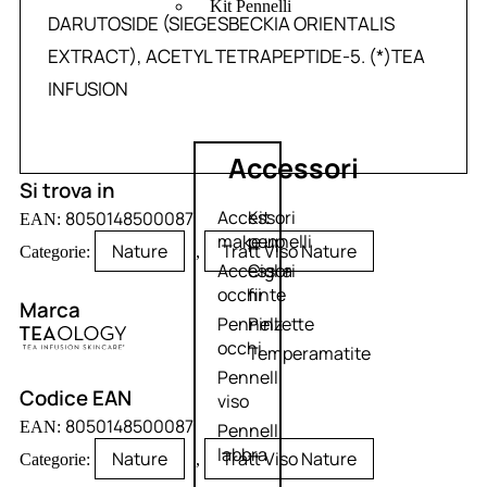
Kit Pennelli
DARUTOSIDE (SIEGESBECKIA ORIENTALIS
EXTRACT), ACETYL TETRAPEPTIDE-5. (*)TEA
INFUSION
Accessori
Si trova in
Accessori
Kit
8050148500087
EAN:
make up
pennelli
Nature
Tratt Viso Nature
Categorie:
,
Accessori
Ciglia
occhi
finte
Marca
Pennelli
Pinzette
occhi
Temperamatite
Pennelli
Codice EAN
viso
8050148500087
EAN:
Pennelli
labbra
Nature
Tratt Viso Nature
Categorie:
,