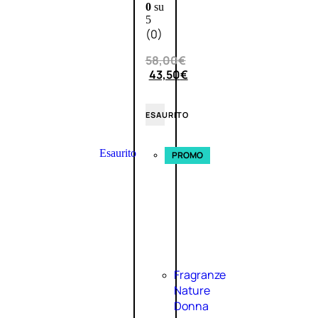
0
su
5
(0)
58,00
€
43,50
€
ESAURITO
Esaurito
PROMO
Fragranze
Nature
Donna