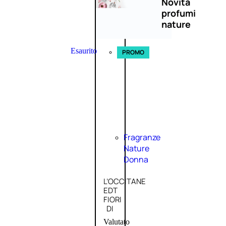
Novità
profumi
nature
Esaurito
PROMO
Fragranze
Nature
Donna
L’OCCITANE
EDT
FIORI
DI
Valutato