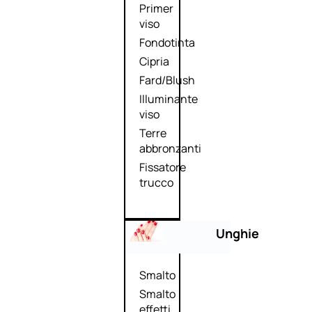
Primer
viso
Fondotinta
Cipria
Fard/Blush
Illuminante
viso
Terre
abbronzanti
Fissatore
trucco
Unghie
Smalto
Smalto
effetti