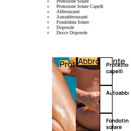
Protezione Solare
Protezione Solare Capelli
Abbronzanti
Autoabbronzanti
Fondotinta Solare
Doposole
Docce Doposole
Abbronzante
Protezione
Protezio
capelli
Autoabbr
Fondotin
solare