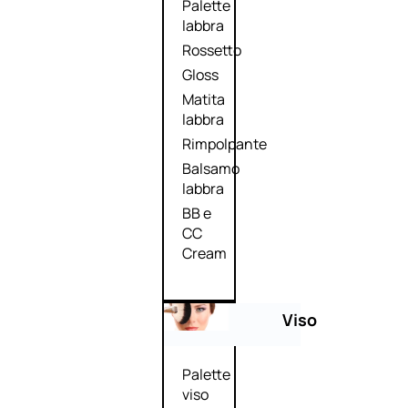
Palette
labbra
Rossetto
Gloss
Matita
labbra
Rimpolpante
Balsamo
labbra
BB e
CC
Cream
Viso
Palette
viso