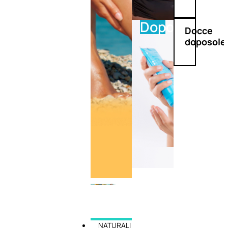
Doposole
Docce
doposole
NATURALI