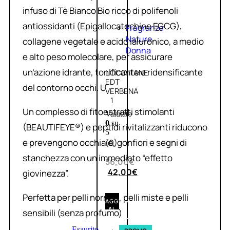
infuso di Tè Bianco Bio ricco di polifenoli
antiossidanti (Epigallocatechine EGCG),
Fragranze
Nature
collagene vegetale e acido ialuronico, a medio
Donna
e alto peso molecolare, per assicurare
un’azione idrante, tonificante e ridensificante
L’OCCITANE
EDT
del contorno occhi. U
VERBENA
1
Un complesso di fitoestratti stimolanti
Valutato
0
su
(BEAUTIFEYE®) e peptidi rivitalizzanti riducono
5
e prevengono occhiaie, gonfiori e segni di
(0)
stanchezza con un immediato “effetto
56,00
€
42,00
€
giovinezza”.
Perfetta per pelli normali, pelli miste e pelli
AGGIUNGI
AL
sensibili (senza profumo)
CARRELLO
Esaurito