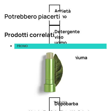
Antietà
Potrebbero piacerti
uomo
Detergente
Prodotti correlati
viso
uomo
PROMO
Docciaschiuma
uomo
Shampoo
uomo
Dopobarba