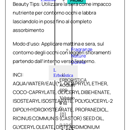
PROMO
Beauty Tips: Utilizzare la sera come impacco
nutriente per contorno occhi e labbra
lasciandolo in posa fino al completo
assorbimento
Modo d’uso: Applicare mattina e sera, sul
Fragranze
contorno degli occhi con leggeri sfioramenti
Nature
partendo dall’interno verso l’esterno.
Donna
L
INCI:
L’
Erboristica
ERBORISTICA
AQUA/WATER/EAU(*), DICAPRYLYL ETHER,
ACQUA
SPR
COCO-CAPRYLATE, GLYCERYL DIBEHENATE,
Valutato
ISOSTEARYL ISOSTEARATE, POLYGLYCERYL-2
0
su
5
DIPOLYHYDROXYSTEARATE, PROPANEDIOL,
(0)
RICINUS COMMUNIS (CASTOR) SEED OIL,
9,10
€
GLYCERYL OLEATE, DISTEARDIMONIUM