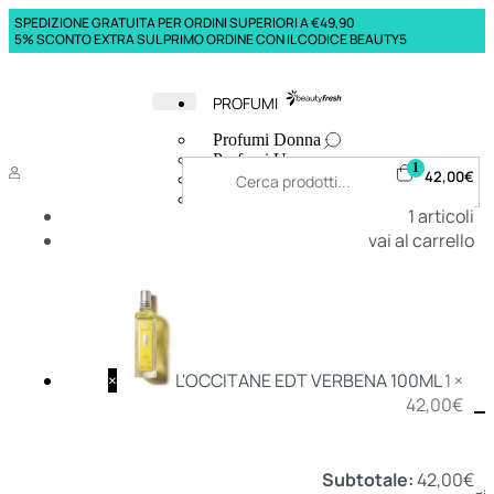
SPEDIZIONE GRATUITA PER ORDINI SUPERIORI A €49,90
5% SCONTO EXTRA SUL PRIMO ORDINE CON IL CODICE BEAUTY5
PROFUMI
Profumi Donna
Profumi Uomo
1
42,00
€
Deodoranti Donna
Deodoranti Uomo
1
articoli
Corpo Donna
vai al carrello
Corpo Uomo
Profumi Capelli
Creme Mani
Bagnodoccia Donna Profumi
Bagnodoccia Uomo Profumi
×
L'OCCITANE EDT VERBENA 100ML
1 ×
42,00
€
Deo
Donna
Uomo
Subtotale:
42,00
€