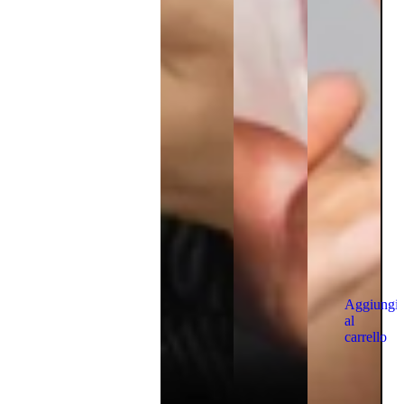
Aggiungi
al
carrello