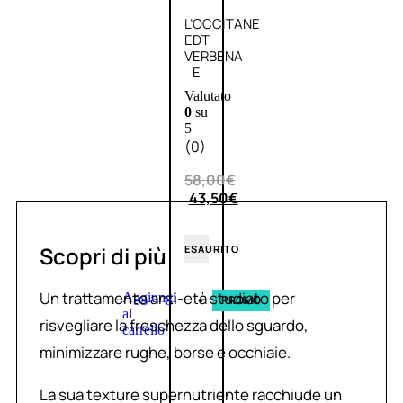
L’OCCITANE
EDT
VERBENA
E
Valutato
0
su
5
(0)
58,00
€
43,50
€
Scopri di più
ESAURITO
Un trattamento anti-età studiato per
Aggiungi
PROMO
al
risvegliare la freschezza dello sguardo,
carrello
minimizzare rughe, borse e occhiaie.
La sua texture supernutriente racchiude un