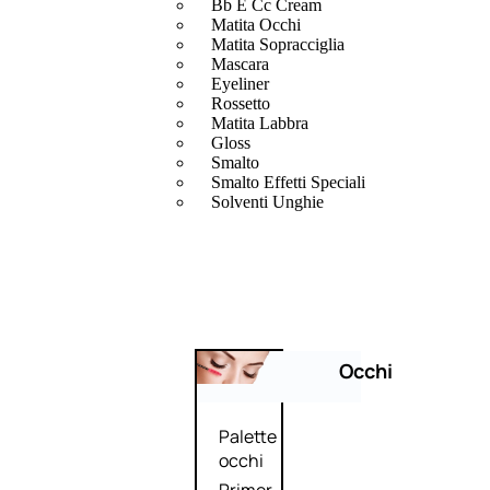
Bb E Cc Cream
Matita Occhi
Matita Sopracciglia
Mascara
Eyeliner
Rossetto
Matita Labbra
Gloss
Smalto
Smalto Effetti Speciali
Solventi Unghie
Occhi
Palette
occhi