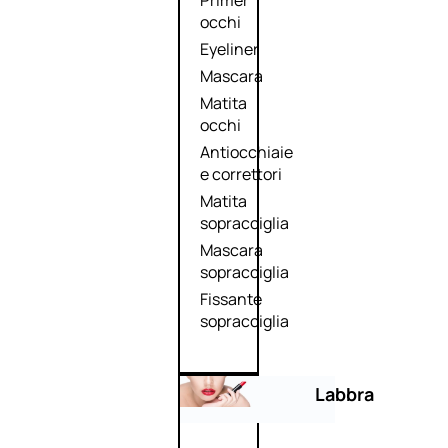
Primer
occhi
Eyeliner
Mascara
Matita
occhi
Antiocchiaie
e correttori
Matita
sopracciglia
Mascara
sopracciglia
Fissante
sopracciglia
Labbra