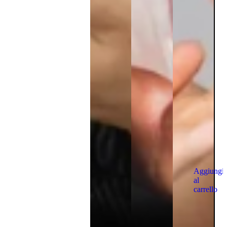
Aggiungi
al
carrello