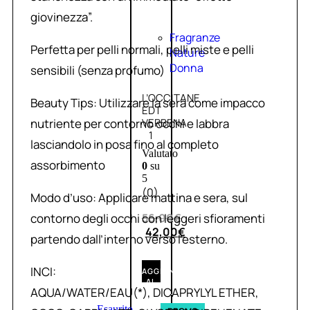
giovinezza”.
Fragranze
Perfetta per pelli normali, pelli miste e pelli
Nature
Donna
sensibili (senza profumo)
L’OCCITANE
Beauty Tips: Utilizzare la sera come impacco
EDT
nutriente per contorno occhi e labbra
VERBENA
1
lasciandolo in posa fino al completo
Valutato
assorbimento
0
su
5
(0)
Modo d’uso: Applicare mattina e sera, sul
contorno degli occhi con leggeri sfioramenti
56,00
€
42,00
€
partendo dall’interno verso l’esterno.
INCI:
AGGIUNGI
AL
AQUA/WATER/EAU(*), DICAPRYLYL ETHER,
CARRELLO
Esaurito