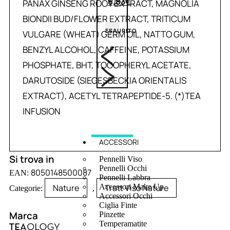
6,83
€
PANAX GINSENG ROOT EXTRACT, MAGNOLIA
BIONDII BUD/FLOWER EXTRACT, TRITICUM
ESAURITO
VULGARE (WHEAT) GERM OIL, NATTO GUM,
BENZYL ALCOHOL, CAFFEINE, POTASSIUM
PHOSPHATE, BHT, TOCOPHERYL ACETATE,
DARUTOSIDE (SIEGESBECKIA ORIENTALIS
EXTRACT), ACETYL TETRAPEPTIDE-5. (*)TEA
INFUSION
ACCESSORI
Si trova in
Pennelli Viso
Pennelli Occhi
8050148500087
EAN:
Pennelli Labbra
Nature
Tratt Viso Nature
Accessori Make Up
Categorie:
,
Accessori Occhi
Ciglia Finte
Marca
Pinzette
Temperamatite