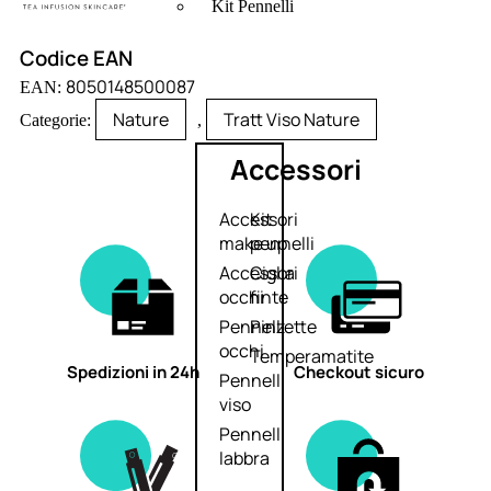
Kit Pennelli
Codice EAN
8050148500087
EAN:
Nature
Tratt Viso Nature
Categorie:
,
Accessori
Accessori
Kit
make up
pennelli
Accessori
Ciglia
occhi
finte
Pennelli
Pinzette
occhi
Temperamatite
Spedizioni in 24h
Checkout sicuro
Pennelli
viso
Pennelli
labbra