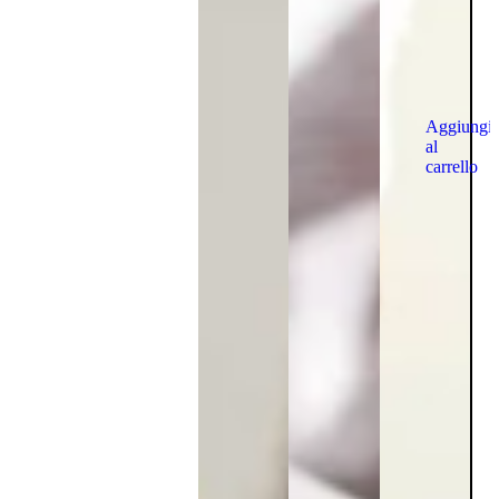
Aggiungi
al
carrello