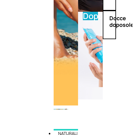
Doposole
Docce
doposole
NATURALI