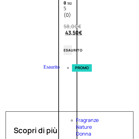
0
su
5
(0)
58,00
€
43,50
€
ESAURITO
Esaurito
PROMO
Fragranze
Nature
Scopri di più
Donna