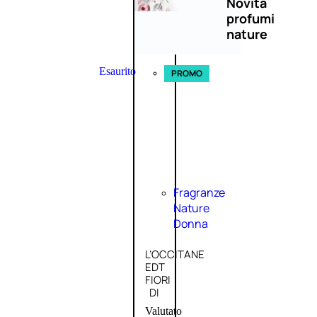
Novità
profumi
nature
Esaurito
PROMO
Fragranze
Nature
Donna
L’OCCITANE
EDT
FIORI
DI
Valutato