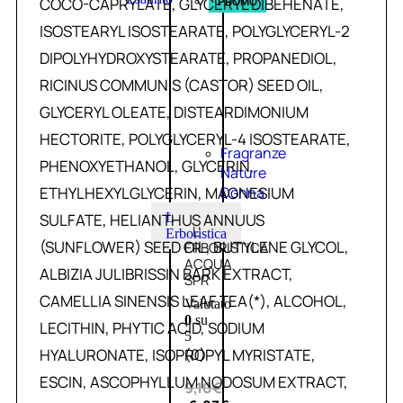
COCO-CAPRYLATE, GLYCERYL DIBEHENATE,
PROMO
ISOSTEARYL ISOSTEARATE, POLYGLYCERYL-2
DIPOLYHYDROXYSTEARATE, PROPANEDIOL,
RICINUS COMMUNIS (CASTOR) SEED OIL,
GLYCERYL OLEATE, DISTEARDIMONIUM
HECTORITE, POLYGLYCERYL-4 ISOSTEARATE,
Fragranze
PHENOXYETHANOL, GLYCERIN,
Nature
ETHYLHEXYLGLYCERIN, MAGNESIUM
Donna
SULFATE, HELIANTHUS ANNUUS
L
L’
Erboristica
(SUNFLOWER) SEED OIL, BUTYLENE GLYCOL,
ERBORISTICA
ACQUA
ALBIZIA JULIBRISSIN BARK EXTRACT,
SPR
CAMELLIA SINENSIS LEAF TEA(*), ALCOHOL,
Valutato
0
su
LECITHIN, PHYTIC ACID, SODIUM
5
HYALURONATE, ISOPROPYL MYRISTATE,
(0)
ESCIN, ASCOPHYLLUM NODOSUM EXTRACT,
9,10
€