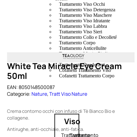
Trattamento Viso Occhi
Trattamento Viso Detergenza
Trattamento Viso Maschere
Trattamento Viso Idratante
Trattamento Viso Labbra
Trattamento Viso Sieri
Trattamento Collo e Decolleté
Trattamento Corpo
Trattamento Anticellulite
Trattamento Mani e Piedi
Trattamento Unghie
White Tea Miracle Eye Cream
Trattamento Deodoranti
Cofanetti Trattamento Viso
50ml
Cofanetti Trattamento Corpo
EAN:
8050148500087
Categorie:
Nature
,
Tratt Viso Nature
Crema contorno occhi con infuso di Tè Bianco Bio e
collagene.
Viso
Antirughe, anti-occhiaie, anti-fatica.
Trattamento
Trattamento