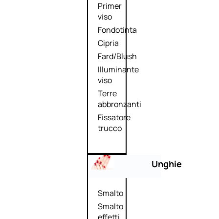
Primer
viso
Fondotinta
Cipria
Fard/Blush
Illuminante
viso
Terre
abbronzanti
Fissatore
trucco
Unghie
Smalto
Smalto
effetti