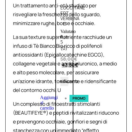
Un trattamento anti-età studiato per
L’OCCITANE
EDT
risvegliare la freschezza dello sguardo,
VERBENA
minimizzare rughe, borse e occhiaie.
E
Valutato
La sua texture supernutriente racchiude un
0
su
5
infuso di Tè Bianco Bio ricco di polifenoli
(0)
antiossidanti (Epigallocatechine EGCG),
58,00
€
collagene vegetale e acido ialuronico, a medio
43,50
€
e alto peso molecolare, per assicurare
un’azione idrante, tonificante e ridensificante
ESAURITO
del contorno occhi. U
Aggiungi
PROMO
al
Un complesso di fitoestratti stimolanti
carrello
(BEAUTIFEYE®) e peptidi rivitalizzanti riducono
e prevengono occhiaie, gonfiori e segni di
stanchezza con un immediato “effetto