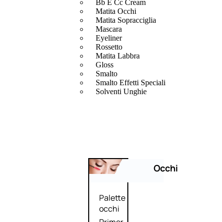
Bb E Cc Cream
Matita Occhi
Matita Sopracciglia
Mascara
Eyeliner
Rossetto
Matita Labbra
Gloss
Smalto
Smalto Effetti Speciali
Solventi Unghie
Occhi
Palette
occhi