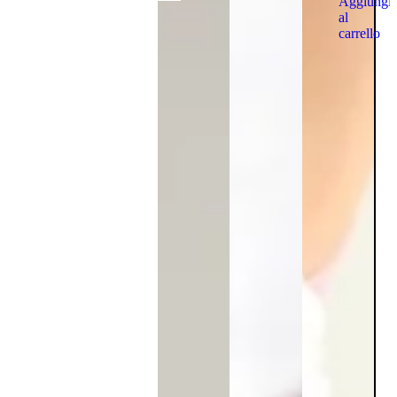
Aggiungi
al
carrello