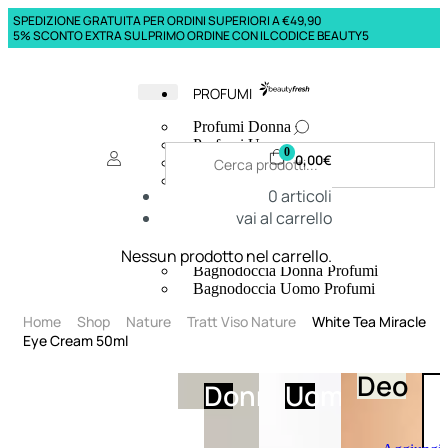
SPEDIZIONE GRATUITA PER ORDINI SUPERIORI A €49,90
5% SCONTO EXTRA SUL PRIMO ORDINE CON IL CODICE BEAUTY5
PROFUMI
Profumi Donna
Profumi Uomo
0
0,00
€
Deodoranti Donna
Deodoranti Uomo
0
articoli
Corpo Donna
vai al carrello
Corpo Uomo
Profumi Capelli
Creme Mani
Nessun prodotto nel carrello.
Bagnodoccia Donna Profumi
Bagnodoccia Uomo Profumi
Home
Shop
Nature
Tratt Viso Nature
White Tea Miracle
Eye Cream 50ml
Deo
Donna
Uomo