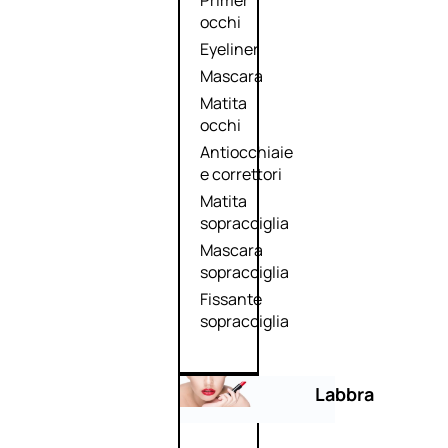
Primer
occhi
Eyeliner
Mascara
Matita
occhi
Antiocchiaie
e correttori
Matita
sopracciglia
Mascara
sopracciglia
Fissante
sopracciglia
Labbra