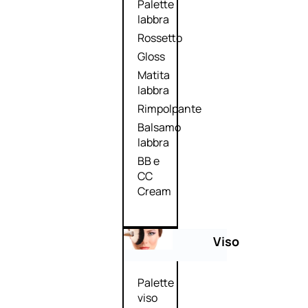
Palette
labbra
Rossetto
Gloss
Matita
labbra
Rimpolpante
Balsamo
labbra
BB e
CC
Cream
Viso
Palette
viso