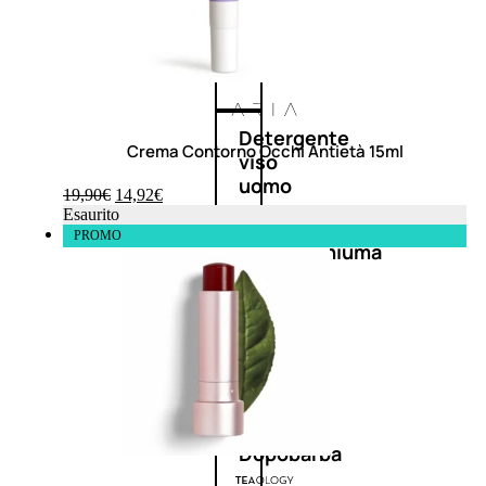
Antietà
uomo
Detergente
Crema Contorno Occhi Antietà 15ml
viso
uomo
19,90
€
14,92
€
Esaurito
PROMO
Docciaschiuma
uomo
Shampoo
uomo
Dopobarba