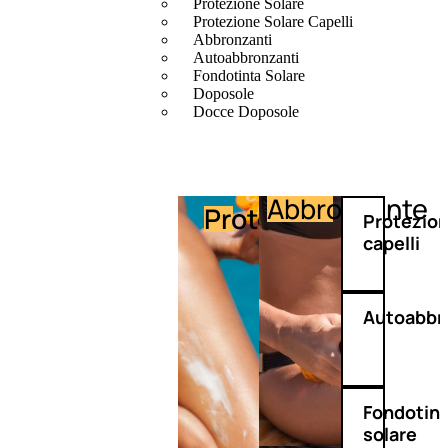
Protezione Solare
Protezione Solare Capelli
Abbronzanti
Autoabbronzanti
Fondotinta Solare
Doposole
Docce Doposole
Abbronzante
Protezione
Protezio
capelli
Autoabbr
Fondotin
solare