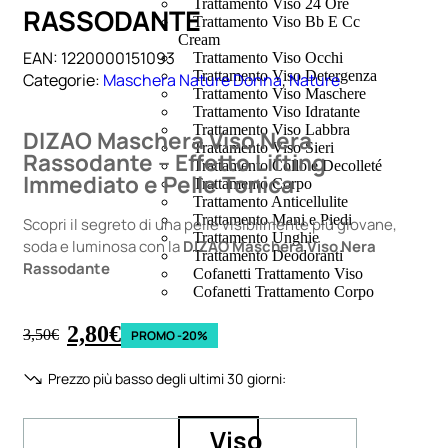
Trattamento Viso 24 Ore
RASSODANTE
Trattamento Viso Bb E Cc
Cream
EAN:
1220000151093
Trattamento Viso Occhi
Trattamento Viso Detergenza
Categorie:
Maschera Nature Donna
,
Nature
Trattamento Viso Maschere
Trattamento Viso Idratante
Trattamento Viso Labbra
DIZAO Maschera Viso Nera
Trattamento Viso Sieri
Rassodante – Effetto Lifting
Trattamento Collo e Decolleté
Immediato e Pelle Tonica
Trattamento Corpo
Trattamento Anticellulite
Trattamento Mani e Piedi
Scopri il segreto di una pelle visibilmente più giovane,
Trattamento Unghie
soda e luminosa con la
DIZAO Maschera Viso Nera
Trattamento Deodoranti
Rassodante
Cofanetti Trattamento Viso
Cofanetti Trattamento Corpo
2,80
€
3,50
€
PROMO -20%
Prezzo più basso degli ultimi 30 giorni:
Viso