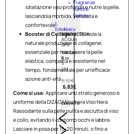
Fragranze
idratazione viso
profonda e nutre la pelle,
Nature
Donna
lasciandola morbida, vellutata e
L
confortevole.
L’
Erboristica
Booster di Collagene:
Stimola la
ERBORISTICA
ACQUA
naturale produzione di
collagene
,
SPR
essenziale per mantenere la pelle
Valutato
0
su
elastica, compatta e resistente nel
5
(0)
tempo, fondamentale per un’efficace
azione
anti-età
.
9,10
€
6,83
€
Come si usa:
Applicare uno strato generoso e
uniforme della DIZAO Maschera Viso Nera
ESAURITO
Rassodante sulla pelle pulita e asciutta di viso
e collo, evitando il contorno occhi e labbra.
Lasciare in posa per 15-20 minuti, o fino a