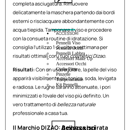
completa asciugatura. Rimuovere
delicatamente la maschera partendo dai bordi
esterni o risciacquare abbondantemente con
acqua tiepida. Tamponare il viso e procedere
ACCESSORI
con la consueta routine di idratazione. Si
Pennelli Viso
consiglia l’utilizzo 1-2 volte a settimana per
Pennelli Occhi
Pennelli Labbra
risultati ottimali con i tuoi
cosmetici Dizao
.
Accessori Make Up
Accessori Occhi
Risultati:
Con un uso regolare, la pelle del viso
Ciglia Finte
Pinzette
apparirà visibilmente più tonica, soda, levigata
Temperamatite
Kit Pennelli
e radiosa. Le rughe saranno attenuate, i pori
minimizzati e l’ovale del viso più definito. Un
vero trattamento di
bellezza naturale
professionale a casa tua.
Accessori
Il Marchio DIZAO: Bellezza Ispirata