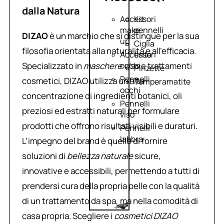
dalla Natura
Accessori
Kit
make
pennelli
DIZAO
è un marchio che si distingue per la sua
up
Ciglia
filosofia orientata alla naturalità e all’efficacia.
Accessori
finte
Specializzato in
maschere viso
e trattamenti
occhi
Pinzette
Pennelli
cosmetici, DIZAO utilizza un’alta
Temperamatite
occhi
concentrazione di ingredienti botanici, oli
Pennelli
preziosi ed estratti naturali per formulare
viso
prodotti che offrono risultati visibili e duraturi.
Pennelli
labbra
L’impegno del brand è quello di fornire
soluzioni di
bellezza naturale
sicure,
innovative e accessibili, permettendo a tutti di
prendersi cura della propria pelle con la qualità
di un trattamento da spa, ma nella comodità di
casa propria. Scegliere i
cosmetici DIZAO