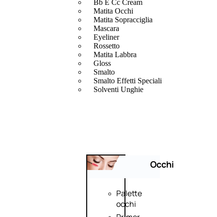
Bb E Cc Cream
Matita Occhi
Matita Sopracciglia
Mascara
Eyeliner
Rossetto
Matita Labbra
Gloss
Smalto
Smalto Effetti Speciali
Solventi Unghie
Occhi
Palette
occhi