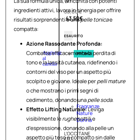
(0)
La sua formula unica, arricchita con potenti
ingredienti attivi, lavora in sinergia per offrire
58,00
€
43,50
€
risultati sorprendenti e una
pelle tonica
e
compatta:
ESAURITO
Azione Rassodante Profonda:
Combatte efficacemente la perdita di
Aggiungi
PROMO
al
tono e la lassità cutanea, ridefinendo i
carrello
contorni del viso per un aspetto più
scolpito e giovane. Ideale per
pelli mature
o che mostrano i primi segni di
cedimento, donando una
pelle soda
.
Fragranze
Effetto Lifting Naturale:
Leviga
Nature
visibilmente le
rughe
sottili e
Donna
d’espressione, donando alla pelle un
L’OCCITANE
aspetto più teso e compatto sin dalle
EDT