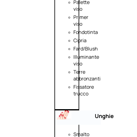
Palette
viso
Primer
viso
Fondotinta
Cipria
Fard/Blush
Illuminante
viso
Terre
abbronzanti
Fissatore
trucco
Unghie
Smalto