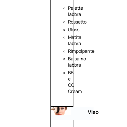
Palette
labbra
Rossetto
Gloss
Matita
labbra
Rimpolpante
Balsamo
labbra
BB
e
CC
Cream
Viso