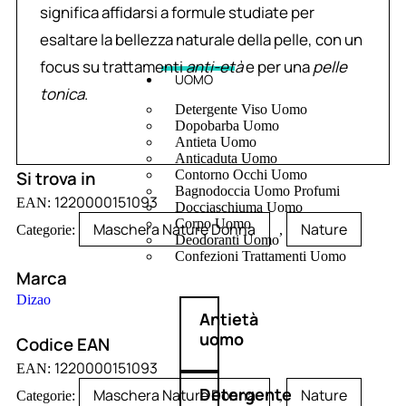
significa affidarsi a formule studiate per
esaltare la bellezza naturale della pelle, con un
focus su trattamenti
anti-età
e per una
pelle
UOMO
tonica
.
Detergente Viso Uomo
Dopobarba Uomo
Antieta Uomo
Anticaduta Uomo
Si trova in
Contorno Occhi Uomo
Bagnodoccia Uomo Profumi
1220000151093
EAN:
Docciaschiuma Uomo
Corpo Uomo
Maschera Nature Donna
Nature
Categorie:
,
Deodoranti Uomo
Confezioni Trattamenti Uomo
Marca
Dizao
Antietà
uomo
Codice EAN
1220000151093
EAN:
Detergente
Maschera Nature Donna
Nature
Categorie:
,