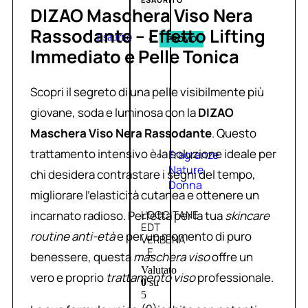
DIZAO Maschera Viso Nera
Rassodante – Effetto Lifting
Esaurito
PROMO
Immediato e Pelle Tonica
Scopri il segreto di una pelle visibilmente più
giovane, soda e luminosa con la
DIZAO
Maschera Viso Nera Rassodante
. Questo
trattamento intensivo è la soluzione ideale per
Fragranze
Nature
chi desidera contrastare i segni del tempo,
Donna
migliorare l’elasticità cutanea e ottenere un
incarnato radioso. Perfetta per la tua
skincare
L’OCCITANE
EDT
routine anti-età
e per un momento di puro
VERBENA
E
benessere, questa
maschera viso
offre un
Valutato
vero e proprio
trattamento viso
professionale.
0
su
5