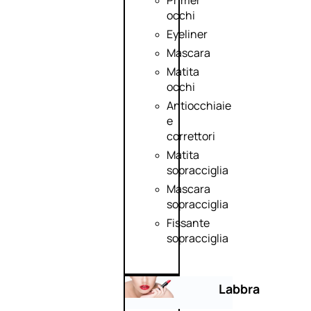
Primer
occhi
Eyeliner
Mascara
Matita
occhi
Antiocchiaie
e
correttori
Matita
sopracciglia
Mascara
sopracciglia
Fissante
sopracciglia
Labbra