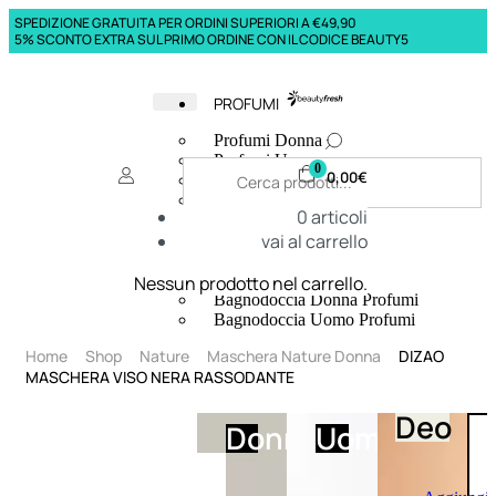
SPEDIZIONE GRATUITA PER ORDINI SUPERIORI A €49,90
5% SCONTO EXTRA SUL PRIMO ORDINE CON IL CODICE BEAUTY5
PROFUMI
Profumi Donna
Profumi Uomo
0
0,00
€
Deodoranti Donna
Deodoranti Uomo
0
articoli
Corpo Donna
vai al carrello
Corpo Uomo
Profumi Capelli
Creme Mani
Nessun prodotto nel carrello.
Bagnodoccia Donna Profumi
Bagnodoccia Uomo Profumi
Home
Shop
Nature
Maschera Nature Donna
DIZAO
MASCHERA VISO NERA RASSODANTE
Deo
Donna
Uomo