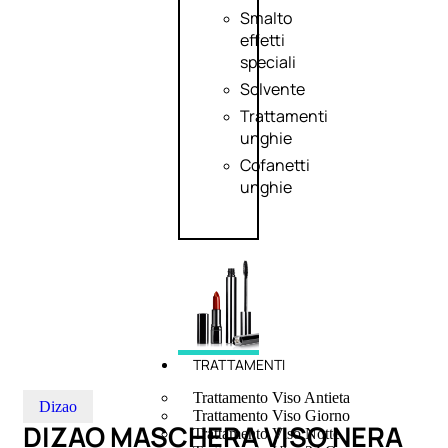
Smalto
effetti
speciali
Solvente
Trattamenti
unghie
Cofanetti
unghie
TRATTAMENTI
Trattamento Viso Antieta
Dizao
Trattamento Viso Giorno
DIZAO MASCHERA VISO NERA
Trattamento Viso Notte