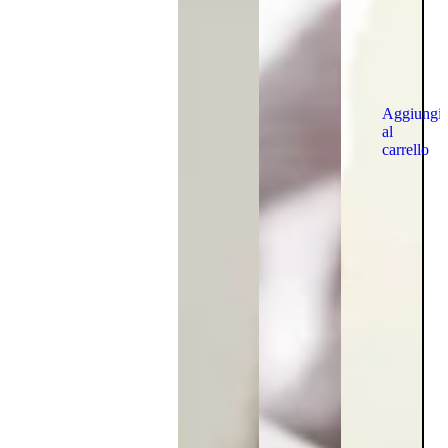
Aggiungi
al
carrello