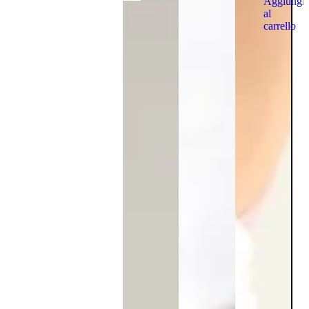
Aggiungi
al
carrello