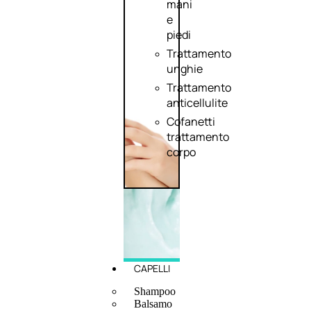
mani
e
piedi
Trattamento
unghie
Trattamento
anticellulite
Cofanetti
trattamento
corpo
CAPELLI
Shampoo
Balsamo