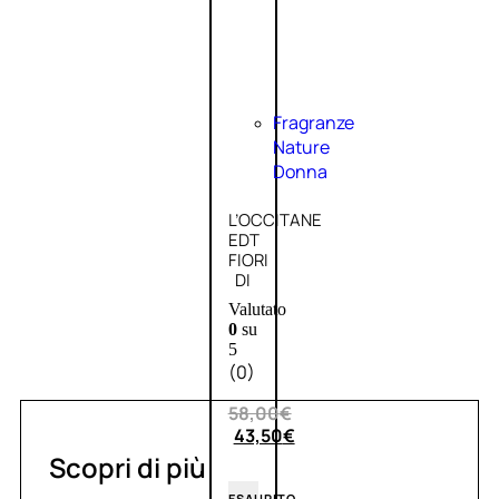
Fragranze
Nature
Donna
L’OCCITANE
EDT
FIORI
DI
Valutato
0
su
5
(0)
58,00
€
43,50
€
Scopri di più
ESAURITO