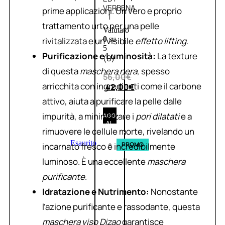
VERBENA
prime applicazioni. Un vero e proprio
1
trattamento urto per una pelle
Valutato
0
su
rivitalizzata e un visibile
effetto lifting
.
5
Purificazione e Luminosità:
La texture
(0)
di questa
maschera nera
, spesso
56,00
€
arricchita con ingredienti come il carbone
42,00
€
attivo, aiuta a purificare la pelle dalle
impurità, a minimizzare i
pori dilatati
e a
AGGIUNGI
AL
rimuovere le cellule morte, rivelando un
CARRELLO
Esaurito
PROMO
incarnato fresco e incredibilmente
luminoso. È una eccellente
maschera
purificante
.
Idratazione e Nutrimento:
Nonostante
l’azione purificante e rassodante, questa
maschera viso Dizao
garantisce