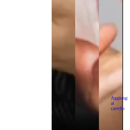
Aggiungi
al
carrello