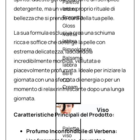
Palette
detergente, ma un vero e proprio rituale di
labbra
Rossetto
bellezza che si prende cura della tua pelle.
Gloss
La sua formula esclusiva crea una schiuma
Matita
labbra
ricca e soffice che deterge la pelle con
Rimpolpante
estrema delicatezza, lasciandola
Balsamo
incredibilmente morbida, vellutata e
labbra
piacevolmente profumata. Ideale per iniziare la
BB e
giornata con una sferzata di energia o per un
CC
Cream
momento di relax rinfrescante dopo una lunga
giornata.
Viso
Caratteristiche Principali del Prodotto:
Palette
Profumo Inconfondibile di Verbena:
viso