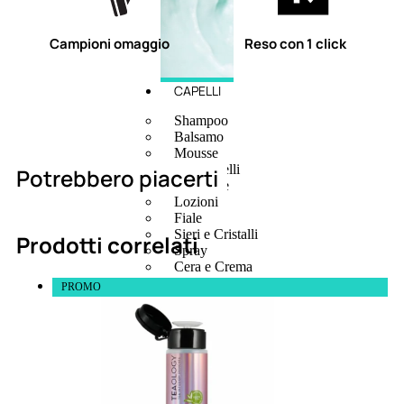
Campioni omaggio
Reso con 1 click
CAPELLI
Shampoo
Balsamo
Mousse
Olii Capelli
Potrebbero piacerti
Maschere
Lozioni
Fiale
Sieri e Cristalli
Prodotti correlati
Spray
Cera e Crema
Gel Capelli
PROMO
Colorazione
Shampoo