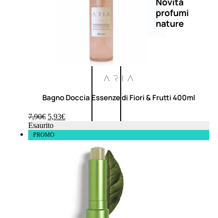
Novità
profumi
nature
Esaurito
PROMO
Bagno Doccia Essenze di Fiori & Frutti 400ml
7,90
€
5,93
€
Esaurito
Fragranze
PROMO
Nature
Donna
L’OCCITANE
EDT
FIORI
DI
Valutato