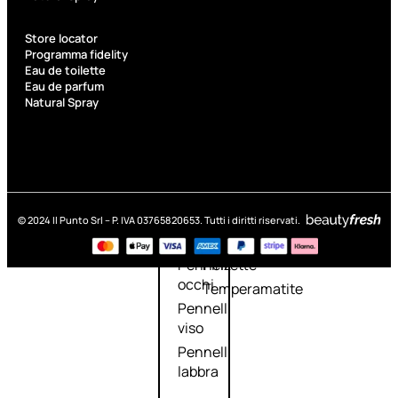
Kit Pennelli
Store locator
Programma fidelity
Eau de toilette
Eau de parfum
Natural Spray
Accessori
Accessori
Kit
make up
pennelli
Accessori
Ciglia
© 2024 Il Punto Srl – P. IVA 03765820653. Tutti i diritti riservati.
occhi
finte
Pennelli
Pinzette
occhi
Temperamatite
Pennelli
viso
Pennelli
labbra