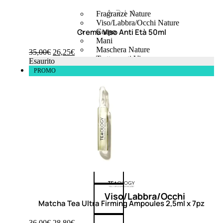
Fragranze Nature
Viso/Labbra/Occhi Nature
Crema Viso Anti Età 50ml
Corpo
Mani
Maschera Nature
35,00
€
26,25
€
Trattamenti Viso
Esaurito
Detergenza
PROMO
Bagno Nature
Deodoranti
Profumi
nature
Viso/Labbra/Occhi
Matcha Tea Ultra Firming Ampoules 2,5ml x 7pz
36,00
€
28,80
€