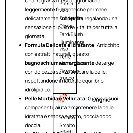
Una fragranza fresca, agrumata e
Primer
leggermente frizzante che permane
viso
delicatamente sulla pelle, regalando una
Fondotinta
Cipria
sensazione di pulito e vitalità per tutta la
Fard/Blush
giornata.
Illuminante
Formula Delicata e Idratante:
Arricchito
viso
con estratti naturali, questo
Terre
bagnoschiuma energizzante
deterge
abbronzanti
Fissatore
con dolcezza senza seccare la pelle,
trucco
rispettandone il naturale equilibrio
idrolipidico.
Pelle Morbida e Vellutata:
Grazie ai suoi
Unghie
componenti, aiuta a mantenere la pelle
idratata e setosa al tatto, doccia dopo
Smalto
doccia.
Smalto
effetti