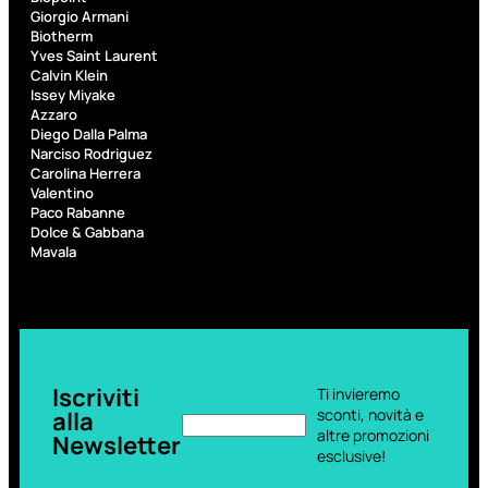
PROMO
Giorgio Armani
Biotherm
Yves Saint Laurent
Calvin Klein
Issey Miyake
Azzaro
Diego Dalla Palma
Narciso Rodriguez
Carolina Herrera
Fragranze
Valentino
Nature
Paco Rabanne
Donna
Dolce & Gabbana
Mavala
L
L’
Erboristica
ERBORISTICA
ACQUA
SPR
Valutato
0
su
Iscriviti
Ti invieremo
5
sconti, novità e
alla
(0)
altre promozioni
Newsletter
esclusive!
9,10
€