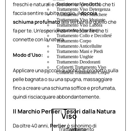
freschi e naturali e desideri un prodotto che ti
Trattamento Viso Occhi
Trattamento Viso Detergenza
faccia sentire subito meglio, il
doccia
Trattamento Viso Maschere
Trattamento Viso Idratante
schiuma profumato
alla Verbena è quello che
Trattamento Viso Labbra
fa per te. Un’esperienza rinfrescante che ti
Trattamento Viso Sieri
Trattamento Collo e Decolleté
connette con la natura.
Trattamento Corpo
Trattamento Anticellulite
Trattamento Mani e Piedi
Modo d’Uso:
Trattamento Unghie
Trattamento Deodoranti
Cofanetti Trattamento Viso
Applicare una piccola quantità di prodotto sulla
Cofanetti Trattamento Corpo
pelle bagnata o su una spugna, massaggiare
fino a creare una schiuma soffice e profumata,
quindi risciacquare abbondantemente.
Il Marchio Perlier: Tesori dalla Natura
Viso
Da oltre 40 anni,
Perlier
è sinonimo di
Trattamento
Trattamento