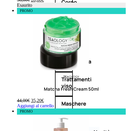
Corpo
Esaurito
PROMO
Mani
Bagno
Detergenza
Trattamenti
viso
Matcha Fresh Cream 50ml
44,00
€
35,20
€
Maschere
Aggiungi al carrello
nature
PROMO