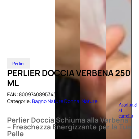
Perlier
PERLIER DOCCIA VERBENA 250
ML
EAN:
8009740895343
Categorie:
Bagno Nature Donna
,
Nature
Aggiungi
al
carrello
Perlier Doccia Schiuma alla Verbena
– Freschezza Energizzante per la Tua
Pelle