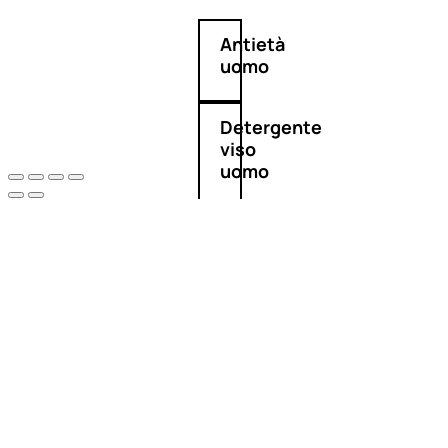
Antietà
uomo
Detergente
viso
uomo
Docciaschiuma
uomo
Shampoo
uomo
Dopobarba