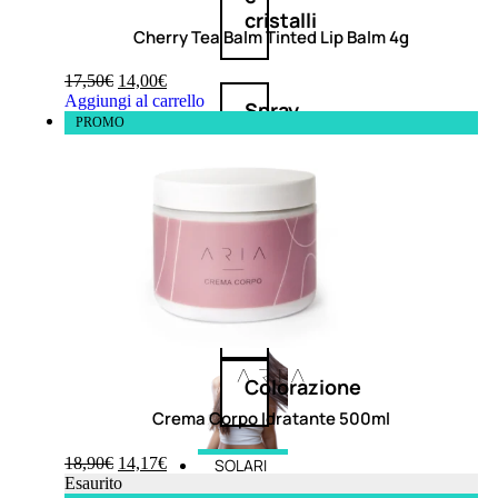
cristalli
Cherry Tea Balm Tinted Lip Balm 4g
17,50
€
14,00
€
Aggiungi al carrello
Spray
PROMO
Cera
e
crema
Gel
capelli
Colorazione
Crema Corpo Idratante 500ml
18,90
€
14,17
€
SOLARI
Esaurito