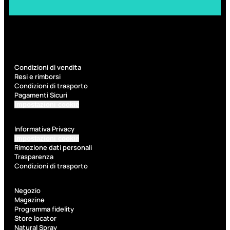
6,83
€
ESAURITO
Condizioni di vendita
Resi e rimborsi
Condizioni di trasporto
Pagamenti Sicuri
Impostazioni cookie
Informativa Privacy
Impostazioni cookie
ACCESSORI
Rimozione dati personali
Trasparenza
Pennelli Viso
Condizioni di trasporto
Pennelli Occhi
Pennelli Labbra
Accessori Make Up
Negozio
Accessori Occhi
Magazine
Ciglia Finte
Programma fidelity
Pinzette
Store locator
Temperamatite
Natural Spray