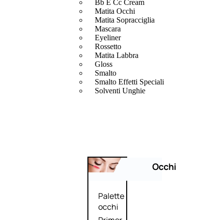
Bb E Cc Cream
Matita Occhi
Matita Sopracciglia
Mascara
Eyeliner
Rossetto
Matita Labbra
Gloss
Smalto
Smalto Effetti Speciali
Solventi Unghie
Occhi
Palette
occhi