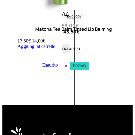
0
su
5
(0)
58,00
€
Matcha Tea Balm Tinted Lip Balm 4g
43,50
€
17,50
€
14,00
€
Aggiungi al carrello
ESAURITO
Esaurito
PROMO
Fragranze
Nature
Donna