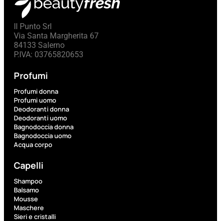
L’OCCITANE
EDT
Il Punto Srl
VERBENA
Via Santa Margherita 67
E
84133 Salerno
Valutato
P.IVA: 03765820653
0
su
5
Profumi
(0)
Profumi donna
58,00
€
Profumi uomo
43,50
€
Deodoranti donna
Deodoranti uomo
Bagnodoccia donna
Bagnodoccia uomo
ESAURITO
Acqua corpo
Aggiungi
Capelli
PROMO
al
Shampoo
carrello
Balsamo
Mousse
Maschere
Sieri e cristalli