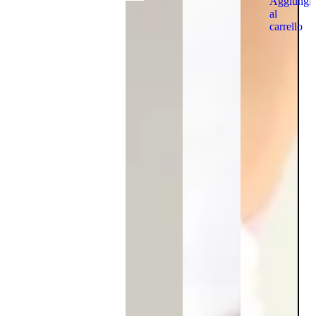
Aggiungi
al
carrello