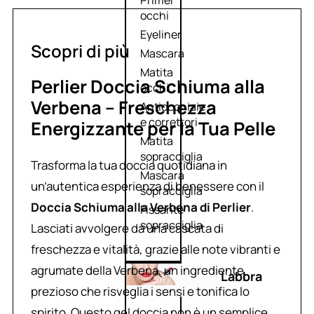
Primer
occhi
Eyeliner
Scopri di più
Mascara
Matita
Perlier Doccia Schiuma alla
occhi
Verbena – Freschezza
Antiocchiaie
e correttori
Energizzante per la Tua Pelle
Matita
sopracciglia
Trasforma la tua doccia quotidiana in
Mascara
un’autentica esperienza di benessere con il
sopracciglia
Doccia Schiuma alla Verbena di Perlier
.
Fissante
sopracciglia
Lasciati avvolgere da una cascata di
freschezza e vitalità, grazie alle note vibranti e
agrumate della Verbena, un ingrediente
Labbra
prezioso che risveglia i sensi e tonifica lo
spirito. Questo gel doccia non è un semplice