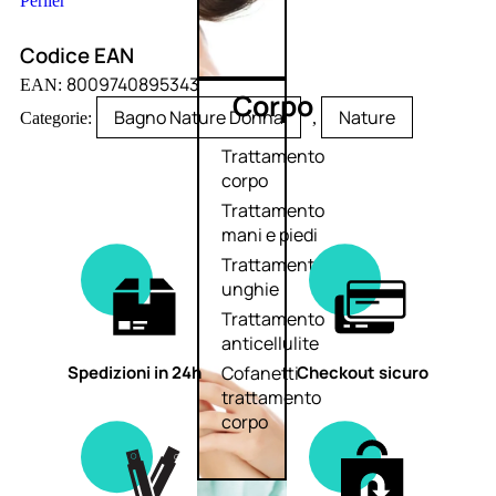
Perlier
Codice EAN
8009740895343
EAN:
Corpo
Bagno Nature Donna
Nature
Categorie:
,
Trattamento
corpo
Trattamento
mani e piedi
Trattamento
unghie
Trattamento
anticellulite
Spedizioni in 24h
Checkout sicuro
Cofanetti
trattamento
corpo