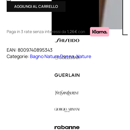
AGGIUNGI AL CARRELLO
Paga in 3 rate senza interessi
da
1,26€
con
EAN:
8009740895343
Categorie:
Bagno Nature Donna
,
Nature