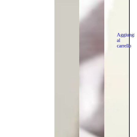
Aggiungi
al
carrello