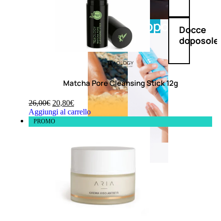
Doposole
Docce
doposole
Matcha Pore Cleansing Stick 12g
26,00
€
20,80
€
Aggiungi al carrello
PROMO
NATURALI