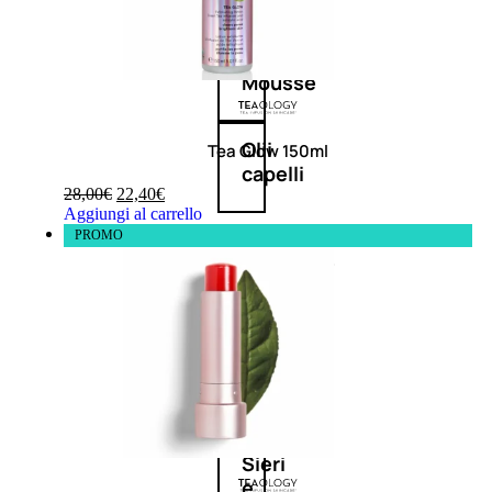
Balsamo
Mousse
Olii
Tea Glow 150ml
capelli
28,00
€
22,40
€
Aggiungi al carrello
PROMO
Maschere
Lozioni
Fiale
Sieri
e