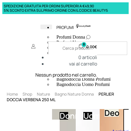
SPEDIZIONE GRATUITA PER ORDINI SUPERIORI A €49,90
5% SCONTO EXTRA SUL PRIMO ORDINE CON IL CODICE BEAUTY5
PROFUMI
Profumi Donna
Profumi Uomo
0
0,00
€
Deodoranti Donna
Deodoranti Uomo
0
articoli
Corpo Donna
vai al carrello
Corpo Uomo
Profumi Capelli
Creme Mani
Nessun prodotto nel carrello.
Bagnodoccia Donna Profumi
Bagnodoccia Uomo Profumi
Home
Shop
Nature
Bagno Nature Donna
PERLIER
DOCCIA VERBENA 250 ML
Deo
Donna
Uomo