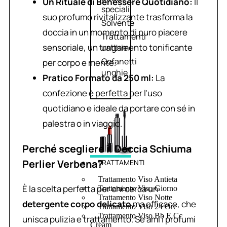
Un Rituale di Benessere Quotidiano:
Il
speciali
suo profumo rivitalizzante trasforma la
Solvente
doccia in un momento di puro piacere
Trattamenti
sensoriale, un trattamento tonificante
unghie
Cofanetti
per corpo e mente.
unghie
Pratico Formato da 250 ml:
La
confezione è perfetta per l’uso
quotidiano e ideale da portare con sé in
palestra o in viaggio.
Perché scegliere il Doccia Schiuma
Perlier Verbena?
TRATTAMENTI
Trattamento Viso Antieta
È la scelta perfetta per chi cerca un
Trattamento Viso Giorno
Trattamento Viso Notte
detergente corpo delicato
ma efficace, che
Trattamento Viso 24 Ore
Trattamento Viso Bb E Cc
unisca pulizia e trattamento. Se ami i profumi
Cream