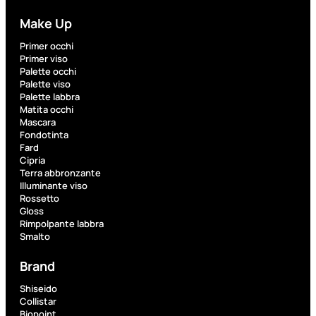
Make Up
Fragranze
Primer occhi
Nature
Primer viso
Donna
Palette occhi
Palette viso
Palette labbra
L’OCCITANE
Matita occhi
EDT
Mascara
VERBENA
Fondotinta
1
Fard
Valutato
Cipria
0
su
Terra abbronzante
5
Illuminante viso
(0)
Rossetto
Gloss
56,00
€
Rimpolpante labbra
42,00
€
Smalto
Brand
AGGIUNGI
AL
Shiseido
CARRELLO
Collistar
Biopoint
Esaurito