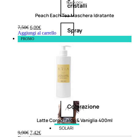
cristalli
Peach Each Tea Maschera Idratante
7,50
€
6,00
€
Spray
Aggiungi al carrello
PROMO
Cera
e
crema
Gel
capelli
Colorazione
Latte Corpo Talco & Vaniglia 400ml
SOLARI
9,90
€
7,42
€