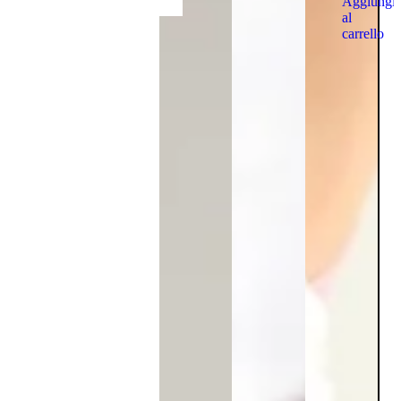
Aggiungi
al
carrello