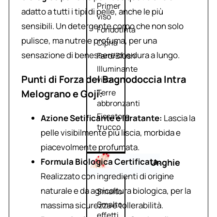
Primer
adatto a tutti i tipi di pelle, anche le più
viso
sensibili. Un detergente corpo che non solo
Fondotinta
pulisce, ma nutre e profuma, per una
Cipria
sensazione di benessere che dura a lungo.
Fard/Blush
Illuminante
Punti di Forza del Bagnodoccia Intra
viso
Melograno e Goji:
Terre
abbronzanti
Fissatore
Azione Setificante e Idratante:
Lascia la
trucco
pelle visibilmente più liscia, morbida e
piacevolmente profumata.
Formula Biologica Certificata:
Unghie
Realizzato con ingredienti di origine
naturale e da agricoltura biologica, per la
Smalto
Smalto
massima sicurezza e tollerabilità.
effetti