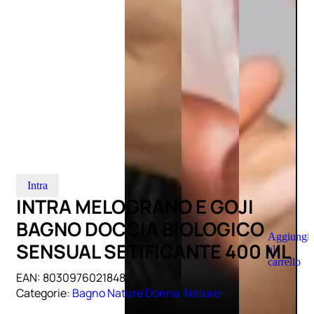
Intra
INTRA MELOGRANO E GOJI
BAGNO DOCCIA BIOLOGICO
Aggiungi
SENSUAL SETIFICANTE 400 ML
al
carrello
EAN:
8030976021848
Categorie:
Bagno Nature Donna
,
Nature