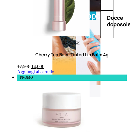
Doposole
Docce
doposole
Cherry Tea Balm Tinted Lip Balm 4g
17,50
€
14,00
€
Aggiungi al carrello
PROMO
NATURALI