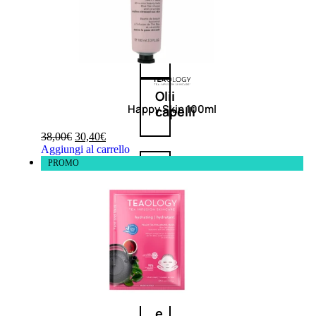
Balsamo
Mousse
Olii
Happy Skin 100ml
capelli
38,00
€
30,40
€
Aggiungi al carrello
PROMO
Maschere
Lozioni
Fiale
Sieri
e