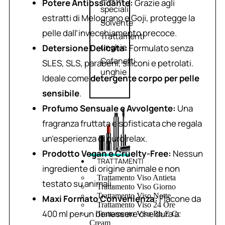
Potere Antiossidante:
Grazie agli
speciali
estratti di Melograno e Goji, protegge la
Solvente
pelle dall’invecchiamento precoce.
Trattamenti
unghie
Detersione Delicata:
Formulato senza
Cofanetti
SLES, SLS, parabeni, siliconi e petrolati.
unghie
Ideale come
detergente corpo per pelle
sensibile
.
Profumo Sensuale e Avvolgente:
Una
fragranza fruttata e sofisticata che regala
un’esperienza di puro relax.
Prodotto Vegan e Cruelty-Free:
Nessun
TRATTAMENTI
ingrediente di origine animale e non
Trattamento Viso Antieta
testato su animali.
Trattamento Viso Giorno
Trattamento Viso Notte
Maxi Formato Convenienza:
Flacone da
Trattamento Viso 24 Ore
400 ml per un benessere che dura a
Trattamento Viso Bb E Cc
Cream