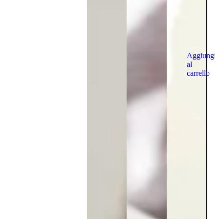
Aggiungi
al
carrello