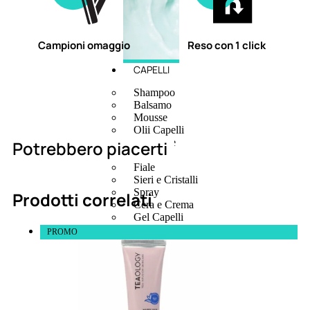
Campioni omaggio
Reso con 1 click
CAPELLI
Shampoo
Balsamo
Mousse
Olii Capelli
Maschere
Potrebbero piacerti
Lozioni
Fiale
Sieri e Cristalli
Spray
Prodotti correlati
Cera e Crema
Gel Capelli
Colorazione
PROMO
Shampoo