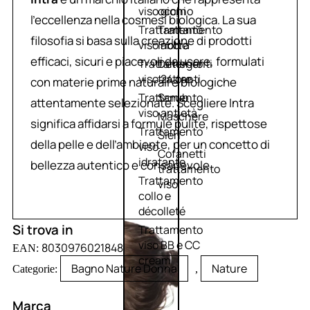
viso giorno
occhi
l’eccellenza nella cosmesi biologica. La sua
Trattamento
Trattamento
filosofia si basa sulla creazione di prodotti
viso notte
labbra
efficaci, sicuri e piacevoli da usare, formulati
Trattamento
Detergenti
viso 24 ore
trattanti
con materie prime naturali e biologiche
Trattamento
Scrub
attentamente selezionate. Scegliere Intra
viso antietà
Maschere
significa affidarsi a formule pulite, rispettose
Trattamento
Sieri
della pelle e dell’ambiente, per un concetto di
viso
Cofanetti
idratante
bellezza autentico e consapevole.
trattamento
Trattamento
viso
collo e
décolleté
Si trova in
Trattamento
viso BB e CC
8030976021848
EAN:
cream
Bagno Nature Donna
Nature
Categorie:
,
Marca