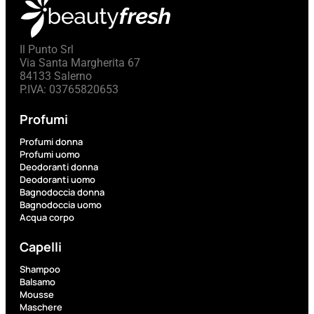
L’OCCITANE
EDT
VERBENA
Il Punto Srl
E
Via Santa Margherita 67
Valutato
84133 Salerno
0
su
P.IVA: 03765820653
5
(0)
Profumi
58,00
€
Profumi donna
43,50
€
Profumi uomo
Deodoranti donna
Deodoranti uomo
Bagnodoccia donna
ESAURITO
Bagnodoccia uomo
Acqua corpo
Aggiungi
PROMO
Capelli
al
carrello
Shampoo
Balsamo
Mousse
Maschere