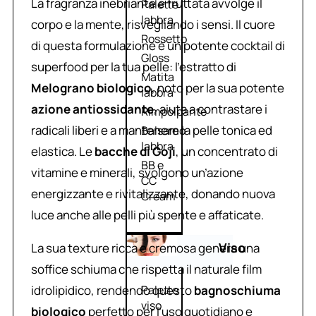
La fragranza inebriante e fruttata avvolge il
Palette
labbra
corpo e la mente, risvegliando i sensi. Il cuore
Rossetto
di questa formulazione è un potente cocktail di
Gloss
superfood per la tua pelle: l’estratto di
Matita
Melograno biologico
, noto per la sua potente
labbra
azione antiossidante
, aiuta a contrastare i
Rimpolpante
radicali liberi e a mantenere la pelle tonica ed
Balsamo
labbra
elastica. Le
bacche di Goji
, un concentrato di
BB e
vitamine e minerali, svolgono un’azione
CC
energizzante e rivitalizzante, donando nuova
Cream
luce anche alle pelli più spente e affaticate.
Viso
La sua texture ricca e cremosa genera una
soffice schiuma che rispetta il naturale film
idrolipidico, rendendo questo
bagnoschiuma
Palette
viso
biologico
perfetto per l’uso quotidiano e