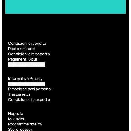
6,83
€
ESAURITO
Condizioni di vendita
Resi e rimborsi
Condizioni di trasporto
Pagamenti Sicuri
Impostazioni cookie
Informativa Privacy
ACCESSORI
Impostazioni cookie
Rimozione dati personali
Pennelli Viso
Trasparenza
Pennelli Occhi
Condizioni di trasporto
Pennelli Labbra
Accessori Make Up
Accessori Occhi
Negozio
Ciglia Finte
Magazine
Pinzette
Programma fidelity
Temperamatite
Store locator