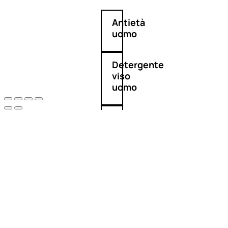
Antietà
uomo
Detergente
viso
uomo
Docciaschiuma
uomo
Shampoo
uomo
Dopobarba