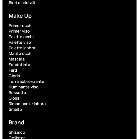
Sieri e cristalli
Make Up
Fragranze
Nature
Primer occhi
Donna
Primer viso
Palette occhi
Palette viso
L’OCCITANE
Palette labbra
EDT
Matita occhi
VERBENA
Mascara
1
Fondotinta
Valutato
Fard
0
su
Cipria
5
Terra abbronzante
(0)
Illuminante viso
Rossetto
56,00
€
Gloss
42,00
€
Rimpolpante labbra
Smalto
Brand
AGGIUNGI
AL
CARRELLO
Shiseido
Collistar
Esaurito