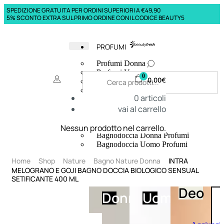
SPEDIZIONE GRATUITA PER ORDINI SUPERIORI A €49,90
5% SCONTO EXTRA SUL PRIMO ORDINE CON IL CODICE BEAUTY5
PROFUMI
Profumi Donna
Profumi Uomo
0
0,00
€
Deodoranti Donna
Deodoranti Uomo
0
articoli
Corpo Donna
vai al carrello
Corpo Uomo
Profumi Capelli
Creme Mani
Nessun prodotto nel carrello.
Bagnodoccia Donna Profumi
Bagnodoccia Uomo Profumi
Home
Shop
Nature
Bagno Nature Donna
INTRA
MELOGRANO E GOJI BAGNO DOCCIA BIOLOGICO SENSUAL
SETIFICANTE 400 ML
Deo
Donna
Uomo