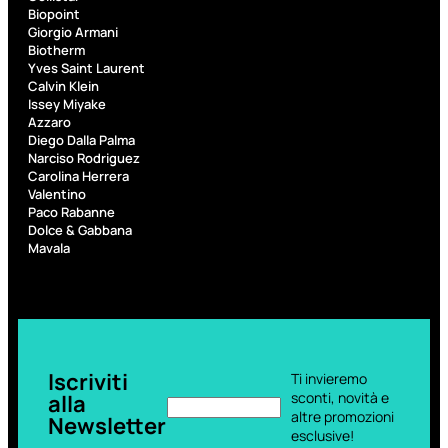
PROMO
Biopoint
Giorgio Armani
Biotherm
Yves Saint Laurent
Calvin Klein
Issey Miyake
Azzaro
Diego Dalla Palma
Narciso Rodriguez
Fragranze
Carolina Herrera
Nature
Valentino
Paco Rabanne
Donna
Dolce & Gabbana
L
Mavala
L’
Erboristica
ERBORISTICA
ACQUA
SPR
Valutato
0
su
5
Iscriviti
Ti invieremo
(0)
sconti, novità e
alla
altre promozioni
Newsletter
9,10
€
esclusive!