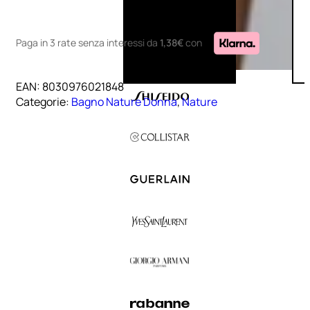
Paga in 3 rate senza interessi
da
1,38€
con
EAN:
8030976021848
Categorie:
Bagno Nature Donna
,
Nature