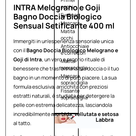
Primer
INTRA Melograno e Goji
occhi
Bagno Doccia Biologico
Eyeliner
Mascara
Sensual Setificante 400 ml
Matita
occhi
Immergiti in un’esperienza sensoriale unica
Antiocchiaie
con il
Bagno Doccia Biologico Melograno e
e correttori
Goji di Intra
, un vero e proprio rituale di
Matita
sopracciglia
benessere che trasforma la tua doccia o il tuo
Mascara
bagno in un momento di puro piacere. La sua
sopracciglia
formula esclusiva, arricchita con preziosi
Fissante
estratti naturali, è studiata per detergere la
sopracciglia
pelle con estrema delicatezza, lasciandola
incredibilmente
morbida, vellutata e setosa
Labbra
al tatto.