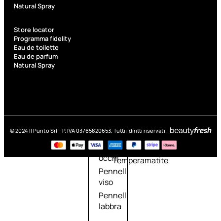
Kit Pennelli
Natural Spray
Store locator
Programma fidelity
Eau de toilette
Eau de parfum
Natural Spray
Accessori
Accessori
Kit
make up
pennelli
Accessori
Ciglia
© 2024 Il Punto Srl – P. IVA 03765820653. Tutti i diritti riservati.
occhi
finte
Pennelli
Pinzette
occhi
Temperamatite
Pennelli
viso
Pennelli
labbra