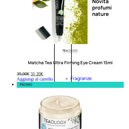
Novità
profumi
nature
Esaurito
PROMO
Matcha Tea Ultra Firming Eye Cream 15ml
39,00
€
31,20
€
Fragranze
Aggiungi al carrello
Nature
PROMO
Donna
L’OCCITANE
EDT
FIORI
DI
Valutato