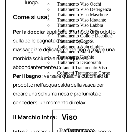
lungo.
Trattamento Viso Occhi
Trattamento Viso Detergenza
Trattamento Viso Maschere
Come si usa:
Trattamento Viso Idratante
Trattamento Viso Labbra
Trattamento Viso Sieri
Per la doccia:
applicare una noce di prodotto
Trattamento Collo e Decolleté
sulla pelle bagnata o su una spugna,
Trattamento Corpo
Trattamento Anticellulite
massaggiare delicatamente fino a creare una
Trattamento Mani e Piedi
Trattamento Unghie
morbida schiuma e risciacquare
Trattamento Deodoranti
abbondantemente.
Cofanetti Trattamento Viso
Cofanetti Trattamento Corpo
Per il bagno:
versare qualche cucchiaio di
prodotto nell’acqua calda della vasca per
creare una schiuma ricca e profumata e
concedersi un momento di relax.
Viso
Il Marchio Intra:
Trattamento
Trattamento
Intra
è un marchio italiano che rappresenta