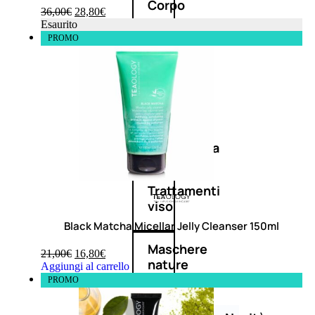
Corpo
36,00
€
28,80
€
Esaurito
PROMO
Mani
Bagno
Detergenza
Trattamenti
viso
Black Matcha Micellar Jelly Cleanser 150ml
Maschere
21,00
€
16,80
€
nature
Aggiungi al carrello
PROMO