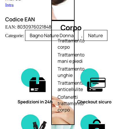
Intra
Codice EAN
Corpo
8030976021848
EAN:
Bagno Nature Donna
Nature
Categorie:
,
Trattamento
corpo
Trattamento
mani e piedi
Trattamento
unghie
Trattamento
anticellulite
Cofanetti
Spedizioni in 24h
Checkout sicuro
trattamento
corpo