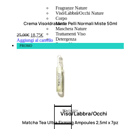
Fragranze Nature
Viso/Labbra/Occhi Nature
Corpo
Crema Viso Idratante Pelli Normali Miste 50ml
Mani
Maschera Nature
Trattamenti Viso
25,00
€
18,75
€
Detergenza
Aggiungi al carrello
Bagno Nature
PROMO
Deodoranti
Profumi
nature
Viso/Labbra/Occhi
Matcha Tea Ultra Firming Ampoules 2,5ml x 7pz