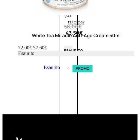
0
su
5
(0)
58,00
€
43,50
€
White Tea Miracle Anti-Age Cream 50ml
72,00
€
57,60
€
ESAURITO
Esaurito
Esaurito
PROMO
Fragranze
Nature
Donna