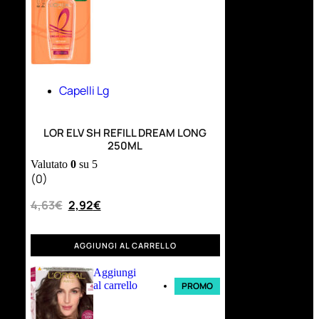
Capelli Lg
LOR ELV SH REFILL DREAM LONG
250ML
Valutato
0
su 5
(0)
4,63
€
2,92
€
AGGIUNGI AL CARRELLO
Aggiungi
al carrello
PROMO