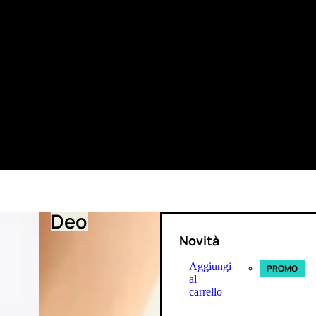
Deo
Novità
Aggiungi
PROMO
al
carrello