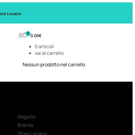
ore Locator
0
0,00
€
0
articoli
vai al carrello
Nessun prodotto nel carrello.
Negozio
Brands
Store Locator