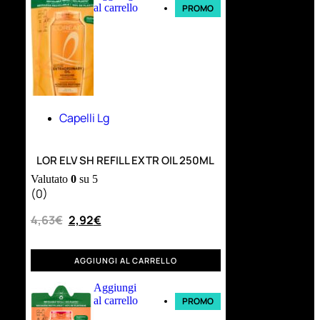
al carrello
PROMO
Capelli Lg
LOR ELV SH REFILL EXTR OIL 250ML
Valutato
0
su 5
(0)
4,63
€
2,92
€
AGGIUNGI AL CARRELLO
Aggiungi
al carrello
PROMO