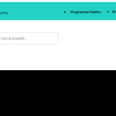
St
Programma Fidelity
AUTY5