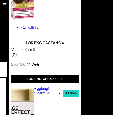
Capelli Lg
LOR EXC CASTANO 4
Valutato
0
su 5
(0)
23,49
€
11,74
€
AGGIUNGI AL CARRELLO
Aggiungi
al carrello
PROMO