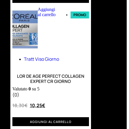
Aggiungi
al carrello
PROMO
Tratt Viso Giorno
LOR DE AGE PERFECT COLLAGEN
EXPERT CR GIORNO
Valutato
0
su 5
(0)
18,30
€
10,25
€
AGGIUNGI AL CARRELLO