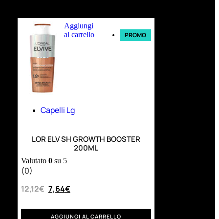
Ultimi arrivi
Aggiungi
al carrello
PROMO
Capelli Lg
LOR ELV SH GROWTH BOOSTER
200ML
Valutato
0
su 5
(0)
12,12
€
7,64
€
AGGIUNGI AL CARRELLO