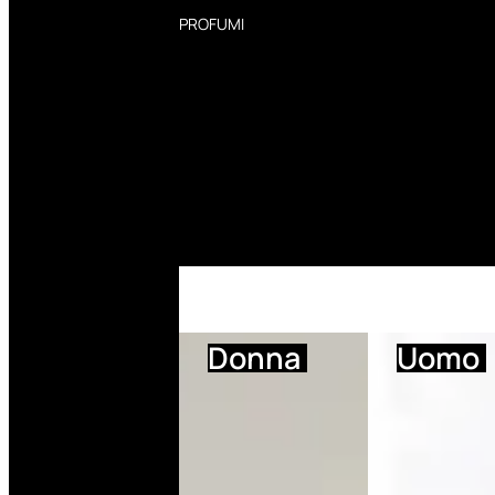
PROFUMI
Profumi Donna
Profumi Uomo
Deodoranti Donna
Deodoranti Uomo
Corpo Donna
Corpo Uomo
Profumi Capelli
Creme Mani
Bagnodoccia Donna Profumi
Bagnodoccia Uomo Profumi
Donna
Uomo