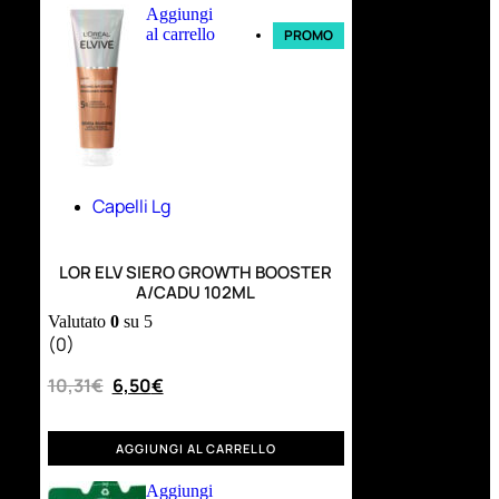
Aggiungi
al carrello
PROMO
Capelli Lg
LOR ELV SIERO GROWTH BOOSTER
A/CADU 102ML
Valutato
0
su 5
(0)
10,31
€
6,50
€
AGGIUNGI AL CARRELLO
Aggiungi