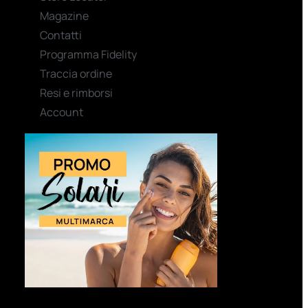
Magazine
Contatti
Programma Fidelity
Traccia ordine
Resi e rimborsi
Account