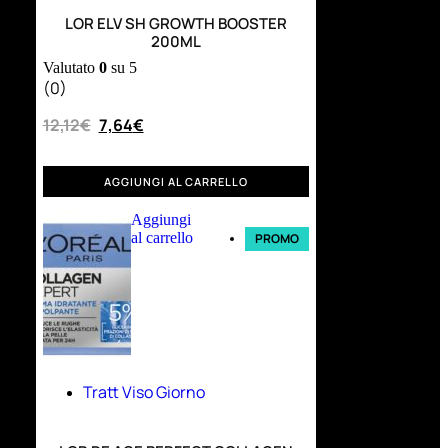
LOR ELV SH GROWTH BOOSTER
200ML
Valutato
0
su 5
(0)
12,12
€
7,64
€
AGGIUNGI AL CARRELLO
Aggiungi
al carrello
PROMO
Tratt Viso Giorno