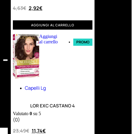
4,63
€
2,92
€
AGGIUNGI AL CARRELLO
Aggiungi
al carrello
PROMO
Capelli Lg
LOR EXC CASTANO 4
Valutato
0
su 5
(0)
23,49
€
11,74
€