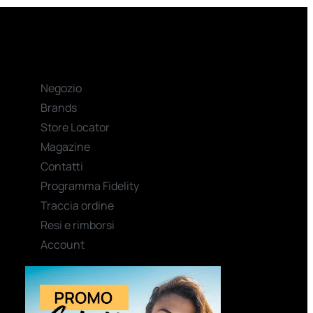
Negozio
Brands
Store Locator
Magazine
Contatti
Programma Fidelity
Traccia ordine
Resi e rimborsi
Account