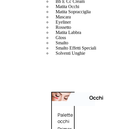
Bb E Cc Cream
Matita Occhi
Matita Sopracciglia
Mascara
Eyeliner
Rossetto
Matita Labbra
Gloss
Smalto
Smalto Effetti Speciali
Solventi Unghie
Occhi
Palette
occhi