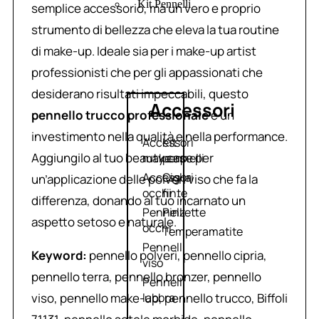
Kit Pennelli
semplice accessorio, ma un vero e proprio
strumento di bellezza che eleva la tua routine
di make-up. Ideale sia per i make-up artist
professionisti che per gli appassionati che
desiderano risultati impeccabili, questo
Accessori
pennello trucco professionale
è un
investimento nella qualità e nella performance.
Accessori
Kit
Aggiungilo al tuo beauty case per
make up
pennelli
Accessori
Ciglia
un’applicazione delle polveri viso che fa la
occhi
finte
differenza, donando al tuo incarnato un
Pennelli
Pinzette
aspetto setoso e naturale.
occhi
Temperamatite
Pennelli
Keyword:
pennello polveri, pennello cipria,
viso
pennello terra, pennello bronzer, pennello
Pennelli
viso, pennello make-up, pennello trucco, Biffoli
labbra