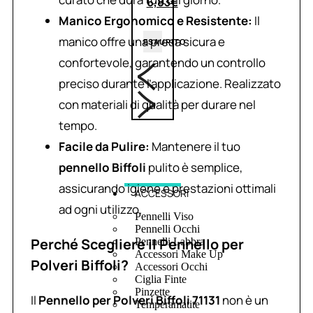
6,83
€
Manico Ergonomico e Resistente:
Il
manico offre una presa sicura e
ESAURITO
confortevole, garantendo un controllo
preciso durante l’applicazione. Realizzato
con materiali di qualità per durare nel
tempo.
Facile da Pulire:
Mantenere il tuo
pennello Biffoli
pulito è semplice,
assicurando igiene e prestazioni ottimali
ACCESSORI
ad ogni utilizzo.
Pennelli Viso
Pennelli Occhi
Perché Scegliere il Pennello per
Pennelli Labbra
Accessori Make Up
Polveri Biffoli?
Accessori Occhi
Ciglia Finte
Pinzette
Il
Pennello per Polveri Biffoli 71131
non è un
Temperamatite