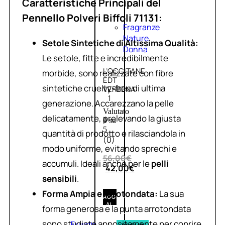
Caratteristiche Principali del
Pennello Polveri Biffoli 71131:
Fragranze
Nature
Setole Sintetiche di Altissima Qualità:
Donna
Le setole, fitte e incredibilmente
L’OCCITANE
morbide, sono realizzate con fibre
EDT
sintetiche cruelty-free di ultima
VERBENA
1
generazione. Accarezzano la pelle
Valutato
delicatamente, prelevando la giusta
0
su
5
quantità di prodotto e rilasciandola in
(0)
modo uniforme, evitando sprechi e
56,00
€
accumuli. Ideali anche per le
pelli
42,00
€
sensibili
.
Forma Ampia e Arrotondata:
La sua
AGGIUNGI
AL
forma generosa e la punta arrotondata
CARRELLO
sono studiate appositamente per coprire
Esaurito