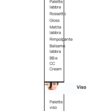
Palette
labbra
Rossetto
Gloss
Matita
labbra
Rimpolpante
Balsamo
labbra
BB e
CC
Cream
Viso
Palette
viso