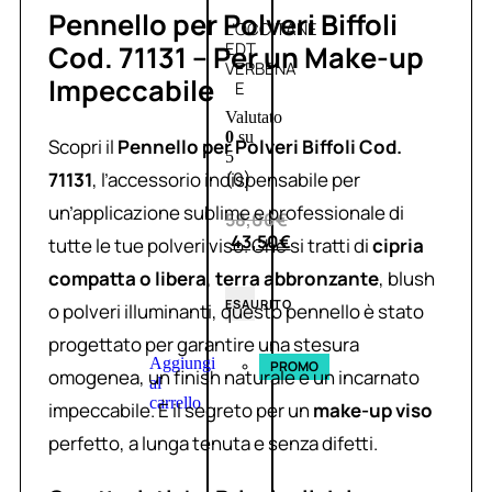
Pennello per Polveri Biffoli
L’OCCITANE
EDT
Cod. 71131 – Per un Make-up
VERBENA
Impeccabile
E
Valutato
0
su
Scopri il
Pennello per Polveri Biffoli Cod.
5
71131
, l’accessorio indispensabile per
(0)
un’applicazione sublime e professionale di
58,00
€
43,50
€
tutte le tue polveri viso. Che si tratti di
cipria
compatta o libera
,
terra abbronzante
, blush
ESAURITO
o polveri illuminanti, questo pennello è stato
progettato per garantire una stesura
Aggiungi
PROMO
omogenea, un finish naturale e un incarnato
al
carrello
impeccabile. È il segreto per un
make-up viso
perfetto, a lunga tenuta e senza difetti.