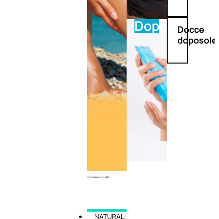
Doposole
Docce
doposole
NATURALI