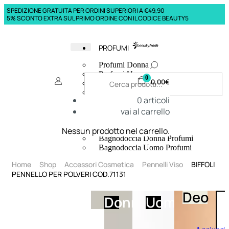
SPEDIZIONE GRATUITA PER ORDINI SUPERIORI A €49,90
5% SCONTO EXTRA SUL PRIMO ORDINE CON IL CODICE BEAUTY5
PROFUMI
Profumi Donna
Profumi Uomo
0
0,00
€
Deodoranti Donna
Deodoranti Uomo
0
articoli
Corpo Donna
vai al carrello
Corpo Uomo
Profumi Capelli
Creme Mani
Nessun prodotto nel carrello.
Bagnodoccia Donna Profumi
Bagnodoccia Uomo Profumi
Home
Shop
Accessori Cosmetica
Pennelli Viso
BIFFOLI
PENNELLO PER POLVERI COD.71131
Deo
Donna
Uomo