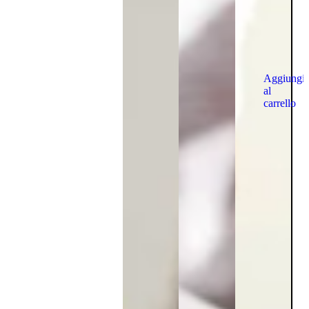
Aggiungi
al
carrello