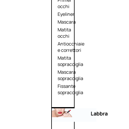
Primer
occhi
Eyeliner
Mascara
Matita
occhi
Antiocchiaie
e correttori
Matita
sopracciglia
Mascara
sopracciglia
Fissante
sopracciglia
Labbra