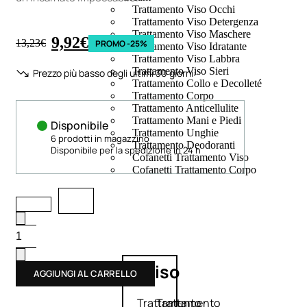
Trattamento Viso Occhi
Trattamento Viso Detergenza
Trattamento Viso Maschere
9,92
€
13,23
€
PROMO -25%
Trattamento Viso Idratante
Trattamento Viso Labbra
Trattamento Viso Sieri
Prezzo più basso degli ultimi 30 giorni:
Trattamento Collo e Decolleté
Trattamento Corpo
Trattamento Anticellulite
Trattamento Mani e Piedi
Disponibile
Trattamento Unghie
6 prodotti in magazzino
Trattamento Deodoranti
Disponibile per la spedizione in 24 h
Cofanetti Trattamento Viso
Cofanetti Trattamento Corpo
Viso
AGGIUNGI AL CARRELLO
Trattamento
Trattamento