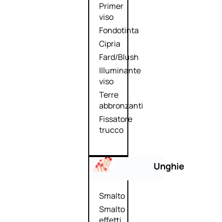
Primer
viso
Fondotinta
Cipria
Fard/Blush
Illuminante
viso
Terre
abbronzanti
Fissatore
trucco
Unghie
Smalto
Smalto
effetti