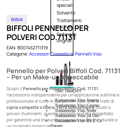
speciali
Solvente
Biffoli
Trattamenti
BIFFOLI PENNELLO PER
unghie
Cofanetti
POLVERI COD.71131
unghie
EAN:
8007452711319
Categorie:
Accessori Cosmetica
,
Pennelli Viso
Pennello per Polveri Biffoli Cod. 71131
– Per un Make-up Impeccabile
Scopri il
Pennello per Polveri Biffoli Cod. 71131
,
TRATTAMENTI
l’accessorio indispensabile per un’applicazione sublime e
Trattamento Viso Antieta
professionale di tutte le tue polveri viso. Che si tratti di
Trattamento Viso Giorno
cipria compatta o libera
,
terra abbronzante
, blush o
Trattamento Viso Notte
polveri illuminanti, questo pennello è stato progettato
Trattamento Viso 24 Ore
per garantire una stesura omogenea, un finish naturale e
Trattamento Viso Bb E Cc
un incarnato impeccabile.
Cream