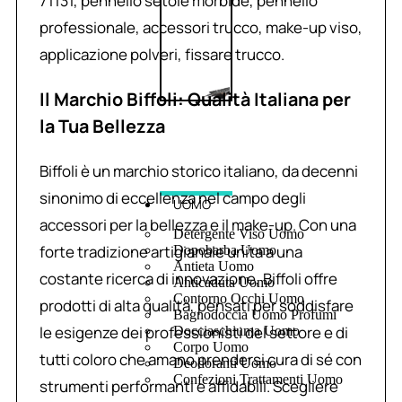
71131, pennello setole morbide, pennello
professionale, accessori trucco, make-up viso,
applicazione polveri, fissare trucco.
Il Marchio Biffoli: Qualità Italiana per
la Tua Bellezza
Biffoli è un marchio storico italiano, da decenni
sinonimo di eccellenza nel campo degli
UOMO
accessori per la bellezza e il make-up. Con una
Detergente Viso Uomo
forte tradizione artigianale unita a una
Dopobarba Uomo
Antieta Uomo
costante ricerca di innovazione, Biffoli offre
Anticaduta Uomo
Contorno Occhi Uomo
prodotti di alta qualità, pensati per soddisfare
Bagnodoccia Uomo Profumi
le esigenze dei professionisti del settore e di
Docciaschiuma Uomo
Corpo Uomo
tutti coloro che amano prendersi cura di sé con
Deodoranti Uomo
Confezioni Trattamenti Uomo
strumenti performanti e affidabili. Scegliere