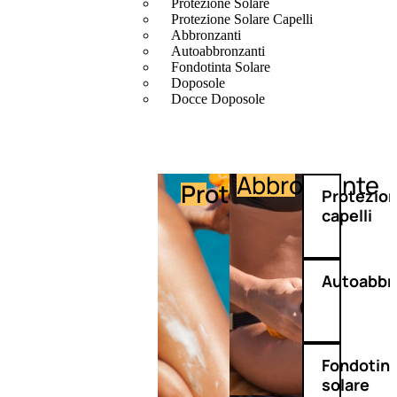
Protezione Solare
Protezione Solare Capelli
Abbronzanti
Autoabbronzanti
Fondotinta Solare
Doposole
Docce Doposole
Abbronzante
Protezione
Protezio
capelli
Autoabbr
Fondotin
solare