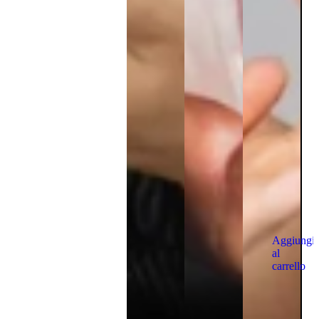
Aggiungi
al
carrello