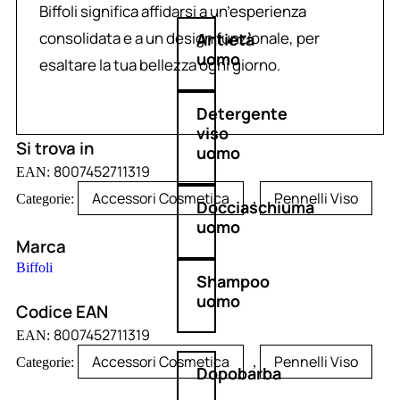
Biffoli significa affidarsi a un’esperienza
consolidata e a un design funzionale, per
Antietà
uomo
esaltare la tua bellezza ogni giorno.
Detergente
viso
Si trova in
uomo
8007452711319
EAN:
Accessori Cosmetica
Pennelli Viso
Categorie:
,
Docciaschiuma
uomo
Marca
Biffoli
Shampoo
uomo
Codice EAN
8007452711319
EAN:
Accessori Cosmetica
Pennelli Viso
Categorie:
,
Dopobarba