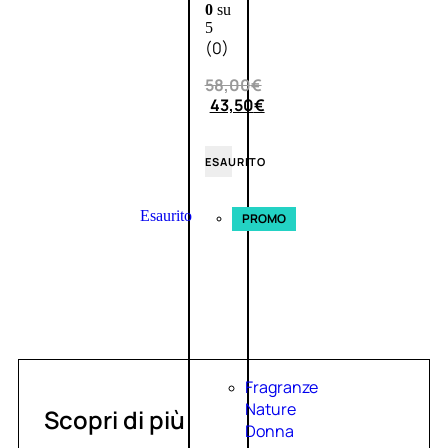
0
su
5
(0)
58,00
€
43,50
€
ESAURITO
Esaurito
PROMO
Fragranze
Nature
Scopri di più
Donna