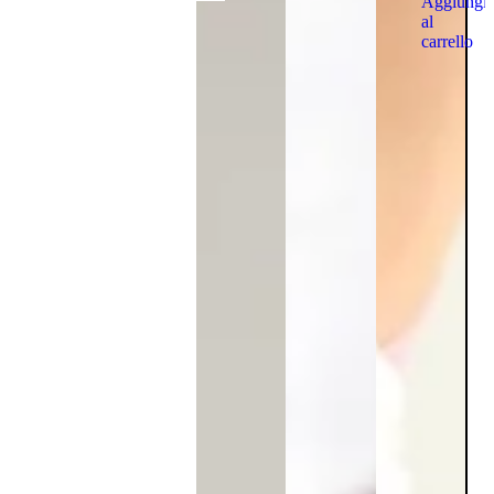
Aggiungi
al
carrello