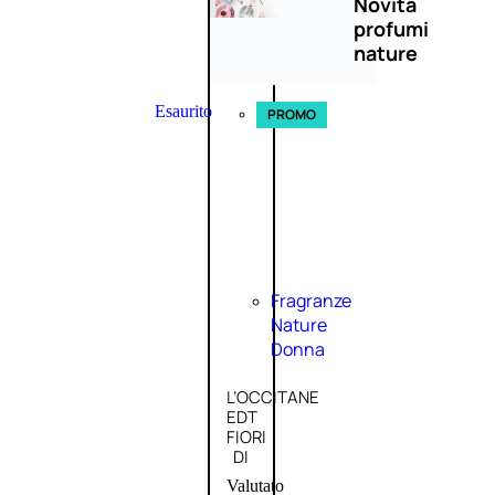
Novità
profumi
nature
Esaurito
PROMO
Fragranze
Nature
Donna
L’OCCITANE
EDT
FIORI
DI
Valutato