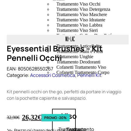
Trattamento Viso Occhi
Trattamento Viso Detergenza
Trattamento Viso Maschere
Trattamento Viso Idratante
Trattamento Viso Labbra
Trattamento Viso Sieri
Trattamento Collo e Decolleté
Trattamento Corpo
Eyessential Brushes – Kit
Trattamento Anticellulite
Trattamento Mani e Piedi
Pennelli Occhi
Trattamento Unghie
Trattamento Deodoranti
Cofanetti Trattamento Viso
EAN:
8050628550267
Cofanetti Trattamento Corpo
Categorie:
Accessori Cosmetica
,
Pennelli Kit
Kit pennelli occhi on the go, perfetti da portare in viaggio
con la pochette capiente e salvaspazio.
Viso
26,32
€
32,90
€
PROMO -20%
Trattamento
Trattamento
Prezzo più basso degli ultimi 30 giorni: