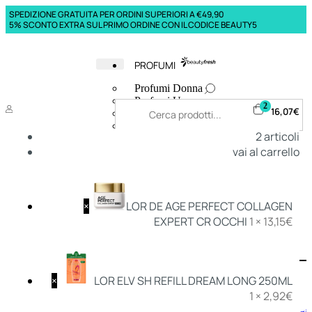
SPEDIZIONE GRATUITA PER ORDINI SUPERIORI A €49,90
5% SCONTO EXTRA SUL PRIMO ORDINE CON IL CODICE BEAUTY5
PROFUMI
Profumi Donna
Profumi Uomo
2
16,07
€
Deodoranti Donna
Deodoranti Uomo
2
articoli
Corpo Donna
vai al carrello
Corpo Uomo
Profumi Capelli
Creme Mani
Bagnodoccia Donna Profumi
Bagnodoccia Uomo Profumi
×
LOR DE AGE PERFECT COLLAGEN
EXPERT CR OCCHI
1 ×
13,15
€
Deo
Donna
Uomo
×
LOR ELV SH REFILL DREAM LONG 250ML
1 ×
2,92
€