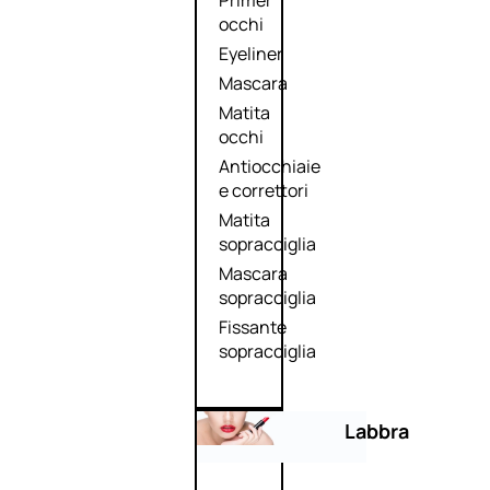
Primer
occhi
Eyeliner
Mascara
Matita
occhi
Antiocchiaie
e correttori
Matita
sopracciglia
Mascara
sopracciglia
Fissante
sopracciglia
Labbra