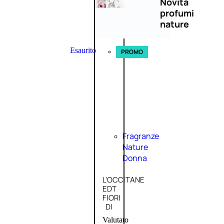
Novità
profumi
nature
Esaurito
PROMO
Fragranze
Nature
Donna
L’OCCITANE
EDT
FIORI
DI
Valutato