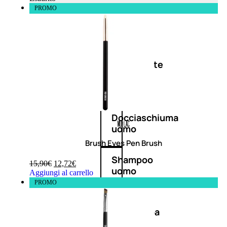
PROMO
Antietà
uomo
Detergente
viso
uomo
Docciaschiuma
uomo
Brush Eyes Pen Brush
Shampoo
15,90
€
12,72
€
uomo
Aggiungi al carrello
PROMO
Dopobarba