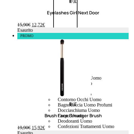
Eyelashes Girl Next Door
15,90
€
12,72
€
Esaurito
PROMO
UOMO
Detergente Viso Uomo
Dopobarba Uomo
Antieta Uomo
Anticaduta Uomo
Contorno Occhi Uomo
Bagnodoccia Uomo Profumi
Docciaschiuma Uomo
Brush Face Smudger Brush
Corpo Uomo
Deodoranti Uomo
Confezioni Trattamenti Uomo
19,90
€
15,92
€
Esaurito