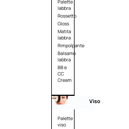
Palette
labbra
Rossetto
Gloss
Matita
labbra
Rimpolpante
Balsamo
labbra
BB e
CC
Cream
Viso
Palette
viso