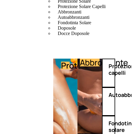
Protezione Solare
Protezione Solare Capelli
Abbronzanti
Autoabbronzanti
Fondotinta Solare
Doposole
Docce Doposole
Abbronzante
Protezione
Protezio
capelli
Autoabbr
Fondotin
solare