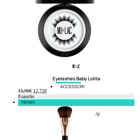
6,83
€
ESAURITO
Eyelashes Baby Lolita
ACCESSORI
15,90
€
12,72
€
Esaurito
Pennelli Viso
Pennelli Occhi
PROMO
Pennelli Labbra
Accessori Make Up
Accessori Occhi
Ciglia Finte
Pinzette
Temperamatite