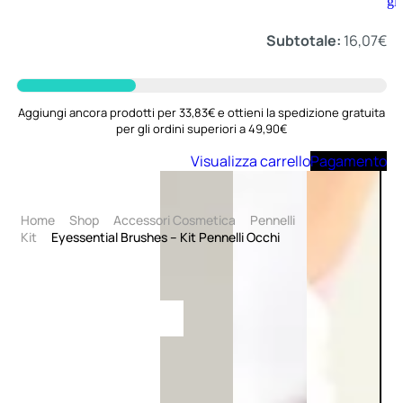
Aggiungi
al
carrello
Subtotale:
16,07
€
Aggiungi ancora prodotti per 33,83€ e ottieni la spedizione gratuita
per gli ordini superiori a 49,90€
Visualizza carrello
Pagamento
Home
Shop
Accessori Cosmetica
Pennelli
Kit
Eyessential Brushes – Kit Pennelli Occhi