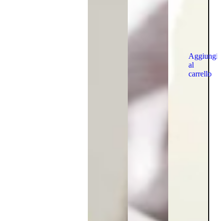
Aggiungi
al
carrello