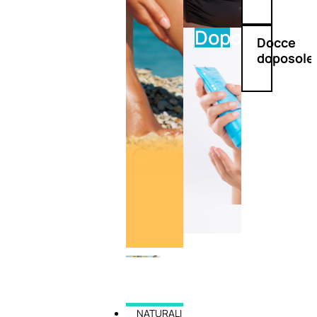
Doposole
Docce
doposole
NATURALI