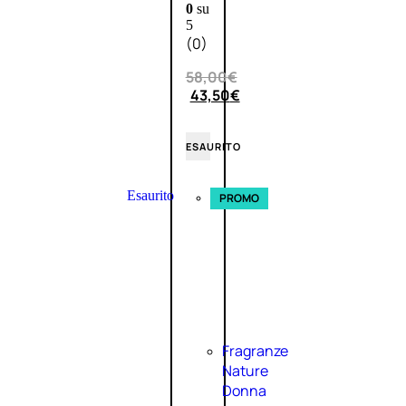
0
su
5
(0)
58,00
€
43,50
€
ESAURITO
Esaurito
PROMO
Fragranze
Nature
Donna