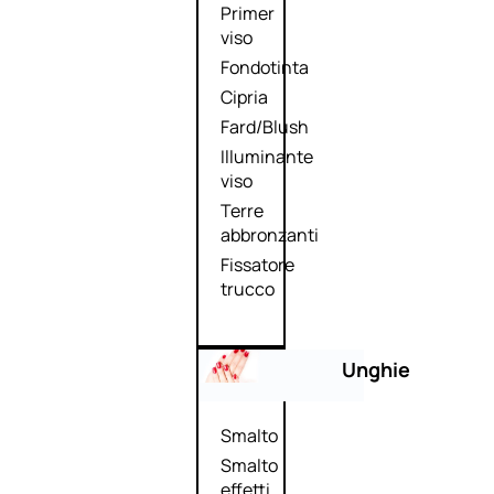
Primer
viso
Fondotinta
Cipria
Fard/Blush
Illuminante
viso
Terre
abbronzanti
Fissatore
trucco
Unghie
Smalto
Smalto
effetti