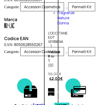
Accessori Cosmetica
Pennelli Kit
Categorie:
,
Fragranze
Nature
Marca
Donna
L’OCCITANE
EDT
Codice EAN
VERBENA
8050628550267
EAN:
1
Accessori Cosmetica
Pennelli Kit
Categorie:
,
Valutato
0
su
5
(0)
56,00
€
42,00
€
AGGIUNGI
AL
CARRELLO
Esaurito