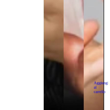
Aggiungi
al
carrello