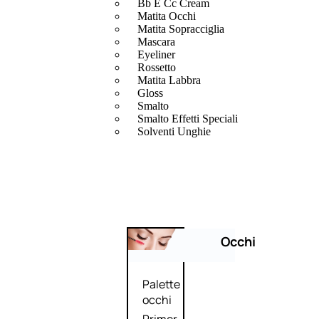
Bb E Cc Cream
Matita Occhi
Matita Sopracciglia
Mascara
Eyeliner
Rossetto
Matita Labbra
Gloss
Smalto
Smalto Effetti Speciali
Solventi Unghie
Occhi
Palette
occhi