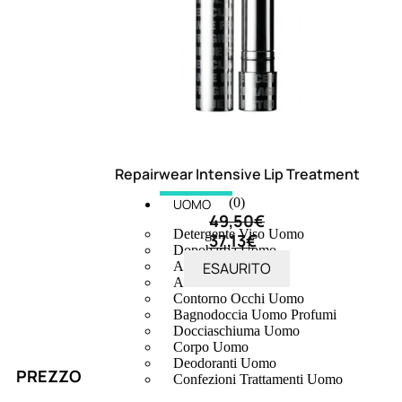
Repairwear Intensive Lip Treatment
(0)
UOMO
49,50
€
Detergente Viso Uomo
37,13
€
Dopobarba Uomo
ESAURITO
Antieta Uomo
Anticaduta Uomo
Contorno Occhi Uomo
Bagnodoccia Uomo Profumi
Docciaschiuma Uomo
Corpo Uomo
Deodoranti Uomo
PREZZO
Confezioni Trattamenti Uomo