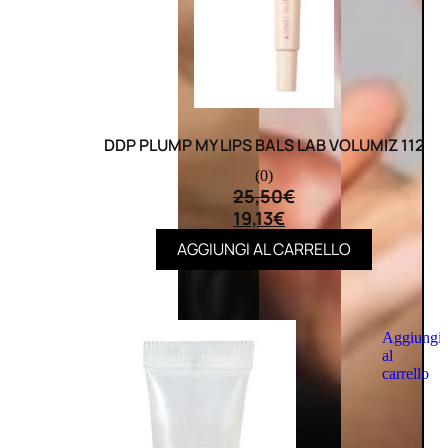
DDP PLUMP MY LIPS BALS LAB VOLUMIZ 112
(0)
25,50
€
19,13
€
AGGIUNGI AL CARRELLO
Aggiungi
al
carrello