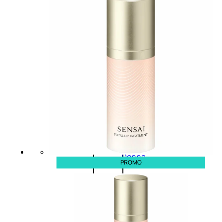
Novità
profumi
nature
Esaurito
PROMO
Fragranze
Nature
Donna
PROMO
L’OCCITANE
EDT
FIORI
DI
Valutato