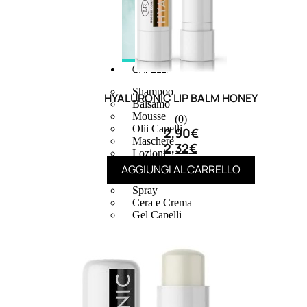
CAPELLI
Shampoo
HYALURONIC LIP BALM HONEY
Balsamo
Mousse
(0)
Olii Capelli
2,90
€
Maschere
2,32
€
Lozioni
Fiale
AGGIUNGI AL CARRELLO
Sieri e Cristalli
Spray
Cera e Crema
Gel Capelli
Colorazione
Shampoo