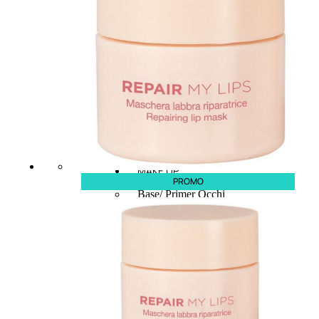
MAKE UP
PROMO
Base/ Primer Occhi
Base/ Primer Viso
Palette E Cofanetti Occhi
Palette E Cofanetti Viso
Palette E Cofanetti Labbra
Fondotinta
Cipria
Fard/Blush
Terre Abbronzanti
Illuminante Viso