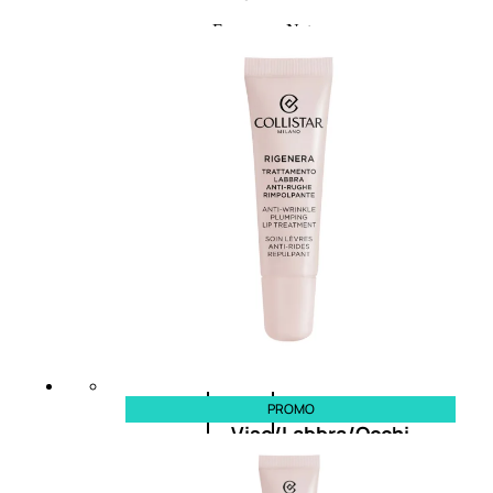
Fragranze Nature
Viso/Labbra/Occhi Nature
Corpo
Mani
Maschera Nature
Trattamenti Viso
Detergenza
Bagno Nature
Deodoranti
Profumi
nature
PROMO
Viso/Labbra/Occhi