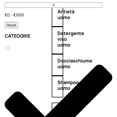
Antietà
€0 - €999
uomo
Reset
Detergente
CATEGORIE
viso
uomo
Docciaschiuma
uomo
Shampoo
uomo
Dopobarba