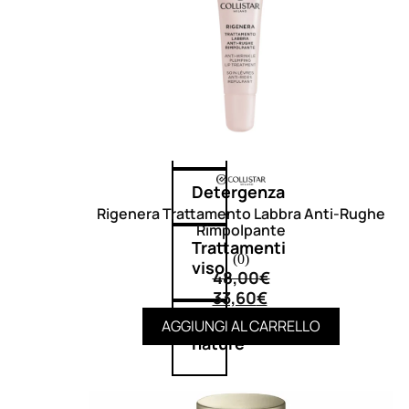
Corpo
Mani
Bagno
Detergenza
Rigenera Trattamento Labbra Anti-Rughe
Rimpolpante
Trattamenti
(0)
viso
48,00
€
33,60
€
Maschere
AGGIUNGI AL CARRELLO
nature