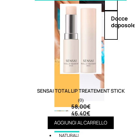
Doposole
Docce
doposole
SENSAI TOTAL LIP TREATEMENT STICK
(0)
58,00
€
46,40
€
AGGIUNGI AL CARRELLO
NATURALI