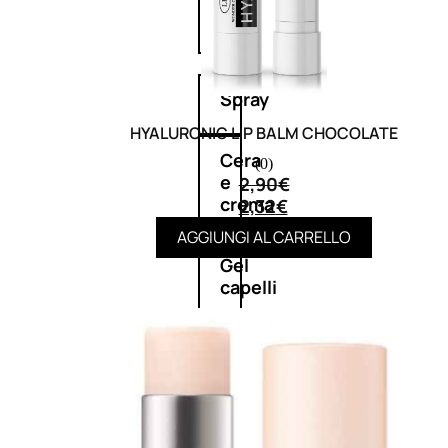
cristalli
Spray
HYALURONIC LIP BALM CHOCOLATE
Cera
(0)
e
2,90
€
crema
2,32
€
AGGIUNGI AL CARRELLO
Gel
capelli
Colorazione
SOLARI