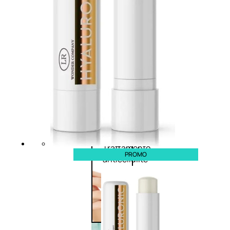
Corpo
Trattamento
corpo
Trattamento
mani e piedi
Trattamento
unghie
Trattamento
PROMO
anticellulite
Cofanetti
trattamento
corpo