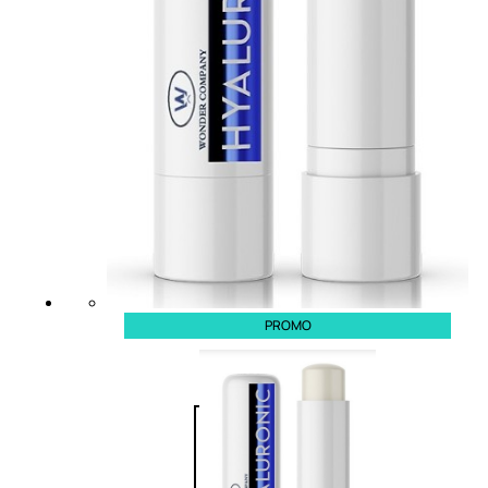
Trattamento Viso Occhi
Trattamento Viso Detergenza
Trattamento Viso Maschere
Trattamento Viso Idratante
Trattamento Viso Labbra
Trattamento Viso Sieri
Trattamento Collo e Decolleté
Trattamento Corpo
Trattamento Anticellulite
Trattamento Mani e Piedi
Trattamento Unghie
Trattamento Deodoranti
Cofanetti Trattamento Viso
Cofanetti Trattamento Corpo
PROMO
Viso
Trattamento
Trattamento