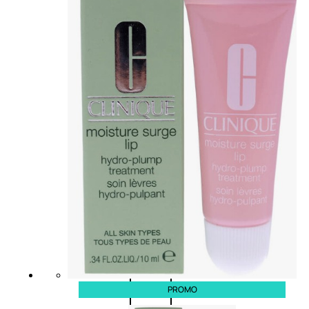
L’OCCITANE
EDT
VERBENA
E
Valutato
0
su
5
(0)
58,00
€
43,50
€
ESAURITO
Aggiungi
PROMO
al
carrello
PROMO