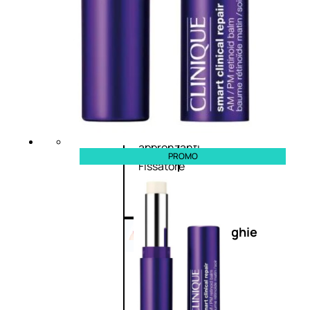
Primer
viso
Fondotinta
Cipria
Fard/Blush
Illuminante
viso
Terre
abbronzanti
PROMO
Fissatore
trucco
Unghie
Smalto
Smalto
effetti