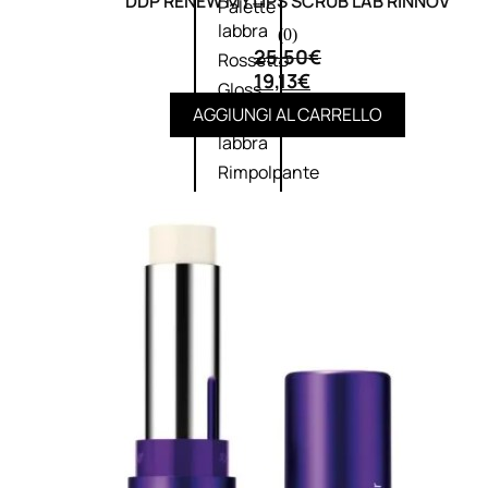
DDP RENEW MY LIPS SCRUB LAB RINNOV
Palette
labbra
(0)
25,50
€
Rossetto
19,13
€
Gloss
AGGIUNGI AL CARRELLO
Matita
labbra
Rimpolpante
Balsamo
labbra
BB e
CC
Cream
Viso
Palette
viso