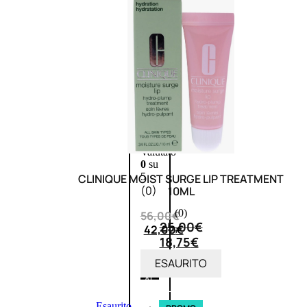
Fragranze
Nature
Donna
L’OCCITANE
EDT
VERBENA
1
Valutato
0
su
5
CLINIQUE MOIST SURGE LIP TREATMENT
(0)
10ML
(0)
56,00
€
25,00
€
42,00
€
18,75
€
ESAURITO
AGGIUNGI
AL
CARRELLO
Esaurito