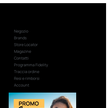
Negozio
Brands
Store Locator
Magazine
Contatti
Programma Fidelity
Traccia ordine
Resi e rimborsi
Account