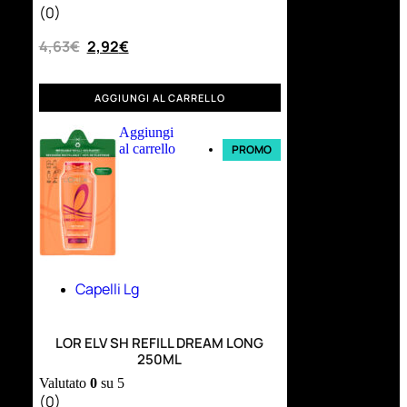
(0)
4,63
€
2,92
€
AGGIUNGI AL CARRELLO
Aggiungi
al carrello
PROMO
Capelli Lg
LOR ELV SH REFILL DREAM LONG
250ML
Valutato
0
su 5
(0)