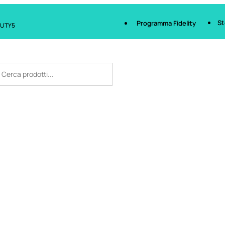
St
Programma Fidelity
AUTY5