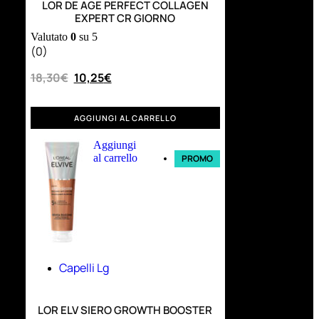
LOR DE AGE PERFECT COLLAGEN
EXPERT CR GIORNO
Valutato
0
su 5
(0)
18,30
€
10,25
€
AGGIUNGI AL CARRELLO
Aggiungi
al carrello
PROMO
Capelli Lg
LOR ELV SIERO GROWTH BOOSTER