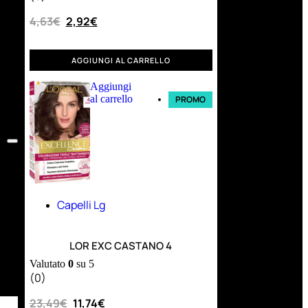
4,63
€
2,92
€
AGGIUNGI AL CARRELLO
Aggiungi
al carrello
PROMO
Capelli Lg
LOR EXC CASTANO 4
Valutato
0
su 5
(0)
23,49
€
11,74
€