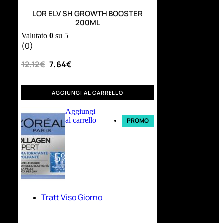
LOR ELV SH GROWTH BOOSTER
200ML
Valutato
0
su 5
(0)
12,12
€
7,64
€
AGGIUNGI AL CARRELLO
Aggiungi
al carrello
PROMO
Tratt Viso Giorno