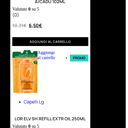
A/CADU 102ML
Valutato
0
su 5
(0)
10,31
€
6,50
€
AGGIUNGI AL CARRELLO
Aggiungi
al carrello
PROMO
Capelli Lg
LOR ELV SH REFILL EXTR OIL 250ML
Valutato
0
su 5