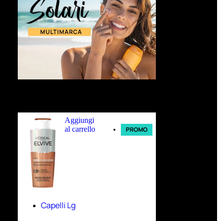
Ultimi arrivi
Aggiungi
al carrello
PROMO
Capelli Lg