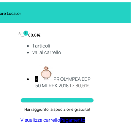
ore Locator
1
80,61
€
1
articoli
vai al carrello
×
PR OLYMPEA EDP
50 ML RPK 2018
1 ×
80,61
€
Hai raggiunto la spedizione gratuita!
Visualizza carrello
Pagamento