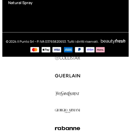
Natural Spray
© 2024 Il Punto Srl – P. IVA 03765820653. Tutti i diritti riservati.