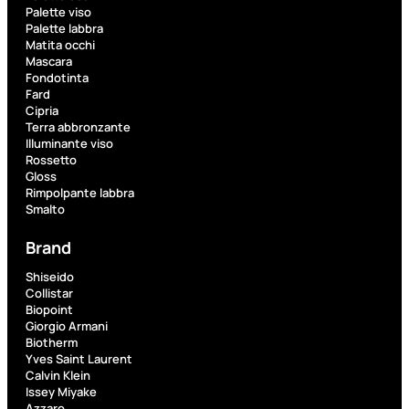
Palette viso
Palette labbra
Matita occhi
Mascara
Fondotinta
Fard
Cipria
Terra abbronzante
Illuminante viso
Rossetto
Gloss
Rimpolpante labbra
Aggiungi
Smalto
Acqua
al
carrello
corpo
Brand
Shiseido
Collistar
Biopoint
Giorgio Armani
Biotherm
Yves Saint Laurent
Calvin Klein
Issey Miyake
Azzaro