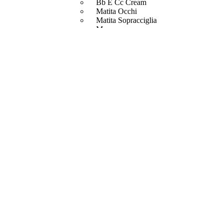
Bb E Cc Cream
Matita Occhi
Matita Sopracciglia
Mascara
Eyeliner
Rossetto
Matita Labbra
Gloss
Smalto
Smalto Effetti Speciali
Solventi Unghie
Occhi
Palette
occhi