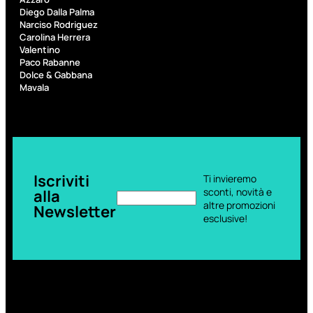
Diego Dalla Palma
Narciso Rodriguez
Carolina Herrera
Valentino
Paco Rabanne
Dolce & Gabbana
Mavala
Iscriviti
Ti invieremo
sconti, novità e
alla
altre promozioni
Newsletter
esclusive!
Aggiungi
al
carrello