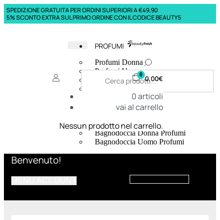
SPEDIZIONE GRATUITA PER ORDINI SUPERIORI A €49,90
5% SCONTO EXTRA SUL PRIMO ORDINE CON IL CODICE BEAUTY5
PROFUMI
Profumi Donna
Profumi Uomo
0
0,00
€
Deodoranti Donna
Deodoranti Uomo
0
articoli
Corpo Donna
vai al carrello
Corpo Uomo
Profumi Capelli
Creme Mani
Nessun prodotto nel carrello.
Bagnodoccia Donna Profumi
Bagnodoccia Uomo Profumi
Benvenuto!
MENU ACCOUNT
Deo
Donna
Uomo