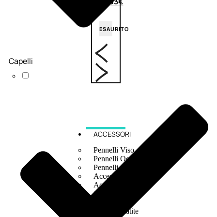
6,83
€
ESAURITO
Capelli
ACCESSORI
Pennelli Viso
Pennelli Occhi
Pennelli Labbra
Accessori Make Up
Accessori Occhi
Ciglia Finte
Pinzette
Temperamatite