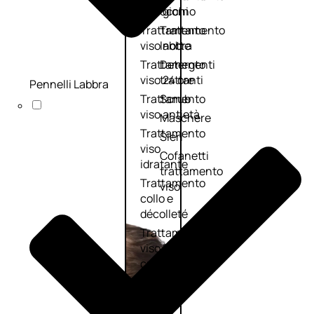
viso giorno
occhi
Trattamento
Trattamento
viso notte
labbra
Trattamento
Detergenti
viso 24 ore
trattanti
Pennelli Labbra
Trattamento
Scrub
viso antietà
Maschere
Trattamento
Sieri
viso
Cofanetti
idratante
trattamento
Trattamento
viso
collo e
décolleté
Trattamento
viso BB e CC
cream