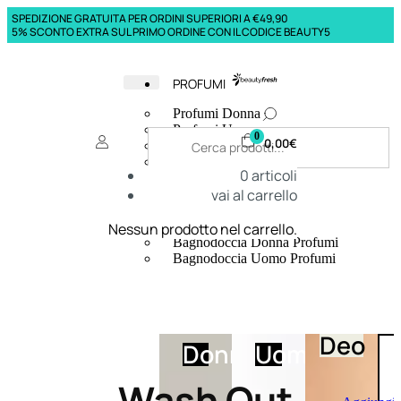
SPEDIZIONE GRATUITA PER ORDINI SUPERIORI A €49,90
5% SCONTO EXTRA SUL PRIMO ORDINE CON IL CODICE BEAUTY5
PROFUMI
Profumi Donna
Profumi Uomo
0
0,00
€
Deodoranti Donna
Deodoranti Uomo
0
articoli
Corpo Donna
vai al carrello
Corpo Uomo
Profumi Capelli
Creme Mani
Nessun prodotto nel carrello.
Bagnodoccia Donna Profumi
Bagnodoccia Uomo Profumi
Deo
Donna
Uomo
Wash Out