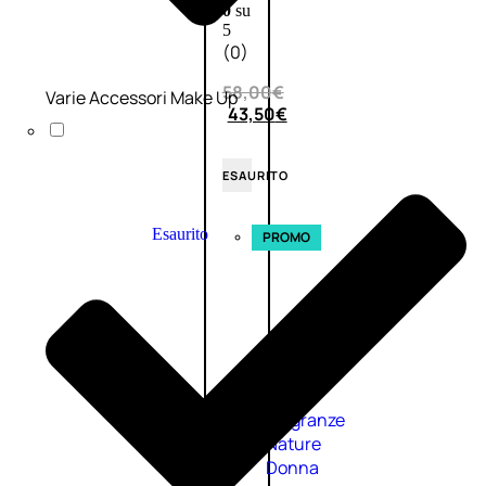
0
su
5
(0)
58,00
€
Varie Accessori Make Up
43,50
€
ESAURITO
Esaurito
PROMO
Fragranze
Nature
Donna