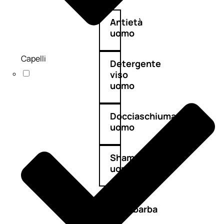
Antietà
uomo
Capelli
Detergente
viso
uomo
Docciaschiuma
uomo
Shampoo
uomo
Dopobarba