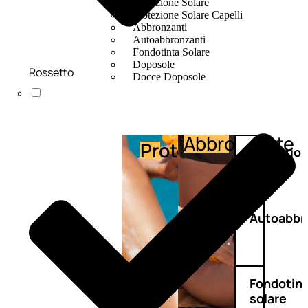
Protezione Solare
Protezione Solare Capelli
Abbronzanti
Autoabbronzanti
Fondotinta Solare
Doposole
Rossetto
Docce Doposole
Abbronzante
Protezione
Protezio
capelli
Autoabbr
Fondotin
solare