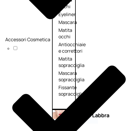
Primer
occhi
Eyeliner
Mascara
Matita
occhi
Accessori Cosmetica
Antiocchiaie
e correttori
Matita
sopracciglia
Mascara
sopracciglia
Fissante
sopracciglia
Labbra