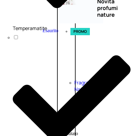
Novità
profumi
nature
Temperamatite
Esaurito
PROMO
Fragranze
Nature
Donna
L’OCCITANE
EDT
FIORI
DI
Valutato