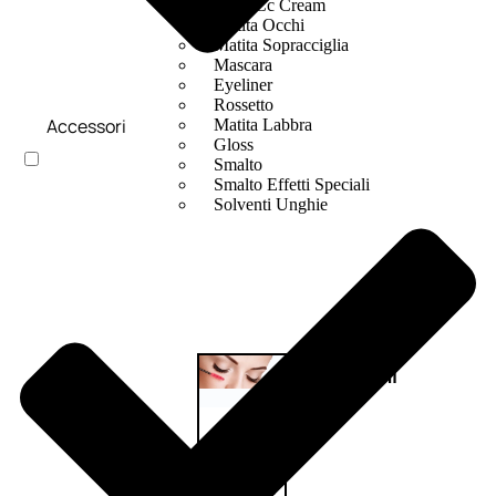
Bb E Cc Cream
Matita Occhi
Matita Sopracciglia
Mascara
Eyeliner
Rossetto
Accessori
Matita Labbra
Gloss
Smalto
Smalto Effetti Speciali
Solventi Unghie
Occhi
Palette
occhi