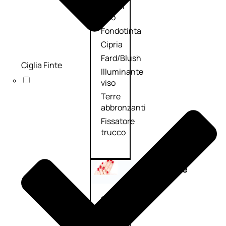
Primer
viso
Fondotinta
Cipria
Fard/Blush
Ciglia Finte
Illuminante
viso
Terre
abbronzanti
Fissatore
trucco
Unghie
Smalto
Smalto
effetti