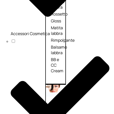
Palette
labbra
Rossetto
Gloss
Matita
labbra
Accessori Cosmetica
Rimpolpante
Balsamo
labbra
BB e
CC
Cream
Viso
Palette
viso