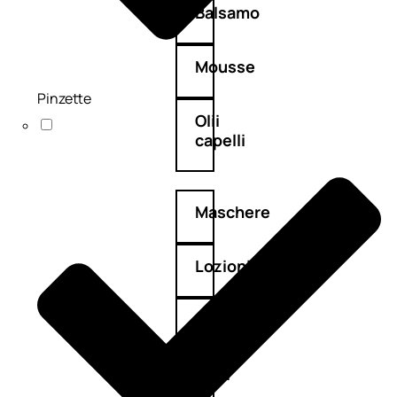
Balsamo
Mousse
Pinzette
Olii
capelli
Maschere
Lozioni
Fiale
Sieri
e