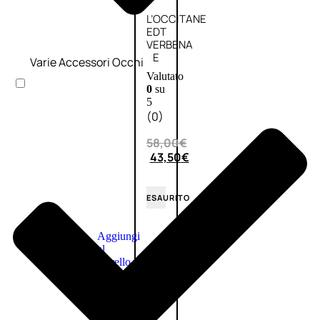
L’OCCITANE
EDT
VERBENA
E
Varie Accessori Occhi
Valutato
0
su
5
(0)
58,00
€
43,50
€
ESAURITO
Aggiungi
PROMO
al
carrello