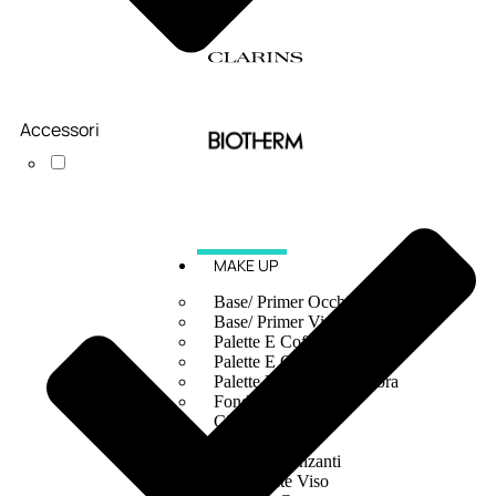
Accessori
MAKE UP
Base/ Primer Occhi
Base/ Primer Viso
Palette E Cofanetti Occhi
Palette E Cofanetti Viso
Palette E Cofanetti Labbra
Fondotinta
Cipria
Fard/Blush
Terre Abbronzanti
Illuminante Viso