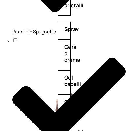
cristalli
Spray
Piumini E Spugnette
Cera
e
crema
Gel
capelli
Colorazione
SOLARI