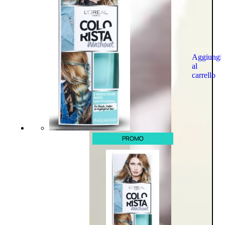
Aggiungi
al
carrello
PROMO