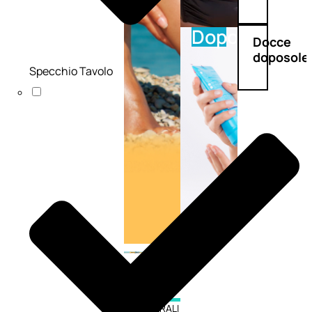
Doposole
Docce
doposole
Specchio Tavolo
NATURALI