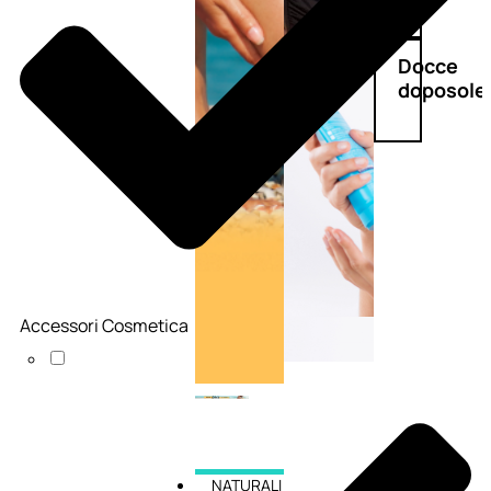
Doposole
Docce
doposole
Accessori Cosmetica
NATURALI