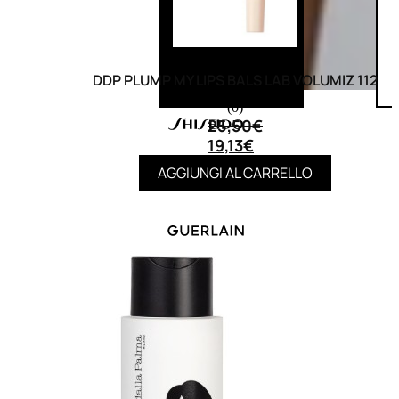
DDP PLUMP MY LIPS BALS LAB VOLUMIZ 112
(0)
25,50
€
19,13
€
AGGIUNGI AL CARRELLO