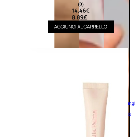
(0)
14,46
€
8,89
€
AGGIUNGI AL CARRELLO
Aggiungi
al
carrello