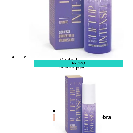
Primer
occhi
Eyeliner
Mascara
Matita
occhi
Antiocchiaie
e correttori
Matita
PROMO
sopracciglia
Mascara
sopracciglia
Fissante
sopracciglia
Labbra