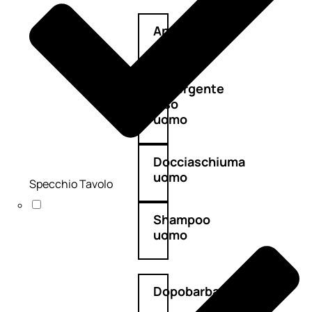
Antietà
uomo
Detergente
viso
uomo
Docciaschiuma
uomo
Specchio Tavolo
Shampoo
uomo
Dopobarba