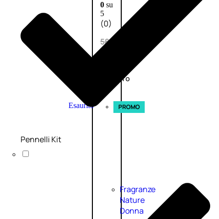
0
su
5
(0)
58,00
€
43,50
€
ESAURITO
Esaurito
PROMO
Pennelli Kit
Fragranze
Nature
Donna