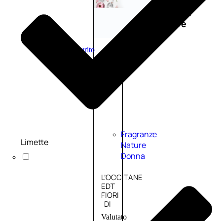
Novità
profumi
nature
Esaurito
PROMO
Fragranze
Limette
Nature
Donna
L’OCCITANE
EDT
FIORI
DI
Valutato