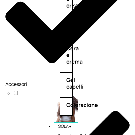
cristalli
Spray
Cera
e
crema
Gel
Accessori
capelli
Colorazione
SOLARI