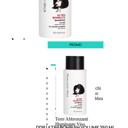
PROMO
MAKE UP
Base/ Primer Occhi
Base/ Primer Viso
Palette E Cofanetti Occhi
Palette E Cofanetti Viso
Palette E Cofanetti Labbra
Fondotinta
Cipria
Fard/Blush
Terre Abbronzanti
Illuminante Viso
DDP ULTRABOMB SH VOLUME 250 ML