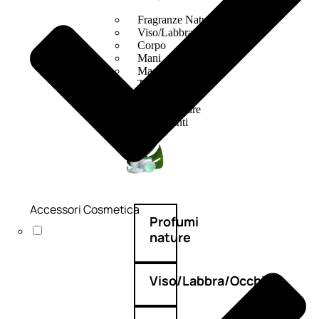
Fragranze Nature
Viso/Labbra/Occhi Nature
Corpo
Mani
Maschera Nature
Trattamenti Viso
Detergenza
Bagno Nature
Deodoranti
Accessori Cosmetica
Profumi
nature
Viso/Labbra/Occhi