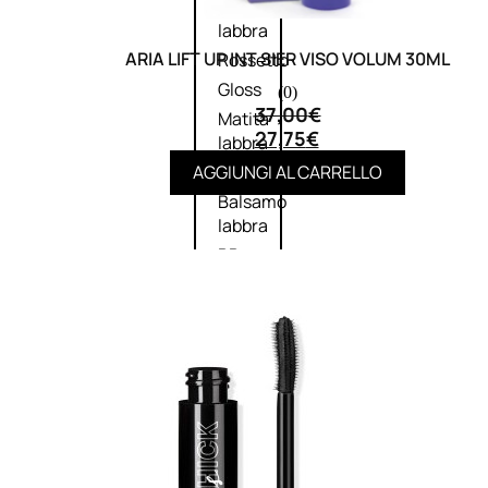
Palette
labbra
ARIA LIFT UP INT SIER VISO VOLUM 30ML
Rossetto
Gloss
(0)
37,00
€
Matita
27,75
€
labbra
AGGIUNGI AL CARRELLO
Rimpolpante
Balsamo
labbra
BB e
CC
Cream
Viso
Palette
viso