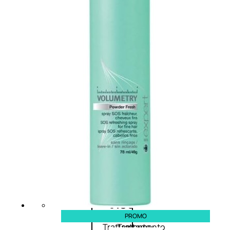
Trattamento Viso Occhi
Trattamento Viso Detergenza
Trattamento Viso Maschere
Trattamento Viso Idratante
Trattamento Viso Labbra
Trattamento Viso Sieri
Trattamento Collo e Decolleté
Trattamento Corpo
Trattamento Anticellulite
Trattamento Mani e Piedi
Trattamento Unghie
Trattamento Deodoranti
Cofanetti Trattamento Viso
Cofanetti Trattamento Corpo
Viso
PROMO
Trattamento
Trattamento