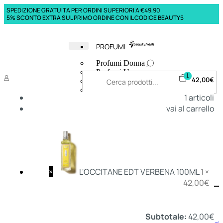
SPEDIZIONE GRATUITA PER ORDINI SUPERIORI A €49,90
5% SCONTO EXTRA SUL PRIMO ORDINE CON IL CODICE BEAUTY5
PROFUMI
Profumi Donna
Profumi Uomo
1
42,00
€
Deodoranti Donna
Deodoranti Uomo
1
articoli
Corpo Donna
vai al carrello
Corpo Uomo
Profumi Capelli
Creme Mani
Bagnodoccia Donna Profumi
Bagnodoccia Uomo Profumi
×
L'OCCITANE EDT VERBENA 100ML
1 ×
42,00
€
Deo
Donna
Uomo
Subtotale:
42,00
€