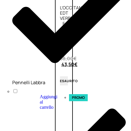
L’OCCITANE
EDT
VERBENA
E
Valutato
0
su
5
(0)
58,00
€
43,50
€
ESAURITO
Pennelli Labbra
Aggiungi
PROMO
al
carrello