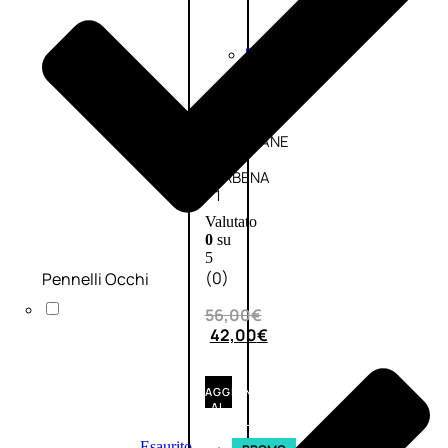
Fragranze
Nature
Donna
L’OCCITANE
EDT
VERBENA
1
Valutato
0
su
5
(0)
Pennelli Occhi
56,00
€
42,00
€
AGGIUNGI
AL
CARRELLO
Esaurito