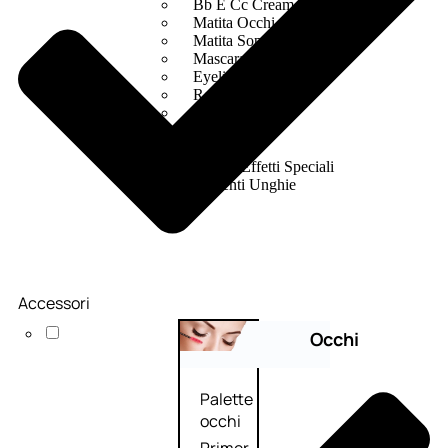
Bb E Cc Cream
Matita Occhi
Matita Sopracciglia
Mascara
Eyeliner
Rossetto
Matita Labbra
Gloss
Smalto
Smalto Effetti Speciali
Solventi Unghie
Accessori
Occhi
Palette
occhi