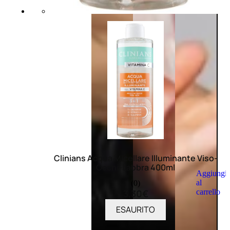
Clinians Acqua Micellare Illuminante Viso-
Occhi-Labbra 400ml
Aggiungi
al
(0)
carrello
3,30
€
ESAURITO