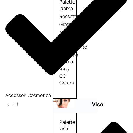
Palette
labbra
Rossetto
Gloss
Matita
labbra
Rimpolpante
Balsamo
labbra
BB e
CC
Cream
Accessori Cosmetica
Viso
Palette
viso