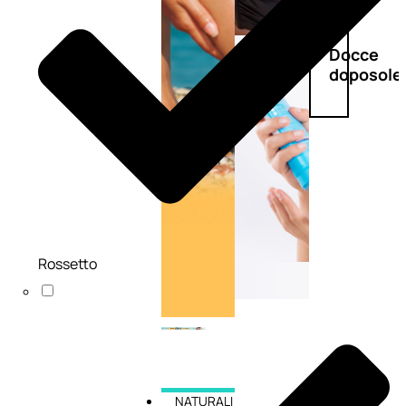
Doposole
Docce
doposole
Rossetto
NATURALI