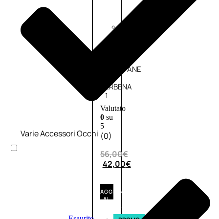
Fragranze
Nature
Donna
L’OCCITANE
EDT
VERBENA
1
Valutato
0
su
5
Varie Accessori Occhi
(0)
56,00
€
42,00
€
AGGIUNGI
AL
CARRELLO
Esaurito