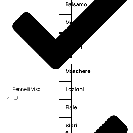
Balsamo
Mousse
Olii
capelli
Maschere
Lozioni
Pennelli Viso
Fiale
Sieri
e