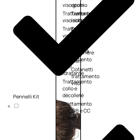
viso giorno
occhi
Trattamento
Trattamento
viso notte
labbra
Trattamento
Detergenti
viso 24 ore
trattanti
Trattamento
Scrub
viso antietà
Maschere
Trattamento
Sieri
viso
Cofanetti
idratante
trattamento
Trattamento
viso
collo e
décolleté
Pennelli Kit
Trattamento
viso BB e CC
cream