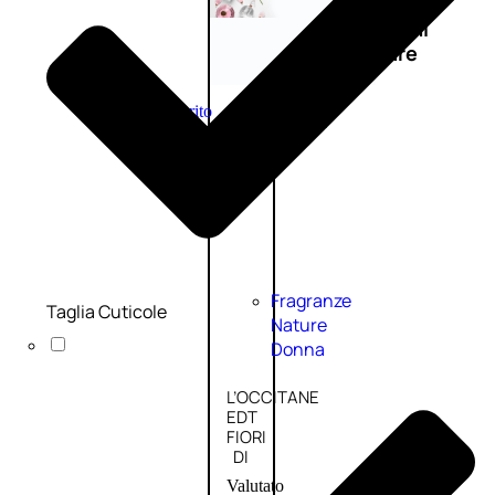
Novità
profumi
nature
Esaurito
PROMO
Fragranze
Taglia Cuticole
Nature
Donna
L’OCCITANE
EDT
FIORI
DI
Valutato