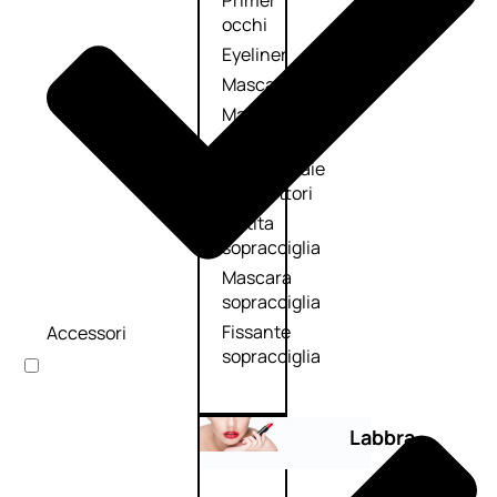
Primer
occhi
Eyeliner
Mascara
Matita
occhi
Antiocchiaie
e correttori
Matita
sopracciglia
Mascara
sopracciglia
Fissante
Accessori
sopracciglia
Labbra