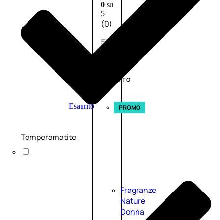
0
su
5
(0)
58,00
€
43,50
€
ESAURITO
Esaurito
PROMO
Temperamatite
Fragranze
Nature
Donna