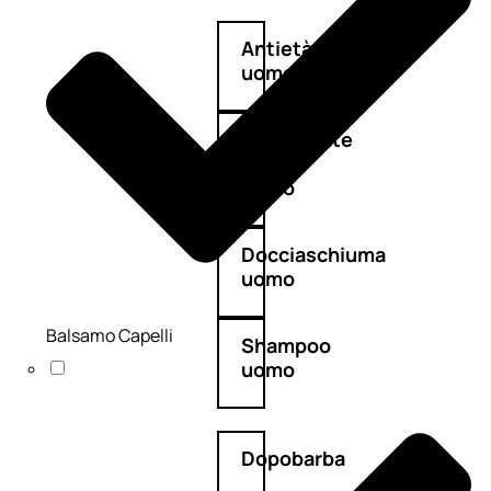
Antietà
uomo
Detergente
viso
uomo
Docciaschiuma
uomo
Balsamo Capelli
Shampoo
uomo
Dopobarba