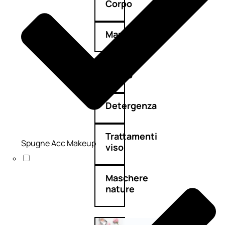
Corpo
Mani
Bagno
Detergenza
Trattamenti
Spugne Acc Makeup
viso
Maschere
nature