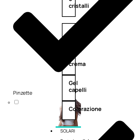
cristalli
Spray
Cera
e
crema
Gel
capelli
Pinzette
Colorazione
SOLARI