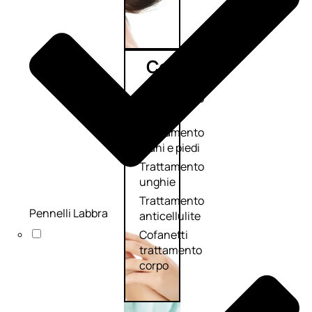
Corpo
Trattamento
corpo
Trattamento
mani e piedi
Trattamento
unghie
Trattamento
Pennelli Labbra
anticellulite
Cofanetti
trattamento
corpo