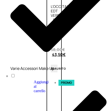
L’OCCITANE
EDT
VERBENA
E
Valutato
0
su
5
(0)
58,00
€
43,50
€
Varie Accessori Make Up
ESAURITO
Aggiungi
PROMO
al
carrello