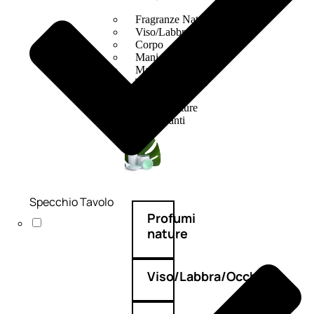
Fragranze Nature
Viso/Labbra/Occhi Nature
Corpo
Mani
Maschera Nature
Trattamenti Viso
Detergenza
Bagno Nature
Deodoranti
Specchio Tavolo
Profumi
nature
Viso/Labbra/Occhi