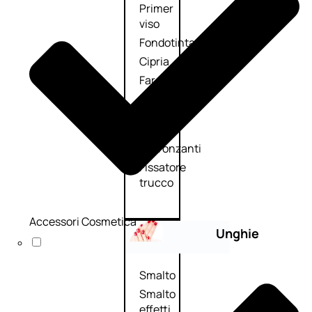
Primer
viso
Fondotinta
Cipria
Fard/Blush
Illuminante
viso
Terre
abbronzanti
Fissatore
trucco
Accessori Cosmetica
Unghie
Smalto
Smalto
effetti