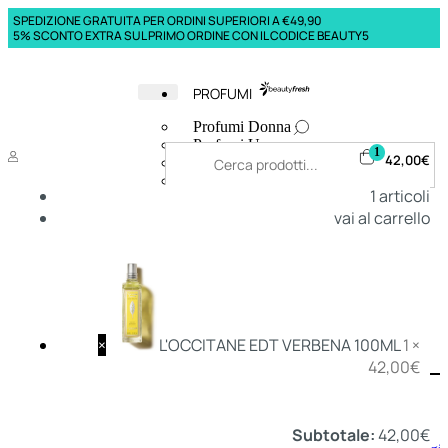
SPEDIZIONE GRATUITA PER ORDINI SUPERIORI A €49,90
5% SCONTO EXTRA SUL PRIMO ORDINE CON IL CODICE BEAUTY5
PROFUMI
Profumi Donna
Profumi Uomo
1
42,00
€
Deodoranti Donna
Deodoranti Uomo
1
articoli
Corpo Donna
vai al carrello
Corpo Uomo
Profumi Capelli
Creme Mani
Bagnodoccia Donna Profumi
Bagnodoccia Uomo Profumi
×
L'OCCITANE EDT VERBENA 100ML
1 ×
42,00
€
Deo
Donna
Uomo
Subtotale:
42,00
€