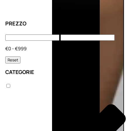
PREZZO
€0 - €999
Reset
CATEGORIE