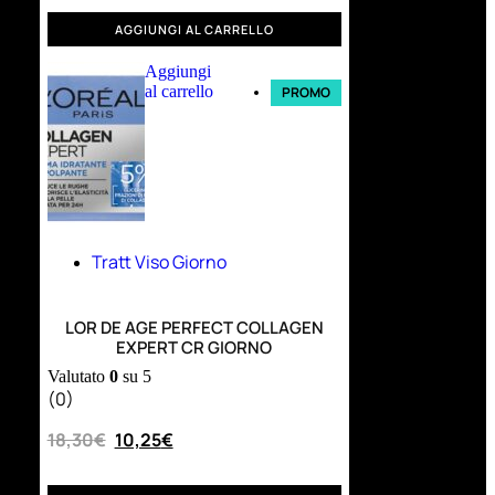
AGGIUNGI AL CARRELLO
Aggiungi
al carrello
PROMO
Tratt Viso Giorno
LOR DE AGE PERFECT COLLAGEN
EXPERT CR GIORNO
Valutato
0
su 5
(0)
18,30
€
10,25
€