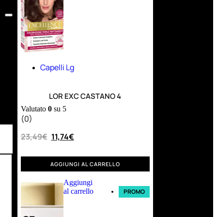
Capelli Lg
LOR EXC CASTANO 4
Valutato
0
su 5
(0)
23,49
€
11,74
€
AGGIUNGI AL CARRELLO
Aggiungi
al carrello
PROMO