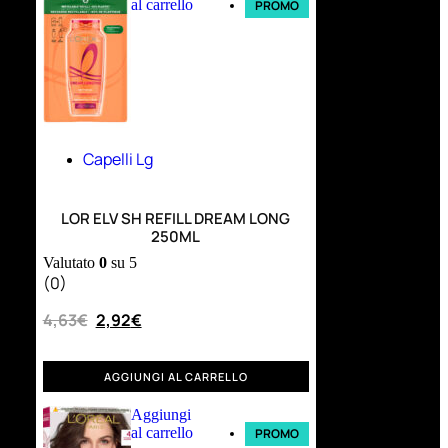
al carrello
PROMO
Capelli Lg
LOR ELV SH REFILL DREAM LONG
250ML
Valutato
0
su 5
(0)
4,63
€
2,92
€
AGGIUNGI AL CARRELLO
Aggiungi
al carrello
PROMO