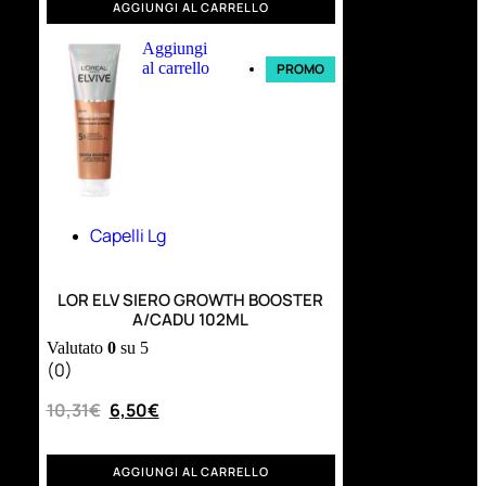
AGGIUNGI AL CARRELLO
Aggiungi
al carrello
PROMO
Capelli Lg
LOR ELV SIERO GROWTH BOOSTER
A/CADU 102ML
Valutato
0
su 5
(0)
10,31
€
6,50
€
AGGIUNGI AL CARRELLO