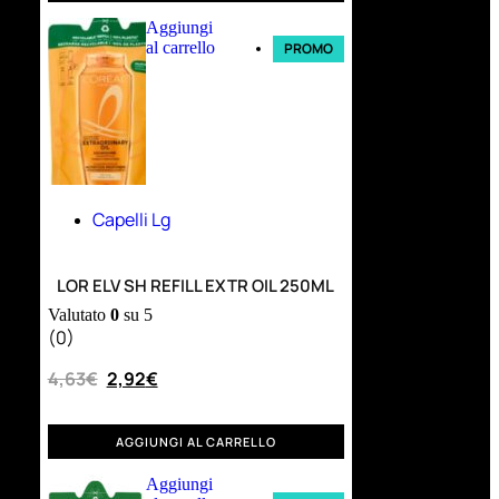
Aggiungi
al carrello
PROMO
Capelli Lg
LOR ELV SH REFILL EXTR OIL 250ML
Valutato
0
su 5
(0)
4,63
€
2,92
€
AGGIUNGI AL CARRELLO
Aggiungi