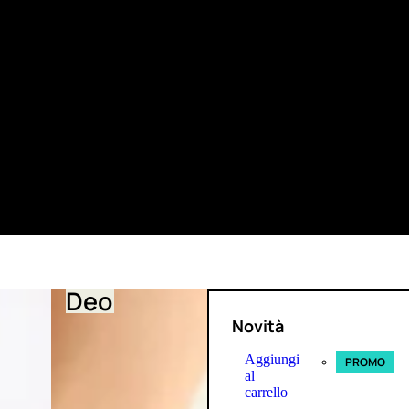
Deo
Novità
Aggiungi
PROMO
al
carrello