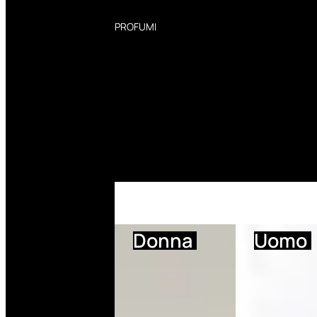
PROFUMI
Profumi Donna
Profumi Uomo
Deodoranti Donna
Deodoranti Uomo
Corpo Donna
Corpo Uomo
Profumi Capelli
Creme Mani
Bagnodoccia Donna Profumi
Bagnodoccia Uomo Profumi
Donna
Uomo