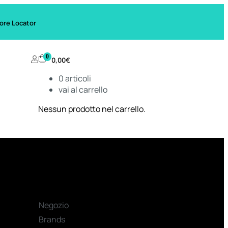
ore Locator
0
0,00
€
0
articoli
vai al carrello
Nessun prodotto nel carrello.
Negozio
Brands