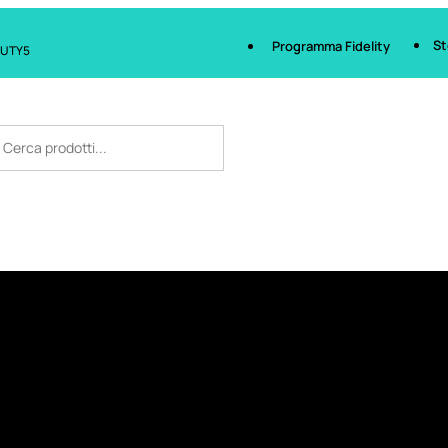
St
Programma Fidelity
AUTY5