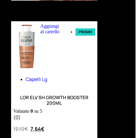
Ultimi arrivi
Aggiungi
al carrello
PROMO
Capelli Lg
LOR ELV SH GROWTH BOOSTER
200ML
Valutato
0
su 5
(0)
12,12
€
7,64
€