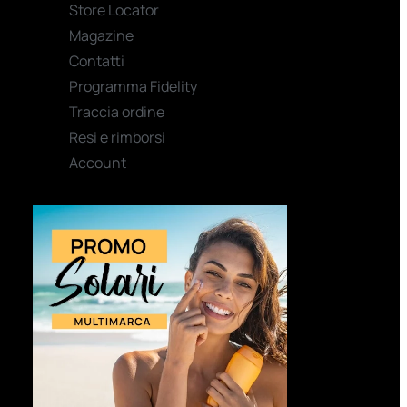
Store Locator
Magazine
Contatti
Programma Fidelity
Traccia ordine
Resi e rimborsi
Account