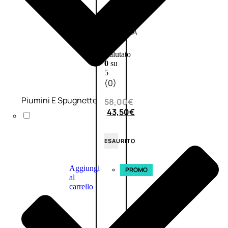
L’OCCITANE
EDT
VERBENA
E
Valutato
0
su
5
(0)
Piumini E Spugnette
58,00
€
43,50
€
ESAURITO
Aggiungi
PROMO
al
carrello