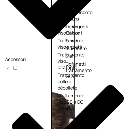
viso giorno
occhi
Trattamento
Trattamento
viso notte
labbra
Trattamento
Detergenti
viso 24 ore
trattanti
Trattamento
Scrub
viso antietà
Maschere
Trattamento
Sieri
Accessori
viso
Cofanetti
idratante
trattamento
Trattamento
viso
collo e
décolleté
Trattamento
viso BB e CC
cream