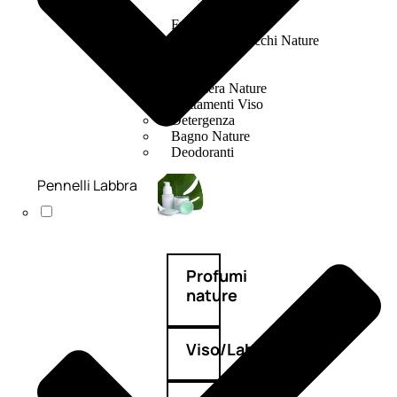
Fragranze Nature
Viso/Labbra/Occhi Nature
Corpo
Mani
Maschera Nature
Trattamenti Viso
Detergenza
Bagno Nature
Deodoranti
Pennelli Labbra
Profumi
nature
Viso/Labbra/Occhi