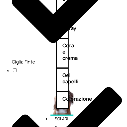
cristalli
Spray
Cera
e
crema
Ciglia Finte
Gel
capelli
Colorazione
SOLARI