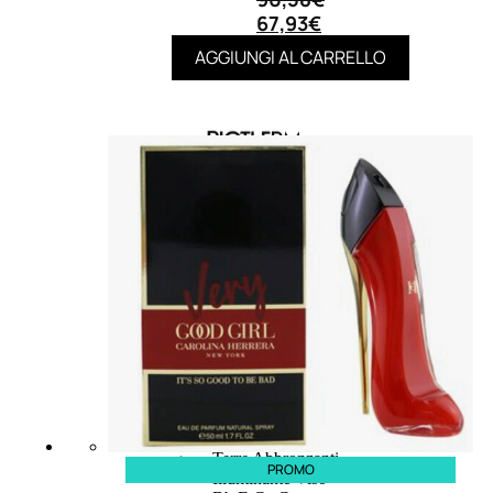
67,93
€
AGGIUNGI AL CARRELLO
MAKE UP
Base/ Primer Occhi
Base/ Primer Viso
Palette E Cofanetti Occhi
Palette E Cofanetti Viso
Palette E Cofanetti Labbra
Fondotinta
Cipria
Fard/Blush
Terre Abbronzanti
PROMO
Illuminante Viso