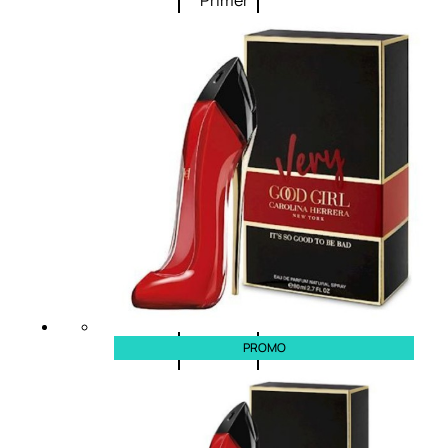
Primer
occhi
Eyeliner
Mascara
Matita
occhi
Antiocchiaie
e correttori
Matita
sopracciglia
Mascara
sopracciglia
Fissante
sopracciglia
PROMO
Labbra