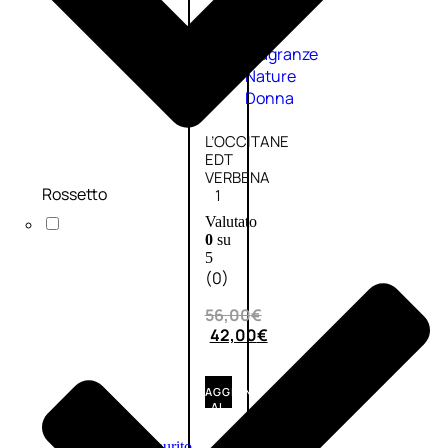
Fragranze
Nature
Donna
L’OCCITANE
EDT
VERBENA
Rossetto
1
Valutato
0
su
5
(0)
56,00
€
42,00
€
AGGIUNGI
AL
CARRELLO
Esaurito