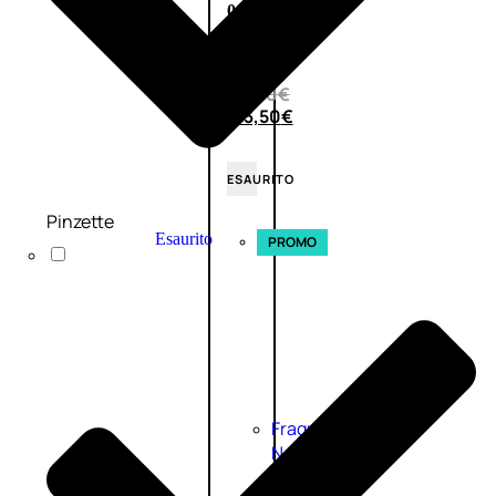
0
su
5
(0)
58,00
€
43,50
€
ESAURITO
Pinzette
Esaurito
PROMO
Fragranze
Nature
Donna