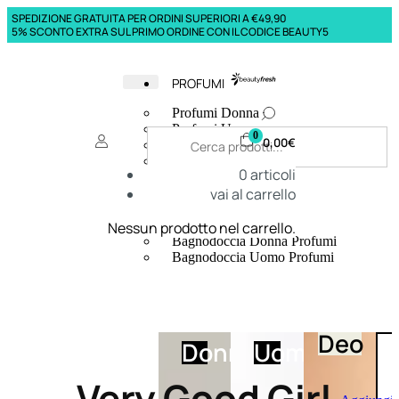
SPEDIZIONE GRATUITA PER ORDINI SUPERIORI A €49,90
5% SCONTO EXTRA SUL PRIMO ORDINE CON IL CODICE BEAUTY5
PROFUMI
Profumi Donna
Profumi Uomo
0
0,00
€
Deodoranti Donna
Deodoranti Uomo
0
articoli
Corpo Donna
vai al carrello
Corpo Uomo
Profumi Capelli
Creme Mani
Nessun prodotto nel carrello.
Bagnodoccia Donna Profumi
Bagnodoccia Uomo Profumi
Deo
Donna
Uomo
Very Good Girl