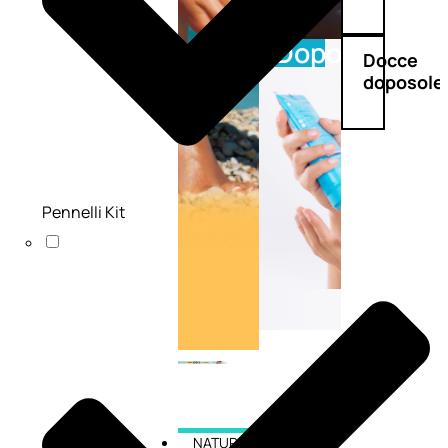
Doposole
Docce
doposole
Pennelli Kit
NATURALI