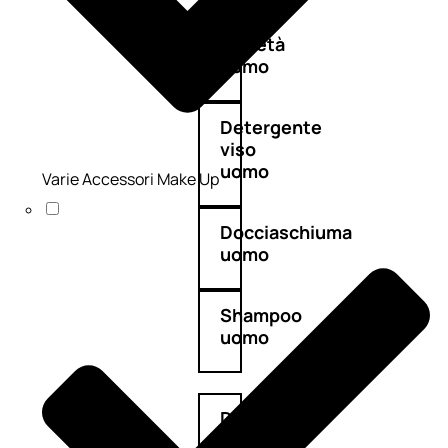
Antietà
uomo
Detergente
viso
uomo
Varie Accessori Make Up
Docciaschiuma
uomo
Shampoo
uomo
Dopobarba