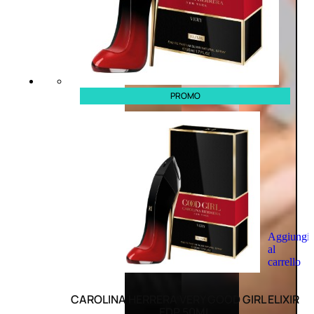
PROMO
Aggiungi
al
carrello
CAROLINA HERRERA VERY GOOD GIRL ELIXIR
EDP 50ML