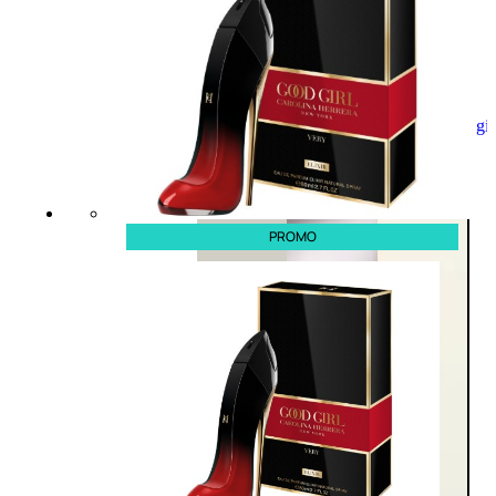
Aggiungi
al
carrello
PROMO