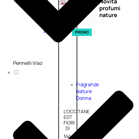
Novità
profumi
nature
Esaurito
PROMO
Pennelli Viso
Fragranze
Nature
Donna
L’OCCITANE
EDT
FIORI
DI
Valutato