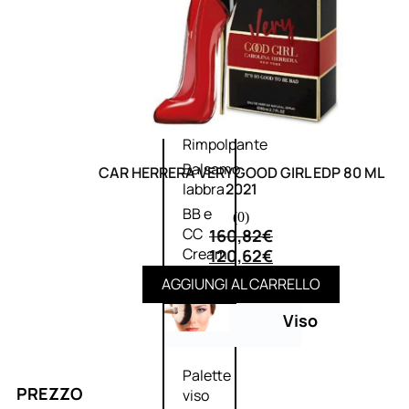
Palette
labbra
Rossetto
Gloss
Matita
labbra
Rimpolpante
Balsamo
CAR HERRERA VERY GOOD GIRL EDP 80 ML
2021
labbra
BB e
(0)
CC
160,82
€
Cream
120,62
€
AGGIUNGI AL CARRELLO
Viso
Palette
PREZZO
viso