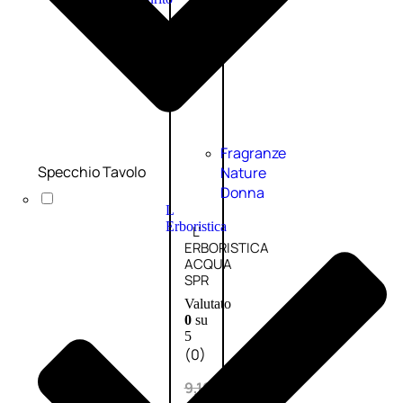
PROMO
Fragranze
Specchio Tavolo
Nature
Donna
L
Erboristica
L’
ERBORISTICA
ACQUA
SPR
Valutato
0
su
5
(0)
9,10
€