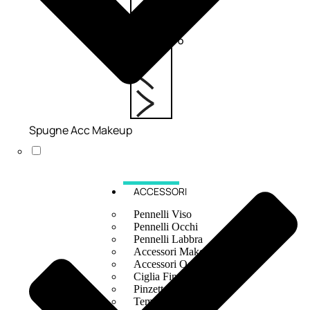
6,83
€
ESAURITO
Spugne Acc Makeup
ACCESSORI
Pennelli Viso
Pennelli Occhi
Pennelli Labbra
Accessori Make Up
Accessori Occhi
Ciglia Finte
Pinzette
Temperamatite