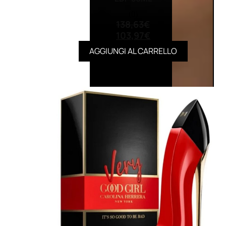
(0)
138,63
€
103,97
€
AGGIUNGI AL CARRELLO