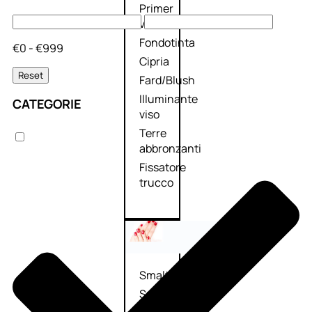
Primer
viso
Fondotinta
€0 - €999
Cipria
Reset
Fard/Blush
Illuminante
CATEGORIE
viso
Terre
abbronzanti
Fissatore
trucco
Unghie
Smalto
Smalto
effetti