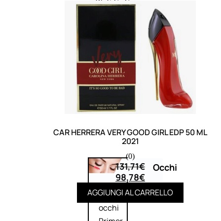
Bb E Cc Cream
Matita Occhi
Matita Sopracciglia
Mascara
Eyeliner
Rossetto
Matita Labbra
Gloss
Smalto
Smalto Effetti Speciali
Solventi Unghie
CAR HERRERA VERY GOOD GIRL EDP 50 ML
2021
(0)
131,71
€
Occhi
98,78
€
AGGIUNGI AL CARRELLO
Palette
occhi