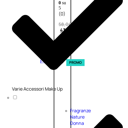
0
su
5
(0)
58,00
€
43,50
€
ESAURITO
Esaurito
PROMO
Varie Accessori Make Up
Fragranze
Nature
Donna