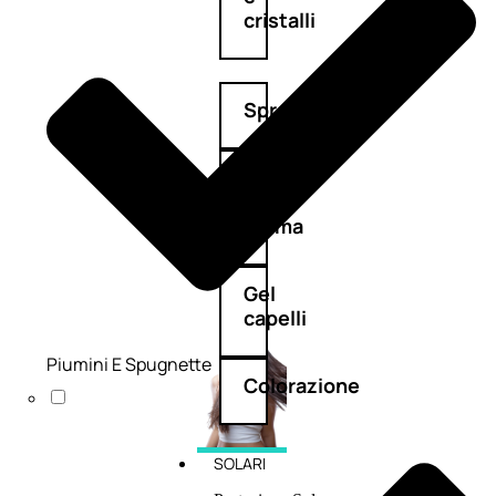
cristalli
Spray
Cera
e
crema
Gel
capelli
Piumini E Spugnette
Colorazione
SOLARI