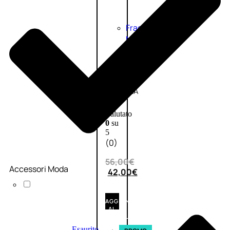
Fragranze
Nature
Donna
L’OCCITANE
EDT
VERBENA
1
Valutato
0
su
5
(0)
56,00
€
Accessori Moda
42,00
€
AGGIUNGI
AL
CARRELLO
Esaurito