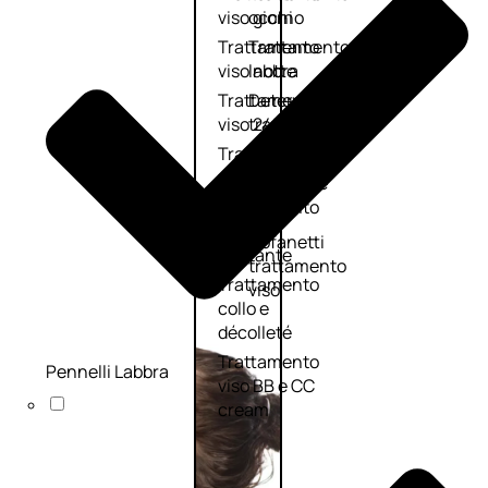
viso giorno
occhi
Trattamento
Trattamento
viso notte
labbra
Trattamento
Detergenti
viso 24 ore
trattanti
Trattamento
Scrub
viso antietà
Maschere
Trattamento
Sieri
viso
Cofanetti
idratante
trattamento
Trattamento
viso
collo e
décolleté
Trattamento
Pennelli Labbra
viso BB e CC
cream