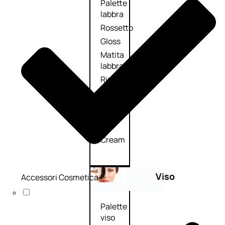
Palette
labbra
Rossetto
Gloss
Matita
labbra
Rimpolpante
Balsamo
labbra
BB e
CC
Cream
Viso
Accessori Cosmetica
Palette
viso