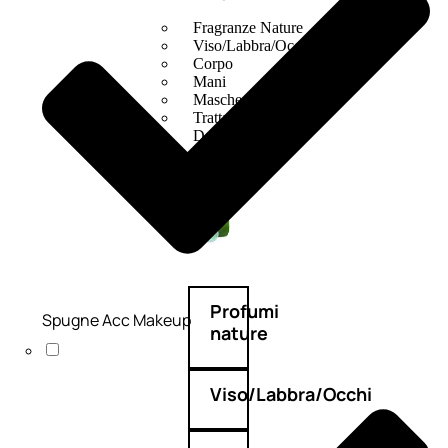
Fragranze Nature
Viso/Labbra/Occhi Nature
Corpo
Mani
Maschera Nature
Trattamenti Viso
Detergenza
Bagno Nature
Deodoranti
Profumi
Spugne Acc Makeup
nature
Viso/Labbra/Occhi