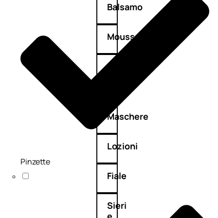
Balsamo
Mousse
Olii
capelli
Maschere
Lozioni
Pinzette
Fiale
Sieri
e