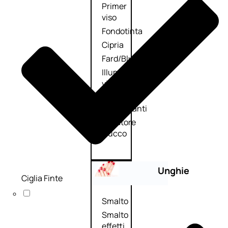
Primer
viso
Fondotinta
Cipria
Fard/Blush
Illuminante
viso
Terre
abbronzanti
Fissatore
trucco
Unghie
Ciglia Finte
Smalto
Smalto
effetti