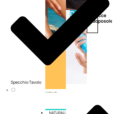
Doposole
Docce
doposole
Specchio Tavolo
NATURALI