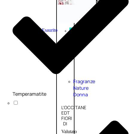
Novità
profumi
nature
Esaurito
PROMO
Fragranze
Nature
Temperamatite
Donna
L’OCCITANE
EDT
FIORI
DI
Valutato