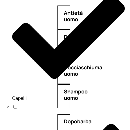
Antietà
uomo
Detergente
viso
uomo
Docciaschiuma
uomo
Shampoo
uomo
Capelli
Dopobarba