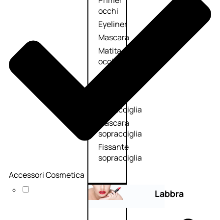
Primer
occhi
Eyeliner
Mascara
Matita
occhi
Antiocchiaie
e correttori
Matita
sopracciglia
Mascara
sopracciglia
Fissante
sopracciglia
Accessori Cosmetica
Labbra