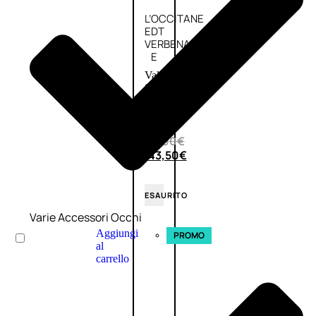
L’OCCITANE
EDT
VERBENA
E
Valutato
0
su
5
(0)
58,00
€
43,50
€
ESAURITO
Varie Accessori Occhi
Aggiungi
PROMO
al
carrello