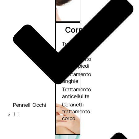
Corpo
Trattamento
corpo
Trattamento
mani e piedi
Trattamento
unghie
Trattamento
anticellulite
Cofanetti
Pennelli Occhi
trattamento
corpo