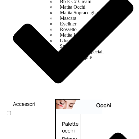
Bb E Cc Cream
Matita Occhi
Matita Sopracciglia
Mascara
Eyeliner
Rossetto
Matita Labbra
Gloss
Smalto
Smalto Effetti Speciali
Solventi Unghie
Accessori
Occhi
Palette
occhi