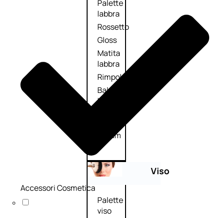
Palette
labbra
Rossetto
Gloss
Matita
labbra
Rimpolpante
Balsamo
labbra
BB e
CC
Cream
Viso
Accessori Cosmetica
Palette
viso