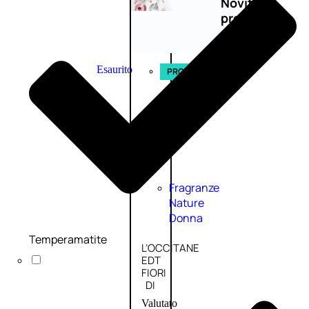
Novità
profumi
nature
Esaurito
PROMO
Fragranze
Nature
Donna
Temperamatite
L’OCCITANE
EDT
FIORI
DI
Valutato