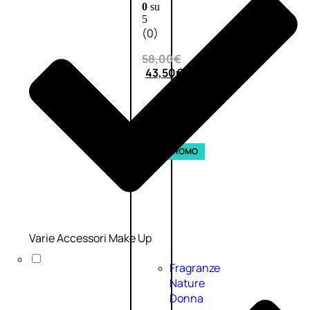
0
su
5
(0)
58,00
€
43,50
€
ESAURITO
Esaurito
PROMO
Varie Accessori Make Up
Fragranze
Nature
Donna