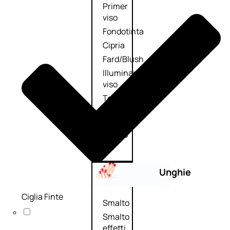
Primer
viso
Fondotinta
Cipria
Fard/Blush
Illuminante
viso
Terre
abbronzanti
Fissatore
trucco
Unghie
Ciglia Finte
Smalto
Smalto
effetti