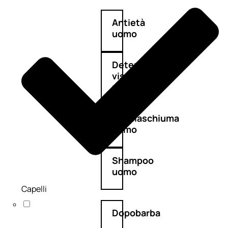
Antietà
uomo
Detergente
viso
uomo
Docciaschiuma
uomo
Shampoo
uomo
Capelli
Dopobarba