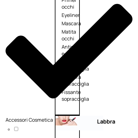
Primer
occhi
Eyeliner
Mascara
Matita
occhi
Antiocchiaie
e correttori
Matita
sopracciglia
Mascara
sopracciglia
Fissante
sopracciglia
Accessori Cosmetica
Labbra