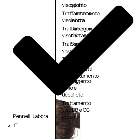
viso giorno
occhi
Trattamento
Trattamento
viso notte
labbra
Trattamento
Detergenti
viso 24 ore
trattanti
Trattamento
Scrub
viso antietà
Maschere
Trattamento
Sieri
viso
Cofanetti
idratante
trattamento
Trattamento
viso
collo e
décolleté
Trattamento
viso BB e CC
Pennelli Labbra
cream