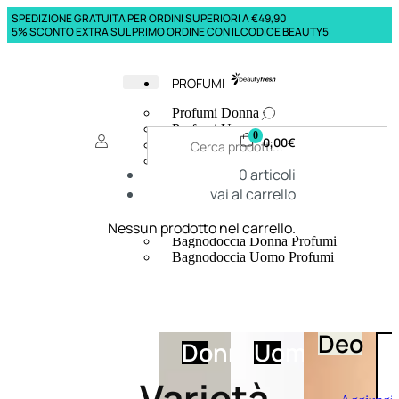
SPEDIZIONE GRATUITA PER ORDINI SUPERIORI A €49,90
5% SCONTO EXTRA SUL PRIMO ORDINE CON IL CODICE BEAUTY5
PROFUMI
Profumi Donna
Profumi Uomo
0
0,00
€
Deodoranti Donna
Deodoranti Uomo
0
articoli
Corpo Donna
vai al carrello
Corpo Uomo
Profumi Capelli
Creme Mani
Nessun prodotto nel carrello.
Bagnodoccia Donna Profumi
Bagnodoccia Uomo Profumi
Deo
Donna
Uomo
Varietà