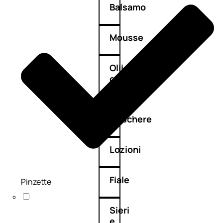
Balsamo
Mousse
Olii
capelli
Maschere
Lozioni
Fiale
Pinzette
Sieri
e