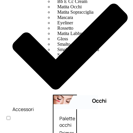
Bb E Cc Cream
Matita Occhi
Matita Sopracciglia
Mascara
Eyeliner
Rossetto
Matita Labbra
Gloss
Smalto
Smalto Effetti Speciali
Solventi Unghie
Occhi
Accessori
Palette
occhi