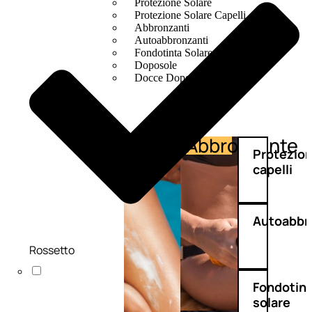
Protezione Solare
Protezione Solare Capelli
Abbronzanti
Autoabbronzanti
Fondotinta Solare
Doposole
Docce Doposole
Abbronzante
Protezione
Protezio
capelli
Autoabbr
Rossetto
Fondotin
solare