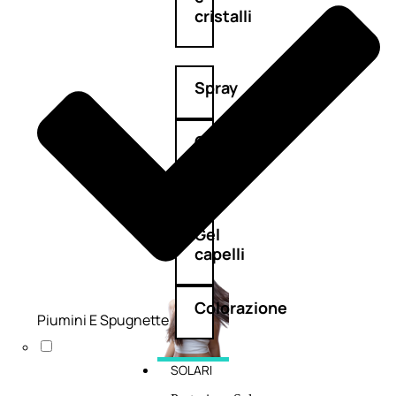
cristalli
Spray
Cera
e
crema
Gel
capelli
Colorazione
Piumini E Spugnette
SOLARI