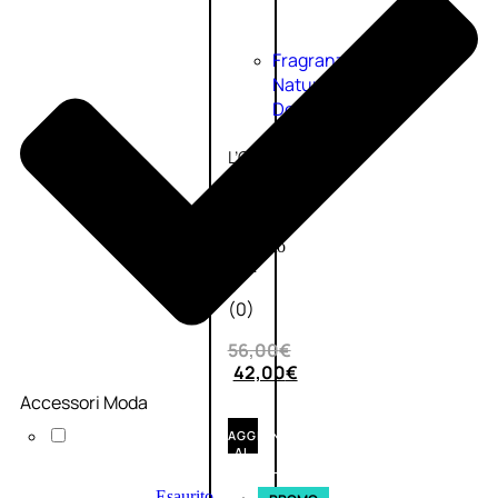
Fragranze
Nature
Donna
L’OCCITANE
EDT
VERBENA
1
Valutato
0
su
5
(0)
56,00
€
42,00
€
Accessori Moda
AGGIUNGI
AL
CARRELLO
Esaurito