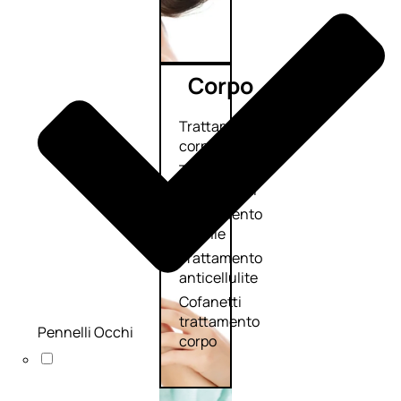
Corpo
Trattamento
corpo
Trattamento
mani e piedi
Trattamento
unghie
Trattamento
anticellulite
Cofanetti
trattamento
Pennelli Occhi
corpo