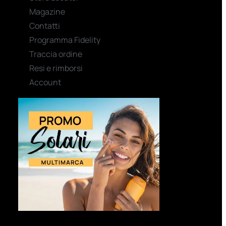
Magazine
Contatti
Programma Fidelity
Traccia ordine
Resi e rimborsi
Account