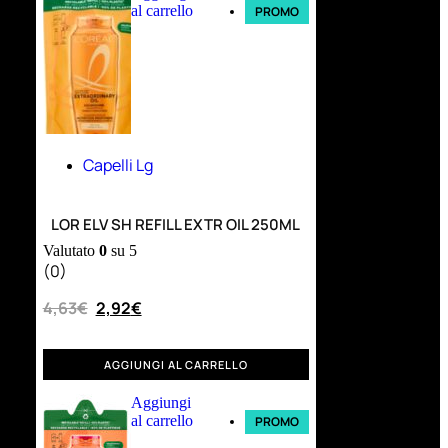
al carrello
PROMO
Capelli Lg
LOR ELV SH REFILL EXTR OIL 250ML
Valutato
0
su 5
(0)
4,63
€
2,92
€
AGGIUNGI AL CARRELLO
Aggiungi
al carrello
PROMO