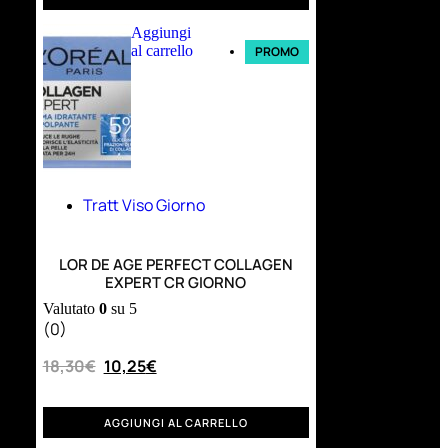
Aggiungi
al carrello
PROMO
Tratt Viso Giorno
LOR DE AGE PERFECT COLLAGEN
EXPERT CR GIORNO
Valutato
0
su 5
(0)
18,30
€
10,25
€
AGGIUNGI AL CARRELLO