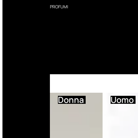
PROFUMI
Profumi Donna
Profumi Uomo
Deodoranti Donna
Deodoranti Uomo
Corpo Donna
Corpo Uomo
Profumi Capelli
Creme Mani
Bagnodoccia Donna Profumi
Bagnodoccia Uomo Profumi
Donna
Uomo