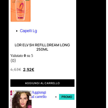
Capelli Lg
LOR ELV SH REFILL DREAM LONG
250ML
Valutato
0
su 5
(0)
4,63
€
2,92
€
AGGIUNGI AL CARRELLO
Aggiungi
al carrello
PROMO