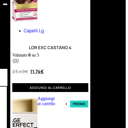
Capelli Lg
LOR EXC CASTANO 4
Valutato
0
su 5
(0)
23,49
€
11,74
€
AGGIUNGI AL CARRELLO
Aggiungi
al carrello
PROMO