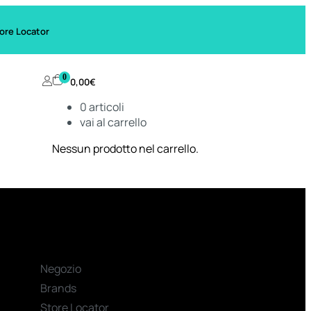
ore Locator
0
0,00
€
0
articoli
vai al carrello
Nessun prodotto nel carrello.
Negozio
Brands
Store Locator