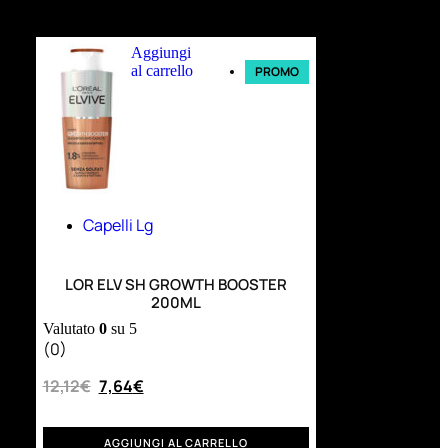
Ultimi arrivi
Aggiungi
al carrello
PROMO
Capelli Lg
LOR ELV SH GROWTH BOOSTER
200ML
Valutato
0
su 5
(0)
12,12
€
7,64
€
AGGIUNGI AL CARRELLO