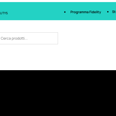
St
Programma Fidelity
AUTY5