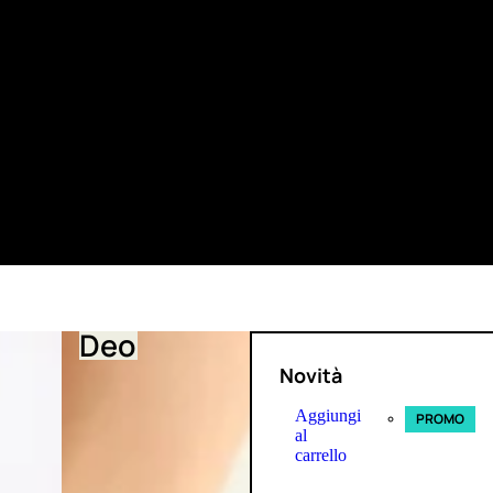
Deo
Novità
Aggiungi
PROMO
al
carrello