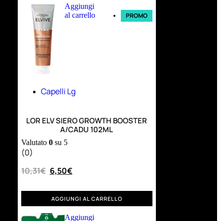
Aggiungi
al carrello
PROMO
Capelli Lg
LOR ELV SIERO GROWTH BOOSTER
A/CADU 102ML
Valutato
0
su 5
(0)
10,31
€
6,50
€
AGGIUNGI AL CARRELLO
Aggiungi