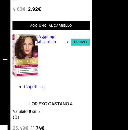
4,63
€
2,92
€
AGGIUNGI AL CARRELLO
Aggiungi
al carrello
PROMO
Capelli Lg
LOR EXC CASTANO 4
Valutato
0
su 5
(0)
23,49
€
11,74
€