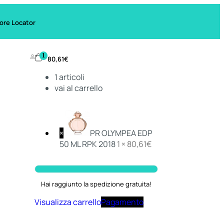
ore Locator
1
80,61
€
1
articoli
vai al carrello
×
PR OLYMPEA EDP
50 ML RPK 2018
1 ×
80,61
€
Hai raggiunto la spedizione gratuita!
Visualizza carrello
Pagamento