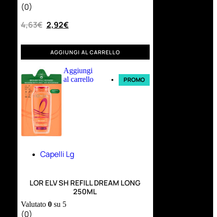
(0)
4,63
€
2,92
€
AGGIUNGI AL CARRELLO
Aggiungi
al carrello
PROMO
Capelli Lg
LOR ELV SH REFILL DREAM LONG
250ML
Valutato
0
su 5
(0)