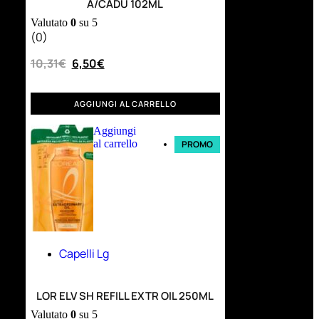
A/CADU 102ML
Valutato
0
su 5
(0)
10,31
€
6,50
€
AGGIUNGI AL CARRELLO
Aggiungi
al carrello
PROMO
Capelli Lg
LOR ELV SH REFILL EXTR OIL 250ML
Valutato
0
su 5