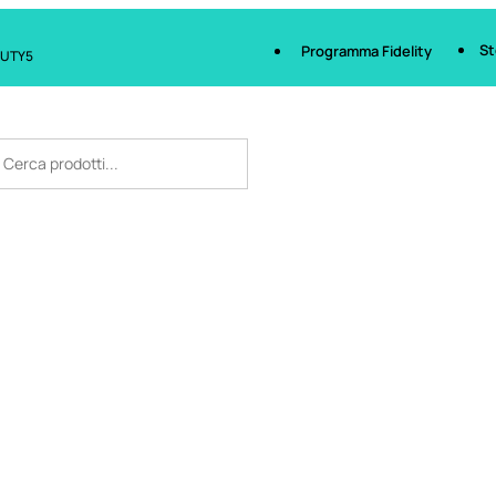
St
Programma Fidelity
AUTY5