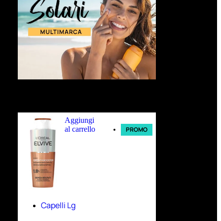
Ultimi arrivi
Aggiungi
al carrello
PROMO
Capelli Lg