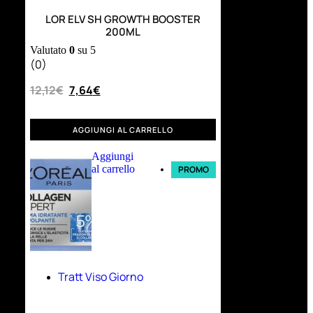
LOR ELV SH GROWTH BOOSTER
200ML
Valutato
0
su 5
(0)
12,12
€
7,64
€
AGGIUNGI AL CARRELLO
Aggiungi
al carrello
PROMO
Tratt Viso Giorno