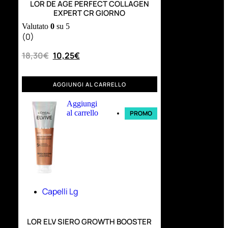
LOR DE AGE PERFECT COLLAGEN
EXPERT CR GIORNO
Valutato
0
su 5
(0)
18,30
€
10,25
€
AGGIUNGI AL CARRELLO
Aggiungi
al carrello
PROMO
Capelli Lg
LOR ELV SIERO GROWTH BOOSTER