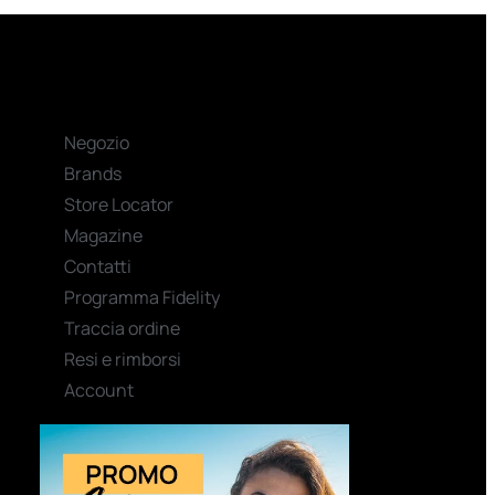
Negozio
Brands
Store Locator
Magazine
Contatti
Programma Fidelity
Traccia ordine
Resi e rimborsi
Account