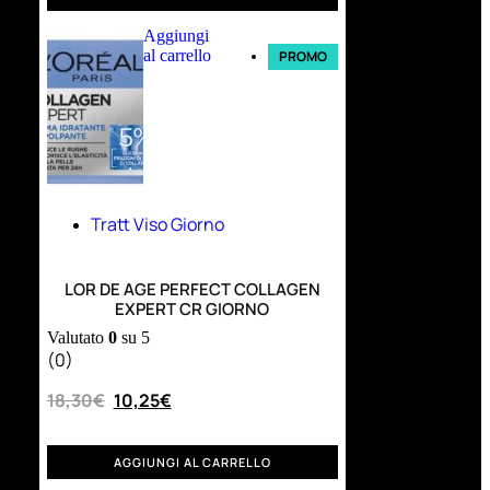
Aggiungi
al carrello
PROMO
Tratt Viso Giorno
LOR DE AGE PERFECT COLLAGEN
EXPERT CR GIORNO
Valutato
0
su 5
(0)
18,30
€
10,25
€
AGGIUNGI AL CARRELLO