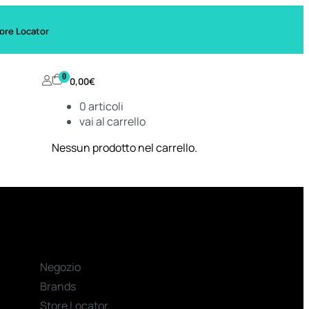
ore Locator
0
0,00
€
0
articoli
vai al carrello
Nessun prodotto nel carrello.
Negozio
Brands
Store Locator