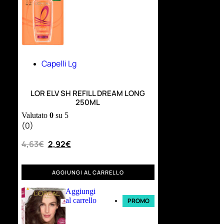
Capelli Lg
LOR ELV SH REFILL DREAM LONG
250ML
Valutato
0
su 5
(0)
4,63
€
2,92
€
AGGIUNGI AL CARRELLO
Aggiungi
al carrello
PROMO