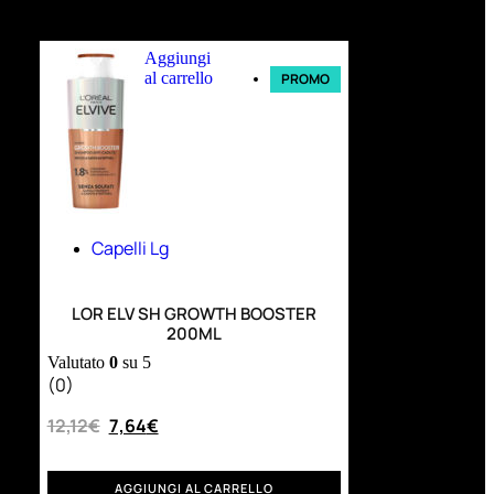
Ultimi arrivi
Aggiungi
al carrello
PROMO
Capelli Lg
LOR ELV SH GROWTH BOOSTER
200ML
Valutato
0
su 5
(0)
12,12
€
7,64
€
AGGIUNGI AL CARRELLO