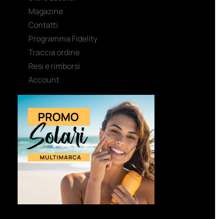
Magazine
Contatti
Programma Fidelity
Traccia ordine
Resi e rimborsi
Account