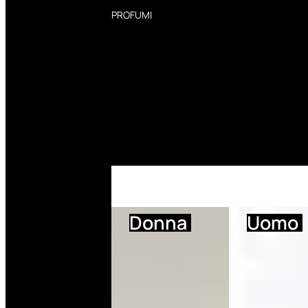
PROFUMI
Profumi Donna
Profumi Uomo
Deodoranti Donna
Deodoranti Uomo
Corpo Donna
Corpo Uomo
Profumi Capelli
Creme Mani
Bagnodoccia Donna Profumi
Bagnodoccia Uomo Profumi
Donna
Uomo