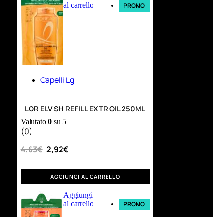
al carrello
PROMO
Capelli Lg
LOR ELV SH REFILL EXTR OIL 250ML
Valutato
0
su 5
(0)
4,63
€
2,92
€
AGGIUNGI AL CARRELLO
Aggiungi
al carrello
PROMO