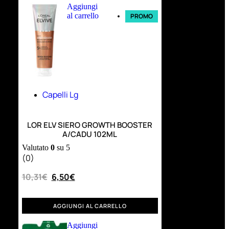
Aggiungi
al carrello
PROMO
Capelli Lg
LOR ELV SIERO GROWTH BOOSTER
A/CADU 102ML
Valutato
0
su 5
(0)
10,31
€
6,50
€
AGGIUNGI AL CARRELLO
Aggiungi