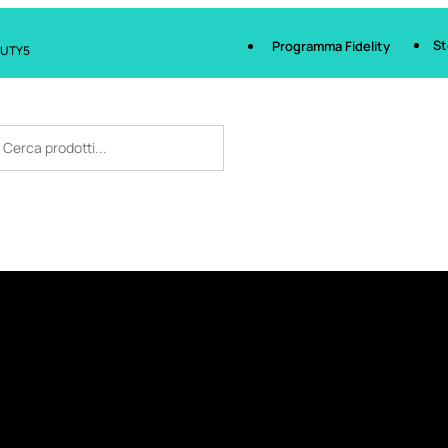
St
Programma Fidelity
AUTY5