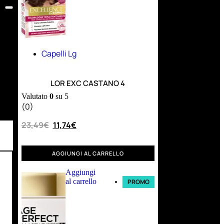
Capelli Lg
LOR EXC CASTANO 4
Valutato
0
su 5
(0)
23,49
€
11,74
€
AGGIUNGI AL CARRELLO
Aggiungi
al carrello
PROMO