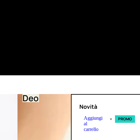
Deo
Novità
Aggiungi
PROMO
al
carrello