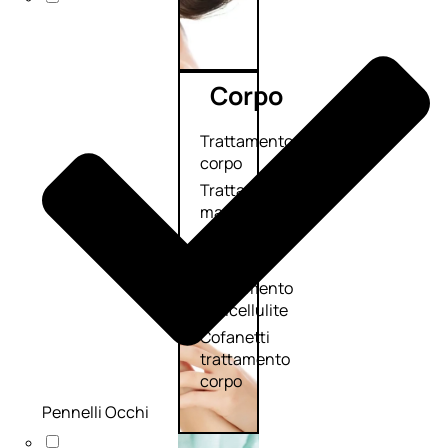
Corpo
Trattamento
corpo
Trattamento
mani e piedi
Trattamento
unghie
Trattamento
anticellulite
Cofanetti
trattamento
corpo
Pennelli Occhi