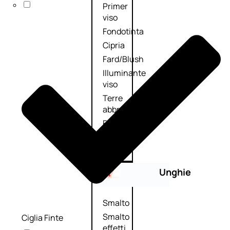
Primer
viso
Fondotinta
Cipria
Fard/Blush
Illuminante
viso
Terre
abbronzanti
Fissatore
trucco
Unghie
Smalto
Smalto
Ciglia Finte
effetti