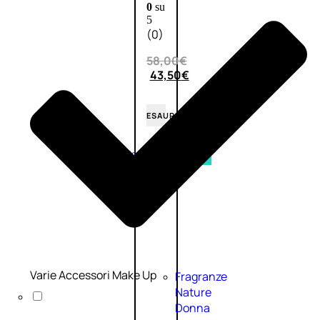
0
su
5
(0)
58,00
€
43,50
€
ESAURITO
Esaurito
PROMO
Varie Accessori Make Up
Fragranze
Nature
Donna