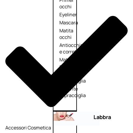
Primer
occhi
Eyeliner
Mascara
Matita
occhi
Antiocchiaie
e correttori
Matita
sopracciglia
Mascara
sopracciglia
Fissante
sopracciglia
Labbra
Accessori Cosmetica