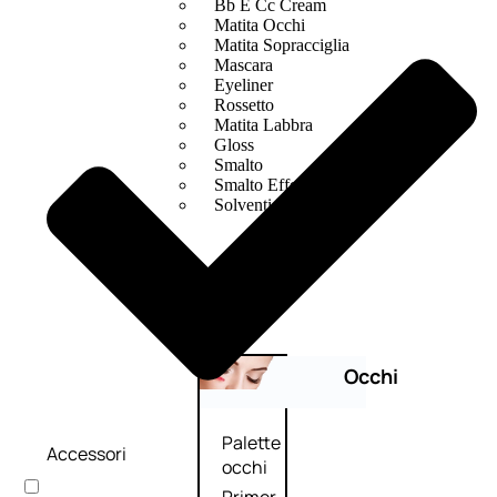
Bb E Cc Cream
Matita Occhi
Matita Sopracciglia
Mascara
Eyeliner
Rossetto
Matita Labbra
Gloss
Smalto
Smalto Effetti Speciali
Solventi Unghie
Occhi
Palette
Accessori
occhi