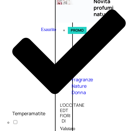
Novità
profumi
nature
Esaurito
PROMO
Fragranze
Nature
Donna
L’OCCITANE
EDT
Temperamatite
FIORI
DI
Valutato