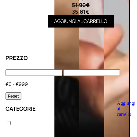
51,90
€
35,81
€
AGGIUNGI AL CARRELLO
PREZZO
€0 - €999
Reset
Aggiungi
CATEGORIE
al
carrello