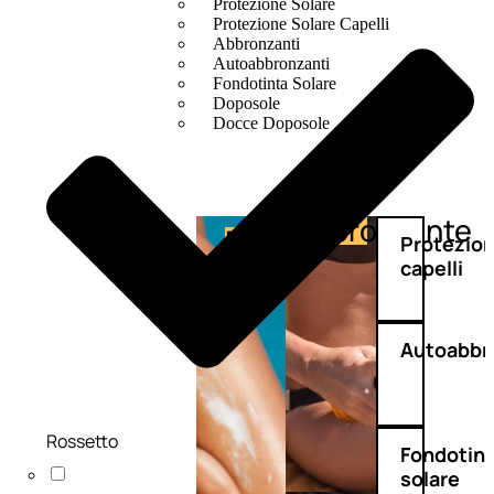
Protezione Solare
Protezione Solare Capelli
Abbronzanti
Autoabbronzanti
Fondotinta Solare
Doposole
Docce Doposole
Abbronzante
Protezione
Protezio
capelli
Autoabbr
Rossetto
Fondotin
solare