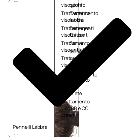
viso giorno
occhi
Trattamento
Trattamento
viso notte
labbra
Trattamento
Detergenti
viso 24 ore
trattanti
Trattamento
Scrub
viso antietà
Maschere
Trattamento
Sieri
viso
Cofanetti
idratante
trattamento
Trattamento
viso
collo e
décolleté
Trattamento
viso BB e CC
cream
Pennelli Labbra