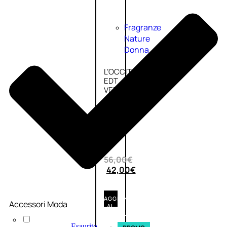
Fragranze
Nature
Donna
L’OCCITANE
EDT
VERBENA
1
Valutato
0
su
5
(0)
56,00
€
42,00
€
AGGIUNGI
Accessori Moda
AL
CARRELLO
Esaurito