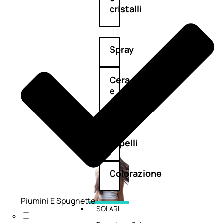
cristalli
Spray
Cera
e
crema
Gel
capelli
Colorazione
Piumini E Spugnette
SOLARI