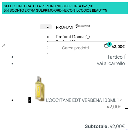
SPEDIZIONE GRATUITA PER ORDINI SUPERIORI A €49,90
5% SCONTO EXTRA SUL PRIMO ORDINE CON IL CODICE BEAUTY5
PROFUMI
Profumi Donna
Profumi Uomo
1
42,00
€
Deodoranti Donna
Deodoranti Uomo
1
articoli
Corpo Donna
vai al carrello
Corpo Uomo
Profumi Capelli
Creme Mani
Bagnodoccia Donna Profumi
Bagnodoccia Uomo Profumi
×
L'OCCITANE EDT VERBENA 100ML
1 ×
42,00
€
Deo
Donna
Uomo
Subtotale:
42,00
€