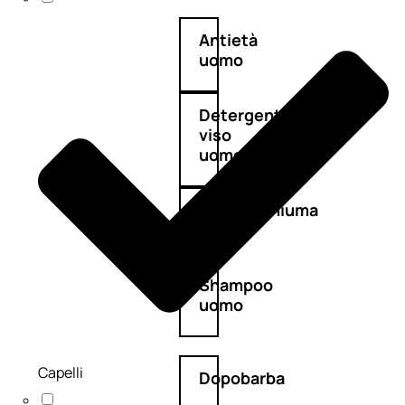
Antietà
uomo
Detergente
viso
uomo
Docciaschiuma
uomo
Shampoo
uomo
Capelli
Dopobarba