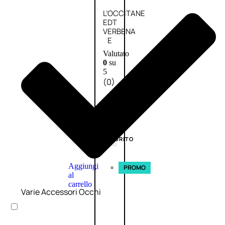
L’OCCITANE
EDT
VERBENA
E
Valutato
0
su
5
(0)
58,00
€
43,50
€
ESAURITO
Aggiungi
PROMO
al
carrello
Varie Accessori Occhi