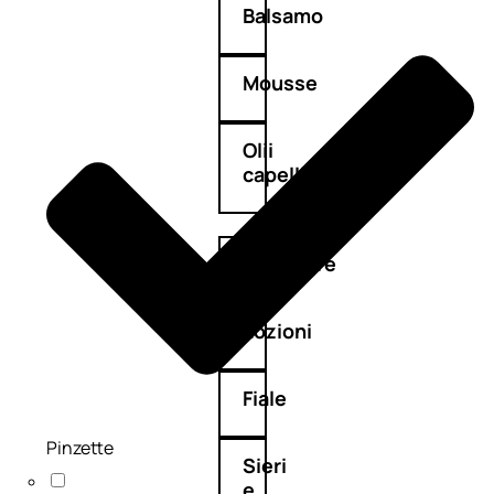
Balsamo
Mousse
Olii
capelli
Maschere
Lozioni
Fiale
Pinzette
Sieri
e