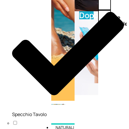
Doposole
Docce
doposole
Specchio Tavolo
NATURALI