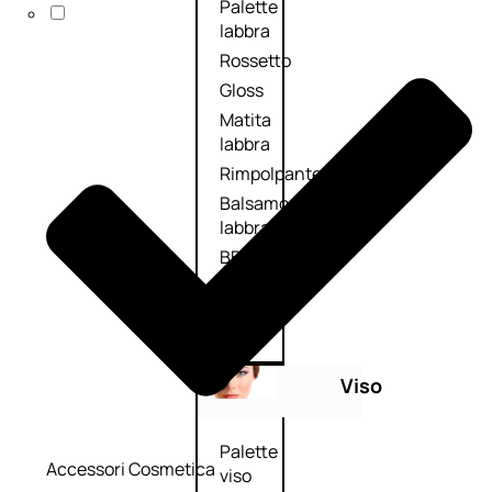
Palette
labbra
Rossetto
Gloss
Matita
labbra
Rimpolpante
Balsamo
labbra
BB e
CC
Cream
Viso
Palette
Accessori Cosmetica
viso