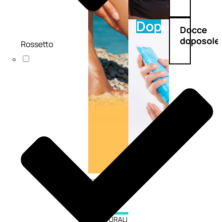
Doposole
Docce
doposole
Rossetto
NATURALI