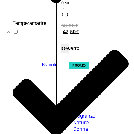
0
su
5
(0)
Temperamatite
58,00
€
43,50
€
ESAURITO
Esaurito
PROMO
Fragranze
Nature
Donna