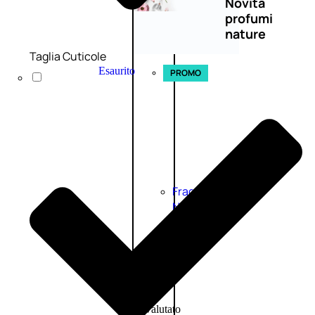
Novità
profumi
nature
Taglia Cuticole
Esaurito
PROMO
Fragranze
Nature
Donna
L’OCCITANE
EDT
FIORI
DI
Valutato