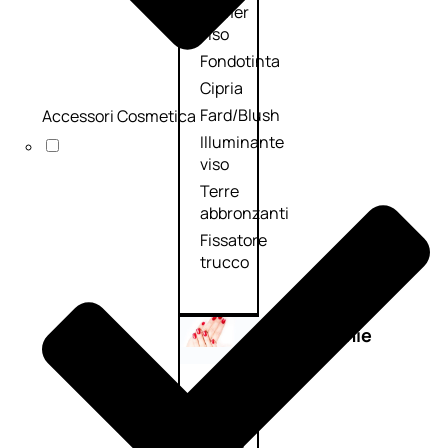
Primer
viso
Fondotinta
Cipria
Fard/Blush
Accessori Cosmetica
Illuminante
viso
Terre
abbronzanti
Fissatore
trucco
Unghie
Smalto
Smalto
effetti