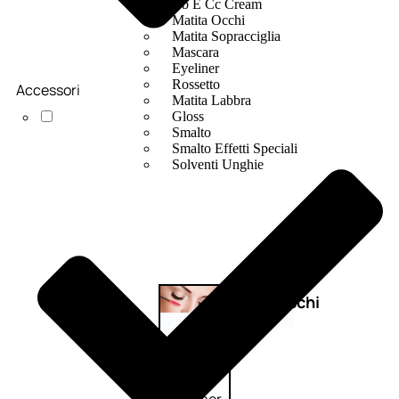
Bb E Cc Cream
Matita Occhi
Matita Sopracciglia
Mascara
Eyeliner
Rossetto
Accessori
Matita Labbra
Gloss
Smalto
Smalto Effetti Speciali
Solventi Unghie
Occhi
Palette
occhi