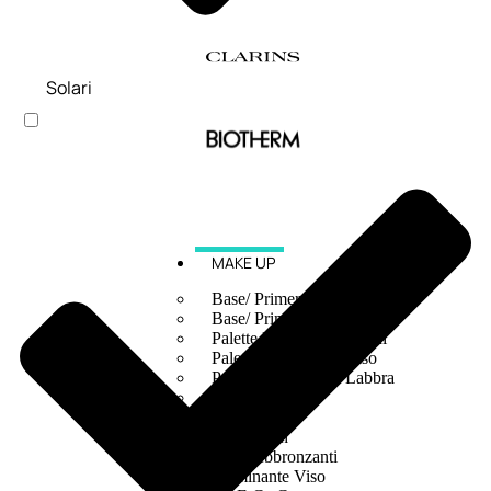
Solari
MAKE UP
Base/ Primer Occhi
Base/ Primer Viso
Palette E Cofanetti Occhi
Palette E Cofanetti Viso
Palette E Cofanetti Labbra
Fondotinta
Cipria
Fard/Blush
Terre Abbronzanti
Illuminante Viso