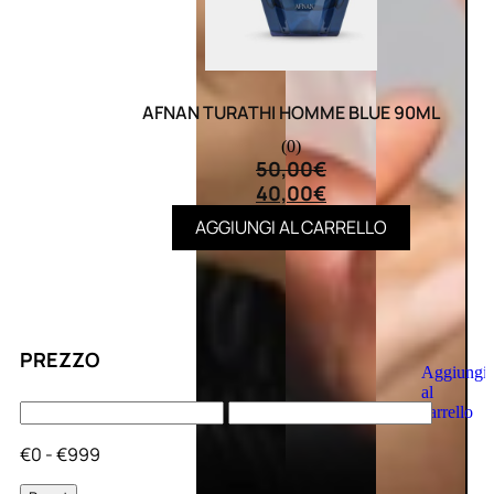
AFNAN TURATHI HOMME BLUE 90ML
(0)
50,00
€
40,00
€
AGGIUNGI AL CARRELLO
PREZZO
Aggiungi
al
carrello
€0 - €999