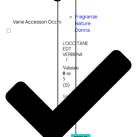
Fragranze
Varie Accessori Occhi
Nature
Donna
L’OCCITANE
EDT
VERBENA
1
Valutato
0
su
5
(0)
56,00
€
42,00
€
AGGIUNGI
AL
CARRELLO
Esaurito