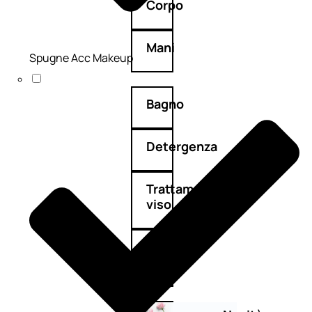
Corpo
Mani
Spugne Acc Makeup
Bagno
Detergenza
Trattamenti
viso
Maschere
nature