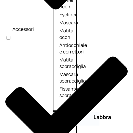
Primer
occhi
Eyeliner
Mascara
Accessori
Matita
occhi
Antiocchiaie
e correttori
Matita
sopracciglia
Mascara
sopracciglia
Fissante
sopracciglia
Labbra