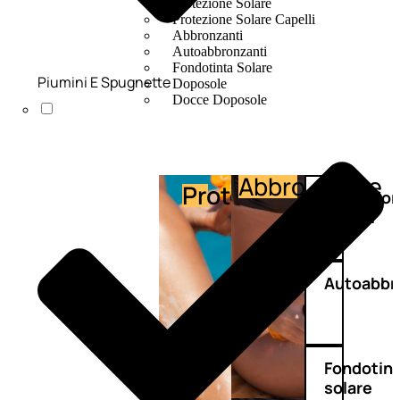
Protezione Solare
Protezione Solare Capelli
Abbronzanti
Autoabbronzanti
Fondotinta Solare
Piumini E Spugnette
Doposole
Docce Doposole
Abbronzante
Protezione
Protezio
capelli
Autoabbr
Fondotin
solare