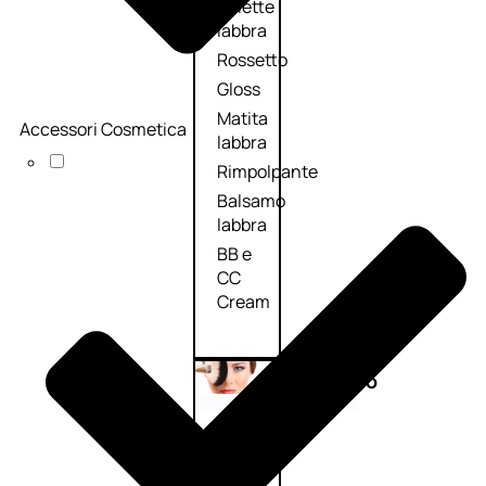
Palette
labbra
Rossetto
Gloss
Matita
Accessori Cosmetica
labbra
Rimpolpante
Balsamo
labbra
BB e
CC
Cream
Viso
Palette
viso