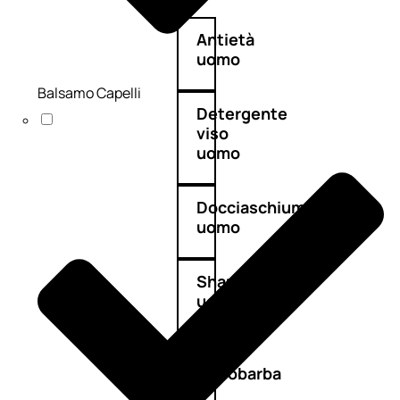
Antietà
uomo
Balsamo Capelli
Detergente
viso
uomo
Docciaschiuma
uomo
Shampoo
uomo
Dopobarba