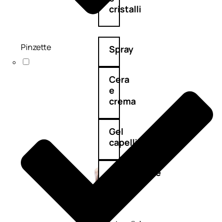
cristalli
Pinzette
Spray
Cera
e
crema
Gel
capelli
Colorazione
SOLARI