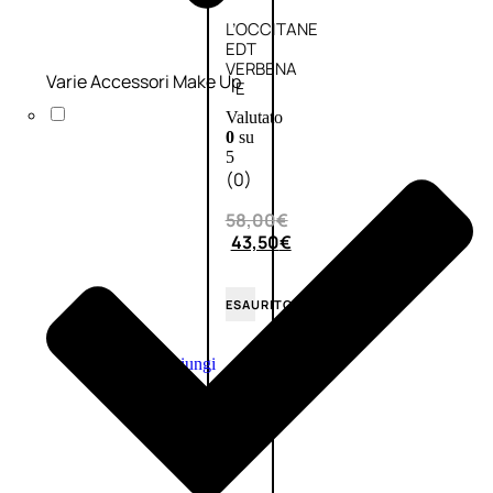
L’OCCITANE
EDT
VERBENA
Varie Accessori Make Up
E
Valutato
0
su
5
(0)
58,00
€
43,50
€
ESAURITO
Aggiungi
PROMO
al
carrello