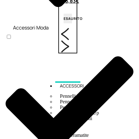
6,83
€
ESAURITO
Accessori Moda
ACCESSORI
Pennelli Viso
Pennelli Occhi
Pennelli Labbra
Accessori Make Up
Accessori Occhi
Ciglia Finte
Pinzette
Temperamatite