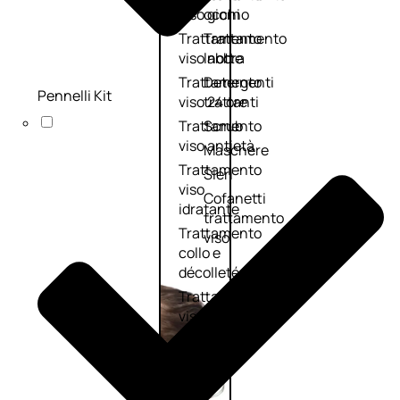
viso giorno
occhi
Trattamento
Trattamento
viso notte
labbra
Trattamento
Detergenti
Pennelli Kit
viso 24 ore
trattanti
Trattamento
Scrub
viso antietà
Maschere
Trattamento
Sieri
viso
Cofanetti
idratante
trattamento
Trattamento
viso
collo e
décolleté
Trattamento
viso BB e CC
cream