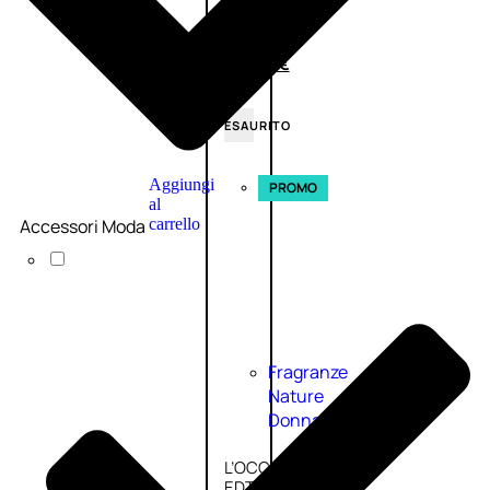
(0)
58,00
€
43,50
€
ESAURITO
Aggiungi
PROMO
al
Accessori Moda
carrello
Fragranze
Nature
Donna
L’OCCITANE
EDT