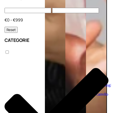
€0 - €999
Reset
CATEGORIE
Aggiungi
al
carrello