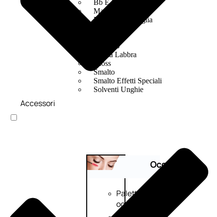
Bb E Cc Cream
Matita Occhi
Matita Sopracciglia
Mascara
Eyeliner
Rossetto
Matita Labbra
Gloss
Smalto
Smalto Effetti Speciali
Solventi Unghie
Accessori
Occhi
Palette
occhi