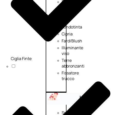
Palette
viso
Primer
viso
Fondotinta
Cipria
Fard/Blush
Illuminante
viso
Ciglia Finte
Terre
abbronzanti
Fissatore
trucco
Unghie
Smalto