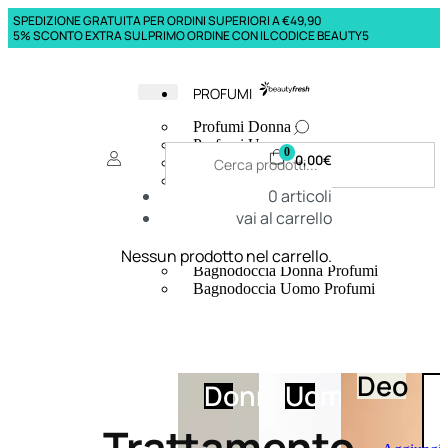
SPEDIZIONE GRATUITA PER ORDINI SUPERIORI A €49,90
5% SCONTO EXTRA SUL PRIMO ORDINE CON IL CODICE BEAUTY5
PROFUMI
Profumi Donna
Profumi Uomo
0
0,00
€
Deodoranti Donna
Deodoranti Uomo
0
articoli
Corpo Donna
vai al carrello
Corpo Uomo
Profumi Capelli
Creme Mani
Nessun prodotto nel carrello.
Bagnodoccia Donna Profumi
Bagnodoccia Uomo Profumi
Deo
Donna
Uomo
Trattamento