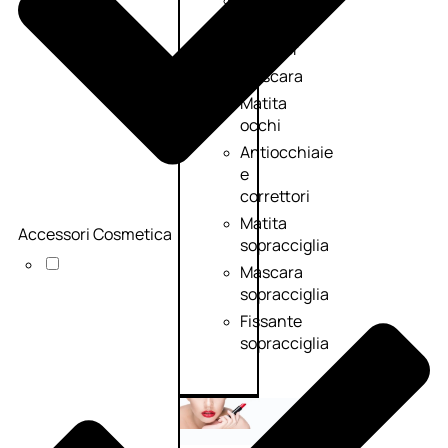
Primer
occhi
Eyeliner
Mascara
Matita
occhi
Antiocchiaie
e
correttori
Matita
Accessori Cosmetica
sopracciglia
Mascara
sopracciglia
Fissante
sopracciglia
Labbra