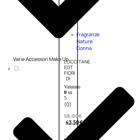
Fragranze
Nature
Donna
Varie Accessori Make Up
L’OCCITANE
EDT
FIORI
DI
Valutato
0
su
5
(0)
58,00
€
43,50
€
ESAURITO