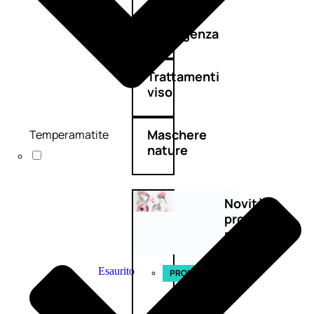
Detergenza
Trattamenti
viso
Maschere
Temperamatite
nature
Novità
profumi
nature
Esaurito
PROMO