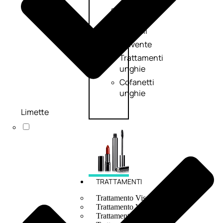
Smalto
effetti
speciali
Solvente
Trattamenti
unghie
Cofanetti
unghie
Limette
TRATTAMENTI
Trattamento Viso Antieta
Trattamento Viso Giorno
Trattamento Viso Notte