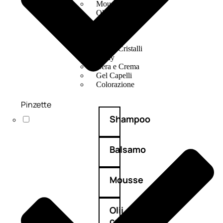
Mousse
Olii Capelli
Maschere
Lozioni
Fiale
Sieri e Cristalli
Spray
Cera e Crema
Gel Capelli
Colorazione
Pinzette
Shampoo
Balsamo
Mousse
Olii
capelli