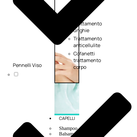
mani
e
piedi
Trattamento
unghie
Trattamento
anticellulite
Cofanetti
trattamento
Pennelli Viso
corpo
CAPELLI
Shampoo
Balsamo