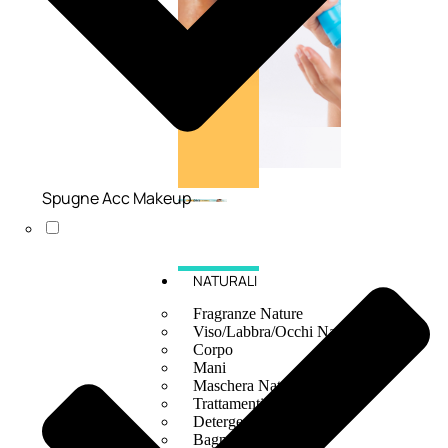
Spugne Acc Makeup
NATURALI
Fragranze Nature
Viso/Labbra/Occhi Nature
Corpo
Mani
Maschera Nature
Trattamenti Viso
Detergenza
Bagno Nature