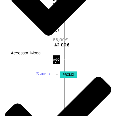
VERBENA
1
Valutato
0
su
5
(0)
56,00
€
42,00
€
Accessori Moda
AGGIUNGI
AL
CARRELLO
Esaurito
PROMO