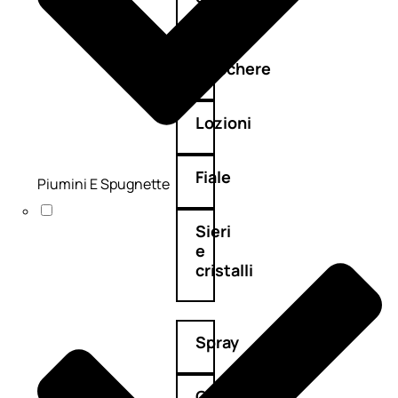
Maschere
Lozioni
Fiale
Piumini E Spugnette
Sieri
e
cristalli
Spray
Cera