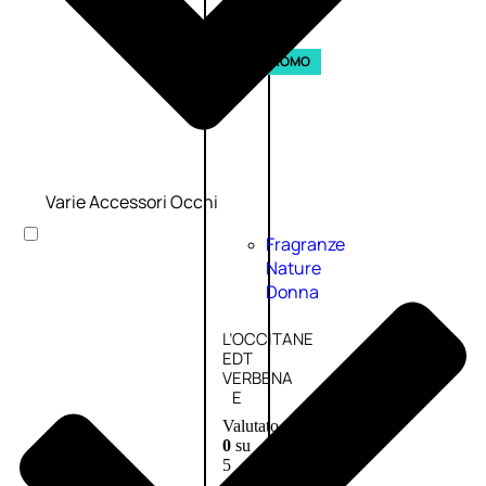
Esaurito
PROMO
Varie Accessori Occhi
Fragranze
Nature
Donna
L’OCCITANE
EDT
VERBENA
E
Valutato
0
su
5