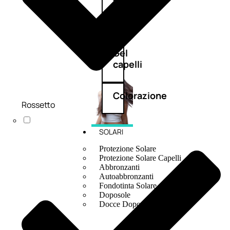
e
crema
Gel
capelli
Colorazione
Rossetto
SOLARI
Protezione Solare
Protezione Solare Capelli
Abbronzanti
Autoabbronzanti
Fondotinta Solare
Doposole
Docce Doposole