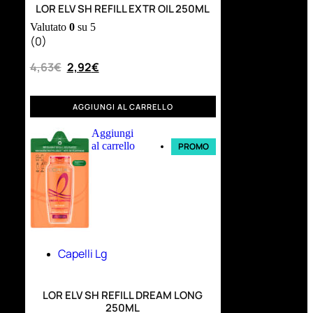
LOR ELV SH REFILL EXTR OIL 250ML
Valutato
0
su 5
(0)
4,63
€
2,92
€
AGGIUNGI AL CARRELLO
Aggiungi
al carrello
PROMO
Capelli Lg
LOR ELV SH REFILL DREAM LONG
250ML