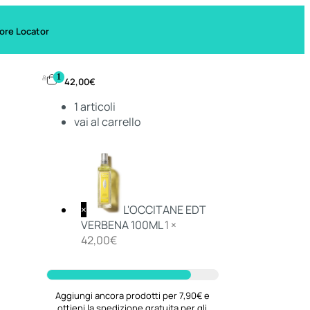
ore Locator
1
42,00
€
1
articoli
vai al carrello
×
L'OCCITANE EDT
VERBENA 100ML
1 ×
42,00
€
Aggiungi ancora prodotti per 7,90€ e
ottieni la spedizione gratuita per gli