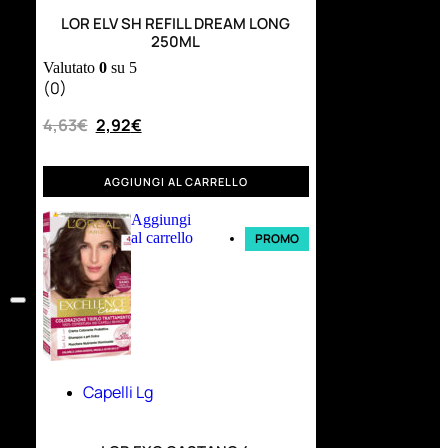
LOR ELV SH REFILL DREAM LONG
250ML
Valutato
0
su 5
(0)
4,63
€
2,92
€
AGGIUNGI AL CARRELLO
Aggiungi
al carrello
PROMO
Capelli Lg