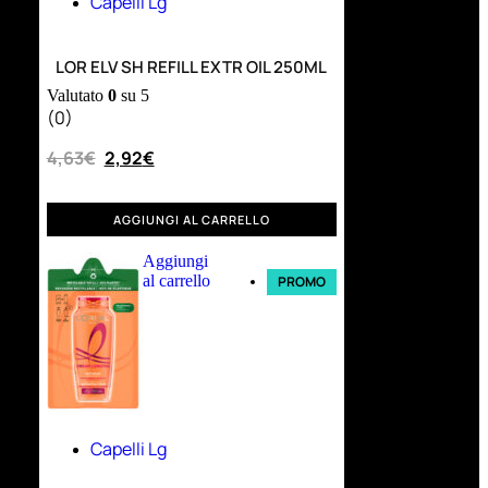
Capelli Lg
LOR ELV SH REFILL EXTR OIL 250ML
Valutato
0
su 5
(0)
4,63
€
2,92
€
AGGIUNGI AL CARRELLO
Aggiungi
al carrello
PROMO
Capelli Lg