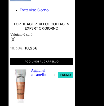
Tratt Viso Giorno
LOR DE AGE PERFECT COLLAGEN
EXPERT CR GIORNO
Valutato
0
su 5
(0)
18,30
€
10,25
€
AGGIUNGI AL CARRELLO
Aggiungi
al carrello
PROMO