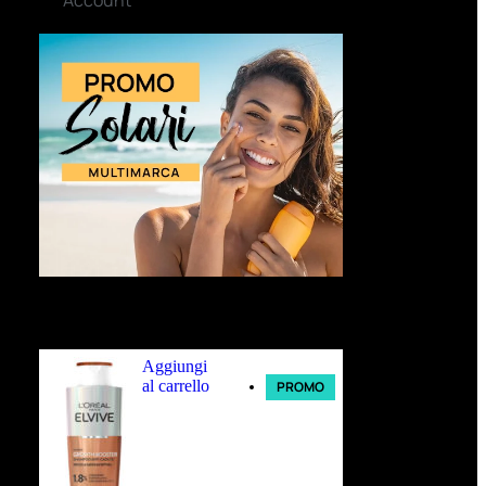
Ultimi arrivi
Aggiungi
al carrello
PROMO