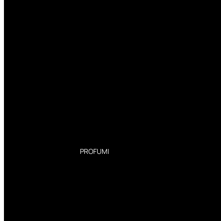
PROFUMI
Profumi Donna
Profumi Uomo
Deodoranti Donna
Deodoranti Uomo
Corpo Donna
Corpo Uomo
Profumi Capelli