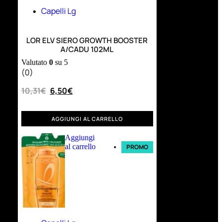
Capelli Lg
LOR ELV SIERO GROWTH BOOSTER
A/CADU 102ML
Valutato
0
su 5
(0)
10,31
€
6,50
€
AGGIUNGI AL CARRELLO
Aggiungi
al carrello
PROMO