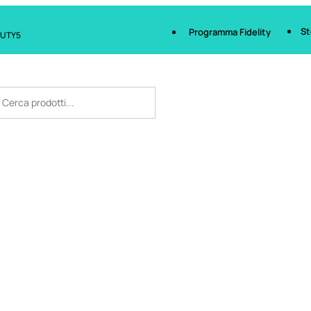
St
Programma Fidelity
AUTY5