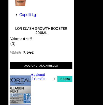
Capelli Lg
LOR ELV SH GROWTH BOOSTER
200ML
Valutato
0
su 5
(0)
12,12
€
7,64
€
AGGIUNGI AL CARRELLO
Aggiungi
al carrello
PROMO