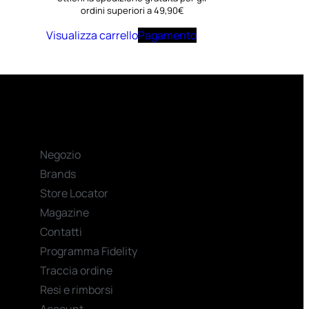
ordini superiori a 49,90€
Visualizza carrello
Pagamento
Negozio
Brands
Store Locator
Magazine
Contatti
Programma Fidelity
Traccia ordine
Resi e rimborsi
Account