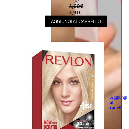
(0)
4,60
€
3,91
€
AGGIUNGI AL CARRELLO
Aggiungi
al
carrello