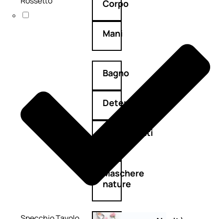
Rossetto
Corpo
Mani
Bagno
Detergenza
Trattamenti
viso
Maschere
nature
Specchio Tavolo