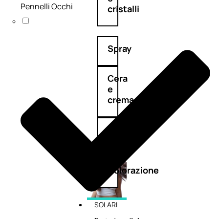
Pennelli Occhi
cristalli
Spray
Cera
e
crema
Gel
capelli
Colorazione
SOLARI