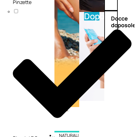
Pinzette
Doposole
Docce
doposole
NATURALI