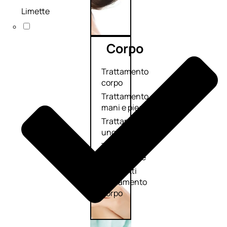
Limette
Corpo
Trattamento
corpo
Trattamento
mani e piedi
Trattamento
unghie
Trattamento
anticellulite
Cofanetti
trattamento
corpo