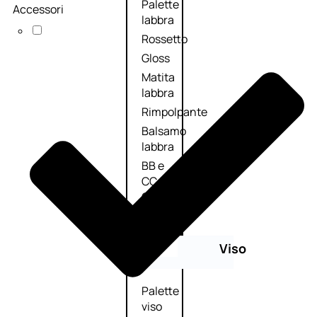
Palette
Accessori
labbra
Rossetto
Gloss
Matita
labbra
Rimpolpante
Balsamo
labbra
BB e
CC
Cream
Viso
Palette
viso