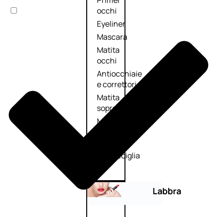
Primer
occhi
Eyeliner
Mascara
Matita
occhi
Antiocchiaie
e correttori
Matita
sopracciglia
Mascara
sopracciglia
Fissante
sopracciglia
Labbra