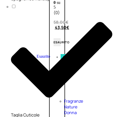
0
su
5
(0)
58,00
€
43,50
€
ESAURITO
Esaurito
PROMO
Fragranze
Nature
Donna
Taglia Cuticole