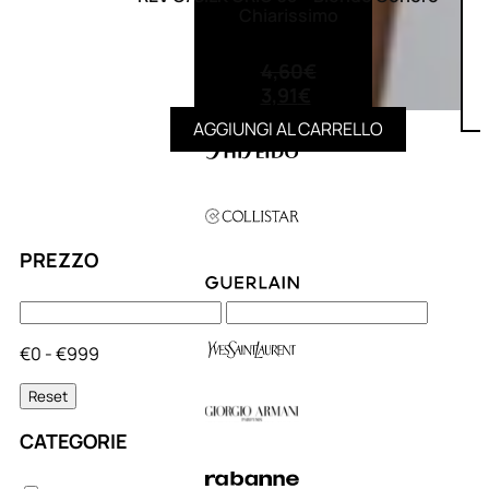
Chiarissimo
(0)
4,60
€
3,91
€
AGGIUNGI AL CARRELLO
PREZZO
€0 - €999
Reset
CATEGORIE