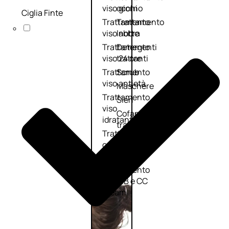
viso giorno
occhi
Ciglia Finte
Trattamento
Trattamento
viso notte
labbra
Trattamento
Detergenti
viso 24 ore
trattanti
Trattamento
Scrub
viso antietà
Maschere
Trattamento
Sieri
viso
Cofanetti
idratante
trattamento
Trattamento
viso
collo e
décolleté
Trattamento
viso BB e CC
cream