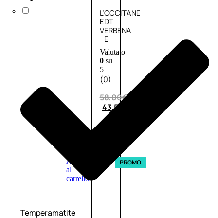
L’OCCITANE
EDT
VERBENA
E
Valutato
0
su
5
(0)
58,00
€
43,50
€
ESAURITO
Aggiungi
PROMO
al
carrello
Temperamatite