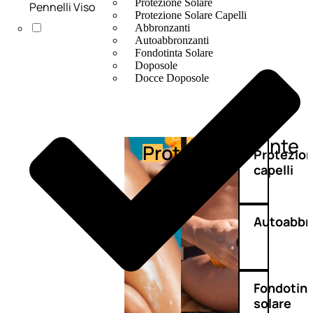
Protezione Solare
Pennelli Viso
Protezione Solare Capelli
Abbronzanti
Autoabbronzanti
Fondotinta Solare
Doposole
Docce Doposole
Abbronzante
Protezione
Protezio
capelli
Autoabbr
Fondotin
solare