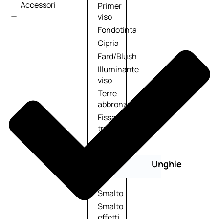
Accessori
Primer
viso
Fondotinta
Cipria
Fard/Blush
Illuminante
viso
Terre
abbronzanti
Fissatore
trucco
Unghie
Smalto
Smalto
effetti