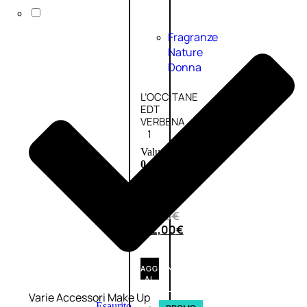
Fragranze
Nature
Donna
L’OCCITANE
EDT
VERBENA
1
Valutato
0
su
5
(0)
56,00
€
42,00
€
AGGIUNGI
AL
CARRELLO
Varie Accessori Make Up
Esaurito