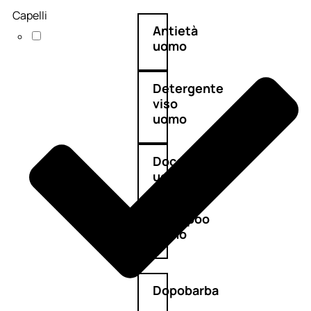
Capelli
Antietà
uomo
Detergente
viso
uomo
Docciaschiuma
uomo
Shampoo
uomo
Dopobarba