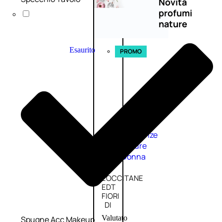
Novità
profumi
nature
Esaurito
PROMO
Fragranze
Nature
Donna
L’OCCITANE
EDT
FIORI
DI
Valutato
Spugne Acc Makeup