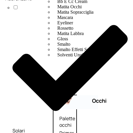
Bb E Cc Cream
Matita Occhi
Matita Sopracciglia
Mascara
Eyeliner
Rossetto
Matita Labbra
Gloss
Smalto
Smalto Effetti Speciali
Solventi Unghie
Occhi
Palette
occhi
Solari