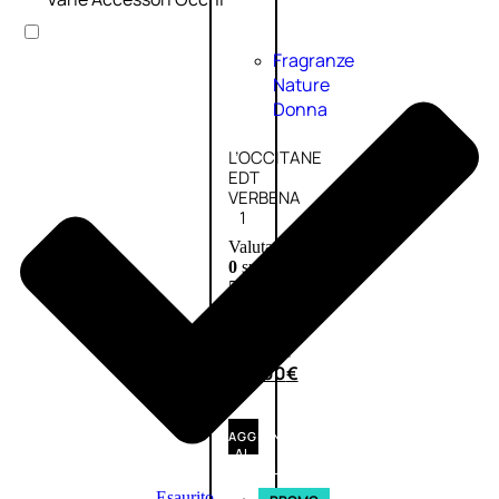
Fragranze
Nature
Donna
L’OCCITANE
EDT
VERBENA
1
Valutato
0
su
5
(0)
56,00
€
42,00
€
AGGIUNGI
AL
CARRELLO
Esaurito