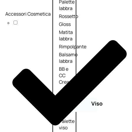
Palette
labbra
Accessori Cosmetica
Rossetto
Gloss
Matita
labbra
Rimpolpante
Balsamo
labbra
BB e
CC
Cream
Viso
Palette
viso