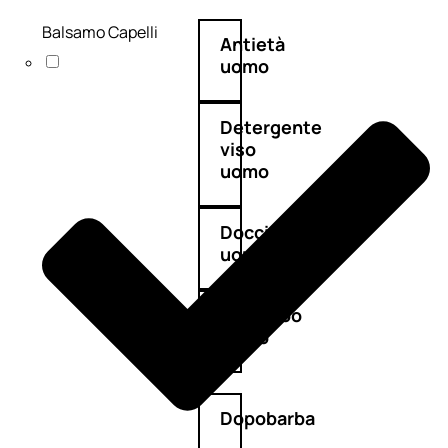
Balsamo Capelli
Antietà
uomo
Detergente
viso
uomo
Docciaschiuma
uomo
Shampoo
uomo
Dopobarba