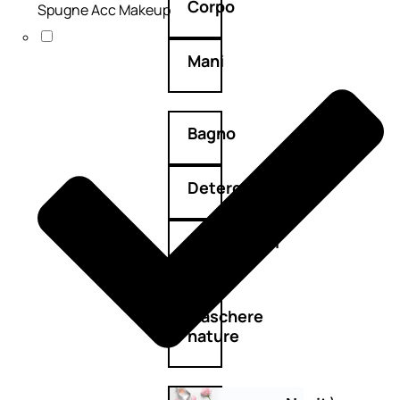
Corpo
Spugne Acc Makeup
Mani
Bagno
Detergenza
Trattamenti
viso
Maschere
nature