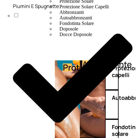
Protezione Solare
Piumini E Spugnette
Protezione Solare Capelli
Abbronzanti
Autoabbronzanti
Fondotinta Solare
Doposole
Docce Doposole
Abbronzante
Protezione
Protezio
capelli
Autoabbr
Fondotin
solare