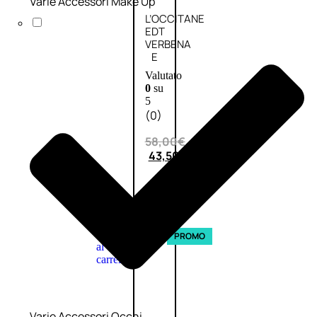
Varie Accessori Make Up
L’OCCITANE
EDT
VERBENA
E
Valutato
0
su
5
(0)
58,00
€
43,50
€
ESAURITO
Aggiungi
PROMO
al
carrello
Varie Accessori Occhi