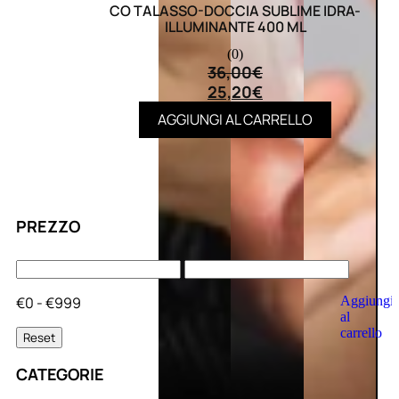
CO TALASSO-DOCCIA SUBLIME IDRA-
ILLUMINANTE 400 ML
(0)
36,00
€
25,20
€
AGGIUNGI AL CARRELLO
PREZZO
€0 - €999
Aggiungi
al
carrello
Reset
CATEGORIE