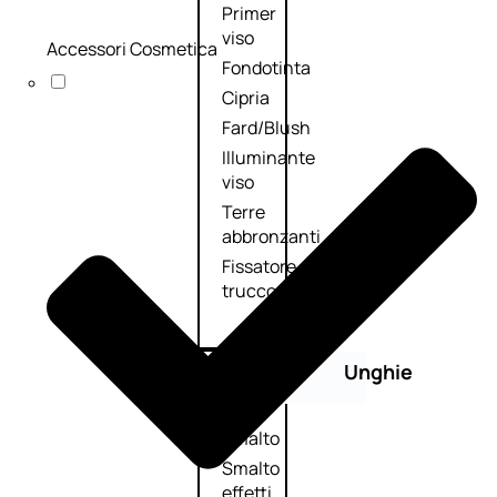
Primer
viso
Accessori Cosmetica
Fondotinta
Cipria
Fard/Blush
Illuminante
viso
Terre
abbronzanti
Fissatore
trucco
Unghie
Smalto
Smalto
effetti