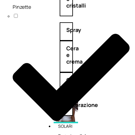
cristalli
Pinzette
Spray
Cera
e
crema
Gel
capelli
Colorazione
SOLARI