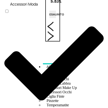
6,83
€
Accessori Moda
ESAURITO
ACCESSORI
Pennelli Viso
Pennelli Occhi
Pennelli Labbra
Accessori Make Up
Accessori Occhi
Ciglia Finte
Pinzette
Temperamatite