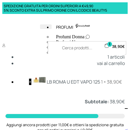
SPEDIZIONE GRATUITA PER ORDINI SUPERIORI A €49,90
5% SCONTO EXTRA SUL PRIMO ORDINE CON IL CODICE BEAUTY5
PROFUMI
Profumi Donna
Profumi Uomo
1
38,90
€
Deodoranti Donna
Deodoranti Uomo
1
articoli
Corpo Donna
vai al carrello
Corpo Uomo
Profumi Capelli
Creme Mani
Bagnodoccia Donna Profumi
×
LB ROMA U EDT VAPO 125
1 ×
38,90
€
Bagnodoccia Uomo Profumi
Subtotale:
38,90
€
Deo
Donna
Uomo
Aggiungi ancora prodotti per 11,00€ e ottieni la spedizione gratuita