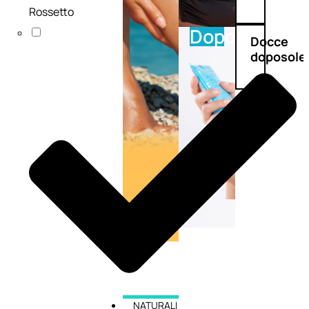
Rossetto
Doposole
Docce
doposole
NATURALI