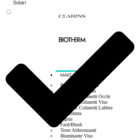
Solari
MAKE UP
Base/ Primer Occhi
Base/ Primer Viso
Palette E Cofanetti Occhi
Palette E Cofanetti Viso
Palette E Cofanetti Labbra
Fondotinta
Cipria
Fard/Blush
Terre Abbronzanti
Illuminante Viso