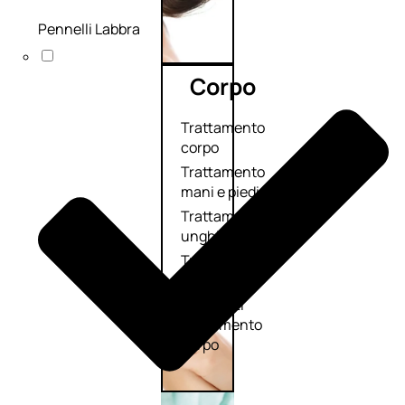
Pennelli Labbra
Corpo
Trattamento
corpo
Trattamento
mani e piedi
Trattamento
unghie
Trattamento
anticellulite
Cofanetti
trattamento
corpo