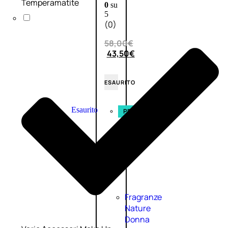
Temperamatite
0
su
5
(0)
58,00
€
43,50
€
ESAURITO
Esaurito
PROMO
Fragranze
Nature
Donna