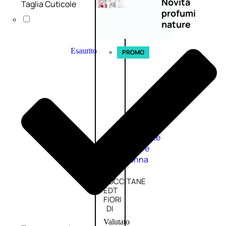
Novità
Taglia Cuticole
profumi
nature
Esaurito
PROMO
Fragranze
Nature
Donna
L’OCCITANE
EDT
FIORI
DI
Valutato