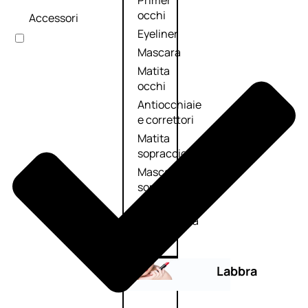
Primer
occhi
Accessori
Eyeliner
Mascara
Matita
occhi
Antiocchiaie
e correttori
Matita
sopracciglia
Mascara
sopracciglia
Fissante
sopracciglia
Labbra