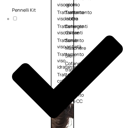
viso giorno
occhi
Pennelli Kit
Trattamento
Trattamento
viso notte
labbra
Trattamento
Detergenti
viso 24 ore
trattanti
Trattamento
Scrub
viso antietà
Maschere
Trattamento
Sieri
viso
Cofanetti
idratante
trattamento
Trattamento
viso
collo e
décolleté
Trattamento
viso BB e CC
cream