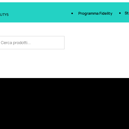
St
Programma Fidelity
AUTY5