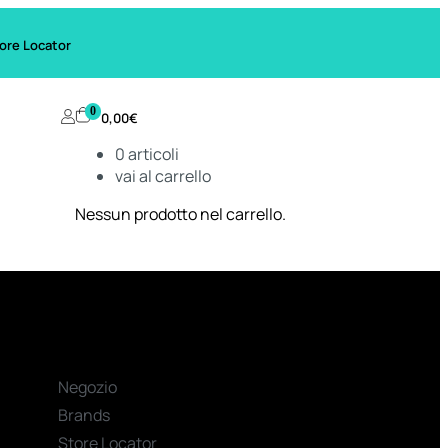
ore Locator
0
0,00
€
0
articoli
vai al carrello
Nessun prodotto nel carrello.
Negozio
Brands
Store Locator