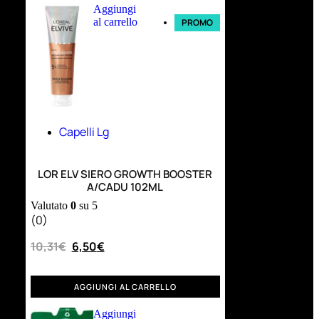
Aggiungi
al carrello
PROMO
Capelli Lg
LOR ELV SIERO GROWTH BOOSTER
A/CADU 102ML
Valutato
0
su 5
(0)
10,31
€
6,50
€
AGGIUNGI AL CARRELLO
Aggiungi