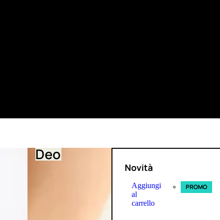
Deo
Novità
Aggiungi
PROMO
al
carrello