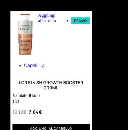
Ultimi arrivi
Aggiungi
al carrello
PROMO
Capelli Lg
LOR ELV SH GROWTH BOOSTER
200ML
Valutato
0
su 5
(0)
12,12
€
7,64
€
AGGIUNGI AL CARRELLO