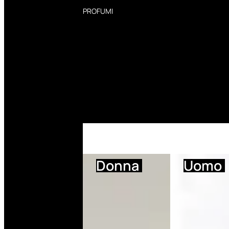
PROFUMI
Profumi Donna
Profumi Uomo
Deodoranti Donna
Deodoranti Uomo
Corpo Donna
Corpo Uomo
Profumi Capelli
Creme Mani
Bagnodoccia Donna Profumi
Bagnodoccia Uomo Profumi
Donna
Uomo