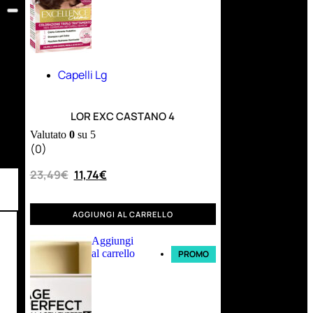
Capelli Lg
LOR EXC CASTANO 4
Valutato
0
su 5
(0)
23,49
€
11,74
€
AGGIUNGI AL CARRELLO
Aggiungi
al carrello
PROMO