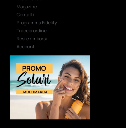
Magazine
Contatti
Programma Fidelity
Traccia ordine
Resi e rimborsi
Account