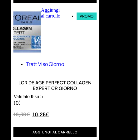
Aggiungi
al carrello
PROMO
Tratt Viso Giorno
LOR DE AGE PERFECT COLLAGEN
EXPERT CR GIORNO
Valutato
0
su 5
(0)
18,30
€
10,25
€
AGGIUNGI AL CARRELLO