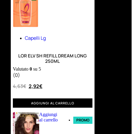
Capelli Lg
LOR ELV SH REFILL DREAM LONG
250ML
Valutato
0
su 5
(0)
4,63
€
2,92
€
AGGIUNGI AL CARRELLO
Aggiungi
al carrello
PROMO