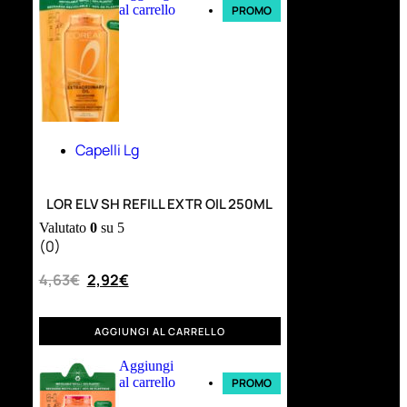
al carrello
PROMO
Capelli Lg
LOR ELV SH REFILL EXTR OIL 250ML
Valutato
0
su 5
(0)
4,63
€
2,92
€
AGGIUNGI AL CARRELLO
Aggiungi
al carrello
PROMO