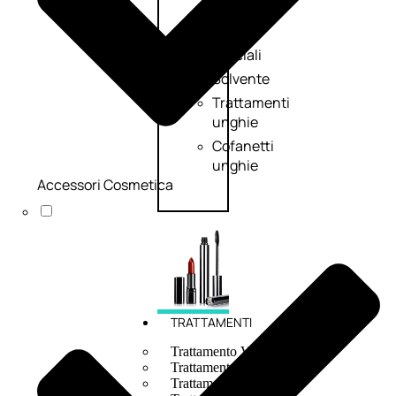
Smalto
effetti
speciali
Solvente
Trattamenti
unghie
Cofanetti
unghie
Accessori Cosmetica
TRATTAMENTI
Trattamento Viso Antieta
Trattamento Viso Giorno
Trattamento Viso Notte