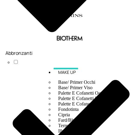
Abbronzanti
MAKE UP
Base/ Primer Occhi
Base/ Primer Viso
Palette E Cofanetti Occhi
Palette E Cofanetti Viso
Palette E Cofanetti Labbra
Fondotinta
Cipria
Fard/Blush
Terre Abbronzanti
Illuminante Viso