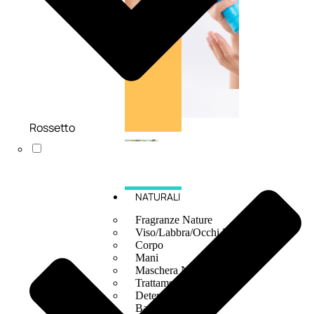
Rossetto
NATURALI
Fragranze Nature
Viso/Labbra/Occhi Nature
Corpo
Mani
Maschera Nature
Trattamenti Viso
Detergenza
Bagno Nature