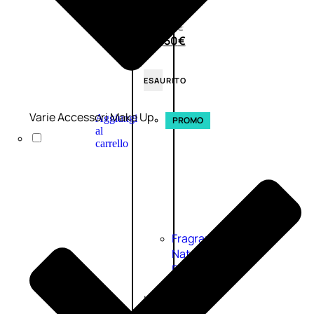
(0)
58,00
€
43,50
€
ESAURITO
Varie Accessori Make Up
Aggiungi
PROMO
al
carrello
Fragranze
Nature
Donna
L’OCCITANE
EDT