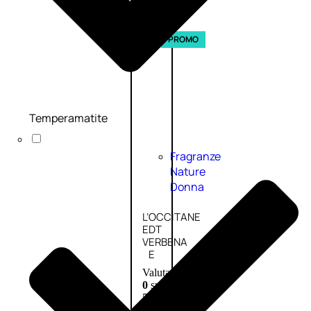
Esaurito
PROMO
Temperamatite
Fragranze
Nature
Donna
L’OCCITANE
EDT
VERBENA
E
Valutato
0
su
5