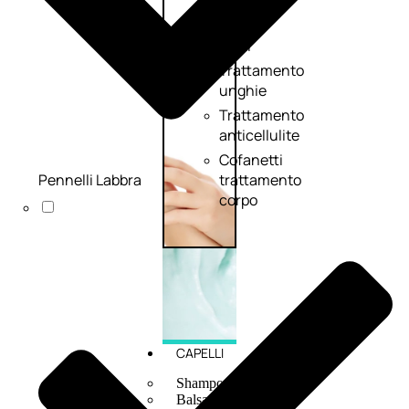
mani
e
piedi
Trattamento
unghie
Trattamento
anticellulite
Cofanetti
Pennelli Labbra
trattamento
corpo
CAPELLI
Shampoo
Balsamo