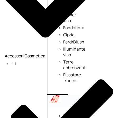
Palette
viso
Primer
viso
Fondotinta
Cipria
Fard/Blush
Illuminante
viso
Accessori Cosmetica
Terre
abbronzanti
Fissatore
trucco
Unghie
Smalto