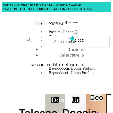
SPEDIZIONE GRATUITA PER ORDINI SUPERIORI A €49,90
5% SCONTO EXTRA SUL PRIMO ORDINE CON IL CODICE BEAUTY5
PROFUMI
Profumi Donna
Profumi Uomo
0
0,00
€
Deodoranti Donna
Deodoranti Uomo
0
articoli
Corpo Donna
vai al carrello
Corpo Uomo
Profumi Capelli
Creme Mani
Nessun prodotto nel carrello.
Bagnodoccia Donna Profumi
Bagnodoccia Uomo Profumi
Deo
Donna
Uomo
Talasso-Doccia