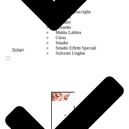
Bb E Cc Cream
Matita Occhi
Matita Sopracciglia
Mascara
Eyeliner
Rossetto
Matita Labbra
Gloss
Smalto
Smalto Effetti Speciali
Solari
Solventi Unghie
Occhi
Palette
occhi