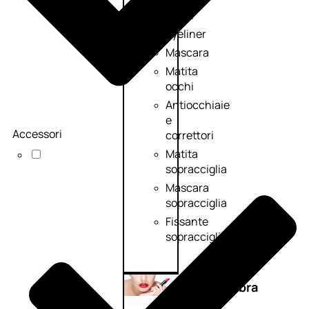
Primer
occhi
Eyeliner
Mascara
Matita
occhi
Antiocchiaie
e
Accessori
correttori
Matita
sopracciglia
Mascara
sopracciglia
Fissante
sopracciglia
Labbra