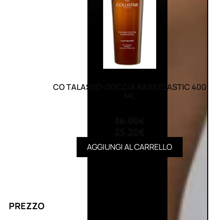
CO TALASSO-DOCCIA RASS ELASTIC 400
ML
(0)
36,00
€
25,20
€
AGGIUNGI AL CARRELLO
PREZZO