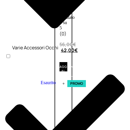
VERBENA
1
Valutato
0
su
5
(0)
56,00
€
Varie Accessori Occhi
42,00
€
AGGIUNGI
AL
CARRELLO
Esaurito
PROMO