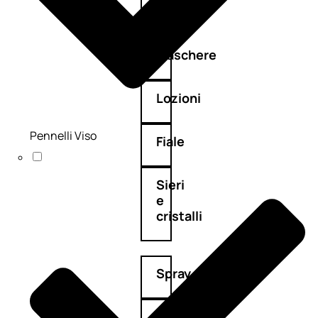
Maschere
Lozioni
Pennelli Viso
Fiale
Sieri
e
cristalli
Spray
Cera