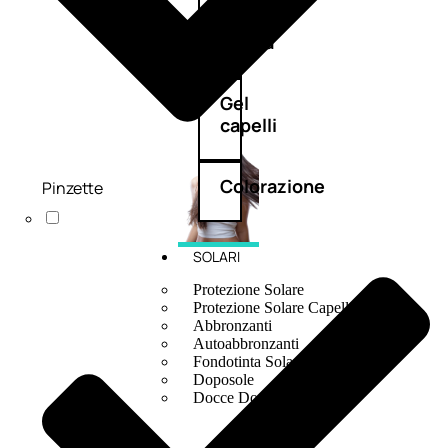
e
crema
Gel
capelli
Colorazione
Pinzette
SOLARI
Protezione Solare
Protezione Solare Capelli
Abbronzanti
Autoabbronzanti
Fondotinta Solare
Doposole
Docce Doposole