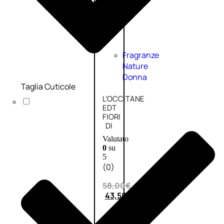
Fragranze
Nature
Donna
Taglia Cuticole
L’OCCITANE
EDT
FIORI
DI
Valutato
0
su
5
(0)
58,00
€
43,50
€
ESAURITO