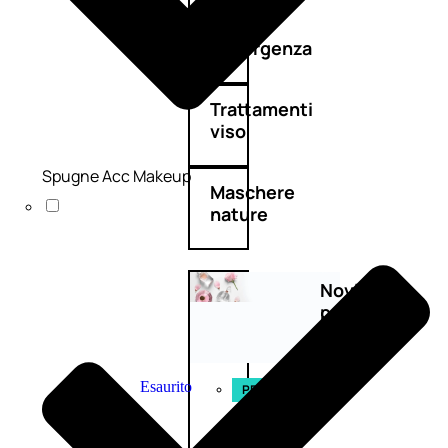
Detergenza
Trattamenti
viso
Spugne Acc Makeup
Maschere
nature
Novità
profumi
nature
Esaurito
PROMO