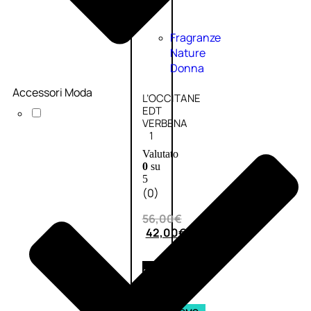
Fragranze
Nature
Donna
Accessori Moda
L’OCCITANE
EDT
VERBENA
1
Valutato
0
su
5
(0)
56,00
€
42,00
€
AGGIUNGI
AL
CARRELLO
Esaurito