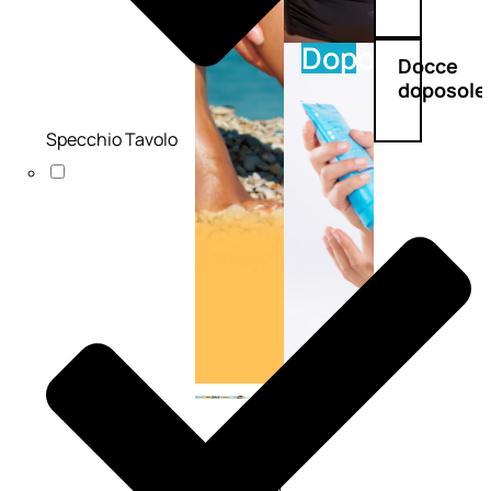
Doposole
Docce
doposole
Specchio Tavolo
NATURALI