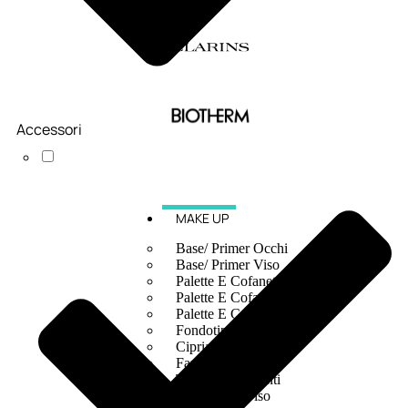
Accessori
MAKE UP
Base/ Primer Occhi
Base/ Primer Viso
Palette E Cofanetti Occhi
Palette E Cofanetti Viso
Palette E Cofanetti Labbra
Fondotinta
Cipria
Fard/Blush
Terre Abbronzanti
Illuminante Viso