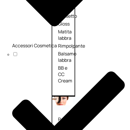
Palette
labbra
Rossetto
Gloss
Matita
labbra
Accessori Cosmetica
Rimpolpante
Balsamo
labbra
BB e
CC
Cream
Viso
Palette
viso