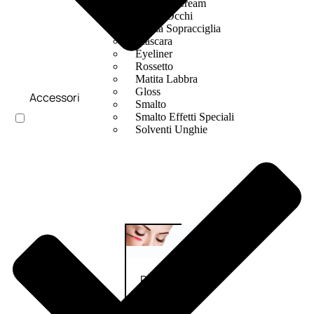
Bb E Cc Cream
Matita Occhi
Matita Sopracciglia
Mascara
Eyeliner
Rossetto
Matita Labbra
Gloss
Accessori
Smalto
Smalto Effetti Speciali
Solventi Unghie
Occhi
Palette
occhi