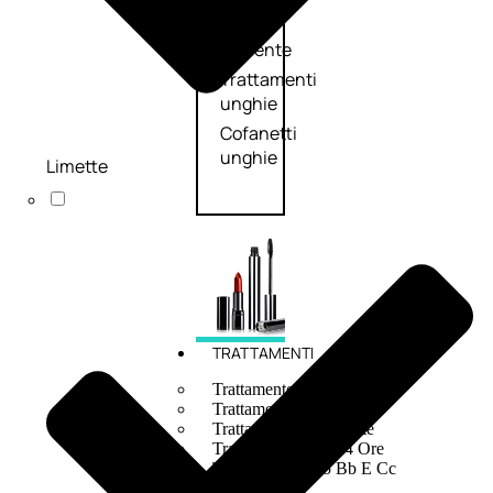
speciali
Solvente
Trattamenti
unghie
Cofanetti
unghie
Limette
TRATTAMENTI
Trattamento Viso Antieta
Trattamento Viso Giorno
Trattamento Viso Notte
Trattamento Viso 24 Ore
Trattamento Viso Bb E Cc
Cream