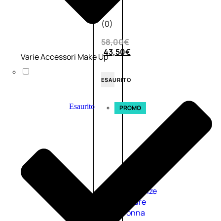
0
su
5
(0)
58,00
€
43,50
€
Varie Accessori Make Up
ESAURITO
Esaurito
PROMO
Fragranze
Nature
Donna