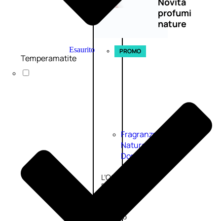
Novità
profumi
nature
Esaurito
PROMO
Temperamatite
Fragranze
Nature
Donna
L’OCCITANE
EDT
FIORI
DI
Valutato