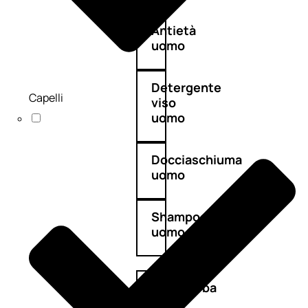
Antietà
uomo
Detergente
Capelli
viso
uomo
Docciaschiuma
uomo
Shampoo
uomo
Dopobarba