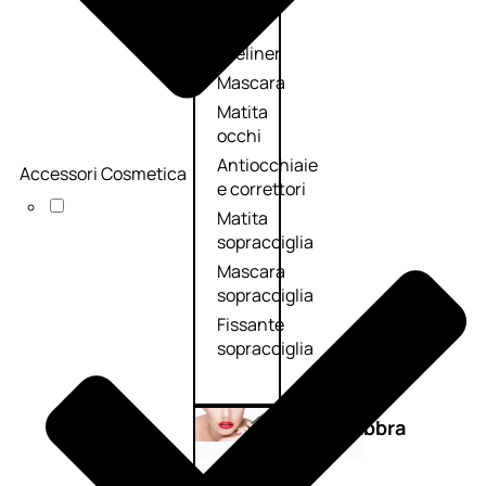
Primer
occhi
Eyeliner
Mascara
Matita
occhi
Antiocchiaie
Accessori Cosmetica
e correttori
Matita
sopracciglia
Mascara
sopracciglia
Fissante
sopracciglia
Labbra