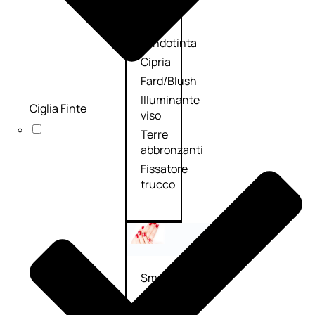
Primer
viso
Fondotinta
Cipria
Fard/Blush
Illuminante
Ciglia Finte
viso
Terre
abbronzanti
Fissatore
trucco
Unghie
Smalto
Smalto
effetti