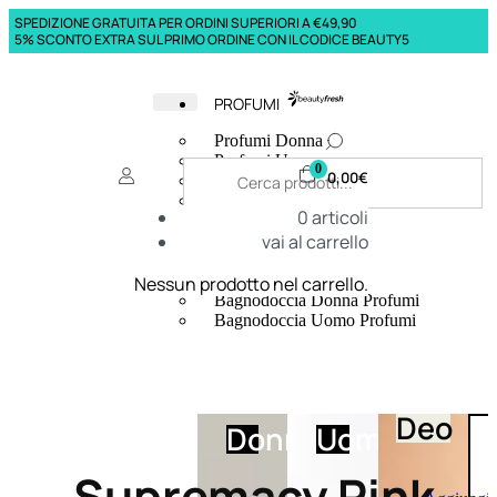
SPEDIZIONE GRATUITA PER ORDINI SUPERIORI A €49,90
5% SCONTO EXTRA SUL PRIMO ORDINE CON IL CODICE BEAUTY5
PROFUMI
Profumi Donna
Profumi Uomo
0
0,00
€
Deodoranti Donna
Deodoranti Uomo
0
articoli
Corpo Donna
vai al carrello
Corpo Uomo
Profumi Capelli
Creme Mani
Nessun prodotto nel carrello.
Bagnodoccia Donna Profumi
Bagnodoccia Uomo Profumi
Deo
Donna
Uomo
Supremacy Pink