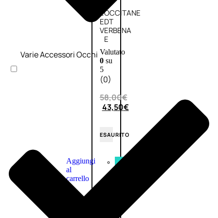
L’OCCITANE
EDT
VERBENA
E
Valutato
Varie Accessori Occhi
0
su
5
(0)
58,00
€
43,50
€
ESAURITO
Aggiungi
PROMO
al
carrello