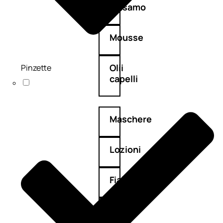
Balsamo
Mousse
Olii
Pinzette
capelli
Maschere
Lozioni
Fiale
Sieri
e