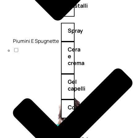
cristalli
Spray
Piumini E Spugnette
Cera
e
crema
Gel
capelli
Colorazione
SOLARI