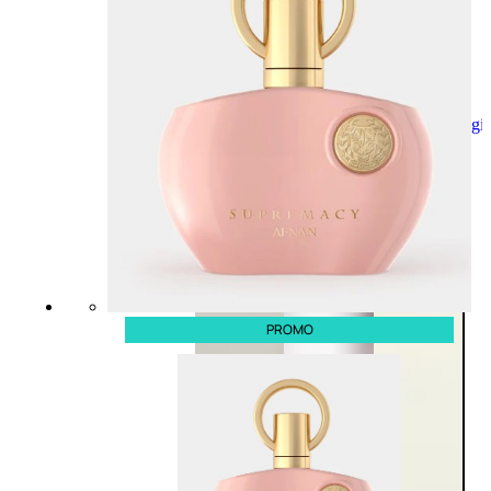
Aggiungi
al
carrello
PROMO