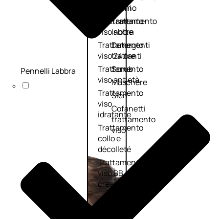
viso giorno
occhi
Trattamento
Trattamento
viso notte
labbra
Trattamento
Detergenti
viso 24 ore
trattanti
Trattamento
Scrub
Pennelli Labbra
viso antietà
Maschere
Trattamento
Sieri
viso
Cofanetti
idratante
trattamento
Trattamento
viso
collo e
décolleté
Trattamento
viso BB e CC
cream