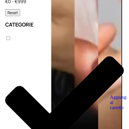
€0 - €999
Reset
CATEGORIE
Aggiungi
al
carrello