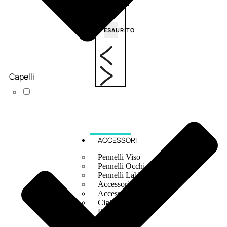
6,83
€
ESAURITO
Capelli
ACCESSORI
Pennelli Viso
Pennelli Occhi
Pennelli Labbra
Accessori Make Up
Accessori Occhi
Ciglia Finte
Pinzette
Temperamatite