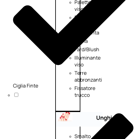
Palette
viso
Primer
viso
Fondotinta
Cipria
Fard/Blush
Illuminante
viso
Terre
abbronzanti
Ciglia Finte
Fissatore
trucco
Unghie
Smalto