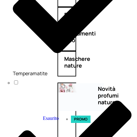
Detergenza
Trattamenti
viso
Maschere
nature
Temperamatite
Novità
profumi
nature
Esaurito
PROMO