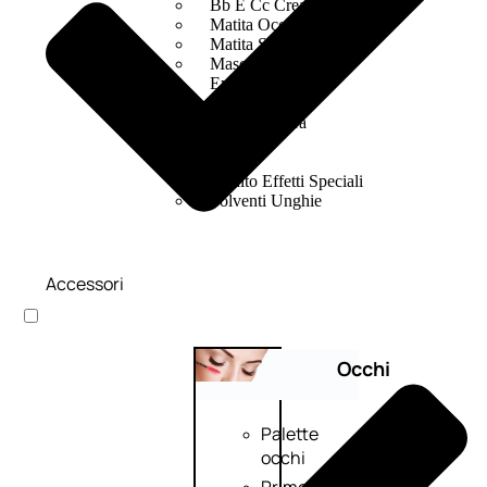
Bb E Cc Cream
Matita Occhi
Matita Sopracciglia
Mascara
Eyeliner
Rossetto
Matita Labbra
Gloss
Smalto
Smalto Effetti Speciali
Solventi Unghie
Accessori
Occhi
Palette
occhi