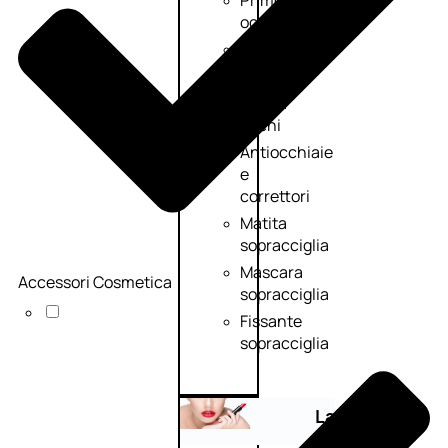
Primer
occhi
Eyeliner
Mascara
Matita
occhi
Antiocchiaie
e
correttori
Matita
sopracciglia
Mascara
Accessori Cosmetica
sopracciglia
Fissante
sopracciglia
Labbra