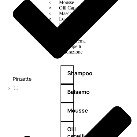
Mousse
Olii Capelli
Maschere
Lozioni
Fiale
Sieri e Cristalli
Spray
Cera e Crema
Gel Capelli
Colorazione
Shampoo
Pinzette
Balsamo
Mousse
Olii
capelli