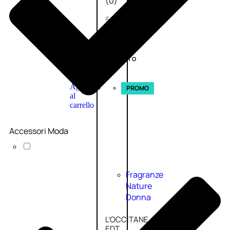
(0)
58,00
€
43,50
€
ESAURITO
Aggiungi
PROMO
al
carrello
Accessori Moda
Fragranze
Nature
Donna
L’OCCITANE
EDT