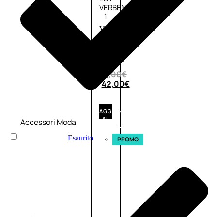
VERBENA
1
Valutato
0
su
5
(0)
56,00
€
42,00
€
AGGIUNGI
AL
Accessori Moda
CARRELLO
Esaurito
PROMO