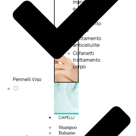
mani
e
piedi
Trattamento
unghie
Trattamento
anticellulite
Cofanetti
trattamento
corpo
Pennelli Viso
CAPELLI
Shampoo
Balsamo