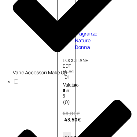
Fragranze
Nature
Donna
L’OCCITANE
EDT
FIORI
Varie Accessori Make Up
DI
Valutato
0
su
5
(0)
58,00
€
43,50
€
ESAURITO