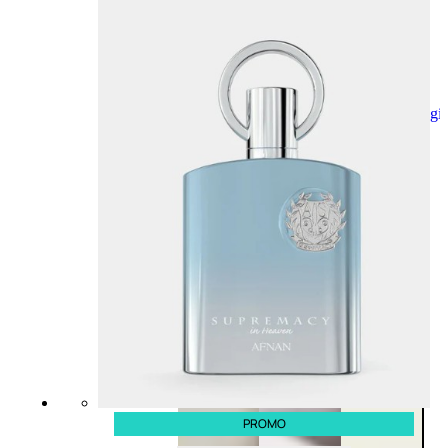
Aggiungi
al
carrello
PROMO