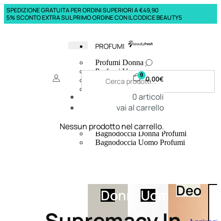
SPEDIZIONE GRATUITA PER ORDINI SUPERIORI A €49,90
5% SCONTO EXTRA SUL PRIMO ORDINE CON IL CODICE BEAUTY5
PROFUMI
Profumi Donna
Profumi Uomo
0
0,00
€
Deodoranti Donna
Deodoranti Uomo
0
articoli
Corpo Donna
vai al carrello
Corpo Uomo
Profumi Capelli
Creme Mani
Nessun prodotto nel carrello.
Bagnodoccia Donna Profumi
Bagnodoccia Uomo Profumi
Deo
Donna
Uomo
Supremacy In