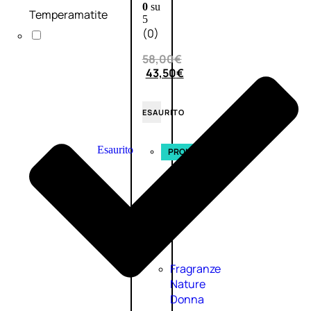
0
su
Temperamatite
5
(0)
58,00
€
43,50
€
ESAURITO
Esaurito
PROMO
Fragranze
Nature
Donna