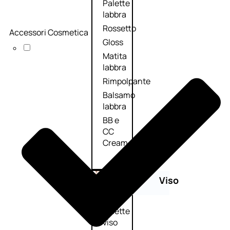
Palette
labbra
Rossetto
Accessori Cosmetica
Gloss
Matita
labbra
Rimpolpante
Balsamo
labbra
BB e
CC
Cream
Viso
Palette
viso