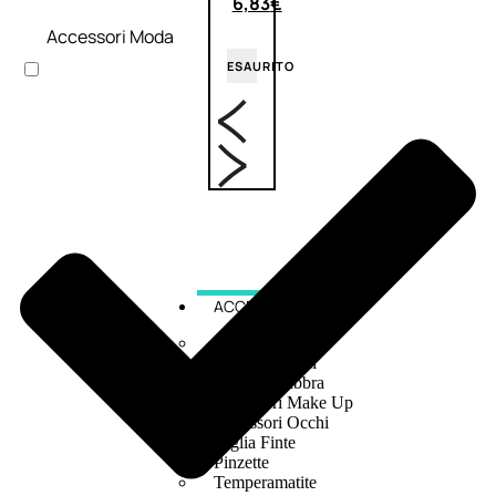
6,83
€
Accessori Moda
ESAURITO
ACCESSORI
Pennelli Viso
Pennelli Occhi
Pennelli Labbra
Accessori Make Up
Accessori Occhi
Ciglia Finte
Pinzette
Temperamatite