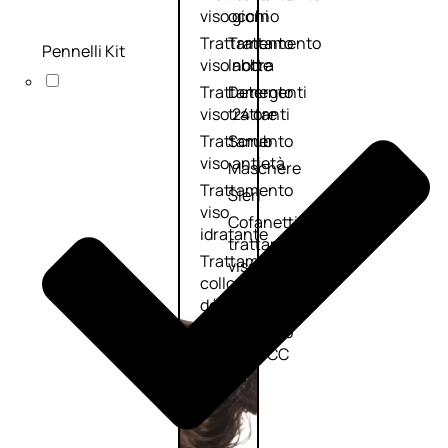
viso giorno
occhi
Trattamento
Trattamento
Pennelli Kit
viso notte
labbra
Trattamento
Detergenti
viso 24 ore
trattanti
Trattamento
Scrub
viso antietà
Maschere
Trattamento
Sieri
viso
Cofanetti
idratante
trattamento
Trattamento
viso
collo e
décolleté
Trattamento
viso BB e CC
cream