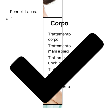
Pennelli Labbra
Corpo
Trattamento
corpo
Trattamento
mani e piedi
Trattamento
unghie
Trattamento
anticellulite
Cofanetti
trattamento
corpo