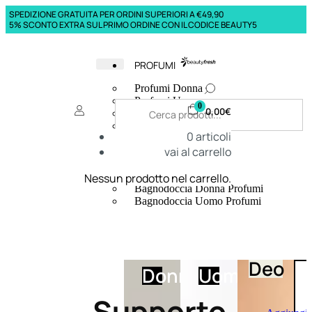
SPEDIZIONE GRATUITA PER ORDINI SUPERIORI A €49,90
5% SCONTO EXTRA SUL PRIMO ORDINE CON IL CODICE BEAUTY5
PROFUMI
Profumi Donna
Profumi Uomo
0
0,00
€
Deodoranti Donna
Deodoranti Uomo
0
articoli
Corpo Donna
vai al carrello
Corpo Uomo
Profumi Capelli
Creme Mani
Nessun prodotto nel carrello.
Bagnodoccia Donna Profumi
Bagnodoccia Uomo Profumi
Deo
Donna
Uomo
Supporto