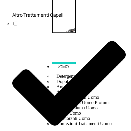
Altro Trattamenti Capelli
UOMO
Detergente Viso Uomo
Dopobarba Uomo
Antieta Uomo
Anticaduta Uomo
Contorno Occhi Uomo
Bagnodoccia Uomo Profumi
Docciaschiuma Uomo
Corpo Uomo
Deodoranti Uomo
Confezioni Trattamenti Uomo