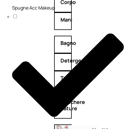
Corpo
Spugne Acc Makeup
Mani
Bagno
Detergenza
Trattamenti
viso
Maschere
nature