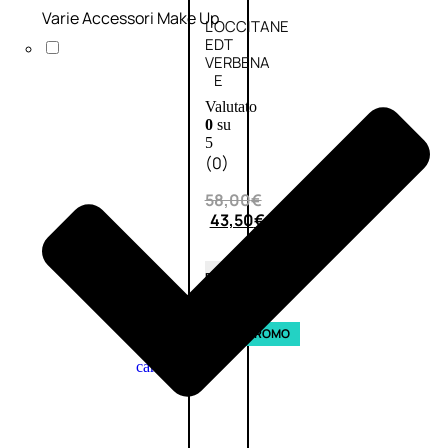
Varie Accessori Make Up
L’OCCITANE
EDT
VERBENA
E
Valutato
0
su
5
(0)
58,00
€
43,50
€
ESAURITO
Aggiungi
PROMO
al
carrello