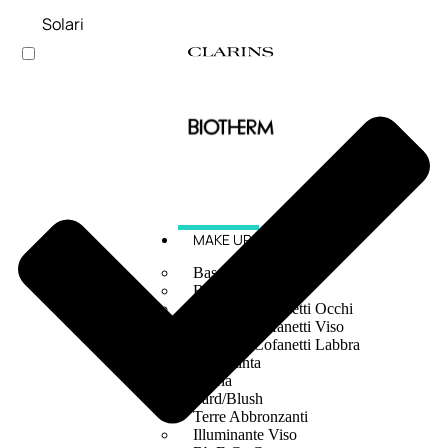
Solari
MAKE UP
Base/ Primer Occhi
Base/ Primer Viso
Palette E Cofanetti Occhi
Palette E Cofanetti Viso
Palette E Cofanetti Labbra
Fondotinta
Cipria
Fard/Blush
Terre Abbronzanti
Illuminante Viso