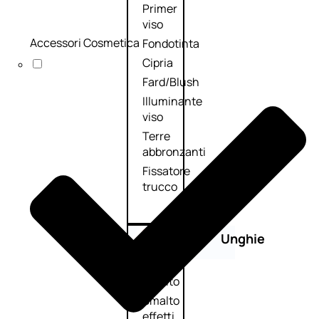
Primer
viso
Accessori Cosmetica
Fondotinta
Cipria
Fard/Blush
Illuminante
viso
Terre
abbronzanti
Fissatore
trucco
Unghie
Smalto
Smalto
effetti