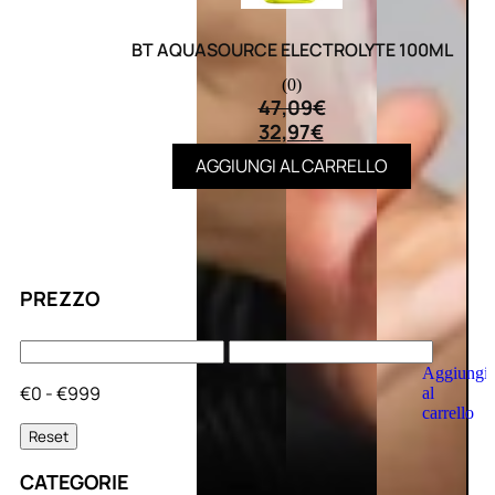
BT AQUASOURCE ELECTROLYTE 100ML
(0)
47,09
€
32,97
€
AGGIUNGI AL CARRELLO
PREZZO
Aggiungi
€0 - €999
al
carrello
Reset
CATEGORIE