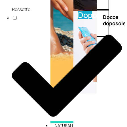
Rossetto
Doposole
Docce
doposole
NATURALI