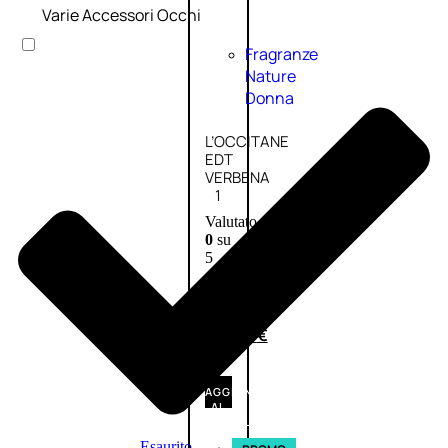
Varie Accessori Occhi
Fragranze
Nature
Donna
L’OCCITANE
EDT
VERBENA
1
Valutato
0
su
5
(0)
56,00
€
42,00
€
AGGIUNGI
AL
CARRELLO
Esaurito