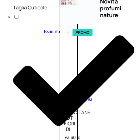
Novità
Taglia Cuticole
profumi
nature
Esaurito
PROMO
Fragranze
Nature
Donna
L’OCCITANE
EDT
FIORI
DI
Valutato