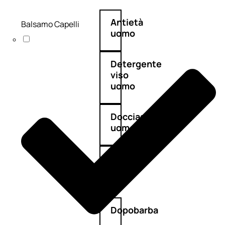
Antietà
Balsamo Capelli
uomo
Detergente
viso
uomo
Docciaschiuma
uomo
Shampoo
uomo
Dopobarba