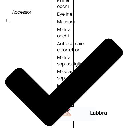
Primer
occhi
Accessori
Eyeliner
Mascara
Matita
occhi
Antiocchiaie
e correttori
Matita
sopracciglia
Mascara
sopracciglia
Fissante
sopracciglia
Labbra