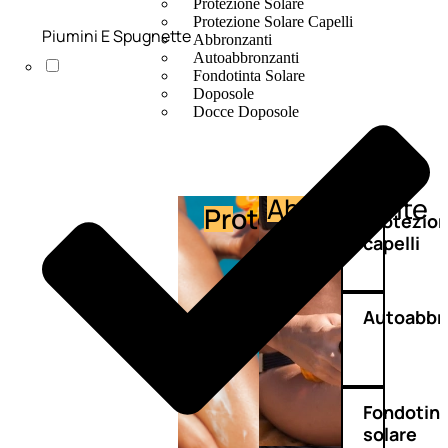
Protezione Solare
Protezione Solare Capelli
Piumini E Spugnette
Abbronzanti
Autoabbronzanti
Fondotinta Solare
Doposole
Docce Doposole
Abbronzante
Protezione
Protezio
capelli
Autoabbr
Fondotin
solare