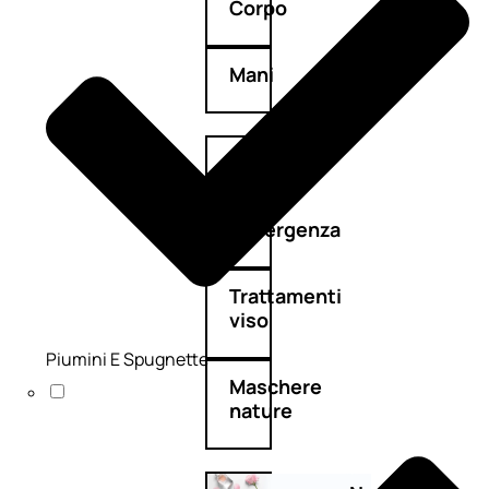
Corpo
Mani
Bagno
Detergenza
Trattamenti
viso
Piumini E Spugnette
Maschere
nature