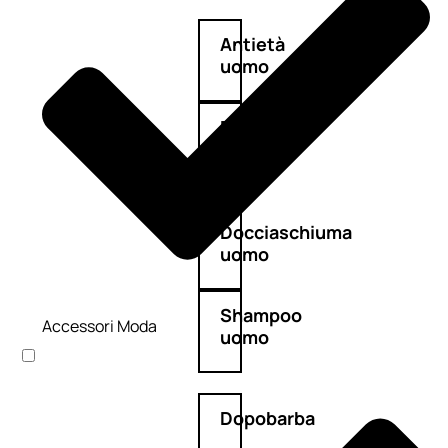
Antietà
uomo
Detergente
viso
uomo
Docciaschiuma
uomo
Shampoo
Accessori Moda
uomo
Dopobarba