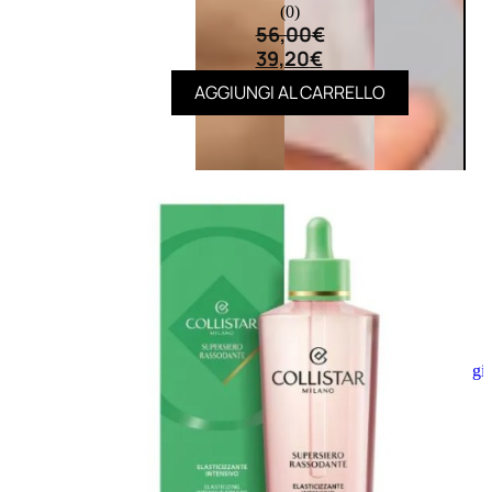
(0)
56,00
€
39,20
€
AGGIUNGI AL CARRELLO
Aggiungi
al
carrello