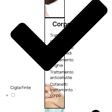
Corpo
Trattamento
corpo
Trattamento
mani e piedi
Trattamento
unghie
Trattamento
anticellulite
Cofanetti
Ciglia Finte
trattamento
corpo