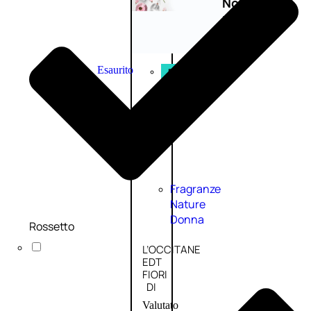
Novità
profumi
nature
Esaurito
PROMO
Fragranze
Nature
Donna
Rossetto
L’OCCITANE
EDT
FIORI
DI
Valutato