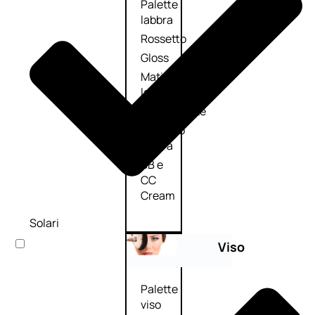
Palette
labbra
Rossetto
Gloss
Matita
labbra
Rimpolpante
Balsamo
labbra
BB e
CC
Cream
Solari
Viso
Palette
viso