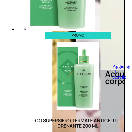
PROMO
Aggiungi
Acqua
al
carrello
corpo
CO SUPERSIERO TERMALE ANTICELLUL
DRENANTE 200 ML