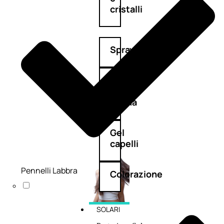
cristalli
Spray
Cera
e
crema
Gel
capelli
Pennelli Labbra
Colorazione
SOLARI