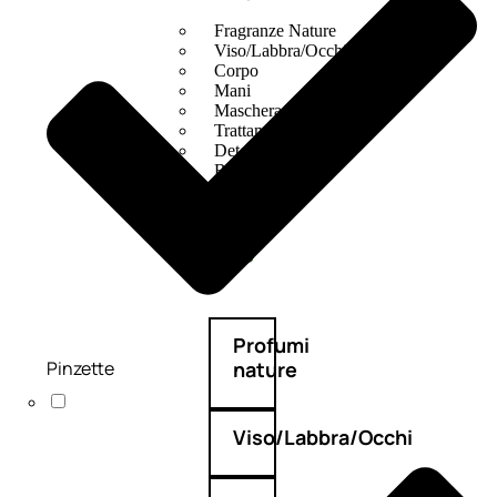
Fragranze Nature
Viso/Labbra/Occhi Nature
Corpo
Mani
Maschera Nature
Trattamenti Viso
Detergenza
Bagno Nature
Deodoranti
Profumi
Pinzette
nature
Viso/Labbra/Occhi