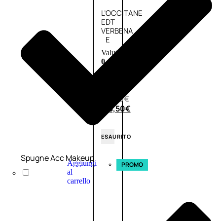
L’OCCITANE
EDT
VERBENA
E
Valutato
0
su
5
(0)
58,00
€
43,50
€
ESAURITO
Spugne Acc Makeup
Aggiungi
PROMO
al
carrello