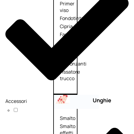
Primer
viso
Fondotinta
Cipria
Fard/Blush
Illuminante
viso
Terre
abbronzanti
Fissatore
trucco
Unghie
Accessori
Smalto
Smalto
effetti