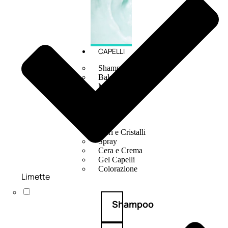
CAPELLI
Shampoo
Balsamo
Mousse
Olii Capelli
Maschere
Lozioni
Fiale
Sieri e Cristalli
Spray
Cera e Crema
Gel Capelli
Colorazione
Limette
Shampoo