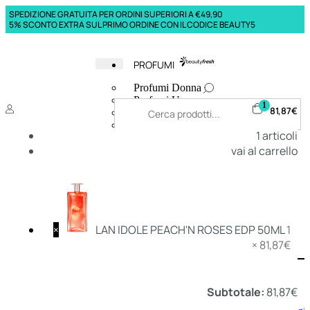
SPEDIZIONE GRATUITA PER ORDINI SUPERIORI A €49,90
5% SCONTO EXTRA SUL PRIMO ORDINE CON IL CODICE BEAUTY5
PROFUMI
Profumi Donna
Profumi Uomo
1
81,87
€
Deodoranti Donna
Deodoranti Uomo
1
articoli
Corpo Donna
vai al carrello
Corpo Uomo
Profumi Capelli
Creme Mani
Bagnodoccia Donna Profumi
Bagnodoccia Uomo Profumi
×
LAN IDOLE PEACH'N ROSES EDP 50ML
1
×
81,87
€
Deo
Donna
Uomo
Subtotale:
81,87
€