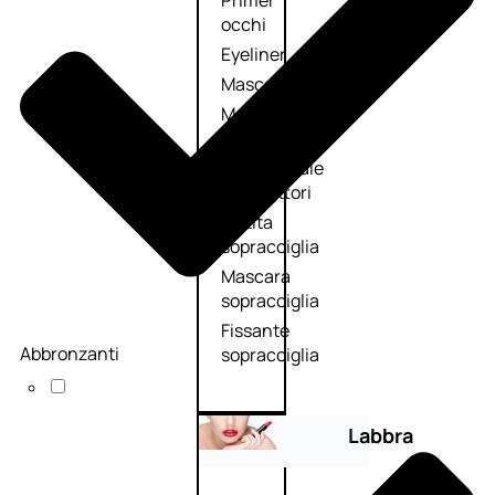
Primer
occhi
Eyeliner
Mascara
Matita
occhi
Antiocchiaie
e correttori
Matita
sopracciglia
Mascara
sopracciglia
Fissante
Abbronzanti
sopracciglia
Labbra