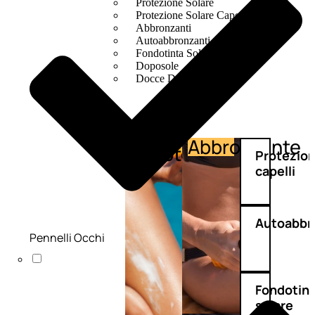
Protezione Solare
Protezione Solare Capelli
Abbronzanti
Autoabbronzanti
Fondotinta Solare
Doposole
Docce Doposole
Abbronzante
Protezione
Protezio
capelli
Autoabbr
Pennelli Occhi
Fondotin
solare