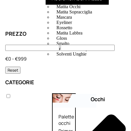
Bb E Cc Cream
Matita Occhi
Matita Sopracciglia
Mascara
Eyeliner
Rossetto
PREZZO
Matita Labbra
Gloss
Smalto
Smalto Effetti Speciali
Solventi Unghie
€0 - €999
Reset
CATEGORIE
Occhi
Palette
occhi