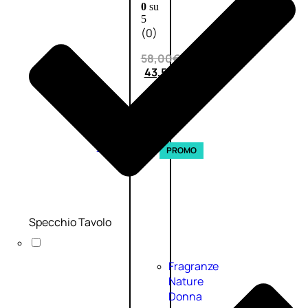
0
su
5
(0)
58,00
€
43,50
€
ESAURITO
Esaurito
PROMO
Specchio Tavolo
Fragranze
Nature
Donna