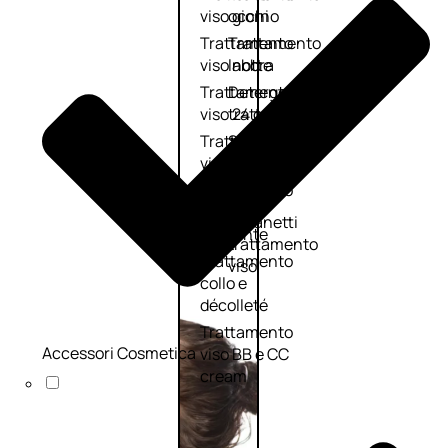
viso giorno
occhi
Trattamento
Trattamento
viso notte
labbra
Trattamento
Detergenti
viso 24 ore
trattanti
Trattamento
Scrub
viso antietà
Maschere
Trattamento
Sieri
viso
Cofanetti
idratante
trattamento
Trattamento
viso
collo e
décolleté
Trattamento
Accessori Cosmetica
viso BB e CC
cream