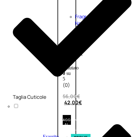
Fragranze
Nature
Donna
L’OCCITANE
EDT
VERBENA
1
Valutato
0
su
5
(0)
56,00
€
Taglia Cuticole
42,00
€
AGGIUNGI
AL
CARRELLO
Esaurito