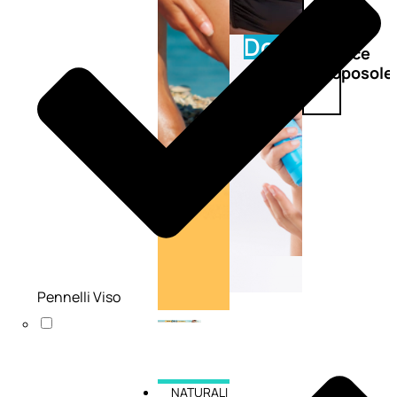
Doposole
Docce
doposole
Pennelli Viso
NATURALI