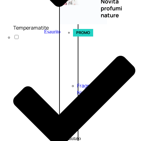
Novità
profumi
nature
Temperamatite
Esaurito
PROMO
Fragranze
Nature
Donna
L’OCCITANE
EDT
FIORI
DI
Valutato