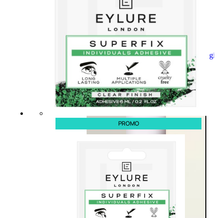
Aggiungi
al
carrello
PROMO