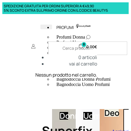
SPEDIZIONE GRATUITA PER ORDINI SUPERIORI A €49,90
5% SCONTO EXTRA SUL PRIMO ORDINE CON IL CODICE BEAUTY5
PROFUMI
Profumi Donna
Profumi Uomo
0
0,00
€
Deodoranti Donna
Deodoranti Uomo
0
articoli
Corpo Donna
vai al carrello
Corpo Uomo
Profumi Capelli
Creme Mani
Nessun prodotto nel carrello.
Bagnodoccia Donna Profumi
Bagnodoccia Uomo Profumi
Deo
Donna
Uomo
Superfix