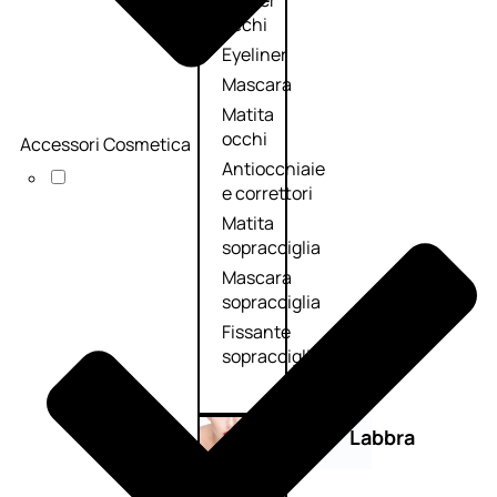
Primer
occhi
Eyeliner
Mascara
Matita
occhi
Accessori Cosmetica
Antiocchiaie
e correttori
Matita
sopracciglia
Mascara
sopracciglia
Fissante
sopracciglia
Labbra