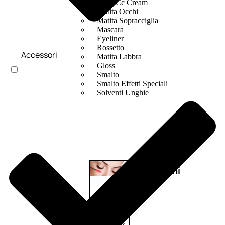
Bb E Cc Cream
Matita Occhi
Matita Sopracciglia
Mascara
Eyeliner
Rossetto
Accessori
Matita Labbra
Gloss
Smalto
Smalto Effetti Speciali
Solventi Unghie
Occhi
Palette
occhi