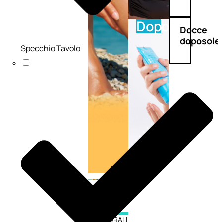
Doposole
Docce
doposole
Specchio Tavolo
NATURALI