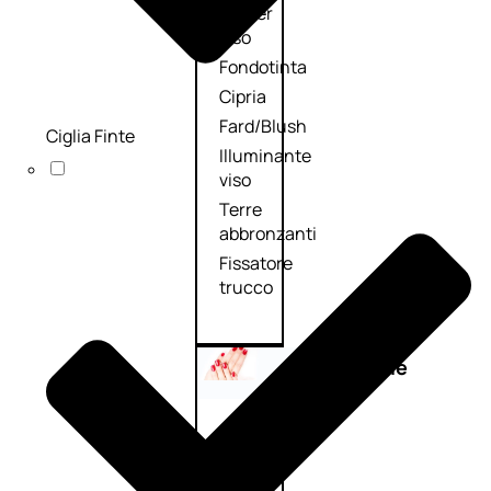
Primer
viso
Fondotinta
Cipria
Fard/Blush
Ciglia Finte
Illuminante
viso
Terre
abbronzanti
Fissatore
trucco
Unghie
Smalto
Smalto
effetti