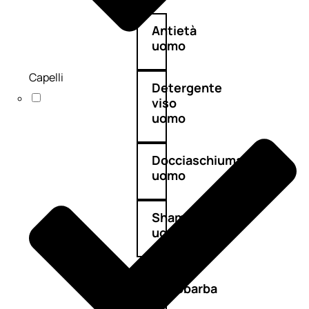
Antietà
uomo
Capelli
Detergente
viso
uomo
Docciaschiuma
uomo
Shampoo
uomo
Dopobarba