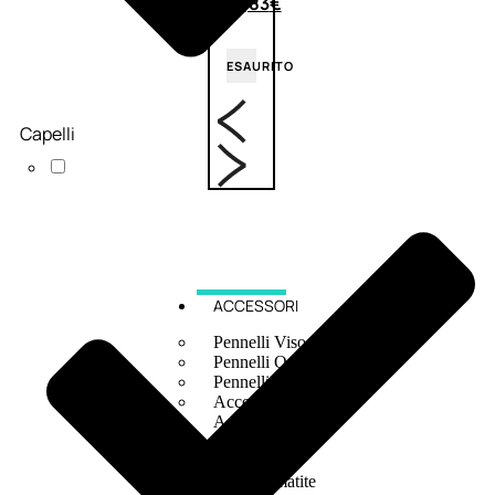
6,83
€
ESAURITO
Capelli
ACCESSORI
Pennelli Viso
Pennelli Occhi
Pennelli Labbra
Accessori Make Up
Accessori Occhi
Ciglia Finte
Pinzette
Temperamatite