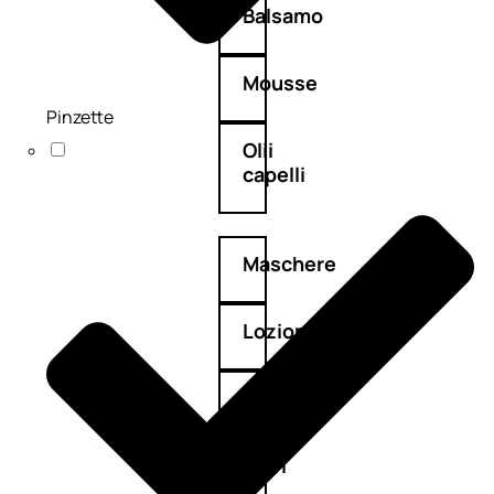
Balsamo
Mousse
Pinzette
Olii
capelli
Maschere
Lozioni
Fiale
Sieri
e