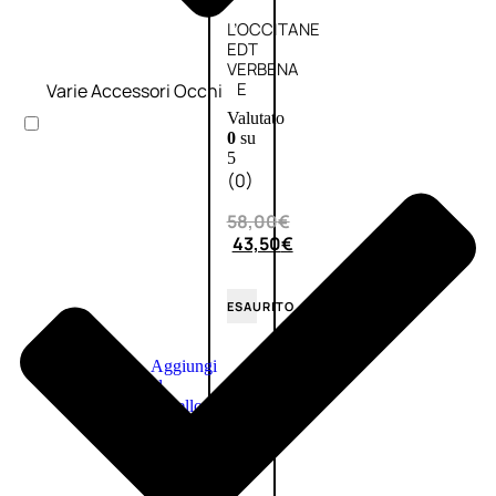
L’OCCITANE
EDT
VERBENA
E
Varie Accessori Occhi
Valutato
0
su
5
(0)
58,00
€
43,50
€
ESAURITO
Aggiungi
PROMO
al
carrello