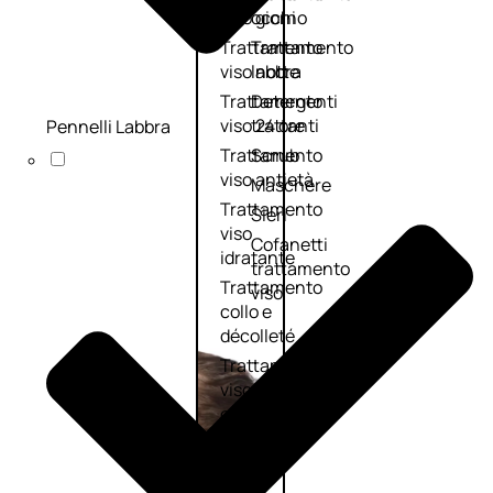
viso giorno
occhi
Trattamento
Trattamento
viso notte
labbra
Trattamento
Detergenti
viso 24 ore
trattanti
Pennelli Labbra
Trattamento
Scrub
viso antietà
Maschere
Trattamento
Sieri
viso
Cofanetti
idratante
trattamento
Trattamento
viso
collo e
décolleté
Trattamento
viso BB e CC
cream