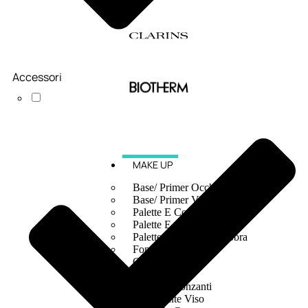
Accessori
MAKE UP
Base/ Primer Occhi
Base/ Primer Viso
Palette E Cofanetti Occhi
Palette E Cofanetti Viso
Palette E Cofanetti Labbra
Fondotinta
Cipria
Fard/Blush
Terre Abbronzanti
Illuminante Viso