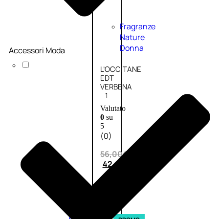
Fragranze
Nature
Donna
Accessori Moda
L’OCCITANE
EDT
VERBENA
1
Valutato
0
su
5
(0)
56,00
€
42,00
€
AGGIUNGI
AL
CARRELLO
Esaurito