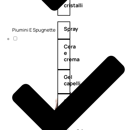
cristalli
Spray
Piumini E Spugnette
Cera
e
crema
Gel
capelli
Colorazione
SOLARI