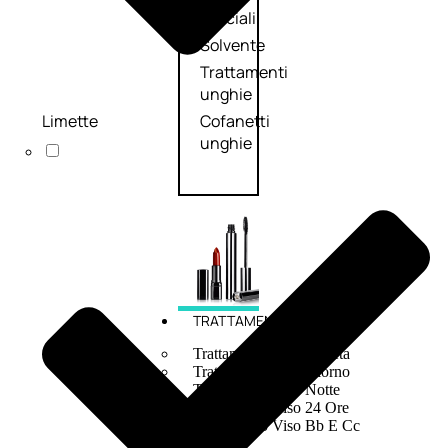
speciali
Solvente
Trattamenti
unghie
Limette
Cofanetti
unghie
TRATTAMENTI
Trattamento Viso Antieta
Trattamento Viso Giorno
Trattamento Viso Notte
Trattamento Viso 24 Ore
Trattamento Viso Bb E Cc
Cream