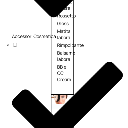
Palette
labbra
Rossetto
Gloss
Matita
Accessori Cosmetica
labbra
Rimpolpante
Balsamo
labbra
BB e
CC
Cream
Viso
Palette
viso