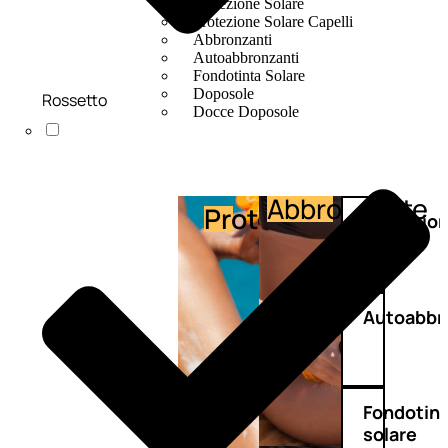
Protezione Solare
Protezione Solare Capelli
Abbronzanti
Autoabbronzanti
Fondotinta Solare
Doposole
Rossetto
Docce Doposole
Abbronzante
Protezione
Protezio
capelli
Autoabbr
Fondotin
solare