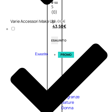
0
su
5
(0)
Varie Accessori Make Up
58,00
€
43,50
€
ESAURITO
Esaurito
PROMO
Fragranze
Nature
Donna