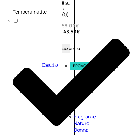
0
su
5
Temperamatite
(0)
58,00
€
43,50
€
ESAURITO
Esaurito
PROMO
Fragranze
Nature
Donna