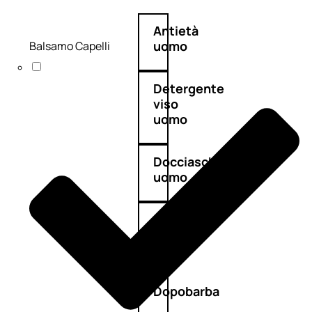
Antietà
uomo
Balsamo Capelli
Detergente
viso
uomo
Docciaschiuma
uomo
Shampoo
uomo
Dopobarba