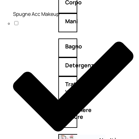
Corpo
Spugne Acc Makeup
Mani
Bagno
Detergenza
Trattamenti
viso
Maschere
nature