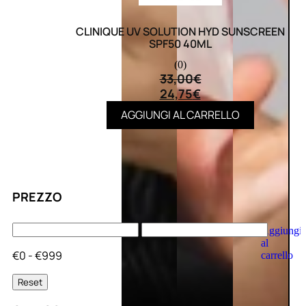
CLINIQUE UV SOLUTION HYD SUNSCREEN
SPF50 40ML
(0)
33,00
€
24,75
€
AGGIUNGI AL CARRELLO
PREZZO
Aggiungi
al
€0 - €999
carrello
Reset