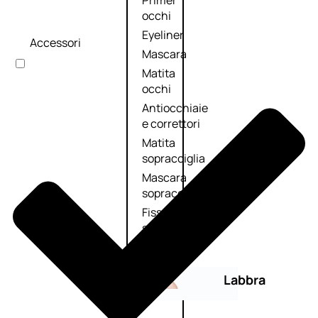
Primer
occhi
Eyeliner
Accessori
Mascara
Matita
occhi
Antiocchiaie
e correttori
Matita
sopracciglia
Mascara
sopracciglia
Fissante
sopracciglia
Labbra