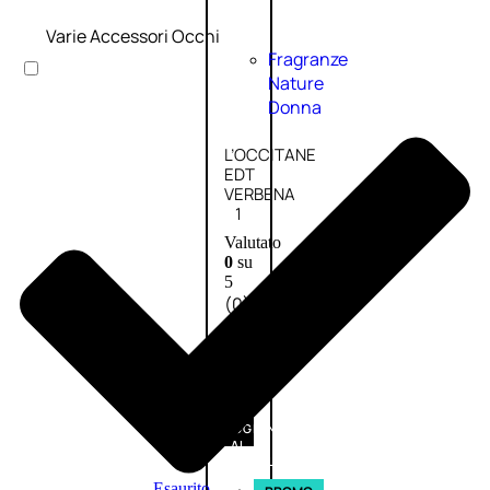
Varie Accessori Occhi
Fragranze
Nature
Donna
L’OCCITANE
EDT
VERBENA
1
Valutato
0
su
5
(0)
56,00
€
42,00
€
AGGIUNGI
AL
CARRELLO
Esaurito