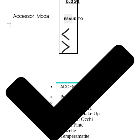
6,83
€
Accessori Moda
ESAURITO
ACCESSORI
Pennelli Viso
Pennelli Occhi
Pennelli Labbra
Accessori Make Up
Accessori Occhi
Ciglia Finte
Pinzette
Temperamatite