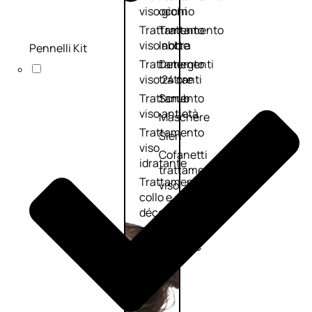
viso giorno
occhi
Trattamento
Trattamento
viso notte
labbra
Pennelli Kit
Trattamento
Detergenti
viso 24 ore
trattanti
Trattamento
Scrub
viso antietà
Maschere
Trattamento
Sieri
viso
Cofanetti
idratante
trattamento
Trattamento
viso
collo e
décolleté
Trattamento
viso BB e CC
cream