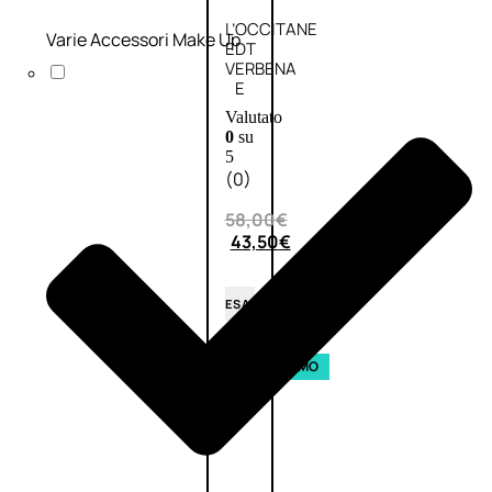
L’OCCITANE
Varie Accessori Make Up
EDT
VERBENA
E
Valutato
0
su
5
(0)
58,00
€
43,50
€
ESAURITO
Aggiungi
PROMO
al
carrello