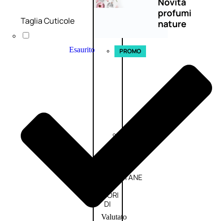
Novità
profumi
Taglia Cuticole
nature
Esaurito
PROMO
Fragranze
Nature
Donna
L’OCCITANE
EDT
FIORI
DI
Valutato