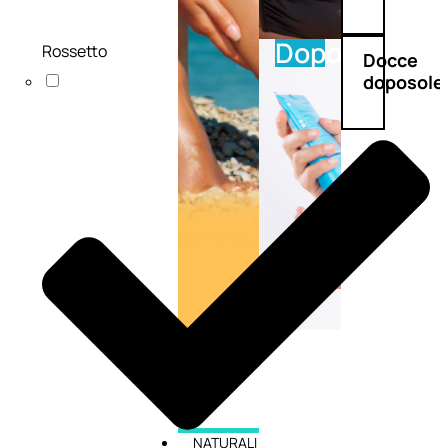
Doposole
Rossetto
Docce
doposole
NATURALI