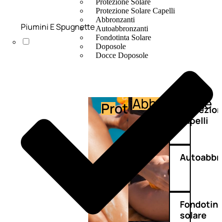
Protezione Solare
Protezione Solare Capelli
Abbronzanti
Piumini E Spugnette
Autoabbronzanti
Fondotinta Solare
Doposole
Docce Doposole
Abbronzante
Protezione
Protezio
capelli
Autoabbr
Fondotin
solare