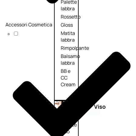
Palette
labbra
Rossetto
Accessori Cosmetica
Gloss
Matita
labbra
Rimpolpante
Balsamo
labbra
BB e
CC
Cream
Viso
Palette
viso