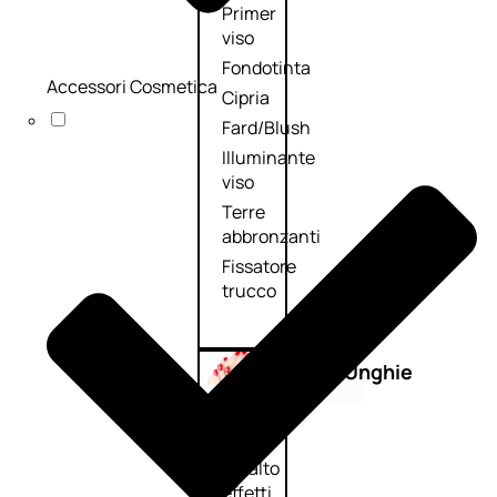
Primer
viso
Fondotinta
Accessori Cosmetica
Cipria
Fard/Blush
Illuminante
viso
Terre
abbronzanti
Fissatore
trucco
Unghie
Smalto
Smalto
effetti