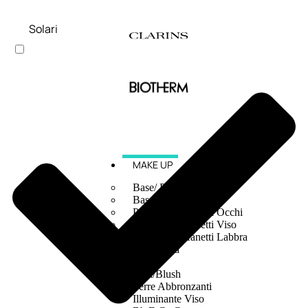
Solari
MAKE UP
Base/ Primer Occhi
Base/ Primer Viso
Palette E Cofanetti Occhi
Palette E Cofanetti Viso
Palette E Cofanetti Labbra
Fondotinta
Cipria
Fard/Blush
Terre Abbronzanti
Illuminante Viso