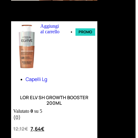
Ultimi arrivi
Aggiungi
al carrello
PROMO
Capelli Lg
LOR ELV SH GROWTH BOOSTER
200ML
Valutato
0
su 5
(0)
12,12
€
7,64
€