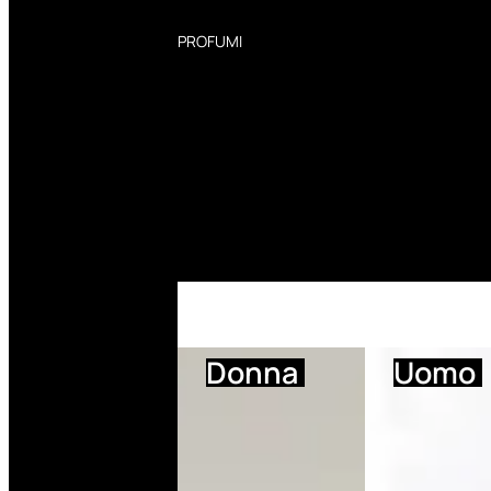
PROFUMI
Profumi Donna
Profumi Uomo
Deodoranti Donna
Deodoranti Uomo
Corpo Donna
Corpo Uomo
Profumi Capelli
Creme Mani
Bagnodoccia Donna Profumi
Bagnodoccia Uomo Profumi
Donna
Uomo