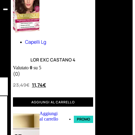
Capelli Lg
LOR EXC CASTANO 4
Valutato
0
su 5
(0)
23,49
€
11,74
€
AGGIUNGI AL CARRELLO
Aggiungi
al carrello
PROMO