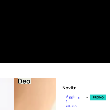
Deo
Novità
Aggiungi
PROMO
al
carrello