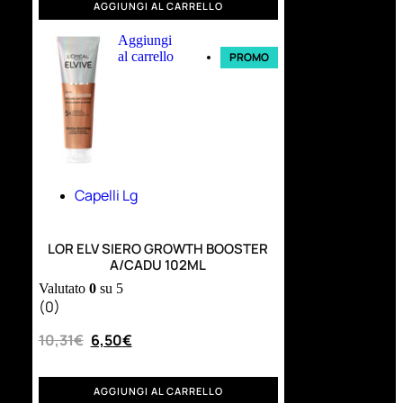
AGGIUNGI AL CARRELLO
Aggiungi
al carrello
PROMO
Capelli Lg
LOR ELV SIERO GROWTH BOOSTER
A/CADU 102ML
Valutato
0
su 5
(0)
10,31
€
6,50
€
AGGIUNGI AL CARRELLO