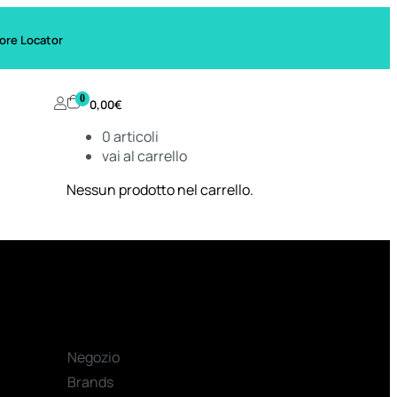
ore Locator
0
0,00
€
0
articoli
vai al carrello
Nessun prodotto nel carrello.
Negozio
Brands