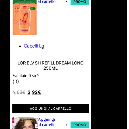
al carrello
PROMO
Capelli Lg
LOR ELV SH REFILL DREAM LONG
250ML
Valutato
0
su 5
(0)
4,63
€
2,92
€
AGGIUNGI AL CARRELLO
Aggiungi
al carrello
PROMO