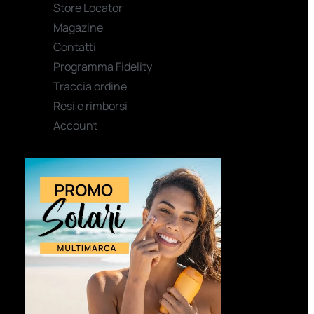
Store Locator
Magazine
Contatti
Programma Fidelity
Traccia ordine
Resi e rimborsi
Account