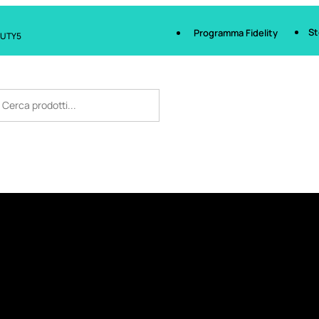
St
Programma Fidelity
AUTY5