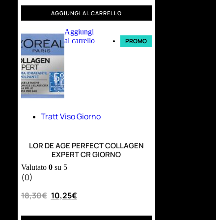
AGGIUNGI AL CARRELLO
Aggiungi
al carrello
PROMO
Tratt Viso Giorno
LOR DE AGE PERFECT COLLAGEN
EXPERT CR GIORNO
Valutato
0
su 5
(0)
18,30
€
10,25
€