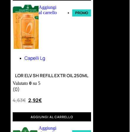
Aggiungi
al carrello
PROMO
Capelli Lg
LOR ELV SH REFILL EXTR OIL 250ML
Valutato
0
su 5
(0)
4,63
€
2,92
€
AGGIUNGI AL CARRELLO
Aggiungi