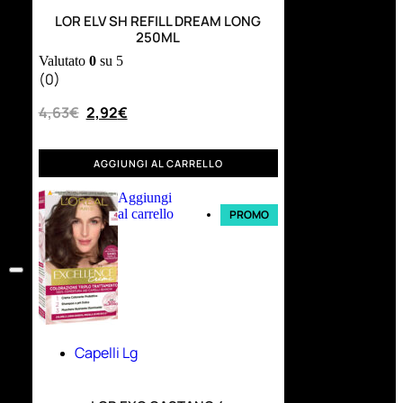
LOR ELV SH REFILL DREAM LONG
250ML
Valutato
0
su 5
(0)
4,63
€
2,92
€
AGGIUNGI AL CARRELLO
Aggiungi
al carrello
PROMO
Capelli Lg