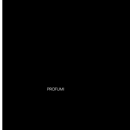
PROFUMI
Profumi Donna
Profumi Uomo
Deodoranti Donna
Deodoranti Uomo
Corpo Donna
Corpo Uomo
Profumi Capelli