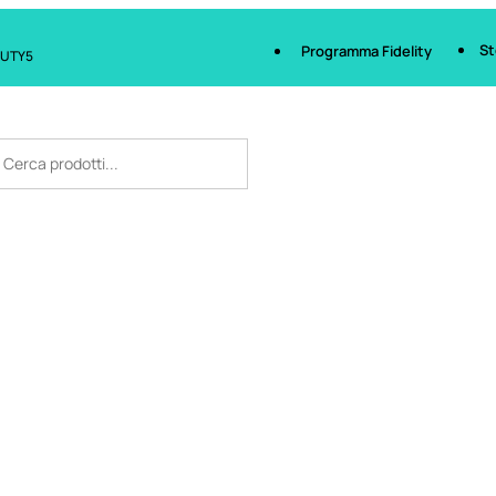
St
Programma Fidelity
AUTY5