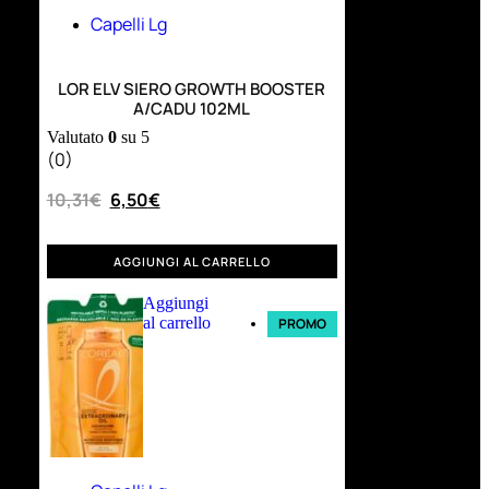
Capelli Lg
LOR ELV SIERO GROWTH BOOSTER
A/CADU 102ML
Valutato
0
su 5
(0)
10,31
€
6,50
€
AGGIUNGI AL CARRELLO
Aggiungi
al carrello
PROMO