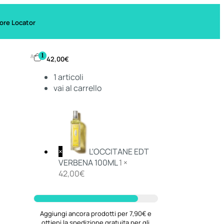
ore Locator
1
42,00
€
1
articoli
vai al carrello
×
L'OCCITANE EDT
VERBENA 100ML
1 ×
42,00
€
Aggiungi ancora prodotti per 7,90€ e
ottieni la spedizione gratuita per gli