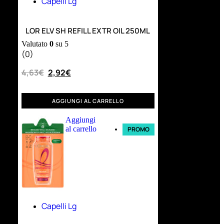
Capelli Lg
LOR ELV SH REFILL EXTR OIL 250ML
Valutato
0
su 5
(0)
4,63
€
2,92
€
AGGIUNGI AL CARRELLO
Aggiungi
al carrello
PROMO
Capelli Lg