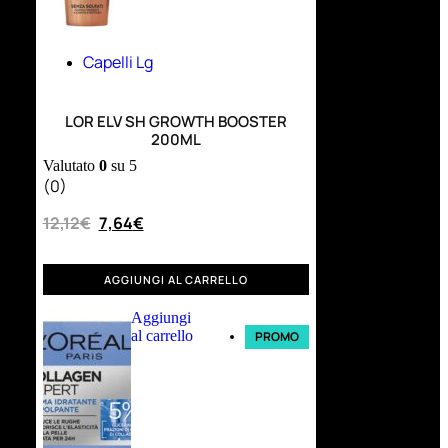
Capelli Lg
LOR ELV SH GROWTH BOOSTER
200ML
Valutato
0
su 5
(0)
12,12
€
7,64
€
AGGIUNGI AL CARRELLO
Aggiungi
al carrello
PROMO