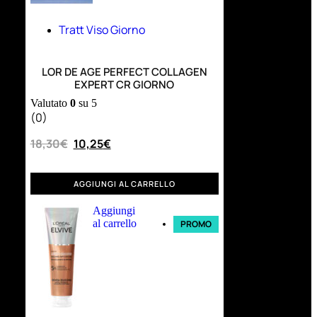
Tratt Viso Giorno
LOR DE AGE PERFECT COLLAGEN
EXPERT CR GIORNO
Valutato
0
su 5
(0)
18,30
€
10,25
€
AGGIUNGI AL CARRELLO
Aggiungi
al carrello
PROMO