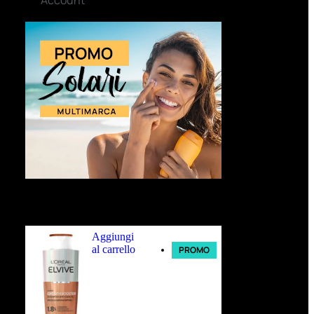
Ultimi arrivi
Aggiungi
al carrello
PROMO