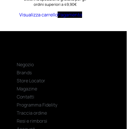
ordini superiori a 49,90€
Visualizza carrello
Pagamento
Negozio
Brands
Store Locator
Magazine
Contatti
Programma Fidelity
Traccia ordine
Resi e rimborsi
Account