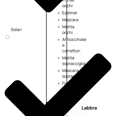
Primer
occhi
Eyeliner
Mascara
Matita
Solari
occhi
Antiocchiaie
e
correttori
Matita
sopracciglia
Mascara
sopracciglia
Fissante
sopracciglia
Labbra