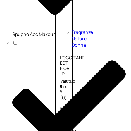
Fragranze
Spugne Acc Makeup
Nature
Donna
L’OCCITANE
EDT
FIORI
DI
Valutato
0
su
5
(0)
58,00
€
43,50
€
ESAURITO