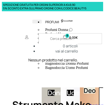
SPEDIZIONE GRATUITA PER ORDINI SUPERIORI A €49,90
5% SCONTO EXTRA SUL PRIMO ORDINE CON IL CODICE BEAUTY5
PROFUMI
Profumi Donna
Profumi Uomo
0
0,00
€
Deodoranti Donna
Deodoranti Uomo
0
articoli
Corpo Donna
vai al carrello
Corpo Uomo
Profumi Capelli
Creme Mani
Nessun prodotto nel carrello.
Bagnodoccia Donna Profumi
Bagnodoccia Uomo Profumi
Deo
Donna
Uomo
Strumento Make-