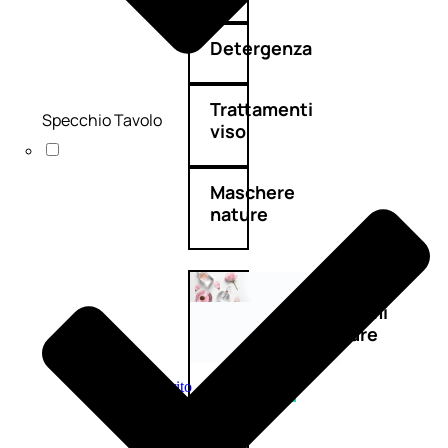
Detergenza
Trattamenti
Specchio Tavolo
viso
Maschere
nature
Novità
profumi
nature
Esaurito
PROMO