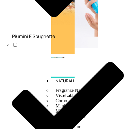
Piumini E Spugnette
NATURALI
Fragranze Nature
Viso/Labbra/Occhi Nature
Corpo
Mani
Maschera Nature
Trattamenti Viso
Detergenza
Bagno Nature