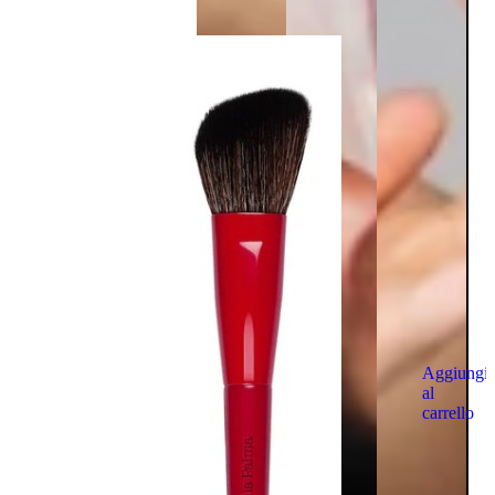
Aggiungi
al
carrello