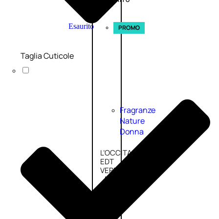
Esaurito
PROMO
Taglia Cuticole
Fragranze
Nature
Donna
L’OCCITANE
EDT
VERBENA
E
Valutato
0
su
5