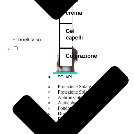
e
crema
Gel
capelli
Pennelli Viso
Colorazione
SOLARI
Protezione Solare
Protezione Solare Capelli
Abbronzanti
Autoabbronzanti
Fondotinta Solare
Doposole
Docce Doposole