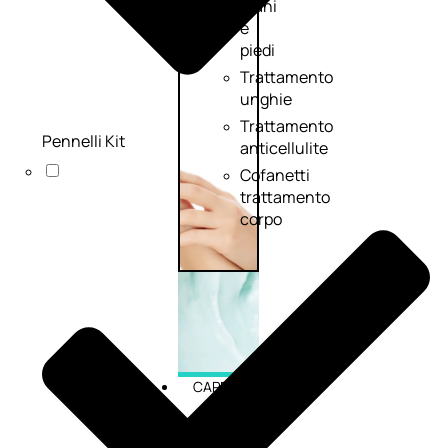
mani
e
piedi
Trattamento
unghie
Trattamento
Pennelli Kit
anticellulite
Cofanetti
trattamento
corpo
CAPELLI
Shampoo
Balsamo