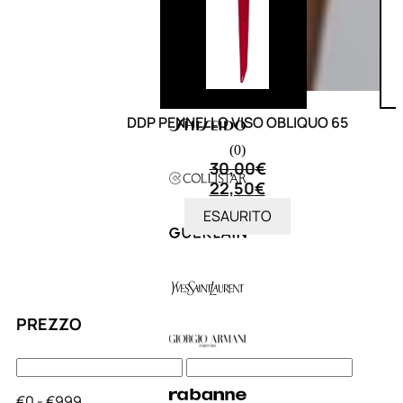
DDP PENNELLO VISO OBLIQUO 65
(0)
30,00
€
22,50
€
ESAURITO
PREZZO
€0 - €999