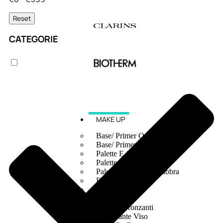
Reset
CATEGORIE
MAKE UP
Base/ Primer Occhi
Base/ Primer Viso
Palette E Cofanetti Occhi
Palette E Cofanetti Viso
Palette E Cofanetti Labbra
Fondotinta
Cipria
Fard/Blush
Terre Abbronzanti
Illuminante Viso