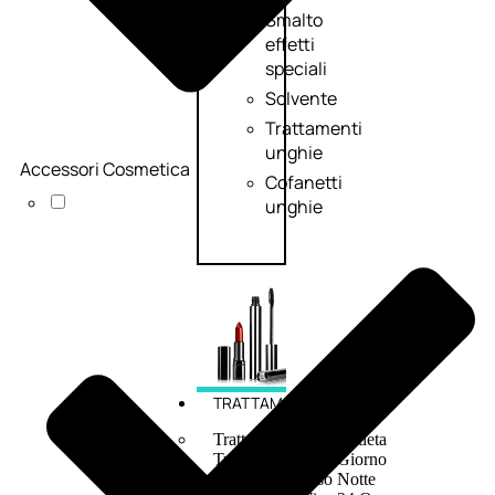
Smalto
effetti
speciali
Solvente
Trattamenti
unghie
Accessori Cosmetica
Cofanetti
unghie
TRATTAMENTI
Trattamento Viso Antieta
Trattamento Viso Giorno
Trattamento Viso Notte