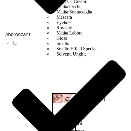
Bb E Cc Cream
Matita Occhi
Matita Sopracciglia
Mascara
Eyeliner
Rossetto
Matita Labbra
Abbronzanti
Gloss
Smalto
Smalto Effetti Speciali
Solventi Unghie
Occhi
Palette
occhi