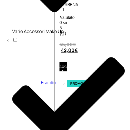
VERBENA
1
Valutato
0
su
5
Varie Accessori Make Up
(0)
56,00
€
42,00
€
AGGIUNGI
AL
CARRELLO
Esaurito
PROMO