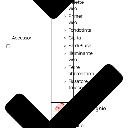
Palette
viso
Primer
viso
Fondotinta
Accessori
Cipria
Fard/Blush
Illuminante
viso
Terre
abbronzanti
Fissatore
trucco
Unghie
Smalto