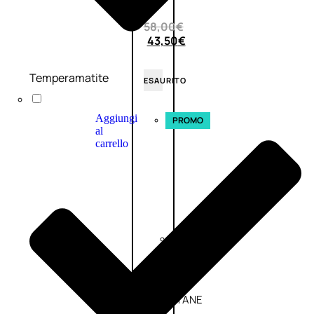
(0)
58,00
€
43,50
€
Temperamatite
ESAURITO
Aggiungi
PROMO
al
carrello
Fragranze
Nature
Donna
L’OCCITANE
EDT