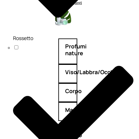
Deodoranti
Rossetto
Profumi
nature
Viso/Labbra/Occhi
Corpo
Mani
Bagno