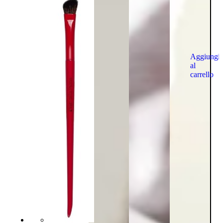
Aggiungi
al
carrello