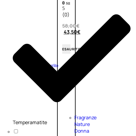
0
su
5
(0)
58,00
€
43,50
€
ESAURITO
Esaurito
PROMO
Fragranze
Temperamatite
Nature
Donna