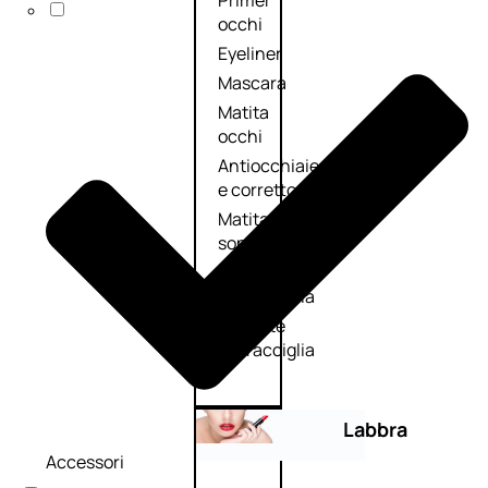
Primer
occhi
Eyeliner
Mascara
Matita
occhi
Antiocchiaie
e correttori
Matita
sopracciglia
Mascara
sopracciglia
Fissante
sopracciglia
Labbra
Accessori