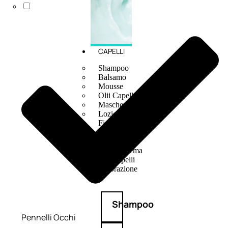
CAPELLI
Shampoo
Balsamo
Mousse
Olii Capelli
Maschere
Lozioni
Fiale
Sieri e Cristalli
Spray
Cera e Crema
Gel Capelli
Colorazione
Shampoo
Pennelli Occhi