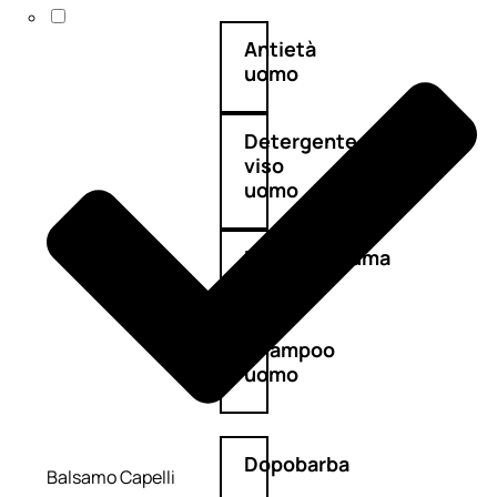
Antietà
uomo
Detergente
viso
uomo
Docciaschiuma
uomo
Shampoo
uomo
Dopobarba
Balsamo Capelli