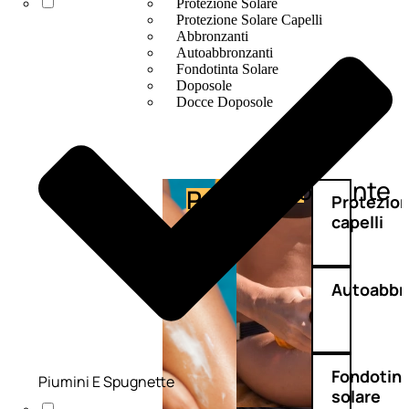
Protezione Solare
Protezione Solare Capelli
Abbronzanti
Autoabbronzanti
Fondotinta Solare
Doposole
Docce Doposole
Abbronzante
Protezione
Protezio
capelli
Autoabbr
Fondotin
Piumini E Spugnette
solare