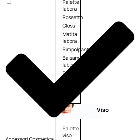
Palette
labbra
Rossetto
Gloss
Matita
labbra
Rimpolpante
Balsamo
labbra
BB e
CC
Cream
Viso
Palette
viso
Accessori Cosmetica