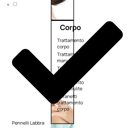
Corpo
Trattamento
corpo
Trattamento
mani e piedi
Trattamento
unghie
Trattamento
anticellulite
Cofanetti
trattamento
corpo
Pennelli Labbra