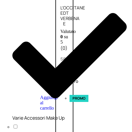
L’OCCITANE
EDT
VERBENA
E
Valutato
0
su
5
(0)
58,00
€
43,50
€
ESAURITO
Aggiungi
PROMO
al
carrello
Varie Accessori Make Up