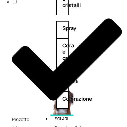
cristalli
Spray
Cera
e
crema
Gel
capelli
Colorazione
SOLARI
Pinzette