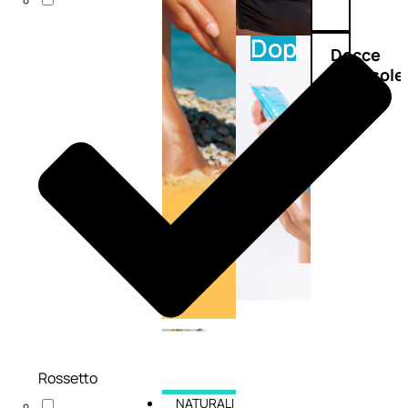
Doposole
Docce
doposole
Rossetto
NATURALI