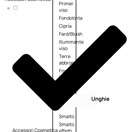
Primer
viso
Fondotinta
Cipria
Fard/Blush
Illuminante
viso
Terre
abbronzanti
Fissatore
trucco
Unghie
Smalto
Smalto
Accessori Cosmetica
effetti