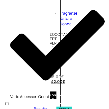
Fragranze
Nature
Donna
L’OCCITANE
EDT
VERBENA
1
Valutato
0
su
5
(0)
56,00
€
42,00
€
AGGIUNGI
Varie Accessori Occhi
AL
CARRELLO
Esaurito