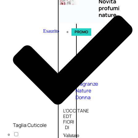
Novità
profumi
nature
Esaurito
PROMO
Fragranze
Nature
Donna
L’OCCITANE
EDT
FIORI
Taglia Cuticole
DI
Valutato