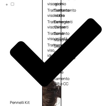
viso giorno
occhi
Trattamento
Trattamento
viso notte
labbra
Trattamento
Detergenti
viso 24 ore
trattanti
Trattamento
Scrub
viso antietà
Maschere
Trattamento
Sieri
viso
Cofanetti
idratante
trattamento
Trattamento
viso
collo e
décolleté
Trattamento
viso BB e CC
cream
Pennelli Kit