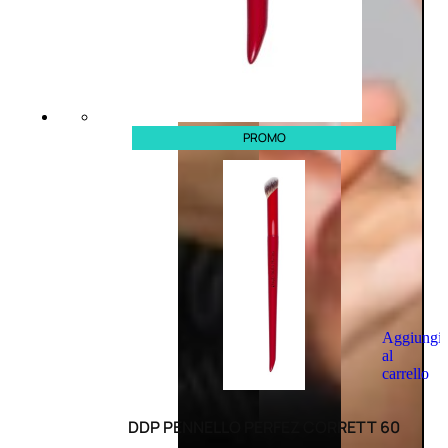
PROMO
Aggiungi
al
carrello
DDP PENNELLO PERFEZ CORRETT 60