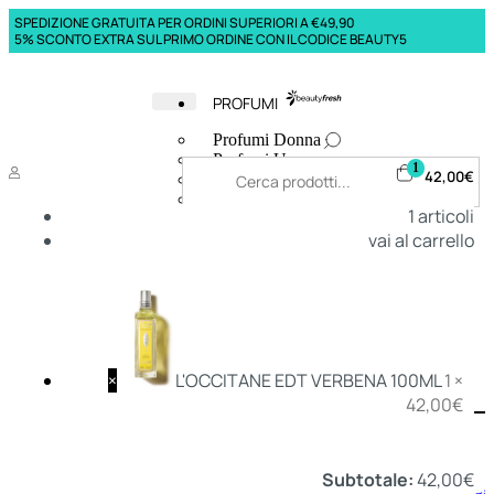
SPEDIZIONE GRATUITA PER ORDINI SUPERIORI A €49,90
5% SCONTO EXTRA SUL PRIMO ORDINE CON IL CODICE BEAUTY5
PROFUMI
Profumi Donna
Profumi Uomo
1
42,00
€
Deodoranti Donna
Deodoranti Uomo
1
articoli
Corpo Donna
vai al carrello
Corpo Uomo
Profumi Capelli
Creme Mani
Bagnodoccia Donna Profumi
Bagnodoccia Uomo Profumi
×
L'OCCITANE EDT VERBENA 100ML
1 ×
42,00
€
Deo
Donna
Uomo
Subtotale:
42,00
€