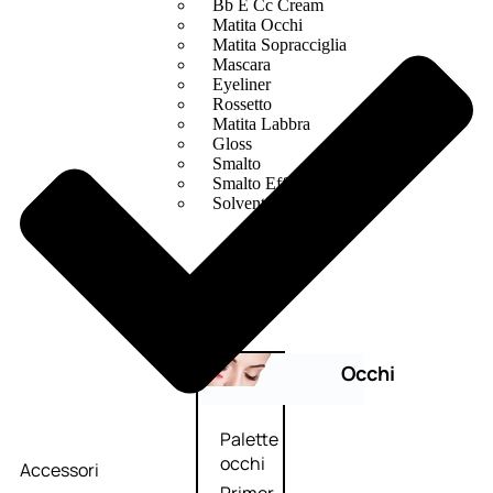
Bb E Cc Cream
Matita Occhi
Matita Sopracciglia
Mascara
Eyeliner
Rossetto
Matita Labbra
Gloss
Smalto
Smalto Effetti Speciali
Solventi Unghie
Occhi
Palette
occhi
Accessori