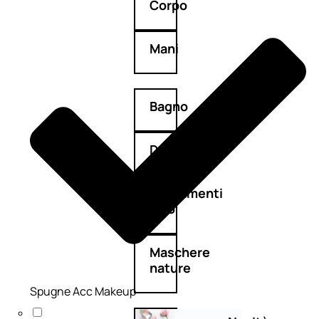
Corpo
Mani
Bagno
Detergenza
Trattamenti
viso
Maschere
nature
Spugne Acc Makeup