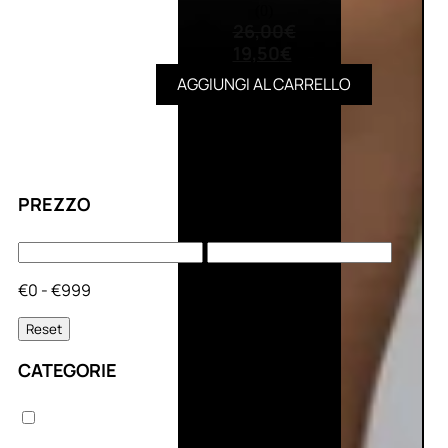
(0)
26,00
€
19,50
€
AGGIUNGI AL CARRELLO
PREZZO
€0 - €999
Reset
CATEGORIE