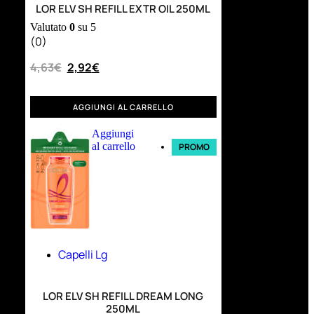
LOR ELV SH REFILL EXTR OIL 250ML
Valutato
0
su 5
(0)
4,63
€
2,92
€
AGGIUNGI AL CARRELLO
Aggiungi
al carrello
PROMO
Capelli Lg
LOR ELV SH REFILL DREAM LONG
250ML