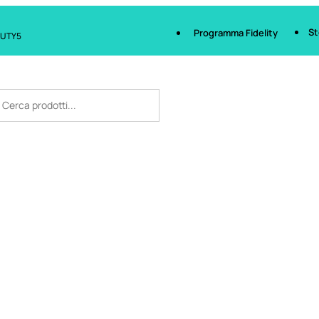
St
Programma Fidelity
AUTY5