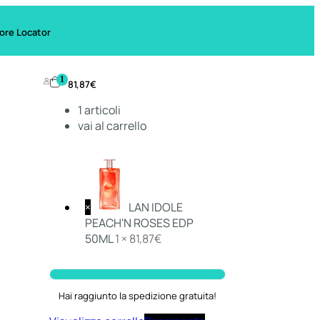
ore Locator
1
81,87
€
1
articoli
vai al carrello
×
LAN IDOLE
PEACH'N ROSES EDP
50ML
1 ×
81,87
€
Hai raggiunto la spedizione gratuita!