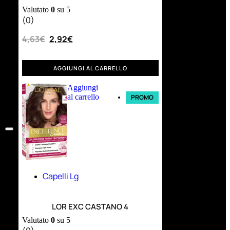
Valutato
0
su 5
(0)
4,63
€
2,92
€
AGGIUNGI AL CARRELLO
Aggiungi
al carrello
PROMO
Capelli Lg
LOR EXC CASTANO 4
Valutato
0
su 5