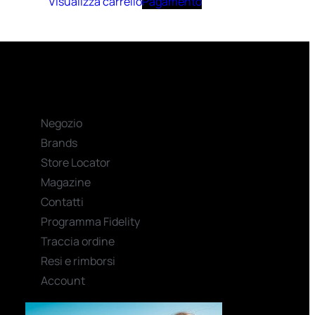
Visualizza carrello
Pagamento
Negozio
Brands
Store Locator
Magazine
Contatti
Programma Fidelity
Traccia ordine
Resi e rimborsi
Account