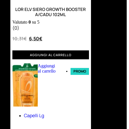
LOR ELV SIERO GROWTH BOOSTER
A/CADU 102ML
Valutato
0
su 5
(0)
10,31
€
6,50
€
AGGIUNGI AL CARRELLO
Aggiungi
al carrello
PROMO
Capelli Lg