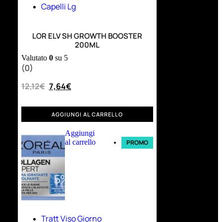
Capelli Lg
LOR ELV SH GROWTH BOOSTER
200ML
Valutato
0
su 5
(0)
12,12
€
7,64
€
AGGIUNGI AL CARRELLO
Aggiungi
al carrello
PROMO
Tratt Viso Giorno