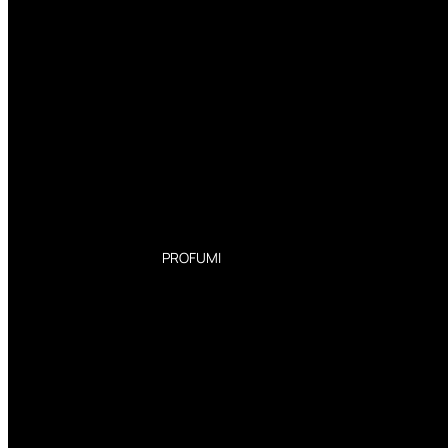
PROFUMI
Profumi Donna
Profumi Uomo
Deodoranti Donna
Deodoranti Uomo
Corpo Donna
Corpo Uomo
Profumi Capelli
Creme Mani
Bagnodoccia Donna Profumi